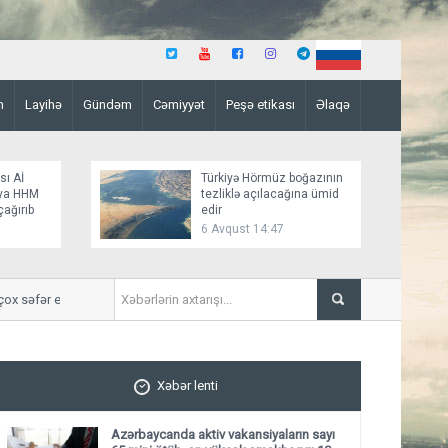
n
Layihə
Gündəm
Cəmiyyət
Peşə etikası
Əlaqə
sı Aİ
Türkiyə Hörmüz boğazının
aya HHM
tezliklə açılacağına ümid
çağırıb
edir
6 Avqust 14:47
fər ediblər
Ali Məhkəmə: Müqavilə olmasa d
Xəbər lenti
Azərbaycanda aktiv vakansiyaların sayı