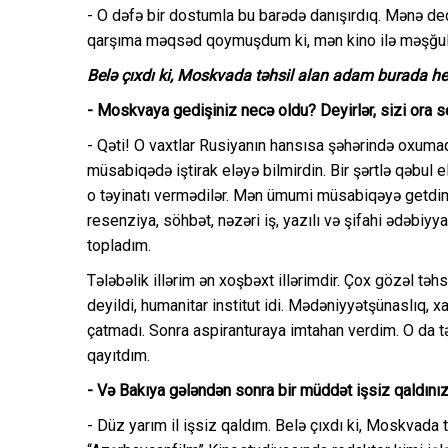
- O dəfə bir dostumla bu barədə danışırdıq. Mənə ded
qarşıma məqsəd qoymuşdum ki, mən kino ilə məşğu
Belə çıxdı ki, Moskvada təhsil alan adam burada he
- Moskvaya gedişiniz necə oldu? Deyirlər, sizi ora se
- Qəti! O vaxtlar Rusiyanın hansısa şəhərində oxumaq 
müsabiqədə iştirak eləyə bilmirdin. Bir şərtlə qəbul e
o təyinatı vermədilər. Mən ümumi müsabiqəyə getdim.
resenziya, söhbət, nəzəri iş, yazılı və şifahi ədəbiyyat
topladım.
Tələbəlik illərim ən xoşbəxt illərimdir. Çox gözəl təhsi
deyildi, humanitar institut idi. Mədəniyyətşünaslıq, xar
çatmadı. Sonra aspiranturaya imtahan verdim. O da tə
qayıtdım.
- Və Bakıya gələndən sonra bir müddət işsiz qaldınız.
- Düz yarım il işsiz qaldım. Belə çıxdı ki, Moskvada