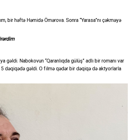
rdım, bir həftə Həmidə Ömərova. Sonra “Yarasa”nı çəkməyə
irərdim
a gəldi. Nabokovun “Qaranlıqda gülüş” adlı bir romanı var
5 dəqiqədə gəldi. O filmə qədər bir dəqiqə də aktyorlarla