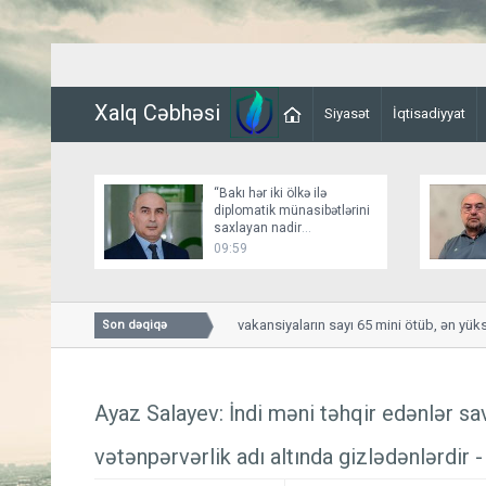
Xalq Cəbhəsi
Siyasət
İqtisadiyyat
“Bakı hər iki ölkə ilə
diplomatik münasibətlərini
saxlayan nadir
dövlətlərdəndir”
09:59
Azərbaycanda aktiv vakansiyaların sayı 65 mini ötüb, ən yüksək ə
Son dəqiqə
Ayaz Salayev: İndi məni təhqir edənlər sav
vətənpərvərlik adı altında gizlədənlərdir