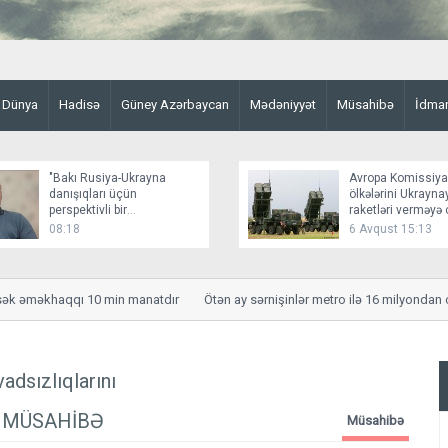
Dünya
Hadisə
Güney Azərbaycan
Mədəniyyət
Müsahibə
İdma
"Bakı Rusiya-Ukrayna
Avropa Komissiya
danışıqları üçün
ölkələrini Ukrayn
perspektivli bir
raketləri verməyə 
platformadır"
08:18
6 Avqust 15:13
məkhaqqı 10 min manatdır
Ötən ay sərnişinlər metro ilə 16 milyondan çox sə
adsızlıqlarını
- MÜSAHİBƏ
Müsahibə