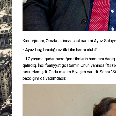
Kinorejissor, Əməkdar incəsənət xadimi Ayaz Salay
- Ayaz bəy, baxdığınız ilk film hansı olub?
- 17 yaşıma qədər baxdığım filmlərin hamısını dəqiq
qalırdıq. İndi fəaliyyət göstərmir. Onun yanında “Xəzər
təsir eləmişdi. Onda mənim 5 yaşım var idi. Sonra “Sin
baxdığım da yadımdadır.