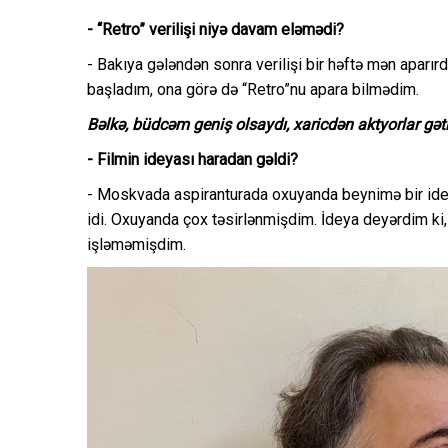
- “Retro” verilişi niyə davam eləmədi?
- Bakıya gələndən sonra verilişi bir həftə mən aparı
başladım, ona görə də “Retro”nu apara bilmədim.
Bəlkə, büdcəm geniş olsaydı, xaricdən aktyorlar gət
- Filmin ideyası haradan gəldi?
- Moskvada aspiranturada oxuyanda beynimə bir idey
idi. Oxuyanda çox təsirlənmişdim. İdeya deyərdim ki, 
işləməmişdim.