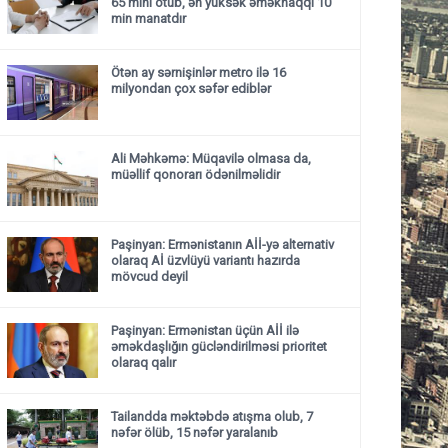
65 mini ötüb, ən yüksək əməkhaqqı 10
min manatdır
Ötən ay sərnişinlər metro ilə 16
milyondan çox səfər ediblər
Ali Məhkəmə: Müqavilə olmasa da,
müəllif qonorarı ödənilməlidir
Paşinyan: Ermənistanın Aİİ-yə alternativ
olaraq Aİ üzvlüyü variantı hazırda
mövcud deyil
Paşinyan: Ermənistan üçün Aİİ ilə
əməkdaşlığın gücləndirilməsi prioritet
olaraq qalır
Tailandda məktəbdə atışma olub, 7
nəfər ölüb, 15 nəfər yaralanıb