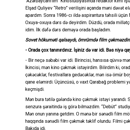
“Azərbaycanfilm” Kinostudiyasında redaktor kimi işl
Elşad Quliyev “Retro” verilişini açanda məni dəvət eləd
apardım. Sonra 1986-cı ildə aspirantura təhsili üçün
Oxuya-oxuya dərs də deyirdim. Düzdü, orada millətçil
idim. İlk dəfə dərs deməyə orada başladım.
Sovet hökuməti qalsaydı, ömrümdə film çəkməzdi
- Orada çox tanınırdınız. İşiniz də var idi. Bəs niyə qa
- Bir neçə səbəbi var idi. Birincisi, hansısa qüvvə 
İkincisi, mən kino çəkmək istəyirdim. Bilirdim ki, o
çəkəcəklər, festivallara gedəcəklər, mən isə ömür b
qane eləmirdi. Üçüncüsü, o vaxt Qarabağ problemi ya
keçmişdi.
Mən bura tətilə gələndə kino çəkmək istəyi yarandı
senzura şəraitində iş görə bilməzdim. “Debüt” studiyas
Mən onun yanına getdim. O mənə bir sənədli film mö
haqqında sənədli film çəkmək təklif olundu. Filmi 
Bakıda idi.