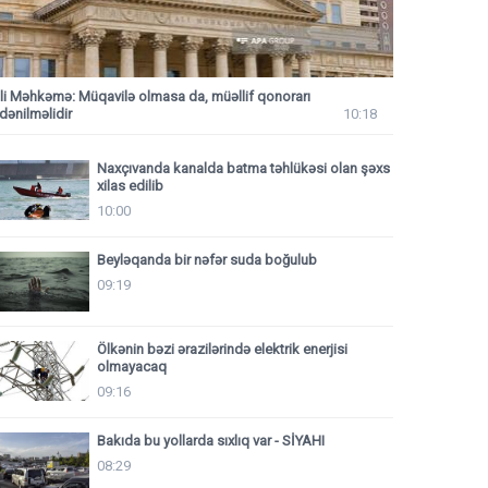
li Məhkəmə: Müqavilə olmasa da, müəllif qonorarı
dənilməlidir
10:18
Naxçıvanda kanalda batma təhlükəsi olan şəxs
xilas edilib
10:00
Beyləqanda bir nəfər suda boğulub
09:19
Ölkənin bəzi ərazilərində elektrik enerjisi
olmayacaq
09:16
Bakıda bu yollarda sıxlıq var - SİYAHI
08:29