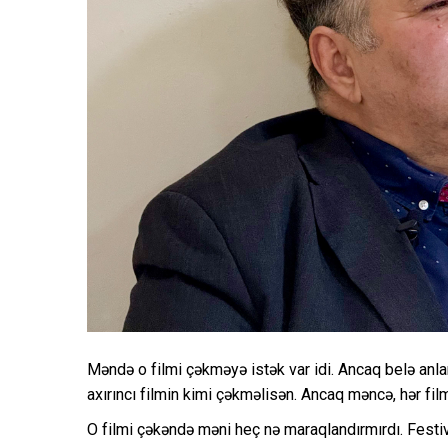
Məndə o filmi çəkməyə istək var idi. Ancaq belə anlarda
axırıncı filmin kimi çəkməlisən. Ancaq məncə, hər film
O filmi çəkəndə məni heç nə maraqlandırmırdı. Fest