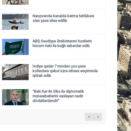
Naxçıvanda kanalda batma təhlükəsi
olan şəxs xilas edilib
ABŞ Səudiyyə Ərəbistanını husilərin
hücum riski ilə bağlı xəbərdar edib
İndiyə qədər 7 mindən çox şəxs
kolleclərə qəbul üzrə ixtisas seçimində
iştirak edib
“Bakı hər iki ölkə ilə diplomatik
münasibətlərini saxlayan nadir
dövlətlərdəndir”