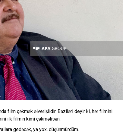
 film çəkmək əlverişlidir. Bəziləri deyir ki, hər filmini
ini ilk filmin kimi çəkməlisən.
ivallara gedəcək, ya yox, düşünmürdüm.