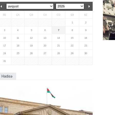
BE
ÇA
ÇƏ
CA
CÜ
ŞƏ
BZ
1
2
3
4
5
6
7
8
9
10
11
12
13
14
15
16
17
18
19
20
21
22
23
24
25
26
27
28
29
30
31
Hadisə