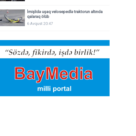
İmişlidə uşaq velosepedlə traktorun altında
qalaraq ölüb
6 Avqust 20:47