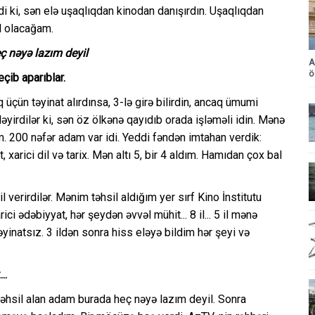
i ki, sən elə uşaqlıqdan kinodan danışırdın. Uşaqlıqdan
l olacağam.
ç nəyə lazım deyil
A
ö
çib aparıblar.
üçün təyinat alırdınsa, 3-lə girə bilirdin, ancaq ümumi
ləyirdilər ki, sən öz ölkənə qayıdıb orada işləməli idin. Mənə
 200 nəfər adam var idi. Yeddi fəndən imtahan verdik:
, xarici dil və tarix. Mən altı 5, bir 4 aldım. Hamıdan çox bal
l verirdilər. Mənim təhsil aldığım yer sırf Kino İnstitutu
ici ədəbiyyat, hər şeydən əvvəl mühit... 8 il... 5 il mənə
yinatsız. 3 ildən sonra hiss eləyə bildim hər şeyi və
..
 təhsil alan adam burada heç nəyə lazım deyil. Sonra