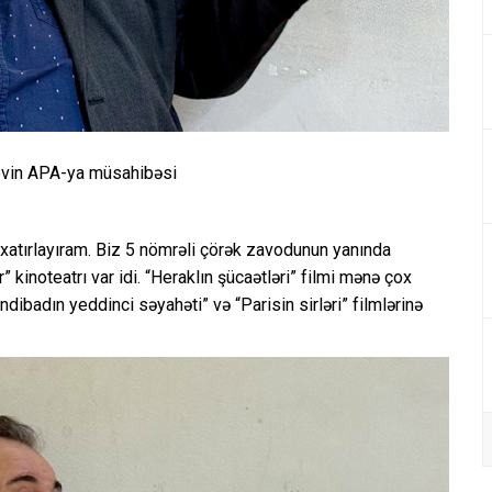
evin APA-ya müsahibəsi
 xatırlayıram. Biz 5 nömrəli çörək zavodunun yanında
” kinoteatrı var idi. “Heraklın şücaətləri” filmi mənə çox
dibadın yeddinci səyahəti” və “Parisin sirləri” filmlərinə