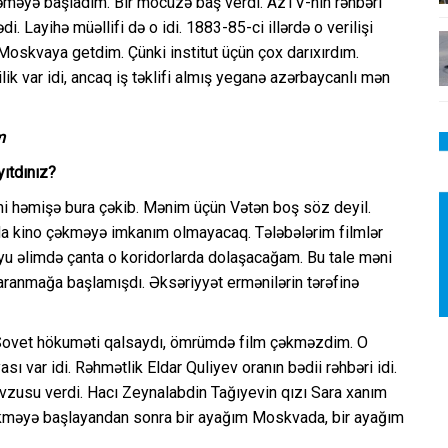
əməyə başladım. Bir möcüzə baş verdi. AzTV-nin rəhbəri
i. Layihə müəllifi də o idi. 1883-85-ci illərdə o verilişi
 Moskvaya getdim. Çünki institut üçün çox darıxırdım.
ik var idi, ancaq iş təklifi almış yeganə azərbaycanlı mən
m
yıtdınız?
məni həmişə bura çəkib. Mənim üçün Vətən boş söz deyil.
rada kino çəkməyə imkanım olmayacaq. Tələbələrim filmlər
oyu əlimdə çanta o koridorlarda dolaşacağam. Bu tale məni
ranmağa başlamışdı. Əksəriyyət ermənilərin tərəfinə
. Sovet hökuməti qalsaydı, ömrümdə film çəkməzdim. O
ı var idi. Rəhmətlik Eldar Quliyev oranın bədii rəhbəri idi.
vzusu verdi. Hacı Zeynalabdin Tağıyevin qızı Sara xanım
çəkməyə başlayandan sonra bir ayağım Moskvada, bir ayağım