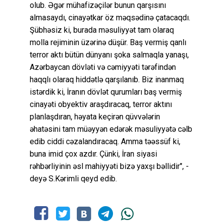
olub. Əgər mühafizəçilər bunun qarşısını
almasaydı, cinayətkar öz məqsədinə çatacaqdı.
Şübhəsiz ki, burada məsuliyyət tam olaraq
molla rejiminin üzərinə düşür. Baş vermiş qanlı
terror aktı bütün dünyanı şoka salmaqla yanaşı,
Azərbaycan dövləti və cəmiyyəti tərəfindən
haqqlı olaraq hiddətlə qarşılanıb. Biz inanmaq
istərdik ki, İranın dövlət qurumları baş vermiş
cinayəti obyektiv araşdıracaq, terror aktını
planlaşdıran, həyata keçirən qüvvələrin
əhatəsini tam müəyyən edərək məsuliyyətə cəlb
edib ciddi cəzalandıracaq. Amma təəssüf ki,
buna imid çox azdır. Çünki, İran siyasi
rəhbərliyinin əsl mahiyyəti bizə yaxşı bəllidir", -
deyə S.Kərimli qeyd edib.