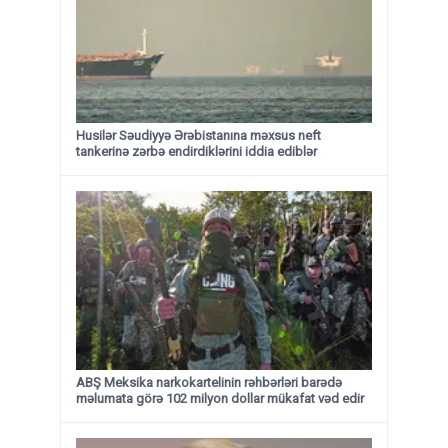
Husilər Səudiyyə Ərəbistanına məxsus neft
tankerinə zərbə endirdiklərini iddia ediblər
ABŞ Meksika narkokartelinin rəhbərləri barədə
məlumata görə 102 milyon dollar mükafat vəd edir