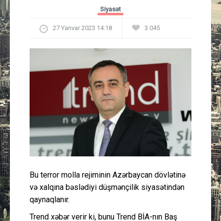
Güney Azərbaycan
Siyasət
27 Yanvar 2023 14:18
3 045
Mədəniyyət
Müsahibə
İdman
Layihə
Gündəm
Cəmiyyət
Bu terror molla rejiminin Azərbaycan dövlətinə
və xalqına bəslədiyi düşmənçilik siyasətindən
Peşə etikası
qaynaqlanır.
Əlaqə
Trend xəbər verir ki, bunu Trend BİA-nın Baş