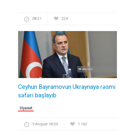
08:21
224
Ceyhun Bayramovun Ukraynaya rəsmi
səfəri başlayıb
Siyasət
5 Avqust 18:20
1 162