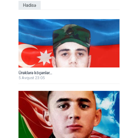
Hadisə
Ürəklərə köçənlər...
5 Avqust 23:05