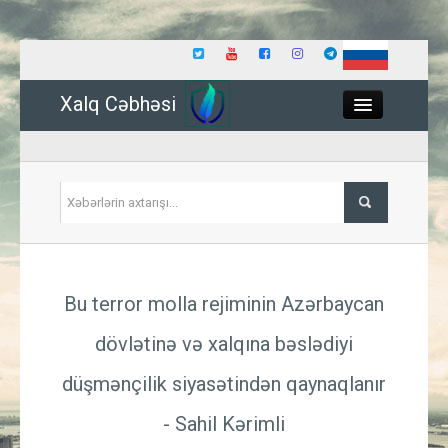
Xalq Cəbhəsi
Close
Siyasət
Bu terror molla rejiminin Azərbaycan
İqtisadiyyat
dövlətinə və xalqına bəslədiyi
Dünya
düşmənçilik siyasətindən qaynaqlanır
Hadisə
- Sahil Kərimli