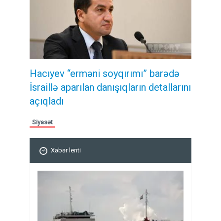
Hacıyev “erməni soyqırımı” barədə
İsraillə aparılan danışıqların detallarını
açıqladı
Siyasət
Xəbər lenti