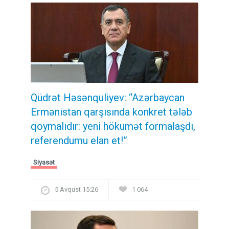
Qüdrət Həsənquliyev: “Azərbaycan
Ermənistan qarşısında konkret tələb
qoymalıdır: yeni hökumət formalaşdı,
referendumu elan et!”
Siyasət
5 Avqust 15:26
1 064