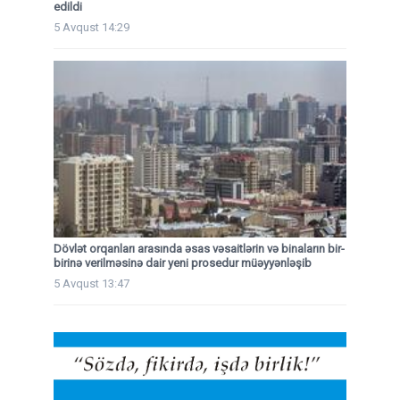
edildi
5 Avqust 14:29
Dövlət orqanları arasında əsas vəsaitlərin və binaların bir-
birinə verilməsinə dair yeni prosedur müəyyənləşib
5 Avqust 13:47