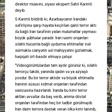
direktor müavini, siyasi ekspert Sahil Kərimli
deyib.
S.Kərimli bildirib ki, Azərbaycanın İrandakı
səfirliyinə qarşı həyata keçirilən qanlı terror aktı
ilə bağlı İran tərəfinin yalan məlumatlar yayması
böyük şübhələr yaradır. İran rəsmi orqanları
silahlı hücumla bağlı uydurma ehtimallar irəli
sürməklə cianyətin əsl mahiyyətini gizlətmək,
həqiqəti ört-basdır etməyə çalışır.
"Videogörüntülərdən tam aydır görünür ki, silahlı
terrorçu təkdir, yanında qadın və ya azyaşlı
yoxdur. Bu bir terror aktıdır və böyük ehtimalla
İranının xüsusi xidmət orqanları tərəfindən
xaincəsinə hazırlanıb. İranda bu kimi terror
aktları əvvəllər də baş verib, amma dövlət
orqanları tərəfindən heç bir tədbir görülməyib.
İran daim terrora dəstək verən ölkə kimi tanınıb,