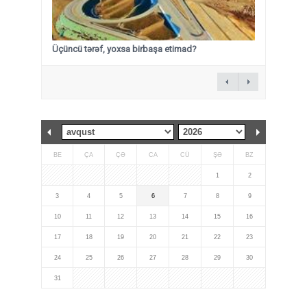
Üçüncü tərəf, yoxsa birbaşa etimad?
BE
ÇA
ÇƏ
CA
CÜ
ŞƏ
BZ
1
2
3
4
5
6
7
8
9
10
11
12
13
14
15
16
17
18
19
20
21
22
23
24
25
26
27
28
29
30
31