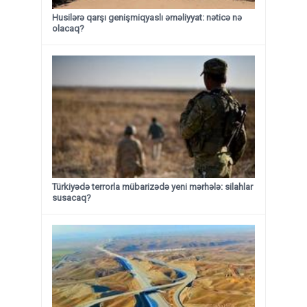
Husilərə qarşı genişmiqyaslı əməliyyat: nəticə nə
olacaq?
Türkiyədə terrorla mübarizədə yeni mərhələ: silahlar
susacaq?