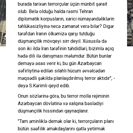
burada tarixən terrorçular üçün münbit şərait
olub. Belə olduğu halda rəsmi Tehran
diplomatik korpusların, xarici nümayəndəliklərin
təhlükəsizliyinə necə zəmanət verə bilər? Digər
tərəfdən İranın ölkəmizə qarşı tutduğu
düşmənçilik mövqeyi sirr deyil. Xüsusilə də
son iki ildə İran tərəfinin təhdidləri, bizimlə açıq
hədə dili ilə danışması məlumdur. Bütün bunlar
deməyə əsas verir ki, bu gün Azərbaycan
səfirliytinə edilən silahlı hücum əvvəlcədən
məqsədli şəkildə planlaşdırılmış terror aktıdır", -
deyə S.Kərimli qeyd edib.
Onun sözlərinə görə, bu terror molla rejiminin
Azərbaycan dövlətinə və xalqına bəslədiyi
düşmənçilik hissindən qaynaqlanır.
"Tam əminliklə demək olar ki, terrorçuların planı
bütün səəfilik əməkdaşlarını qətlə yetirmək