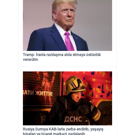
Tramp: İranla razılaşma əldə etməyə üstünlük
verərdim
Rusiya Sumıya KAB-larla zərbə endirib, yaşayış
binaları və ticarət mərkəzi zədələnib