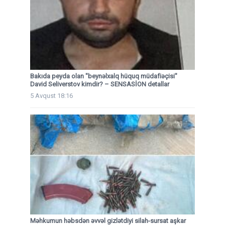
Bakıda peyda olan "beynəlxalq hüquq müdafiəçisi"
David Seliverstov kimdir? – SENSASİON detallar
5 Avqust 18:16
Məhkumun həbsdən əvvəl gizlətdiyi silah-sursat aşkar