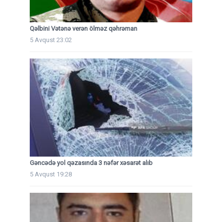
Qəlbini Vətənə verən ölməz qəhrəman
5 Avqust 23:02
Gəncədə yol qəzasında 3 nəfər xəsarət alıb
5 Avqust 19:28