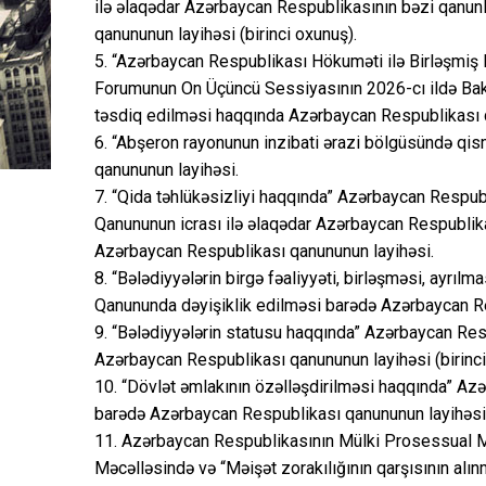
ilə əlaqədar Azərbaycan Respublikasının bəzi qanun
qanununun layihəsi (birinci oxunuş).
5. “Azərbaycan Respublikası Hökuməti ilə Birləşmiş
Forumunun On Üçüncü Sessiyasının 2026-cı ildə Bakı 
təsdiq edilməsi haqqında Azərbaycan Respublikası 
6. “Abşeron rayonunun inzibati ərazi bölgüsündə qi
qanununun layihəsi.
7. “Qida təhlükəsizliyi haqqında” Azərbaycan Respubl
Qanununun icrası ilə əlaqədar Azərbaycan Respublika
Azərbaycan Respublikası qanununun layihəsi.
8. “Bələdiyyələrin birgə fəaliyyəti, birləşməsi, ayrı
Qanununda dəyişiklik edilməsi barədə Azərbaycan Res
9. “Bələdiyyələrin statusu haqqında” Azərbaycan Re
Azərbaycan Respublikası qanununun layihəsi (birinci
10. “Dövlət əmlakının özəlləşdirilməsi haqqında” Az
barədə Azərbaycan Respublikası qanununun layihəsi (
11. Azərbaycan Respublikasının Mülki Prosessual M
Məcəlləsində və “Məişət zorakılığının qarşısının a