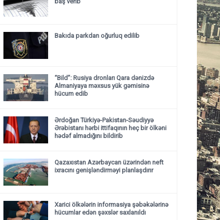
baş verib
Bakıda parkdan oğurluq edilib
“Bild”: Rusiya dronları Qara dənizdə
Almaniyaya məxsus yük gəmisinə
hücum edib
Ərdoğan Türkiyə-Pakistan-Səudiyyə
Ərəbistanı hərbi ittifaqının heç bir ölkəni
hədəf almadığını bildirib
Qazaxıstan Azərbaycan üzərindən neft
ixracını genişləndirməyi planlaşdırır
Xarici ölkələrin informasiya şəbəkələrinə
hücumlar edən şəxslər saxlanıldı