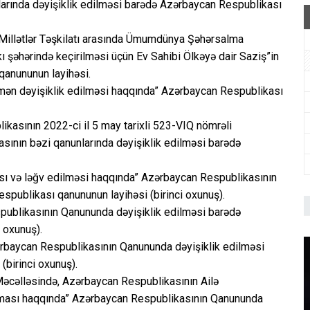
larında dəyişiklik edilməsi barədə Azərbaycan Respublikası
 Millətlər Təşkilatı arasında Ümumdünya Şəhərsalma
şəhərində keçirilməsi üçün Ev Sahibi Ölkəyə dair Saziş”in
qanununun layihəsi.
smən dəyişiklik edilməsi haqqında” Azərbaycan Respublikası
ikasının 2022-ci il 5 may tarixli 523-VIQ nömrəli
sının bəzi qanunlarında dəyişiklik edilməsi barədə
lması və ləğv edilməsi haqqında” Azərbaycan Respublikasının
publikası qanununun layihəsi (birinci oxunuş).
spublikasının Qanununda dəyişiklik edilməsi barədə
 oxunuş).
ərbaycan Respublikasının Qanununda dəyişiklik edilməsi
birinci oxunuş).
əcəlləsində, Azərbaycan Respublikasının Ailə
lınması haqqında” Azərbaycan Respublikasının Qanununda