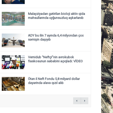
Malayziyadan gətirilən bioloji aktiv qida
məhsullarında uyğunsuzluq aşkarlanıb
ADY bu ilin 7 ayında 6,4 milyondan çox
sərnişin daşıyıb
Vernidub “Neftçi”nin avrokubok
fiaskosunun səbəbini açıqladı: VİDEO
Ötən il Neft Fondu 5,8 milyard dollar
dəyərində əlavə qızıl alıb