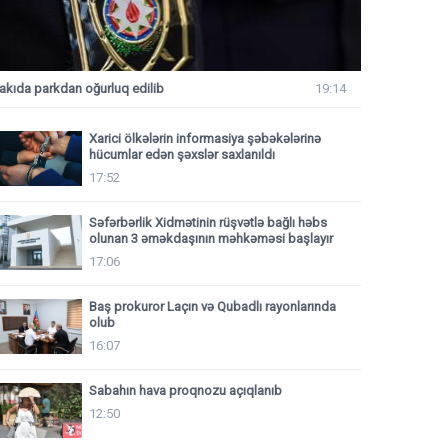
akıda parkdan oğurluq edilib
19:14
Xarici ölkələrin informasiya şəbəkələrinə
hücumlar edən şəxslər saxlanıldı
17:52
Səfərbərlik Xidmətinin rüşvətlə bağlı həbs
olunan 3 əməkdaşının məhkəməsi başlayır
17:06
Baş prokuror Laçın və Qubadlı rayonlarında
olub
16:07
Sabahın hava proqnozu açıqlanıb
12:50