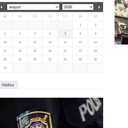
BE
ÇA
ÇƏ
CA
CÜ
ŞƏ
BZ
1
2
3
4
5
6
7
8
9
10
11
12
13
14
15
16
17
18
19
20
21
22
23
24
25
26
27
28
29
30
31
Hadisə