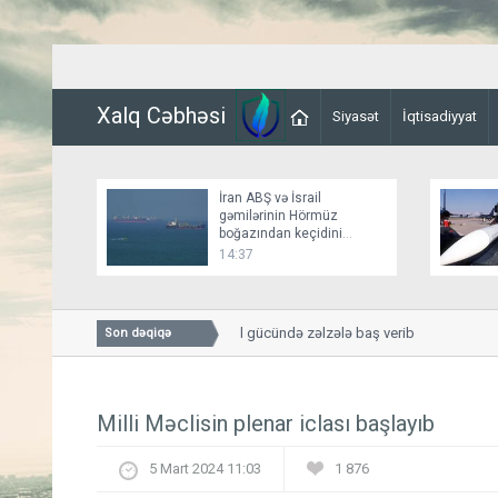
Xalq Cəbhəsi
Siyasət
İqtisadiyyat
İran ABŞ və İsrail
gəmilərinin Hörmüz
boğazından keçidini
bağlayır
14:37
Kamçatkada 5,5 bal gücündə zəlzələ baş verib
Son dəqiqə
Milli Məclisin plenar iclası başlayıb
5 Mart 2024 11:03
1 876