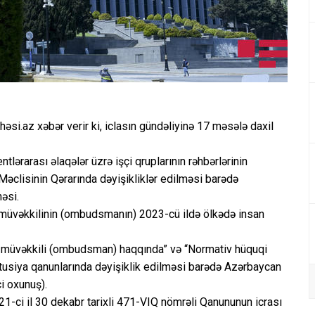
həsi.az xəbər verir ki, iclasın gündəliyinə 17 məsələ daxil
lərarası əlaqələr üzrə işçi qruplarının rəhbərlərinin
əclisinin Qərarında dəyişikliklər edilməsi barədə
əsi.
 müvəkkilinin (ombudsmanın) 2023-cü ildə ölkədə insan
ə müvəkkili (ombudsman) haqqında” və “Normativ hüquqi
tusiya qanunlarında dəyişiklik edilməsi barədə Azərbaycan
i oxunuş).
-ci il 30 dekabr tarixli 471-VIQ nömrəli Qanununun icrası