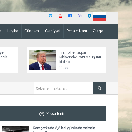
n
Layihə
Gündəm
Cəmiyyət
Peşə etikası
Əlaqə
yeni
Tramp Pentaqon
 edib
rəhbərindən razı olduğunu
bildirib
11:56
“Bild”: Rusiya dronları Qa
Xəbər lenti
Kamçatkada 5,5 bal gücündə zəlzələ