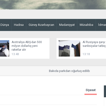
Dünya
Hadisə
Güney Azərbaycan
Mədəniyyət
Müsahibə
İdma
Avstraliya ABŞ-dən 500
Aİ Rusiyaya qarşı 
milyon dollarlıq yeni
sanksiyalar tətbiq
raketlər alır
13:48
13:18
Bakıda parkdan oğurluq edilib
Siyasət