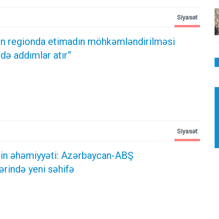
Siyasət
n regionda etimadın möhkəmləndirilməsi
də addımlar atır”
Siyasət
ərin əhəmiyyəti: Azərbaycan-ABŞ
ərində yeni səhifə