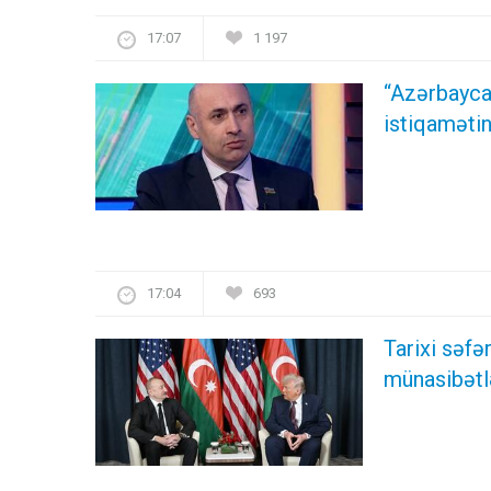
17:07
1 197
“Azərbayca
istiqamətin
17:04
693
Tarixi səf
münasibətl