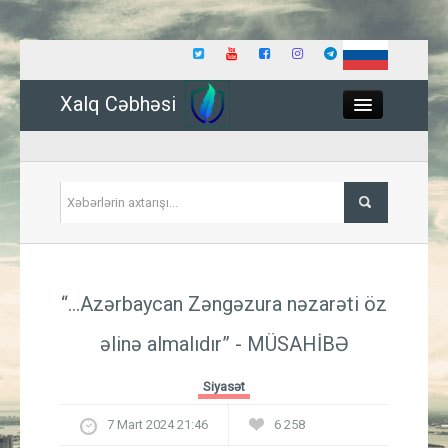
Xalq Cəbhəsi
Close
Siyasət
“...Azərbaycan Zəngəzura nəzarəti öz
İqtisadiyyat
əlinə almalıdır” - MÜSAHİBƏ
Dünya
Siyasət
Hadisə
7 Mart 2024 21:46
6 258