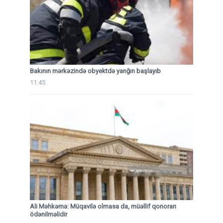
Bakının mərkəzində obyektdə yanğın başlayıb
11:45
Ali Məhkəmə: Müqavilə olmasa da, müəllif qonorarı
ödənilməlidir