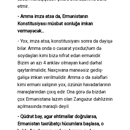
etmir..
- Amma imza atsa da, Ermənistanın
Konstitusiyası müsbət sonluğa imkan
verməyəcək...
- Yox, imza atsa, konstitusiyanı sonra da dəyişə
bilər. Amma onda o cəsarət yoxdur,həm də
soydaşları kimi bizə nifrət edən ermənidir.
Bizim ən azı 4 anklav olmayan kənd dərhal
qaytarılmalıdır, Naxçıvana maneəsiz gediş-
gəlişə imkan verilməlidir. Amma o da sələfləri
kimi erməni xalqının yox, özünün havadarlarının
maraqlarından çıxış edir. Ona görə də bizdən
çox Ermənistana lazım olan Zəngəzur dəhlizinin
açılmasında maraqlı deyil.
- Qüdrət bəy, əgər ehtimallar doğrularsa,
Ermənistan təxrübatçı hücumlara başlasa, o