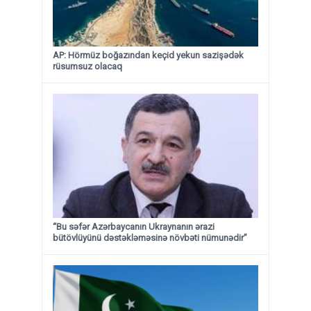
AP: Hörmüz boğazından keçid yekun sazişədək
rüsumsuz olacaq
“Bu səfər Azərbaycanın Ukraynanın ərazi
bütövlüyünü dəstəkləməsinə növbəti nümunədir”