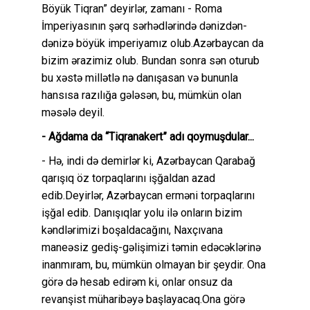
Böyük Tiqran” deyirlər, zamanı - Roma
İmperiyasının şərq sərhədlərində dənizdən-
dənizə böyük imperiyamız olub.Azərbaycan da
bizim ərazimiz olub. Bundan sonra sən oturub
bu xəstə millətlə nə danışasan və bununla
hansısa razılığa gələsən, bu, mümkün olan
məsələ deyil.
- Ağdama da “Tiqranakert” adı qoymuşdular...
- Hə, indi də demirlər ki, Azərbaycan Qarabağ
qarışıq öz torpaqlarını işğaldan azad
edib.Deyirlər, Azərbaycan erməni torpaqlarını
işğal edib. Danışıqlar yolu ilə onların bizim
kəndlərimizi boşaldacağını, Naxçıvana
maneəsiz gediş-gəlişimizi təmin edəcəklərinə
inanmıram, bu, mümkün olmayan bir şeydir. Ona
görə də hesab edirəm ki, onlar onsuz da
revanşist müharibəyə başlayacaq.Ona görə