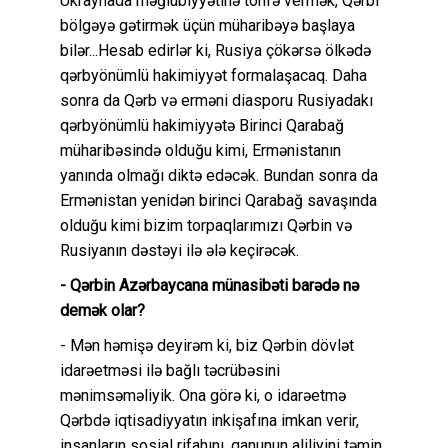
Ukraynada məğlubiyyətinə töhfə vermək, Qərbi
bölgəyə gətirmək üçün müharibəyə başlaya
bilər...Hesab edirlər ki, Rusiya çökərsə ölkədə
qərbyönümlü hakimiyyət formalaşacaq. Daha
sonra da Qərb və erməni diasporu Rusiyadakı
qərbyönümlü hakimiyyətə Birinci Qarabağ
müharibəsində olduğu kimi, Ermənistanın
yanında olmağı diktə edəcək. Bundan sonra da
Ermənistan yenidən birinci Qarabağ savaşında
olduğu kimi bizim torpaqlarımızı Qərbin və
Rusiyanın dəstəyi ilə ələ keçirəcək.
- Qərbin Azərbaycana münasibəti barədə nə
demək olar?
- Mən həmişə deyirəm ki, biz Qərbin dövlət
idarəetməsi ilə bağlı təcrübəsini
mənimsəməliyik. Ona görə ki, o idarəetmə
Qərbdə iqtisadiyyatın inkişafına imkan verir,
insanların sosial rifahını ,qanunun aliliyini təmin