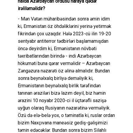
halda Azərbaycan ordusu haraya qədər
irəliləməlidir?
- Mən Vətən müharibəsindən sonra əmin idim
ki, Ermənistan öz öhdəliklərini yerinə yetirmək
fikrindən çox uzaqdır. Hələ 2023-cü ilin 19-20
sentyabr antiterror tədbirləri başlamamışdan
öncə deyirdim ki, Ermənistanın növbəti
təxribatlarından birində - indi Azərbaycan
hökuməti buna qərar verməlidir – Azərbaycan
Zəngəzura nəzarəti öz əlinə almalıdır. Bundan
sonra beynəlxalq birliyə deməliyik ki,
Ermənistanın beynəlxalq birlik tərəfindən
tanınan əraziləri bizə lazım deyil, biz həmin
ərazini 10 noyabr 2020-ci il üçtərəfli sazişə
uyğun olaraq Rusiyanın nəzarətinə verməliyik.
Özü də elə-belə yox, o təminatla ki, ruslar ordan
bizim Naxçıvana maneəsiz gediş-gəlişimizi
təmin edəcəklər. Bundan sonra bizim Silahlı