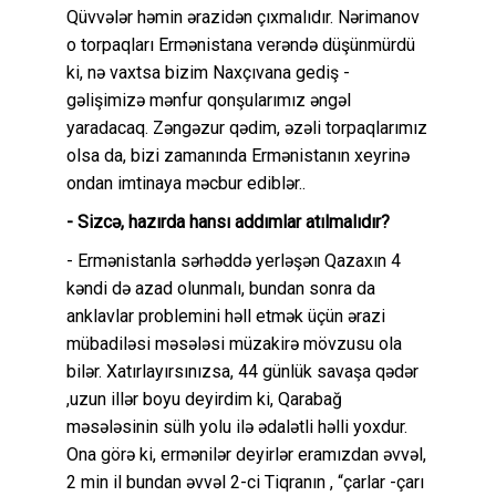
Qüvvələr həmin ərazidən çıxmalıdır. Nərimanov
o torpaqları Ermənistana verəndə düşünmürdü
ki, nə vaxtsa bizim Naxçıvana gediş -
gəlişimizə mənfur qonşularımız əngəl
yaradacaq. Zəngəzur qədim, əzəli torpaqlarımız
olsa da, bizi zamanında Ermənistanın xeyrinə
ondan imtinaya məcbur ediblər..
- Sizcə, hazırda hansı addımlar atılmalıdır?
- Ermənistanla sərhəddə yerləşən Qazaxın 4
kəndi də azad olunmalı, bundan sonra da
anklavlar problemini həll etmək üçün ərazi
mübadiləsi məsələsi müzakirə mövzusu ola
bilər. Xatırlayırsınızsa, 44 günlük savaşa qədər
,uzun illər boyu deyirdim ki, Qarabağ
məsələsinin sülh yolu ilə ədalətli həlli yoxdur.
Ona görə ki, ermənilər deyirlər eramızdan əvvəl,
2 min il bundan əvvəl 2-ci Tiqranın , “çarlar -çarı