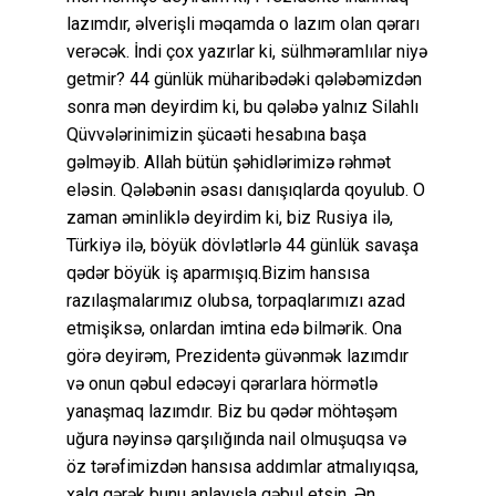
lazımdır, əlverişli məqamda o lazım olan qərarı
verəcək. İndi çox yazırlar ki, sülhməramlılar niyə
getmir? 44 günlük müharibədəki qələbəmizdən
sonra mən deyirdim ki, bu qələbə yalnız Silahlı
Qüvvələrinimizin şücaəti hesabına başa
gəlməyib. Allah bütün şəhidlərimizə rəhmət
eləsin. Qələbənin əsası danışıqlarda qoyulub. O
zaman əminliklə deyirdim ki, biz Rusiya ilə,
Türkiyə ilə, böyük dövlətlərlə 44 günlük savaşa
qədər böyük iş aparmışıq.Bizim hansısa
razılaşmalarımız olubsa, torpaqlarımızı azad
etmişiksə, onlardan imtina edə bilmərik. Ona
görə deyirəm, Prezidentə güvənmək lazımdır
və onun qəbul edəcəyi qərarlara hörmətlə
yanaşmaq lazımdır. Biz bu qədər möhtəşəm
uğura nəyinsə qarşılığında nail olmuşuqsa və
öz tərəfimizdən hansısa addımlar atmalıyıqsa,
xalq gərək bunu anlayışla qəbul etsin. Ən