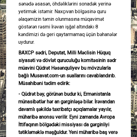
sənədə əsasən, öhdəliklərini sonadək yerinə
yetirmək istəmir. Naxçıvan bölgəsinə quru
əlaqəmizin təmin olunmasına müqavimət
göstərən rəsmi İrəvan işğal altındakı 8
kəndimizi də geri qaytarmamaq üçün bəhanələr
uydurur.
BAXCP sədri, Deputat, Milli Məclisin Hüquq
siyasəti və dövlət quruculuğu komitəsinin sədr
müavini Qüdrət Həsənquliyev bu mövzularla
bağlı Musavat.com-un suallarını cavablandırıb.
Müsahibəni tədim edirik:
- Qüdrət bəy, görünən budur ki, Ermənistanla
münasibətlər hər an gərginləşə bilər. İrəvandan
davamlı şəkildə təxribatçı açıqlamalar yayılır,
müharibə anonsu verilir. Eyni zamanda Avropa
İttifaqının bölgədəki missiyası da gərginliyi
tətikləməklə məşğuldur. Yeni müharibə baş verə