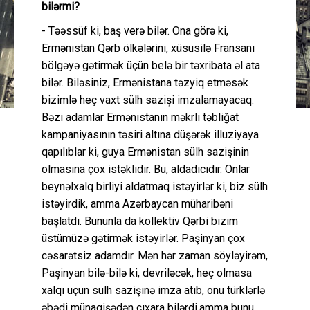
bilərmi?
- Təəssüf ki, baş verə bilər. Ona görə ki,
Ermənistan Qərb ölkələrini, xüsusilə Fransanı
bölgəyə gətirmək üçün belə bir təxribata əl ata
bilər. Biləsiniz, Ermənistana təzyiq etməsək
bizimlə heç vaxt sülh sazişi imzalamayacaq.
Bəzi adamlar Ermənistanın məkrli təbliğat
kampaniyasının təsiri altına düşərək illuziyaya
qapılıblar ki, guya Ermənistan sülh sazişinin
olmasına çox istəklidir. Bu, aldadıcıdır. Onlar
beynəlxalq birliyi aldatmaq istəyirlər ki, biz sülh
istəyirdik, amma Azərbaycan müharibəni
başlatdı. Bununla da kollektiv Qərbi bizim
üstümüzə gətirmək istəyirlər. Paşinyan çox
cəsarətsiz adamdır. Mən hər zaman söyləyirəm,
Paşinyan bilə-bilə ki, devriləcək, heç olmasa
xalqı üçün sülh sazişinə imza atıb, onu türklərlə
əbədi münaqişədən çıxara bilərdi,amma bunu