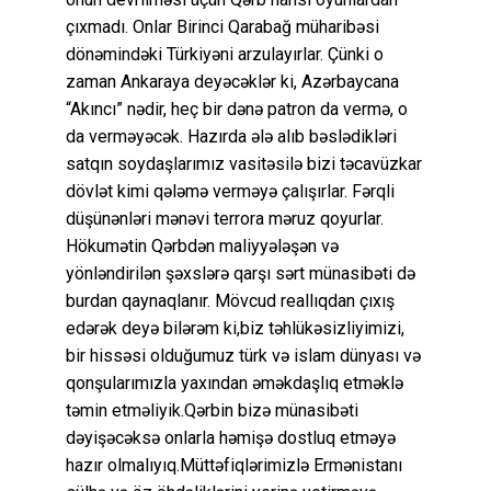
çıxmadı. Onlar Birinci Qarabağ müharibəsi
dönəmindəki Türkiyəni arzulayırlar. Çünki o
zaman Ankaraya deyəcəklər ki, Azərbaycana
“Akıncı” nədir, heç bir dənə patron da vermə, o
da verməyəcək. Hazırda ələ alıb bəslədikləri
satqın soydaşlarımız vasitəsilə bizi təcavüzkar
dövlət kimi qələmə verməyə çalışırlar. Fərqli
düşünənləri mənəvi terrora məruz qoyurlar.
Hökumətin Qərbdən maliyyələşən və
yönləndirilən şəxslərə qarşı sərt münasibəti də
burdan qaynaqlanır. Mövcud reallıqdan çıxış
edərək deyə bilərəm ki,biz təhlükəsizliyimizi,
bir hissəsi olduğumuz türk və islam dünyası və
qonşularımızla yaxından əməkdaşlıq etməklə
təmin etməliyik.Qərbin bizə münasibəti
dəyişəcəksə onlarla həmişə dostluq etməyə
hazır olmalıyıq.Müttəfiqlərimizlə Ermənistanı