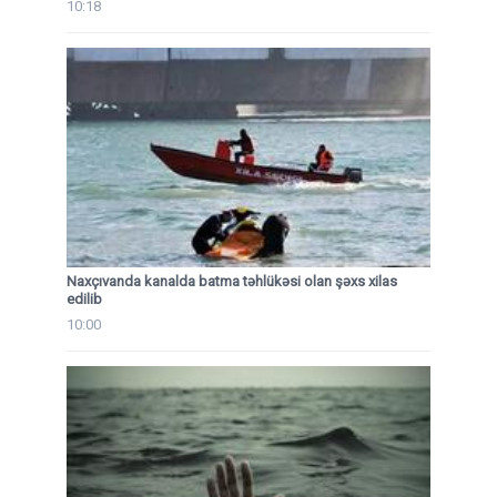
10:18
Naxçıvanda kanalda batma təhlükəsi olan şəxs xilas
edilib
10:00