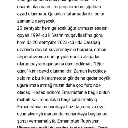
önəmli olan nə idi: torpaqlarımızın işğaldan
azad olunması. Qalanları təfərrüatlardır, onlar
zamanla dəyişəcək.
20 sentyabr həm gələcək uğurlarımızın əsasını
qoyan 1994-cü il “Əsrin müqaviləsi”nə görə,
həm də 20 sentyabr 2023-cü ildə Qarabağ
üzərində dövlət suverenliyinin bərpası, erməni
seperatizminə son qoyulamsı ilə əlaqədar
olaraq bayram günlərinə daxil edilməli, “Uğur
günü” kimi qeyd olunmalıdır. Zaman keçdikcə
xalqımız bu iki əlamətdar gündə nə qədər böyük
uğura imza atmağımızın daha çox fərqində
olacaq. Hesab edirəm Ermənistanla bağlı bütün
mübahisəli məsələləri başa çatdırmalıyıq.
Ermənistana müharibəyə hazırlaşmaq və özü
üçün əlverişli məqamda müharibəyə başlamaq
şansı verməməliyik. Ermənistan Rusiyanın