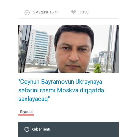
6 Avqust 15:41
1 358
"Ceyhun Bayramovun Ukraynaya
səfərini rəsmi Moskva diqqətdə
saxlayacaq"
Siyasət
Xəbər lenti