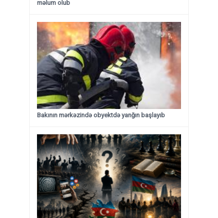
məlum olub
Bakının mərkəzində obyektdə yanğın başlayıb