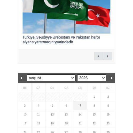
Türkiyə, Səudiyyə Ərəbistanı və Pakistan hərbi
alyans yaratmaq niyyətindədir
BE
ÇA
ÇƏ
CA
CÜ
ŞƏ
BZ
1
2
3
4
5
6
7
8
9
10
11
12
13
14
15
16
17
18
19
20
21
22
23
24
25
26
27
28
29
30