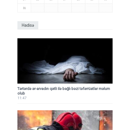
31
Hadisə
Tərtərdə ər-arvadın qətli ilə bağlı bəzi təfərrüatlar məlum
olub
11:47