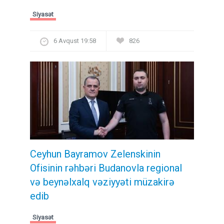
Siyasət
6 Avqust 19:58
826
Ceyhun Bayramov Zelenskinin
Ofisinin rəhbəri Budanovla regional
və beynəlxalq vəziyyəti müzakirə
edib
Siyasət