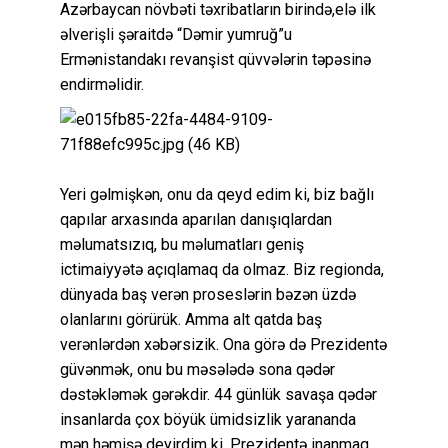
Azərbaycan növbəti təxribatların birində,elə ilk
əlverişli şəraitdə “Dəmir yumruğ”u
Ermənistandakı revanşist qüvvələrin təpəsinə
endirməlidir.
Yeri gəlmişkən, onu da qeyd edim ki, biz bağlı
qapılar arxasında aparılan danışıqlardan
məlumatsızıq, bu məlumatları geniş
ictimaiyyətə açıqlamaq da olmaz. Biz regionda,
dünyada baş verən proseslərin bəzən üzdə
olanlarını görürük. Amma alt qatda baş
verənlərdən xəbərsizik. Ona görə də Prezidentə
güvənmək, onu bu məsələdə sona qədər
dəstəkləmək gərəkdir. 44 günlük savaşa qədər
insanlarda çox böyük ümidsizlik yarananda
mən həmişə deyirdim ki, Prezidentə inanmaq