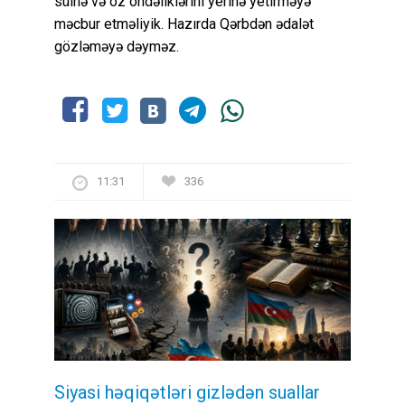
sülhə və öz öhdəliklərini yerinə yetirməyə
məcbur etməliyik. Hazırda Qərbdən ədalət
gözləməyə dəyməz.
11:31
336
Siyasi həqiqətləri gizlədən suallar