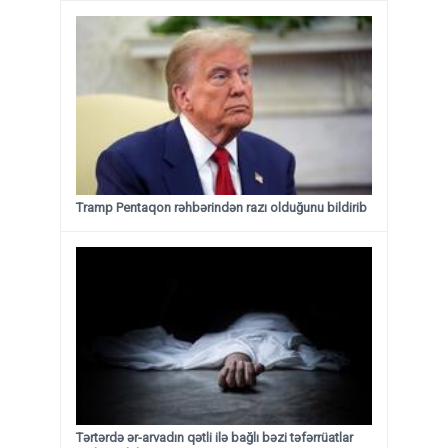
Tramp Pentaqon rəhbərindən razı olduğunu bildirib
Tərtərdə ər-arvadın qətli ilə bağlı bəzi təfərrüatlar