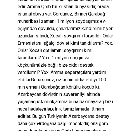
edir. Amma Qərb bir xristian dünyasıdır, orada
islamafobiya var. Gördünüz, Birinci Qarabağ
müharibəsi zamanı 1 milyon soydaşımız ev-
eşiyindən qovuldu, şəhərlərimiz,kəndlərimiz yer
üzündən silindi, Xocalı soyqırımı törədildi. Onlar
Ermənistanı işğalçı dövlət kimi tanıdılarmı? Yox.
Onlar Xocalı qətliamını soyqırımı kimi
tanıdılarmı? Yox. 1 milyon qaçqın və
köçkünümüzlə bağlı bizə ciddi dəstək
verdilərmi? Yox. Amma seperatçılara yardım
etdilər.Görürsünüz, özlərinin iddia etdiyi 100
min erməni Qarabağdan könüllü köçüb ki,
Azərbaycan dövlətinin suverenliyi altında
yaşamaq istəmirik,amma buna baxmayaraq bizi
necə hədələyirlər,etnik təmizləmədə ittiham
edirlər. Bu gün Türkiyənin Azərbaycana dəstəyi
daha çox Ərdoğana bağlı məsələdir, ona görə
onun devrilməsi üçün Qərb hansı oyunlardan