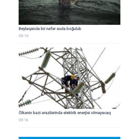
Beyləqanda bir nəfər suda boğulub
09:19
Ölkənin bəzi ərazilərində elektrik enerjisi olmayacaq
09:16