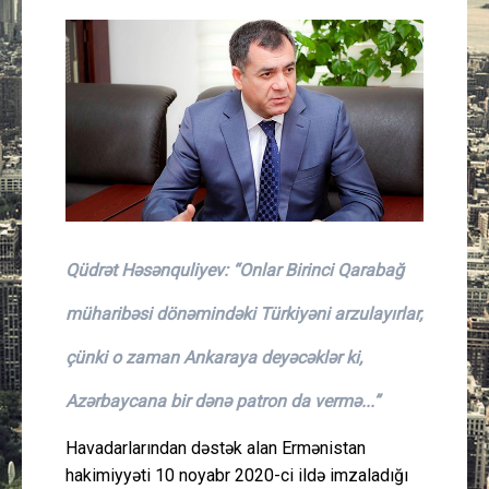
Güney Azərbaycan
Mədəniyyət
Müsahibə
İdman
Layihə
Qüdrət Həsənquliyev: “Onlar Birinci Qarabağ
Gündəm
müharibəsi dönəmindəki Türkiyəni arzulayırlar,
çünki o zaman Ankaraya deyəcəklər ki,
Cəmiyyət
Azərbaycana bir dənə patron da vermə...”
Peşə etikası
Havadarlarından dəstək alan Ermənistan
Əlaqə
hakimiyyəti 10 noyabr 2020-ci ildə imzaladığı