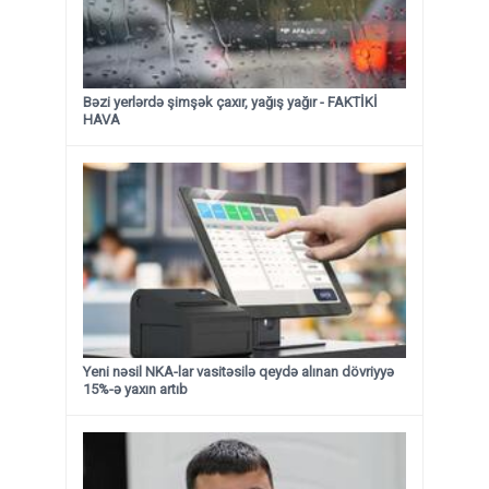
Bəzi yerlərdə şimşək çaxır, yağış yağır - FAKTİKİ
HAVA
Yeni nəsil NKA-lar vasitəsilə qeydə alınan dövriyyə
15%-ə yaxın artıb