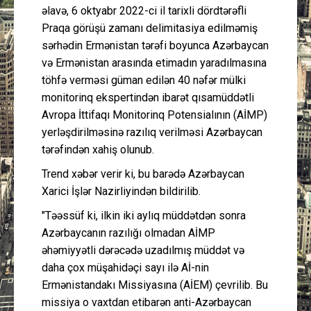
əlavə, 6 oktyabr 2022-ci il tarixli dördtərəfli
Praqa görüşü zamanı delimitasiya edilməmiş
sərhədin Ermənistan tərəfi boyunca Azərbaycan
və Ermənistan arasında etimadın yaradılmasına
töhfə verməsi güman edilən 40 nəfər mülki
monitorinq ekspertindən ibarət qısamüddətli
Avropa İttifaqı Monitorinq Potensialının (AİMP)
yerləşdirilməsinə razılıq verilməsi Azərbaycan
tərəfindən xahiş olunub.
Trend xəbər verir ki, bu barədə Azərbaycan
Xarici İşlər Nazirliyindən bildirilib.
"Təəssüf ki, ilkin iki aylıq müddətdən sonra
Azərbaycanın razılığı olmadan AİMP
əhəmiyyətli dərəcədə uzadılmış müddət və
daha çox müşahidəçi sayı ilə Aİ-nin
Ermənistandakı Missiyasına (AİEM) çevrilib. Bu
missiya o vaxtdan etibarən anti-Azərbaycan