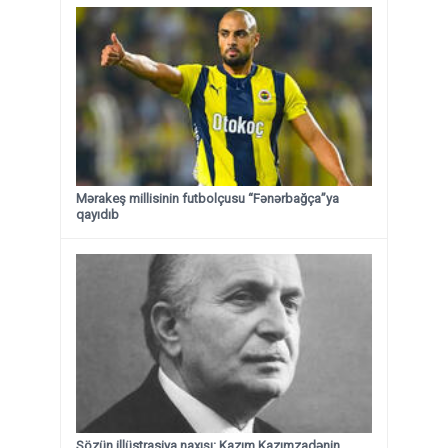
Mərakeş millisinin futbolçusu “Fənərbağça”ya
qayıdıb
Sözün illüstrasiya naxışı: Kazım Kazımzadənin