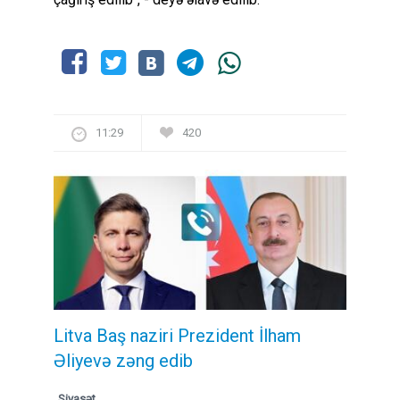
11:29
420
Litva Baş naziri Prezident İlham
Əliyevə zəng edib
Siyasət