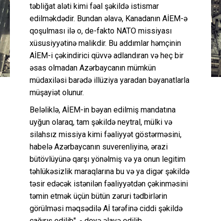
təbliğat aləti kimi fəal şəkildə istismar
edilməkdədir. Bundan əlavə, Kanadanın AİEM-ə
qoşulması ilə o, de-fakto NATO missiyası
xüsusiyyətinə malikdir. Bu addımlar həmçinin
AİEM-i çəkindirici qüvvə adlandıran və heç bir
əsas olmadan Azərbaycanın mümkün
müdaxiləsi barədə illüziya yaradan bəyanatlarla
müşayiət olunur.
Beləliklə, AİEM-in bəyan edilmiş mandatına
uyğun olaraq, tam şəkildə neytral, mülki və
silahsız missiya kimi fəaliyyət göstərməsini,
habelə Azərbaycanın suverenliyinə, ərazi
bütövlüyünə qarşı yönəlmiş və ya onun legitim
təhlükəsizlik maraqlarına bu və ya digər şəkildə
təsir edəcək istənilən fəaliyyətdən çəkinməsini
təmin etmək üçün bütün zəruri tədbirlərin
görülməsi məqsədilə Aİ tərəfinə ciddi şəkildə
çağırış edilib", - deyə əlavə edilib.