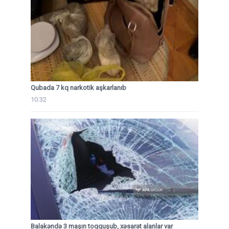
Qubada 7 kq narkotik aşkarlanıb
10:32
Balakəndə 3 maşın toqquşub, xəsarət alanlar var