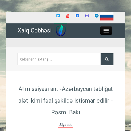
Xalq Cəbhəsi
Close
Siyasət
Aİ missiyası anti-Azərbaycan təbliğat
İqtisadiyyat
aləti kimi fəal şəkildə istismar edilir -
Dünya
Rəsmi Bakı
Hadisə
Siyasət