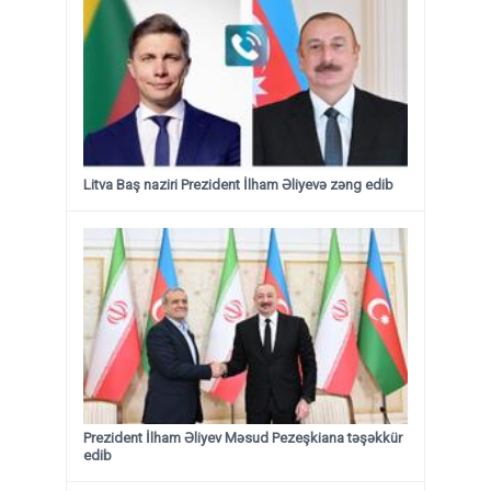
Litva Baş naziri Prezident İlham Əliyevə zəng edib
Prezident İlham Əliyev Məsud Pezeşkiana təşəkkür
edib