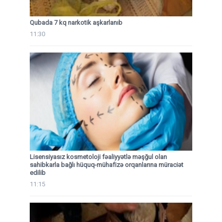
Qubada 7 kq narkotik aşkarlanıb
11:30
Lisensiyasız kosmetoloji fəaliyyətlə məşğul olan
sahibkarla bağlı hüquq-mühafizə orqanlarına müraciət
edilib
11:15