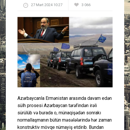
27 Mart 2024 10:27
3 066
Güney Azərbaycan
Mədəniyyət
Müsahibə
İdman
Layihə
Gündəm
Cəmiyyət
Azərbaycanla Ermənistan arasında davam edən
sülh prosesi Azərbaycan tərəfindən irəli
Peşə etikası
sürülüb və burada o, münaqişədən sonrakı
normallaşmanın bütün məsələlərində hər zaman
Əlaqə
konstruktiv mövqe nümayiş etdirib. Bundan