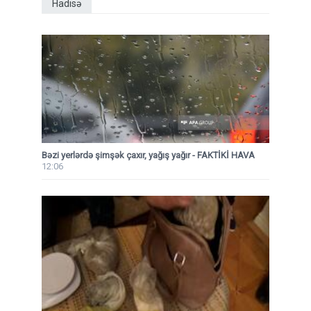
Hadisə
Bəzi yerlərdə şimşək çaxır, yağış yağır - FAKTİKİ HAVA
12:06