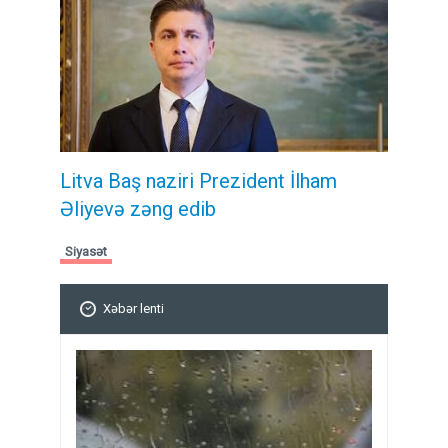
Litva Baş naziri Prezident İlham
Əliyevə zəng edib
Siyasət
Xəbər lenti