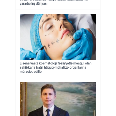
yaradıcılıq dünyası
Lisensiyasız kosmetoloji fəaliyyətlə məşğul olan
sahibkarla bağlı hüquq-mühafizə orqanlarına
müraciət edilib