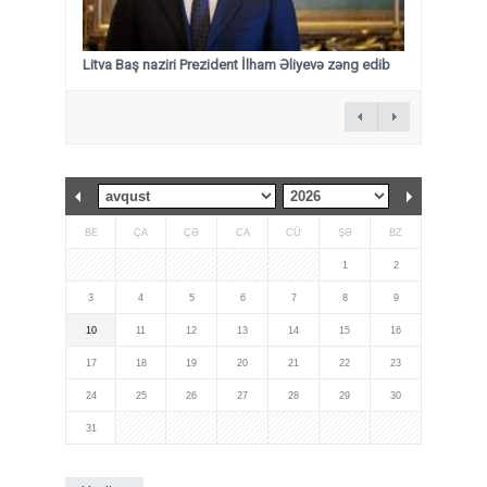
Litva Baş naziri Prezident İlham Əliyevə zəng edib
BE
ÇA
ÇƏ
CA
CÜ
ŞƏ
BZ
1
2
3
4
5
6
7
8
9
10
11
12
13
14
15
16
17
18
19
20
21
22
23
24
25
26
27
28
29
30
31