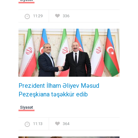
11:29
336
Prezident İlham Əliyev Məsud
Pezeşkiana təşəkkür edib
Siyasət
11:13
364