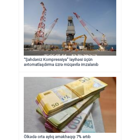
“Şahdəniz Kompressiya" layihəsi üçün
avtomatlaşdırma üzrə müqavilə imzalanıb
Ölkədə orta aylıq əməkhaqqı 7% artıb