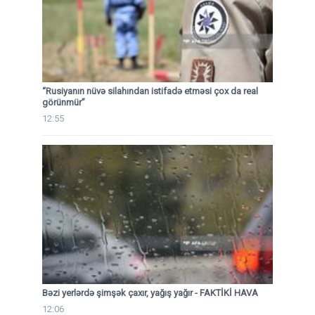
“Rusiyanın nüvə silahından istifadə etməsi çox da real
görünmür”
12:55
Bəzi yerlərdə şimşək çaxır, yağış yağır - FAKTİKİ HAVA
12:06