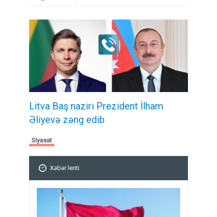
Litva Baş naziri Prezident İlham
Əliyevə zəng edib
Siyasət
Xəbər lenti