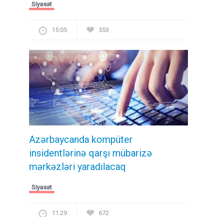
Siyasət
15:05
553
Azərbaycanda kompüter
insidentlərinə qarşı mübarizə
mərkəzləri yaradılacaq
Siyasət
11:29
672