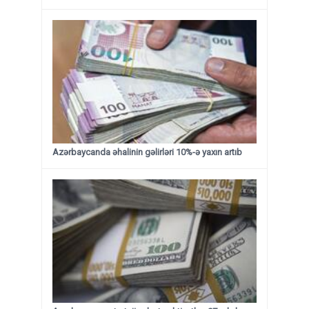
Azərbaycanda əhalinin gəlirləri 10%-ə yaxın artıb