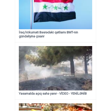
İraq hökuməti Bəsrədəki qətliamı BMT-nin
gündəliyinə çıxarır
Yasamalda açıq sahə yanır - VİDEO - YENİLƏNİB