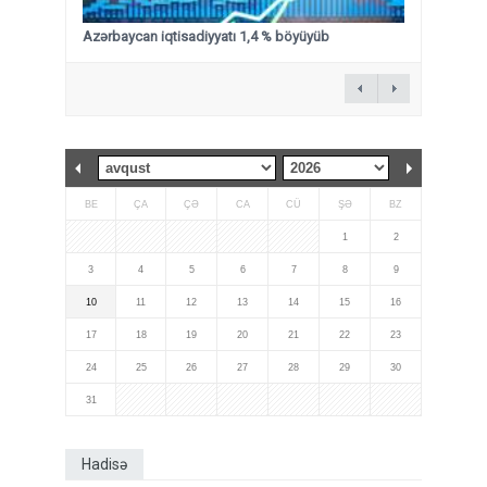
Azərbaycan iqtisadiyyatı 1,4 % böyüyüb
BE
ÇA
ÇƏ
CA
CÜ
ŞƏ
BZ
1
2
3
4
5
6
7
8
9
10
11
12
13
14
15
16
17
18
19
20
21
22
23
24
25
26
27
28
29
30
31
Hadisə