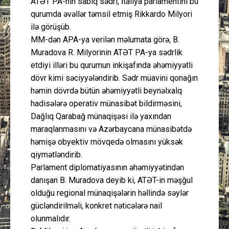
ATƏT PA-nın sabiq sədri, İtaliya parlamentini bu
qurumda əvəllər təmsil etmiş Rikkardo Milyori
ilə görüşüb.
MM-dən APA-ya verilən məlumata görə, B.
Muradova R. Milyorinin ATƏT PA-ya sədrlik
etdiyi illəri bu qurumun inkişafında əhəmiyyətli
dövr kimi səciyyələndirib. Sədr müavini qonağın
həmin dövrdə bütün əhəmiyyətli beynəlxalq
hadisələrə operativ münasibət bildirməsini,
Dağlıq Qarabağ münaqişəsi ilə yaxından
maraqlanmasını və Azərbaycana münasibətdə
həmişə obyektiv mövqedə olmasını yüksək
qiymətləndirib.
Parlament diplomatiyasının əhəmiyyətindən
danışan B. Muradova deyib ki, ATƏT-in məşğul
olduğu regional münaqişələrin həllində səylər
gücləndirilməli, konkret nəticələrə nail
olunmalıdır.