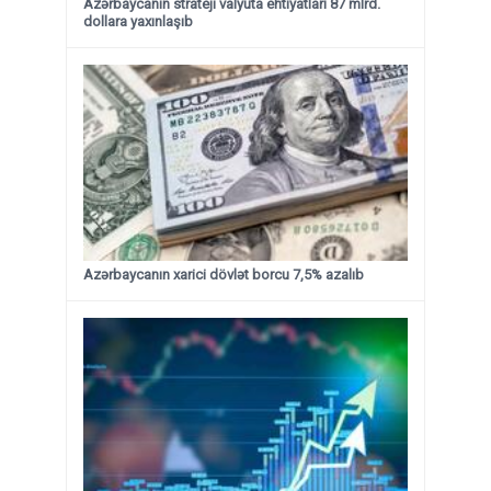
Azərbaycanın strateji valyuta ehtiyatları 87 mlrd.
dollara yaxınlaşıb
Azərbaycanın xarici dövlət borcu 7,5% azalıb