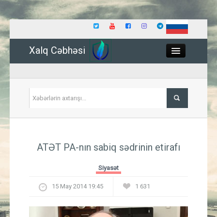
Xalq Cəbhəsi
Close
Siyasət
ATƏT PA-nın sabiq sədrinin etirafı
İqtisadiyyat
Siyasət
Dünya
15 May 2014 19:45
1 631
Hadisə