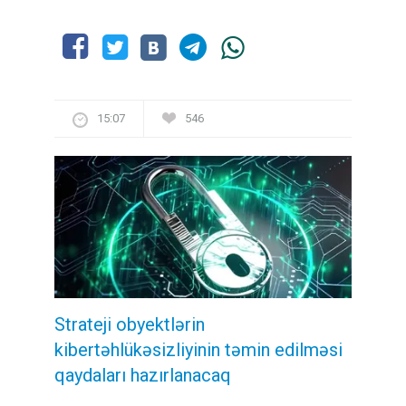
15:07
546
Strateji obyektlərin
kibertəhlükəsizliyinin təmin edilməsi
qaydaları hazırlanacaq