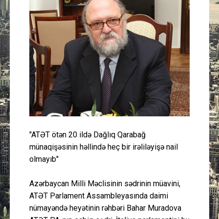
Güney Azərbaycan
Mədəniyyət
Müsahibə
İdman
Layihə
"ATƏT ötən 20 ildə Dağlıq Qarabağ
Gündəm
münaqişəsinin həllində heç bir irəliləyişə nail
olmayıb"
Cəmiyyət
Azərbaycan Milli Məclisinin sədrinin müavini,
Peşə etikası
ATƏT Parlament Assambleyasında daimi
nümayəndə heyətinin rəhbəri Bahar Muradova
Əlaqə