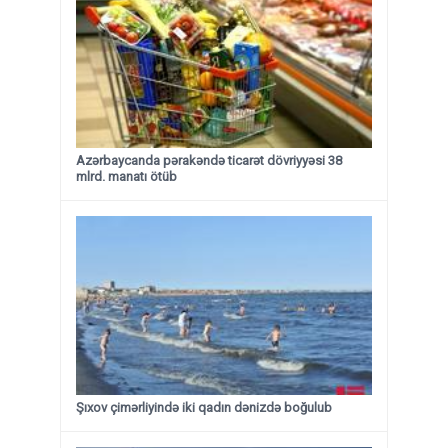
Azərbaycanda pərakəndə ticarət dövriyyəsi 38
mlrd. manatı ötüb
Şıxov çimərliyində iki qadın dənizdə boğulub