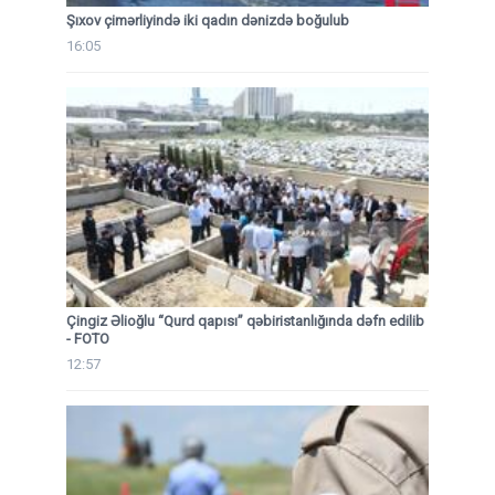
Şıxov çimərliyində iki qadın dənizdə boğulub
16:05
Çingiz Əlioğlu “Qurd qapısı” qəbiristanlığında dəfn edilib
- FOTO
12:57