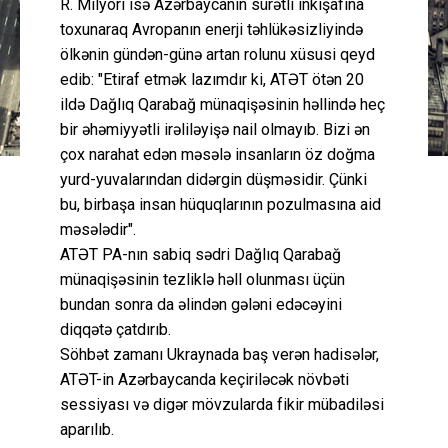
R. Milyori isə Azərbaycanın sürətli inkişafına
toxunaraq Avropanın enerji təhlükəsizliyində
ölkənin gündən-günə artan rolunu xüsusi qeyd
edib: "Etiraf etmək lazımdır ki, ATƏT ötən 20
ildə Dağlıq Qarabağ münaqişəsinin həllində heç
bir əhəmiyyətli irəliləyişə nail olmayıb. Bizi ən
çox narahat edən məsələ insanların öz doğma
yurd-yuvalarından didərgin düşməsidir. Çünki
bu, birbaşa insan hüquqlarının pozulmasına aid
məsələdir".
ATƏT PA-nın sabiq sədri Dağlıq Qarabağ
münaqişəsinin tezliklə həll olunması üçün
bundan sonra da əlindən gələni edəcəyini
diqqətə çatdırıb.
Söhbət zamanı Ukraynada baş verən hadisələr,
ATƏT-in Azərbaycanda keçiriləcək növbəti
sessiyası və digər mövzularda fikir mübadiləsi
aparılıb.