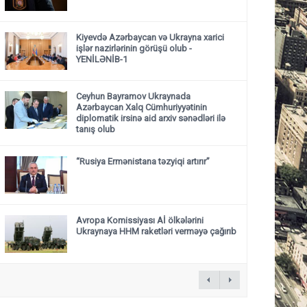
Kiyevdə Azərbaycan və Ukrayna xarici
işlər nazirlərinin görüşü olub -
YENİLƏNİB-1
Ceyhun Bayramov Ukraynada
Azərbaycan Xalq Cümhuriyyətinin
diplomatik irsinə aid arxiv sənədləri ilə
tanış olub
“Rusiya Ermənistana təzyiqi artırır”
Avropa Komissiyası Aİ ölkələrini
Ukraynaya HHM raketləri verməyə çağırıb