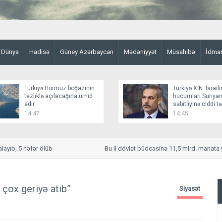
Dünya
Hadisə
Güney Azərbaycan
Mədəniyyət
Müsahibə
İdma
Türkiyə Hörmüz boğazının
Türkiyə XİN: İsraili
tezliklə açılacağına ümid
hücumları Suriyan
edir
sabitliyinə ciddi t
yaradır
14:47
14:45
b, 5 nəfər ölüb
Bu il dövlət büdcəsinə 11,5 mlrd. manata yaxı
çox geriyə atıb”
Siyasət