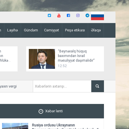
n
Layihə
Gündəm
Cəmiyyət
Peşə etikası
Əlaqə
n
“Beynəxalq hüquq
ın
baxımından İsrail
əhlükə
məsuliyyət daşımalıdır”
12:52
n vergi daxil olub
Qaqik Tsarukyana qarşı yeni 
Xəbər lenti
Rusiya ordusu Ukraynanın