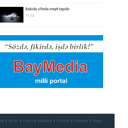
Bakıda ofisdə meyit tapılıb
11:13
ibə
İdman
Layihə
Ədəbiyyat
Gündəm
Cəmiyyət
Əlaqə