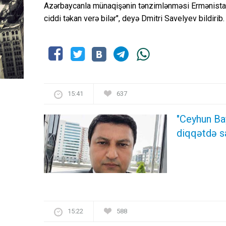
Azərbaycanla münaqişənin tənzimlənməsi Ermənistand
ciddi təkan verə bilər", deyə Dmitri Savelyev bildirib.
15:41
637
"Ceyhun Ba
diqqətdə s
15:22
588