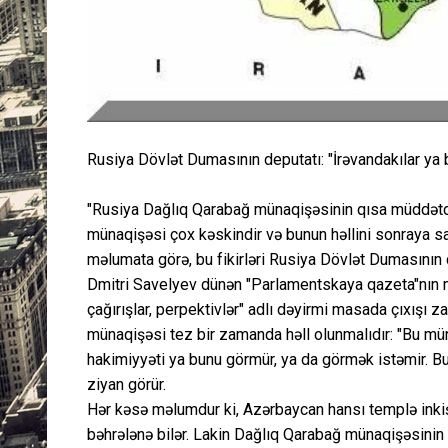
Rusiya Dövlət Dumasının deputatı: "İrəvandakılar ya
"Rusiya Dağlıq Qarabağ münaqişəsinin qısa müddətdə
münaqişəsi çox kəskindir və bunun həllini sonraya 
məlumata görə, bu fikirləri Rusiya Dövlət Dumasının
Dmitri Savelyev dünən "Parlamentskaya qazeta"nın m
çağırışlar, perpektivlər" adlı dəyirmi masada çıxışı 
münaqişəsi tez bir zamanda həll olunmalıdır: "Bu mü
hakimiyyəti ya bunu görmür, ya da görmək istəmir. B
ziyan görür.
Hər kəsə məlumdur ki, Azərbaycan hansı templə inkiş
bəhrələnə bilər. Lakin Dağlıq Qarabağ münaqişəsinin