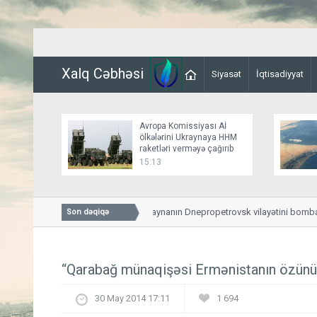
Xalq Cəbhəsi
Siyasət
İqtisadiyyat
Avropa Komissiyası Aİ
ölkələrini Ukraynaya HHM
raketləri verməyə çağırıb
15:13
Rusiya ordusu Ukraynanın Dnepropetrovsk vilayətini bombalayı
Son dəqiqə
“Qarabağ münaqişəsi Ermənistanın özünü 
30 May 2014 17:11
1 694