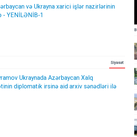
rbaycan və Ukrayna xarici işlər nazirlərinin
b - YENİLƏNİB-1
B
Siyasət
yramov Ukraynada Azərbaycan Xalq
inin diplomatik irsinə aid arxiv sənədləri ilə