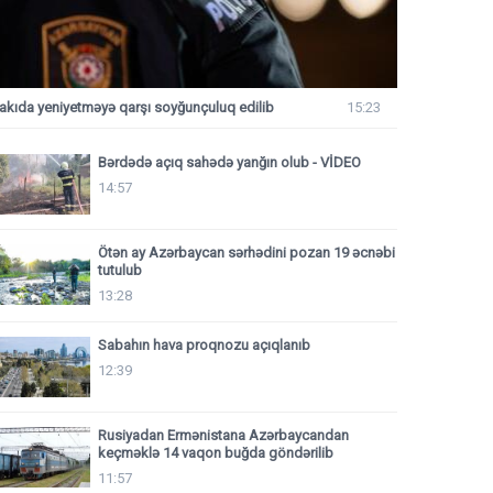
akıda yeniyetməyə qarşı soyğunçuluq edilib
15:23
Bərdədə açıq sahədə yanğın olub - VİDEO
14:57
Ötən ay Azərbaycan sərhədini pozan 19 əcnəbi
tutulub
13:28
Sabahın hava proqnozu açıqlanıb
12:39
Rusiyadan Ermənistana Azərbaycandan
keçməklə 14 vaqon buğda göndərilib
11:57