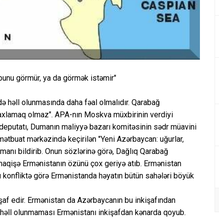
 bunu görmür, ya da görmək istəmir"
 həll olunmasında daha fəal olmalıdır. Qarabağ
saxlamaq olmaz". APA-nın Moskva müxbirinin verdiyi
 deputatı, Dumanın maliyyə bazarı komitəsinin sədr müavini
ətbuat mərkəzində keçirilən "Yeni Azərbaycan: uğurlar,
zamanı bildirib. Onun sözlərinə görə, Dağlıq Qarabağ
naqişə Ermənistanın özünü çox geriyə atıb. Ermənistan
u konfliktə görə Ermənistanda həyatın bütün sahələri böyük
af edir. Ermənistan da Azərbaycanın bu inkişafından
 həll olunmaması Ermənistanı inkişafdan kənarda qoyub.