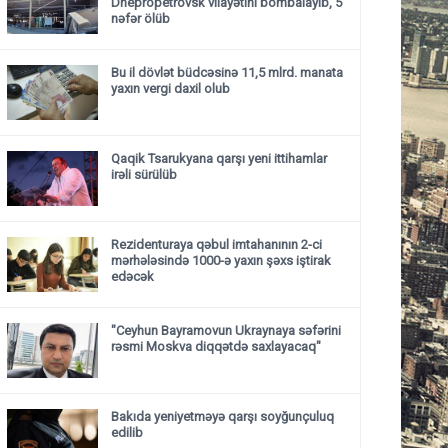
Dnepropetrovsk vilayətini bombalayıb, 5
nəfər ölüb
Bu il dövlət büdcəsinə 11,5 mlrd. manata
yaxın vergi daxil olub
Qaqik Tsarukyana qarşı yeni ittihamlar
irəli sürülüb
Rezidenturaya qəbul imtahanının 2-ci
mərhələsində 1000-ə yaxın şəxs iştirak
edəcək
"Ceyhun Bayramovun Ukraynaya səfərini
rəsmi Moskva diqqətdə saxlayacaq"
Bakıda yeniyetməyə qarşı soyğunçuluq
edilib