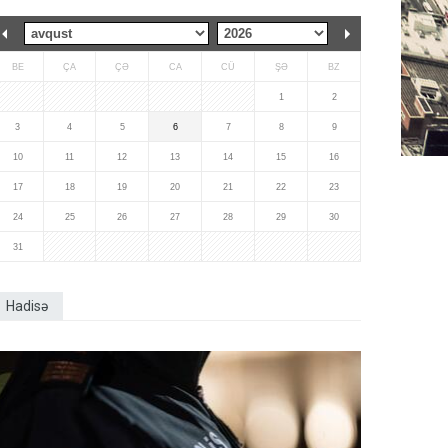
BE
ÇA
ÇƏ
CA
CÜ
ŞƏ
BZ
1
2
3
4
5
6
7
8
9
10
11
12
13
14
15
16
17
18
19
20
21
22
23
24
25
26
27
28
29
30
31
Hadisə