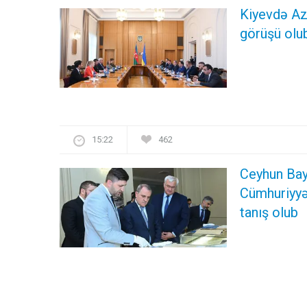
Kiyevdə Azə
görüşü olu
15:22
462
Ceyhun Ba
Cümhuriyyət
tanış olub