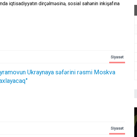
a iqtisadiyyatın dirçəlməsinə, sosial sahənin inkişafına
Siyasət
yramovun Ukraynaya səfərini rəsmi Moskva
axlayacaq"
Siyasət