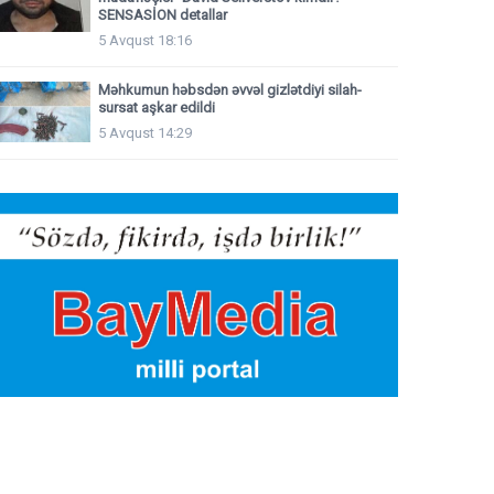
SENSASİON detallar
5 Avqust 18:16
Məhkumun həbsdən əvvəl gizlətdiyi silah-
sursat aşkar edildi
5 Avqust 14:29