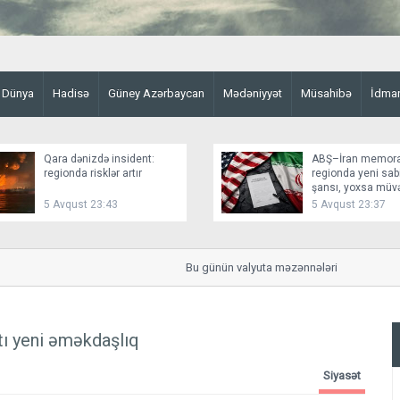
Dünya
Hadisə
Güney Azərbaycan
Mədəniyyət
Müsahibə
İdma
Qara dənizdə insident:
ABŞ–İran memor
regionda risklər artır
regionda yeni sabi
şansı, yoxsa müv
fasilə?
5 Avqust 23:43
5 Avqust 23:37
Bu günün valyuta məzənnələri
tı yeni əməkdaşlıq
Siyasət