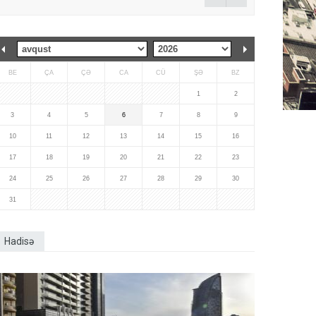
BE
ÇA
ÇƏ
CA
CÜ
ŞƏ
BZ
1
2
3
4
5
6
7
8
9
10
11
12
13
14
15
16
17
18
19
20
21
22
23
24
25
26
27
28
29
30
31
Hadisə