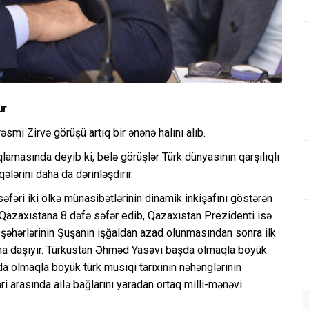
ur
rəsmi Zirvə görüşü artıq bir ənənə halını alıb.
amasında deyib ki, belə görüşlər Türk dünyasının qarşılıqlı
ələrini daha da dərinləşdirir.
fəri iki ölkə münasibətlərinin dinamik inkişafını göstərən
Qazaxıstana 8 dəfə səfər edib, Qazaxıstan Prezidenti isə
şəhərlərinin Şuşanın işğaldan azad olunmasından sonra ilk
na daşıyır. Türküstan Əhməd Yasəvi başda olmaqla böyük
da olmaqla böyük türk musiqi tarixinin nəhənglərinin
əri arasında ailə bağlarını yaradan ortaq milli-mənəvi