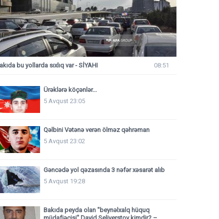
akıda bu yollarda sıxlıq var - SİYAHI
08:51
Ürəklərə köçənlər...
5 Avqust 23:05
Qəlbini Vətənə verən ölməz qəhrəman
5 Avqust 23:02
Gəncədə yol qəzasında 3 nəfər xəsarət alıb
5 Avqust 19:28
Bakıda peyda olan "beynəlxalq hüquq
müdafiəçisi" David Seliverstov kimdir? –