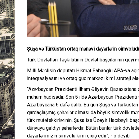
Şuşa və Türküstan ortaq mənəvi dəyərlərin simvolud
Türk Dövlətləri Təşkilatının Dövlət başçılarının qeyri-
Milli Məclisin deputatı Hikmət Babaoğlu APA-ya açıql
inteqrasiyasını və ortaq güc mərkəzi kimi strateji əlaq
“Azərbaycan Prezidenti İlham Əliyevin Qazaxıstana sə
mühüm hadisədir. Son 5 ildə Azərbaycan Prezidenti 
Azərbaycana 6 dəfə gəlib. Bu gün Şuşa və Türküstan 
qardaşlaşmış şəhərlər olması da böyük simvolik mə
türk mütəfəkkirlərinin, Şuşa isə Üzeyir Hacıbəyli baş
dünyaya gəldiyi şəhərlərdir. Bütün bunlar türk dövlətl
dəyərlərimizin simvolu kimi çıxış edir”, - o deyib.