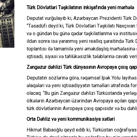
Türk Dövlətləri Təşkilatının inkişafında yeni mərhələ
Deputat vurğulayıb ki, Azərbaycan Prezidenti Türk Dö
“Təsadüfi deyil ki, Türk Dövlətləri Təşkilatı Naxçıv
və o gündən bu günə qədər təşkilatlanma və institus
ildən sonra isə yaranmış yeni reallıq şəraitində Türk D
toplantısı ilə tamamilə yeni əməkdaşlıq mərhələsin
iqtisadi, siyasi və təhlükəsizlik tələblərinə cavab veri
Zəngəzur dəhlizi Türk dünyasının Avropaya çıxış qap
Deputatın sözlərinə görə, rəqəmsal İpək Yolu layihəs
əlaqələri və yeni iqtisadiyyatın təməlləri ətrafında
olacaq: “Bu gün Zəngəzur dəhlizi Türküstanda yerləşən
ölkələrin Azərbaycan üzərindən Avropaya açılan qap
türk dövlətlərinin Avropaya çıxış qapısıdır və bu dəhl
Orta Dəhliz və yeni kommunikasiya xətləri
Hikmət Babaoğlu qeyd edib ki, Türküstan coğrafiyası