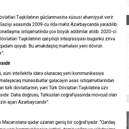
vlətləri Təşkilatının güclənməsinə xüsusi əhəmiyyət verir:
an Sazişi əsasında 2009-cu ildə məhz Azərbaycanda yaradılıb
ionallaşma istiqamətində çox böyük addımlar atılıb. 2020-ci
övlətləri Təşkilatının qarşılıqlı inteqrasiyası bugünkü zirvə
ə qədəm qoyub. Bu əməkdaşlıq mərhələsi yeni dövrün
r”.
ısıdır
i, süni intellektlə idarə olunacaq yeni kommunikasiya
 formalaşacaq münasibətlər gələcəyin əsas istiqamətlərindən
 türk dövlətlərinin, yəni Türk Dövlətləri Təşkilatına üzv
ısıdır. Daha doğrusu, Türküstan coğrafiyasında mövcud olan
izin açarı Azərbaycandır”.
 Macarıstana qədər uzanan geniş bir coğrafiyadır: “Qardaş