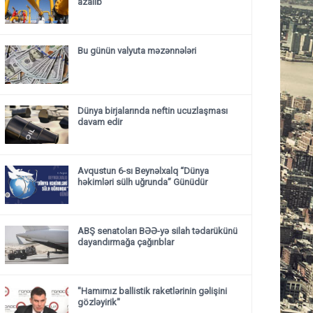
azalıb
Bu günün valyuta məzənnələri
Dünya birjalarında neftin ucuzlaşması
davam edir
Avqustun 6-sı Beynəlxalq “Dünya
həkimləri sülh uğrunda” Günüdür
ABŞ senatoları BƏƏ-yə silah tədarükünü
dayandırmağa çağırıblar
"Hamımız ballistik raketlərinin gəlişini
gözləyirik"