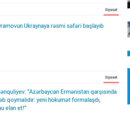
Siyasət
ramovun Ukraynaya rəsmi səfəri başlayıb
Siyasət
ənquliyev: “Azərbaycan Ermənistan qarşısında
əb qoymalıdır: yeni hökumət formalaşdı,
u elan et!”