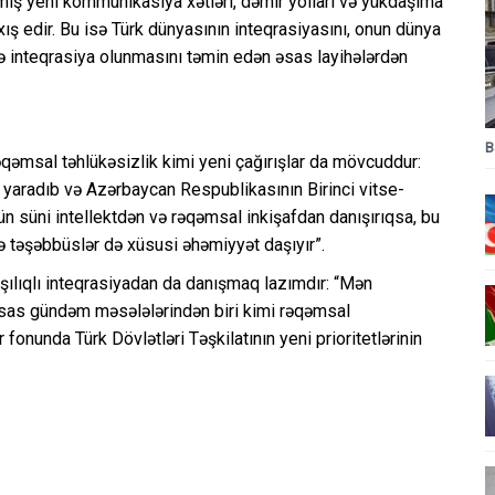
mış yeni kommunikasiya xətləri, dəmir yolları və yükdaşıma
ıxış edir. Bu isə Türk dünyasının inteqrasiyasını, onun dünya
ə inteqrasiya olunmasını təmin edən əsas layihələrdən
B
əqəmsal təhlükəsizlik kimi yeni çağırışlar da mövcuddur:
yaradıb və Azərbaycan Respublikasının Birinci vitse-
ün süni intellektdən və rəqəmsal inkişafdan danışırıqsa, bu
ə təşəbbüslər də xüsusi əhəmiyyət daşıyır”.
rşılıqlı inteqrasiyadan da danışmaq lazımdır: “Mən
sas gündəm məsələlərindən biri kimi rəqəmsal
 fonunda Türk Dövlətləri Təşkilatının yeni prioritetlərinin