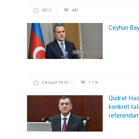
08:21
483
Ceyhun Bay
5 Avqust 18:20
1 176
Qüdrət Həs
konkret təl
referendum