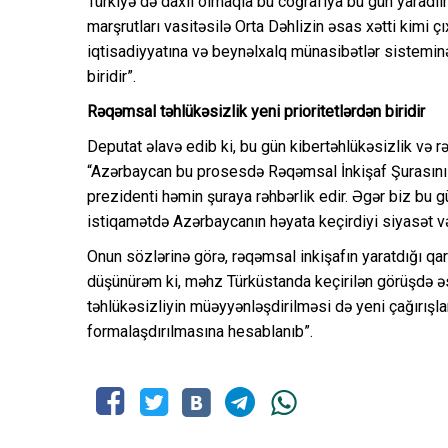
Türkiyə də daxil olmaqla bu coğrafiya bu gün yaradıl
marşrutları vasitəsilə Orta Dəhlizin əsas xətti kimi ç
iqtisadiyyatına və beynəlxalq münasibətlər sistemin
biridir”.
Rəqəmsal təhlükəsizlik yeni prioritetlərdən biridir
Deputat əlavə edib ki, bu gün kibertəhlükəsizlik və r
“Azərbaycan bu prosesdə Rəqəmsal İnkişaf Şurasını 
prezidenti həmin şuraya rəhbərlik edir. Əgər biz bu g
istiqamətdə Azərbaycanın həyata keçirdiyi siyasət v
Onun sözlərinə görə, rəqəmsal inkişafın yaratdığı qa
düşünürəm ki, məhz Türküstanda keçirilən görüşdə ə
təhlükəsizliyin müəyyənləşdirilməsi də yeni çağırışlar
formalaşdırılmasına hesablanıb”.