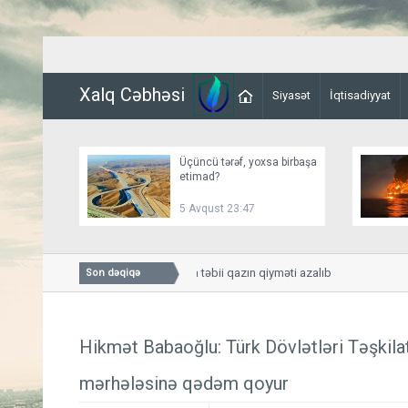
Xalq Cəbhəsi
Siyasət
İqtisadiyyat
Üçüncü tərəf, yoxsa birbaşa
etimad?
5 Avqust 23:47
Nyu-York birjasında təbii qazın qiyməti azalıb
Son dəqiqə
Hikmət Babaoğlu: Türk Dövlətləri Təşkila
mərhələsinə qədəm qoyur