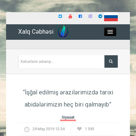
Xalq Cəbhəsi
Close
Siyasət
“İşğal edilmiş ərazilərimizdə tarixi
İqtisadiyyat
abidələrimizin heç biri qalmayıb”
Dünya
Siyasət
Hadisə
29 May 2019 12:34
1 393