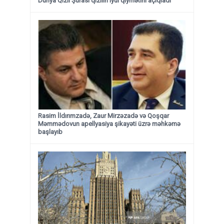
Dünya Qızıl Şurası qızılın iyul qiymətini açıqladı
Rasim İldırımzadə, Zaur Mirzəzadə və Qoşqar
Məmmədovun apellyasiya şikayəti üzrə məhkəmə
başlayıb