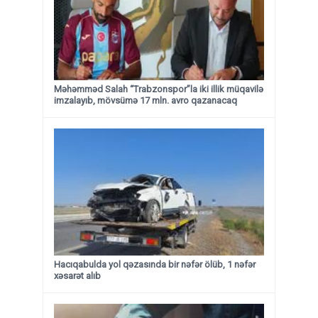
Məhəmməd Salah “Trabzonspor”la iki illik müqavilə
imzalayıb, mövsümə 17 mln. avro qazanacaq
Hacıqabulda yol qəzasında bir nəfər ölüb, 1 nəfər
xəsarət alıb