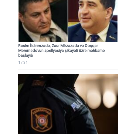
Rasim İldırımzadə, Zaur Mirzəzadə və Qoşqar
Məmmədovun apellyasiya şikayəti üzrə məhkəmə
başlayıb
17:31