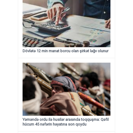
Dövlətə 12 min manat borcu olan şirkət ləğv olunur
Yəməndə ordu ilə husilər arasında toqquşma: Qəfil
hücum 45 nəfərin həyatına son qoydu