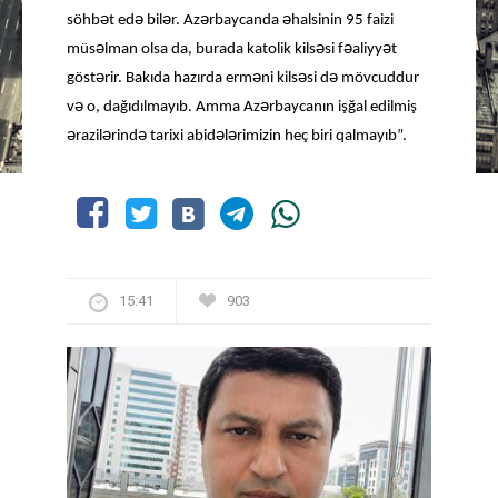
ə
ə
ə
ə
ə
söhb
t ed
bil
r. Az
rbaycanda
halsinin 95 faizi
ə
ə
ə
ə
müs
lman olsa da, burada katolik kils
si f
aliyy
t
ə
ə
ə
ə
göst
rir. Bakıda hazırda erm
ni kils
si d
mövcuddur
ə
ə
v
o, dağıdılmayıb. Amma Az
rbaycanın işğal edilmiş
ə
ə
ə
ə
ə
razil
rind
tarixi abid
l
rimizin heç biri qalmayıb”.
15:41
903