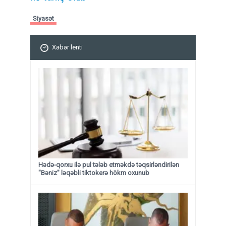
Siyasət
Xəbər lenti
Hədə-qorxu ilə pul tələb etməkdə təqsirləndirilən
"Bəniz" ləqəbli tiktokerə hökm oxunub