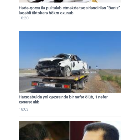
Hədə-qorxu ilə pul tələb etməkdə təqsirləndirilən "Bəniz"
ləqəbli tiktokerə hökm oxunub
18:20
Hacıqabulda yol qəzasında bir nəfər ölüb, 1 nəfər
xəsarət alıb
18:03