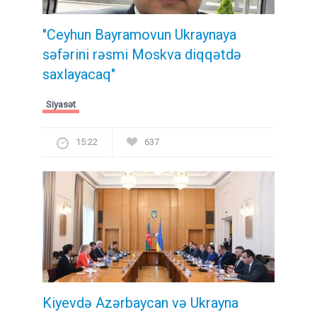
"Ceyhun Bayramovun Ukraynaya
səfərini rəsmi Moskva diqqətdə
saxlayacaq"
Siyasət
15:22
637
Kiyevdə Azərbaycan və Ukrayna