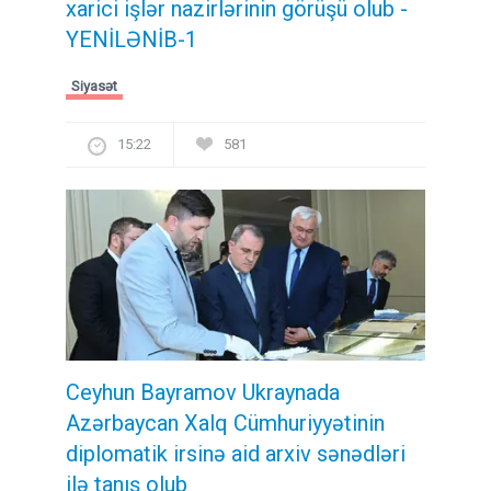
xarici işlər nazirlərinin görüşü olub -
YENİLƏNİB-1
Siyasət
15:22
581
Ceyhun Bayramov Ukraynada
Azərbaycan Xalq Cümhuriyyətinin
diplomatik irsinə aid arxiv sənədləri
ilə tanış olub