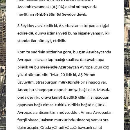
ə
ə
Assambleyasındakı (AŞ PA) daimi nümay
nd
ə
ə
ə
ə
ə
hey
tinin r
hb
ri S
m
d Seyidov deyib.
ə
ə
ə
S.Seyidov
lav
edib ki, Az
rbaycanın torpaqları işğal
ə
ə
ə
ə
edils
d
, dünya ictimaiyy
ti buna bigan
yanaşır, ikili
standartlar nümayiş etdirilir.
ə
ə
ə
ə
ə
ə
Komit
s
drinin sözl
rin
gör
, bu gün Az
rbaycanda
Avropanın cavab tapmadığı suallara da cavab tapa
ə
ə
ə
ə
ə
ə
ə
bil
rik v
bu m
s
l
d
Az
rbaycan Avropa üçün çox
ə
ə
ə
göz
l nümun
dir: “M
n 20 ildir ki, AŞ PA-nın
ə
ə
ə
ə
üzvüy
m. Strasburqun m
rk
zind
bir sinaqoq var.
ə
ə
ə
ə
ə
Ancaq bu sinaqoqun qapısı h
miş
bağlı olur. M
s
l
ə
ə
ə
ə
onda deyil ki, oraya kims
ibad
t
g
lmir. Sinaqoqun
ə
ə
ə
qapısının bağlı olması t
hlük
sizlikl
bağlıdır. Çünki
Avropada antisemitizm mövcuddur. Amma Avropadan
ə
ə
ə
ə
ə
f
rqli olaraq, Bakının m
rk
zind
sinaqoq var v
ora
ə
ə
ə
daim açıqdır. Orada y
hudi v
az
rbaycanlı rahat