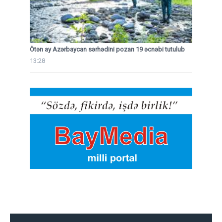
Ötən ay Azərbaycan sərhədini pozan 19 əcnəbi tutulub
13:28