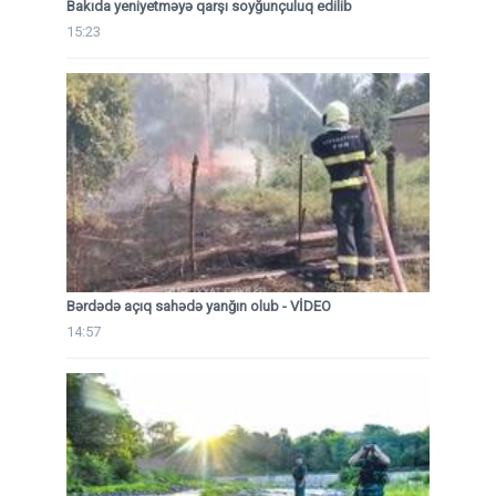
Bakıda yeniyetməyə qarşı soyğunçuluq edilib
15:23
Bərdədə açıq sahədə yanğın olub - VİDEO
14:57