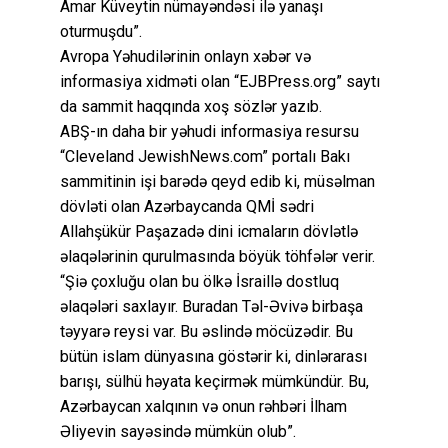
Amar Küveytin nümayəndəsi ilə yanaşı
oturmuşdu”.
Avropa Yəhudilərinin onlayn xəbər və
informasiya xidməti olan “EJBPress.org” saytı
da sammit haqqında xoş sözlər yazıb.
ABŞ-ın daha bir yəhudi informasiya resursu
“Cleveland JewishNews.com” portalı Bakı
sammitinin işi barədə qeyd edib ki, müsəlman
dövləti olan Azərbaycanda QMİ sədri
Allahşükür Paşazadə dini icmaların dövlətlə
əlaqələrinin qurulmasında böyük töhfələr verir.
“Şiə çoxluğu olan bu ölkə İsraillə dostluq
əlaqələri saxlayır. Buradan Təl-Əvivə birbaşa
təyyarə reysi var. Bu əslində möcüzədir. Bu
bütün islam dünyasına göstərir ki, dinlərarası
barışı, sülhü həyata keçirmək mümkündür. Bu,
Azərbaycan xalqının və onun rəhbəri İlham
Əliyevin sayəsində mümkün olub”.