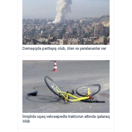
Dəməşqdə partlayış olub, ölən və yaralananlar var
İmişlidə uşaq velosepedlə traktorun altında qalaraq
ölüb