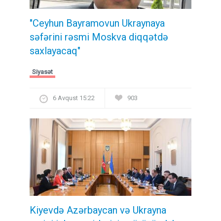
"Ceyhun Bayramovun Ukraynaya
səfərini rəsmi Moskva diqqətdə
saxlayacaq"
Siyasət
6 Avqust 15:22
903
Kiyevdə Azərbaycan və Ukrayna