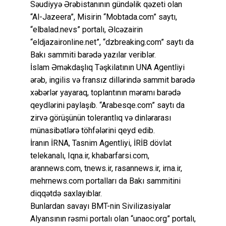
Səudiyyə Ərəbistanının gündəlik qəzeti olan
“Al-Jazeera”, Misirin “Mobtada.com” saytı,
“elbalad.nevs” portalı, Əlcəzairin
“eldjazaironline.net”, “dzbreaking.com” saytı da
Bakı sammiti barədə yazılar veriblər.
İslam Əməkdaşlıq Təşkilatının UNA Agentliyi
ərəb, ingilis və fransız dillərində sammit barədə
xəbərlər yayaraq, toplantının məramı barədə
qeydlərini paylaşıb. “Arabesqe.com” saytı da
zirvə görüşünün tolerantlıq və dinlərarası
münasibətlərə töhfələrini qeyd edib.
İranın İRNA, Tasnim Agentliyi, İRİB dövlət
telekanalı, Iqna.ir, khabarfarsi.com,
arannews.com, tnews.ir, rasannews.ir, irna.ir,
mehrnews.com portalları da Bakı sammitini
diqqətdə saxlayıblar.
Bunlardan savayı BMT-nin Sivilizasiyalar
Alyansının rəsmi portalı olan “unaoc.org” portalı,