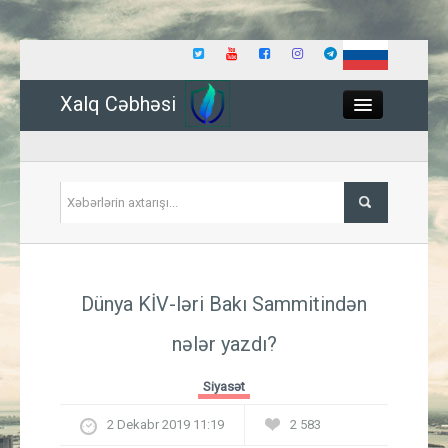
Xalq Cəbhəsi
Close
Siyasət
Dünya KİV-ləri Bakı Sammitindən
İqtisadiyyat
nələr yazdı?
Dünya
Siyasət
Hadisə
2 Dekabr 2019 11:19
2 583