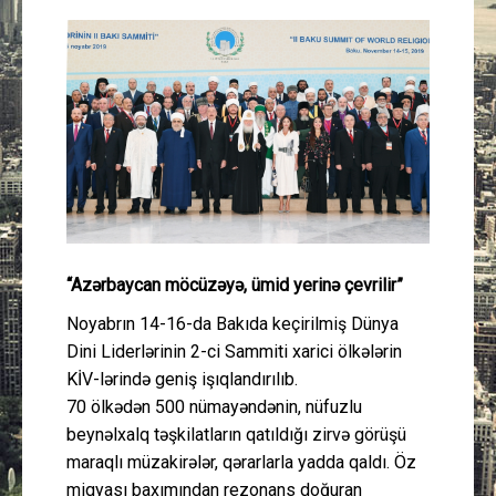
Güney Azərbaycan
Mədəniyyət
Müsahibə
İdman
Layihə
“Azərbaycan möcüzəyə, ümid yerinə çevrilir”
Gündəm
Noyabrın 14-16-da Bakıda keçirilmiş Dünya
Dini Liderlərinin 2-ci Sammiti xarici ölkələrin
Cəmiyyət
KİV-lərində geniş işıqlandırılıb.
70 ölkədən 500 nümayəndənin, nüfuzlu
Peşə etikası
beynəlxalq təşkilatların qatıldığı zirvə görüşü
maraqlı müzakirələr, qərarlarla yadda qaldı. Öz
Əlaqə
miqyası baxımından rezonans doğuran