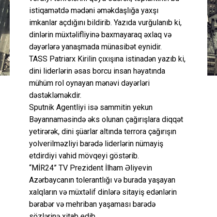
istiqamətdə mədəni əməkdaşlığa yaxşı
imkanlar açdığını bildirib. Yazıda vurğulanıb ki,
dinlərin müxtəlifliyinə baxmayaraq əxlaq və
dəyərlərə yanaşmada münasibət eynidir.
TASS Patriarx Kirilin çıxışına istinadən yazıb ki,
dini liderlərin əsas borcu insan həyatında
mühüm rol oynayan mənəvi dəyərləri
dəstəkləməkdir.
Sputnik Agentliyi isə sammitin yekun
Bəyannaməsində əks olunan çağırışlara diqqət
yetirərək, dini şüarlar altında terrora çağırışın
yolverilməzliyi barədə liderlərin nümayiş
etdirdiyi vahid mövqeyi göstərib.
“MİR24” TV Prezident İlham Əliyevin
Azərbaycanın tolerantlığı və burada yaşayan
xalqların və müxtəlif dinlərə sitayiş edənlərin
bərabər və mehriban yaşaması barədə
sözlərinə xitab edib.