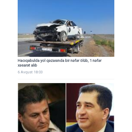
Hacıqabulda yol qəzasında bir nəfər ölüb, 1 nəfər
xəsarət alıb
6 Avqust 18:03