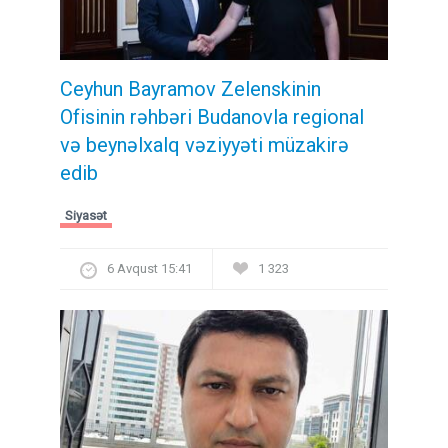
Ceyhun Bayramov Zelenskinin
Ofisinin rəhbəri Budanovla regional
və beynəlxalq vəziyyəti müzakirə
edib
Siyasət
6 Avqust 15:41
1 323