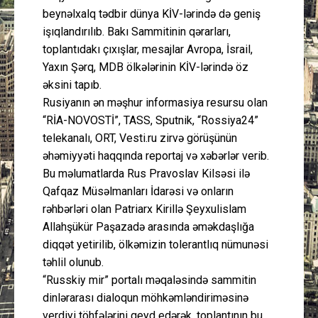
beynəlxalq tədbir dünya KİV-lərində də geniş
işıqlandırılıb. Bakı Sammitinin qərarları,
toplantıdakı çıxışlar, mesajlar Avropa, İsrail,
Yaxın Şərq, MDB ölkələrinin KİV-lərində öz
əksini tapıb.
Rusiyanın ən məşhur informasiya resursu olan
“RİA-NOVOSTİ”, TASS, Sputnik, “Rossiya24”
telekanalı, ORT, Vesti.ru zirvə görüşünün
əhəmiyyəti haqqında reportaj və xəbərlər verib.
Bu məlumatlarda Rus Pravoslav Kilsəsi ilə
Qafqaz Müsəlmanları İdarəsi və onların
rəhbərləri olan Patriarx Kirillə Şeyxulislam
Allahşükür Paşazadə arasında əməkdaşlığa
diqqət yetirilib, ölkəmizin tolerantlıq nümunəsi
təhlil olunub.
“Russkiy mir” portalı məqaləsində sammitin
dinlərarası dialoqun möhkəmləndiriməsinə
verdiyi töhfələrini qeyd edərək, toplantının bu