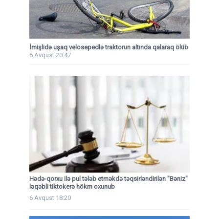
İmişlidə uşaq velosepedlə traktorun altında qalaraq ölüb
6 Avqust 20:47
Hədə-qorxu ilə pul tələb etməkdə təqsirləndirilən "Bəniz"
ləqəbli tiktokerə hökm oxunub
6 Avqust 18:20