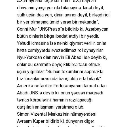
Azərbaycana təşəkkür edib: “Azərbaycan
dünyanın yaxşı yer ola biləcəyinə, lənət deyil,
sülh üçün dua yeri, dinin ayırıcı deyil, birləşdirici
bir yer olmasına ümid verən bir məkandır”.
Conni Mur “JNSPress”ə bildirib ki, Azərbaycan
bütün dinlərin birgə ibadət etdiyi bir yerdir.
Yəhudi icmasına isə nəinki qiymət verilir, onlar
hətta cəmiyyətdə əvəzedilməz rol oynayırlar.
Nyu-Yorkdan olan ravvin Eli Abadi isə deyib ki,
onlar bu sammitə dəyişikliklərə təsir etmək
üçün yığılıblar: “Sülhün toxumlarını səpməklə
biz insanlar arasında barış əldə edə bilərik”.
Amerika sefardlar Federasiyasını təmsil edən
Abadi JNS-ə deyib ki, onun şəxsən məqsədi
təmas körpülərini, hamının razılaşacağı
qarşılıqlı anlaşmanı yaratmaq olub.
Simon Vizental Mərkəzinin nümayəndəsi
Avraam Kuper bildirib ki, dünyanın digər