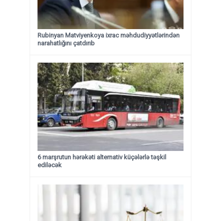
Rubinyan Matviyenkoya ixrac məhdudiyyətlərindən
narahatlığını çatdırıb
6 marşrutun hərəkəti alternativ küçələrlə təşkil
ediləcək