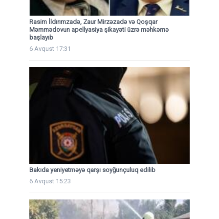
Rasim İldırımzadə, Zaur Mirzəzadə və Qoşqar
Məmmədovun apellyasiya şikayəti üzrə məhkəmə
başlayıb
6 Avqust 17:31
Bakıda yeniyetməyə qarşı soyğunçuluq edilib
6 Avqust 15:23