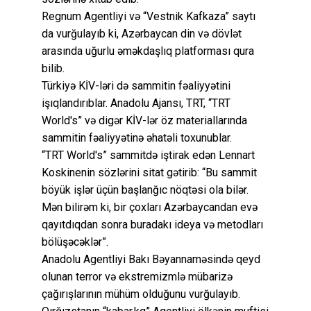
Regnum Agentliyi və “Vestnik Kafkaza” saytı
da vurğulayıb ki, Azərbaycan din və dövlət
arasında uğurlu əməkdaşlıq platforması qura
bilib.
Türkiyə KİV-ləri də sammitin fəaliyyətini
işıqlandırıblar. Anadolu Ajansı, TRT, “TRT
World's” və digər KİV-lər öz materiallarında
sammitin fəaliyyətinə əhatəli toxunublar.
“TRT World's” sammitdə iştirak edən Lennart
Koskinenin sözlərini sitat gətirib: “Bu sammit
böyük işlər üçün başlanğıc nöqtəsi ola bilər.
Mən bilirəm ki, bir çoxları Azərbaycandan evə
qayıtdıqdan sonra buradakı ideya və metodları
bölüşəcəklər”.
Anadolu Agentliyi Bakı Bəyannaməsində qeyd
olunan terror və ekstremizmlə mübarizə
çağırışlarının mühüm olduğunu vurğulayıb.