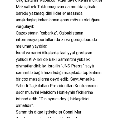
Qırğızstanın “kabar.kg” Agentliyi ölkənin muftisi
Maksatbek Toktomuşovun sammitdə iştirakı
barədə yazaraq, dini liderlər arasında
əməkdaşlıq imkanlarının əsas mövzu olduğunu
vurğulayıb.
Qazaxstanın “xabar.kz”, Özbəkistanın
informasiya portalları da zirvə görüşü barədə
məlumat yayıblar.
İsrail və xarici ölkələrdə fəaliyyət göstərən
yəhudi KİV-ləri də Bakı Sammitini yüksək
qiymətləndiriblər. İsrailin “JNS Press” saytı
sammitlə bağlı hazırladığı məqalədə toplantının
bir çox mesajlarını qeyd edib. Sayt Amerika
Yəhudi Təşkilatları Prezidentləri Konfransının
sədr müavini Malklom Honleynin fikirlərinə
istinad edib: “Din ayırıcı deyil, birləşdirici
olmalıdır”.
Sammitin digər iştirakçısı Conni Mur