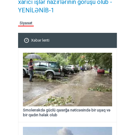
xarici işlər nazirlərinin görüşü olub -
YENİLƏNİB-1
Siyasət
Xəbər lenti
Smolenskdə güclü qasırğa nəticəsində bir uşaq və
bir qadın həlak olub