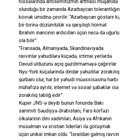
hissələrində antisemitizmin artması müşahidə
olunduğu bir zamanda Azərbaycan tolerantlığın
kövrək ümidinə çevrilir: “Azərbaycan göstərir ki,
bir-birinə dözümlülük və qarşılıqlı hörmət
İbrahim inancının ardıcılları üçün necə də uğurlu
ola bilir”.
“Fransada, Almaniyada, Skandinaviyada
ravvinlər yəhudilərə küçədə, ictimai yerlərdə
Davud ulduzunu açıq gəzdirməməyə çağırırlar.
Nyu-York küçələrində dindar yəhudilər zorakılıq
qurbanı olur, hər bir yəhudi müəssisəsinə hərbi
mühafizə ayrılır, internet və sosial şəbəklər isə
zorakılıq təbliğ edir”.
Kuper JNS-ə deyib bunun fonunda Bakı
sammiti Səudiyyə Ərəbistanı, Fars körfəzi
ölkələrinin dini xadimləri, Asiya və Afrikanın
müsəlman və xristian liderləri ilə görüşmək
üçün unikal imkan oldu. “İsraildən gəlmiş ravvin