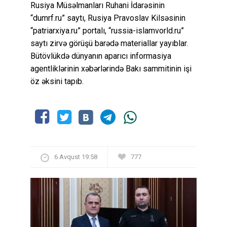
Rusiya Müsəlmanları Ruhani İdarəsinin
“dumrf.ru” saytı, Rusiya Pravoslav Kilsəsinin
“patriarxiya.ru” portalı, “russia-islamvorld.ru”
saytı zirvə görüşü barədə materiallar yayıblar.
Bütövlükdə dünyanın aparıcı informasiya
agentliklərinin xəbərlərində Bakı sammitinin işi
öz əksini tapıb.
6 Avqust 19:58
777