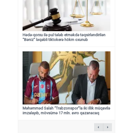
Hədə-qorxu ilə pul tələb etməkdə təqsirləndirilən
"Bəniz" ləqəbli tiktokerə hökm oxunub
Məhəmməd Salah “Trabzonspor”la iki illik müqavilə
imzalayıb, mövsümə 17 mln. avro qazanacaq