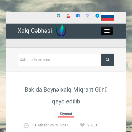
Xalq Cəbhəsi
Close
Siyasət
Bakıda Beynəlxalq Miqrant Günü
İqtisadiyyat
qeyd edilib
Dünya
Siyasət
Hadisə
18 Dekabr 2019 15:37
2 730