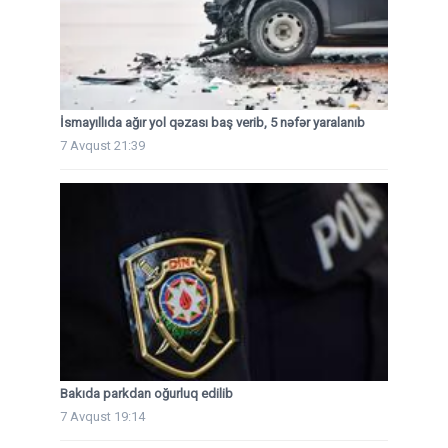
İsmayıllıda ağır yol qəzası baş verib, 5 nəfər yaralanıb
7 Avqust 21:39
Bakıda parkdan oğurluq edilib
7 Avqust 19:14