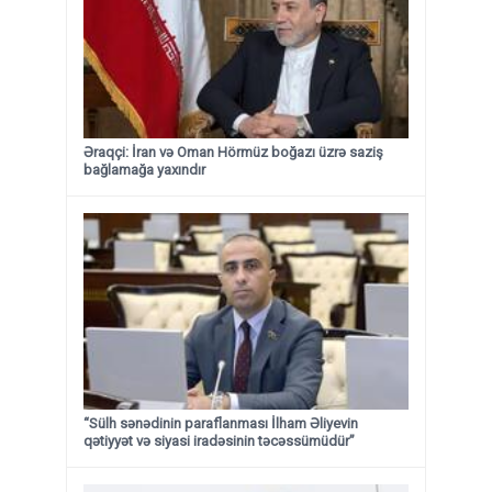
Əraqçi: İran və Oman Hörmüz boğazı üzrə saziş
bağlamağa yaxındır
“Sülh sənədinin paraflanması İlham Əliyevin
qətiyyət və siyasi iradəsinin təcəssümüdür”