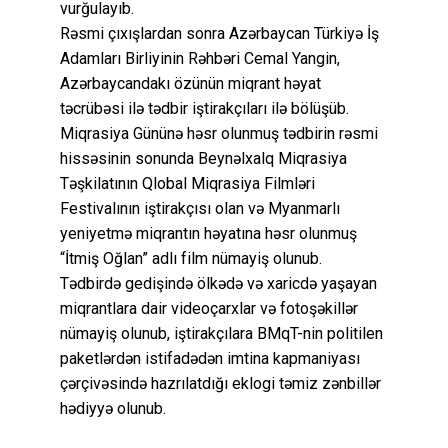
vurğulayıb.
Rəsmi çıxışlardan sonra Azərbaycan Türkiyə İş
Adamları Birliyinin Rəhbəri Cemal Yangin,
Azərbaycandakı özünün miqrant həyat
təcrübəsi ilə tədbir iştirakçıları ilə bölüşüb.
Miqrasiya Gününə həsr olunmuş tədbirin rəsmi
hissəsinin sonunda Beynəlxalq Miqrasiya
Təşkilatının Qlobal Miqrasiya Filmləri
Festivalının iştirakçısı olan və Myanmarlı
yeniyetmə miqrantın həyatına həsr olunmuş
“İtmiş Oğlan” adlı film nümayiş olunub.
Tədbirdə gedişində ölkədə və xaricdə yaşayan
miqrantlara dair videoçarxlar və fotoşəkillər
nümayiş olunub, iştirakçılara BMqT-nin politilen
paketlərdən istifadədən imtina kapmaniyası
çərçivəsində hazrılatdığı eklogi təmiz zənbillər
hədiyyə olunub.