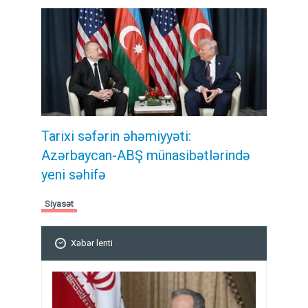
Tarixi səfərin əhəmiyyəti:
Azərbaycan-ABŞ münasibətlərində
yeni səhifə
Siyasət
Xəbər lenti