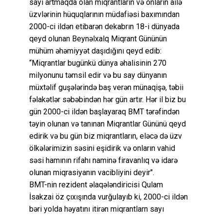
sayı artmaqda olan miqrantların və onların ailə
üzvlərinin hüquqlarının müdafiəsi baxımından
2000-ci ildən etibarən dekabrın 18-i dünyada
qeyd olunan Beynəlxalq Miqrant Gününün
mühüm əhəmiyyət daşıdığını qeyd edib:
“Miqrantlar bugünkü dünya əhalisinin 270
milyonunu təmsil edir və bu say dünyanın
müxtəlif guşələrində baş verən münaqişə, təbii
fəlakətlər səbəbindən hər gün artır. Hər il biz bu
gün 2000-ci ildən başlayaraq BMT tərəfindən
təyin olunan və tanınan Miqrantlar Gününü qeyd
edirik və bu gün biz miqrantların, eləcə də üzv
ölkələrimizin səsini eşidirik və onların vahid
səsi hamının rifahı naminə firavanlıq və idarə
olunan miqrasiyanın vacibliyini deyir".
BMT-nin rezident əlaqələndiricisi Qulam
İsakzai öz çıxışında vurğulayıb ki, 2000-ci ildən
bəri yolda həyatını itirən miqrantlarn sayı