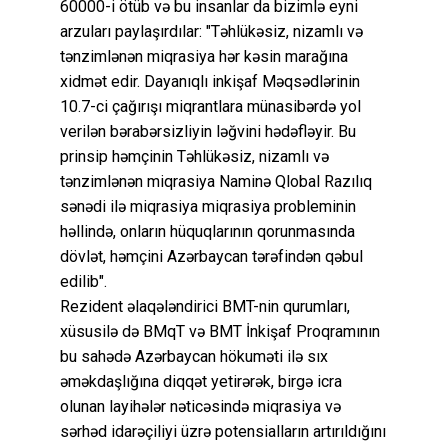
60000-i ötüb və bu insanlar da bizimlə eyni
arzuları paylaşırdılar: "Təhlükəsiz, nizamlı və
tənzimlənən miqrasiya hər kəsin marağına
xidmət edir. Dayanıqlı inkişaf Məqsədlərinin
10.7-ci çağırışı miqrantlara münasibərdə yol
verilən bərabərsizliyin ləğvini hədəfləyir. Bu
prinsip həmçinin Təhlükəsiz, nizamlı və
tənzimlənən miqrasiya Naminə Qlobal Razılıq
sənədi ilə miqrasiya miqrasiya probleminin
həllində, onların hüquqlarının qorunmasında
dövlət, həmçini Azərbaycan tərəfindən qəbul
edilib".
Rezident əlaqələndirici BMT-nin qurumları,
xüsusilə də BMqT və BMT İnkişaf Proqramının
bu sahədə Azərbaycan hökuməti ilə sıx
əməkdaşlığına diqqət yetirərək, birgə icra
olunan layihələr nəticəsində miqrasiya və
sərhəd idarəçiliyi üzrə potensialların artırıldığını