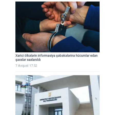
Xarici ölkələrin informasiya şəbəkələrinə hücumlar edən
şəxslər saxlanıldı
7 Avqust 17:52