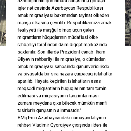
azadlıqlarının qorunması sahəsində görülən
işlər nəticəsində Azərbaycan Respublikası
əmək miqrasiyası baxımından təyinat ölkədən
mənşə ölkəsinə çevrilib. Respublikamıza əmək
fəaliyyəti ilə məşğul olmaq üçün gələn
miqrantların hüquqlarının müdafiəsi ölkə
rəhbərliyi tərəfindən daim diqqət mərkəzində
saxlanılır. Son illərdə Prezident cənab İlham
Əliyevin rəhbərliyi ilə miqrasiya, o cümlədən
əmək miqrasiyası sahəsində qanunvericilikdə
və siyasətdə bir sıra nəzərə çarpacaq islahatlar
aparılıb. Həyata keçirilən islahatların əsas
məqsədi miqrantların hüquqlarının tam təmin
edilməsi və miqrasiyanın tənzimlənməsi
zamanı meydana çıxa biləcək mümkün mənfi
təsirlərin qarşısının alınmasıdır.”
BMqT-nin Azərbaycandakı nümayəndəliyinin
rəhbəri Vladimir Qyorqiyev çıxışında ildən-ilə