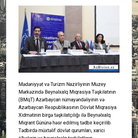
Güney Azərbaycan
Mədəniyyət
Müsahibə
İdman
Layihə
Mədəniyyət və Turizm Nazirliyinin Muzey
Gündəm
Mərkəzində Beynəlxalq Miqrasiya Təşkilatının
(BMqT) Azərbaycan nümayəndəliyinin və
Cəmiyyət
Azərbaycan Respublikasının Dövlət Miqrasiya
Xidmətinin birgə təşkilatçılığı ilə Beynəlxalq
Peşə etikası
Miqrant Gününə həsr edilmiş tədbir keçirilib.
Tədbirdə müxtəlif dövlət qurumları, xarici
Əlaqə