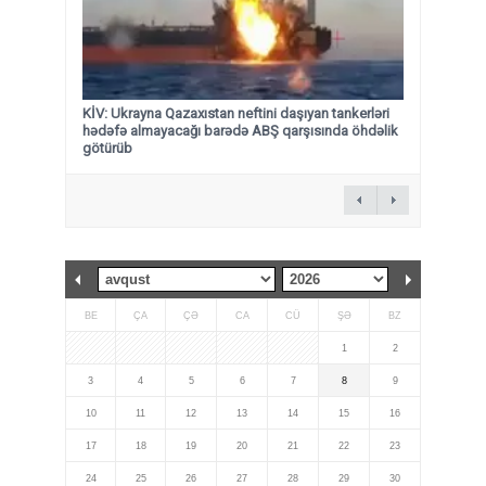
KİV: Ukrayna Qazaxıstan neftini daşıyan tankerləri
hədəfə almayacağı barədə ABŞ qarşısında öhdəlik
götürüb
BE
ÇA
ÇƏ
CA
CÜ
ŞƏ
BZ
1
2
3
4
5
6
7
8
9
10
11
12
13
14
15
16
17
18
19
20
21
22
23
24
25
26
27
28
29
30