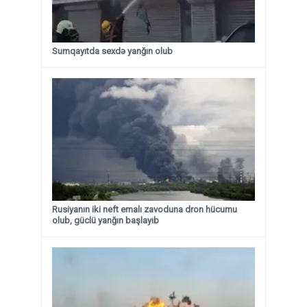
Sumqayıtda sexdə yanğın olub
Rusiyanın iki neft emalı zavoduna dron hücumu
olub, güclü yanğın başlayıb