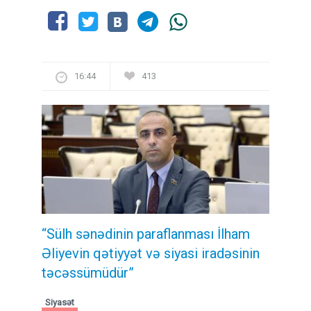
16:44
413
“Sülh sənədinin paraflanması İlham
Əliyevin qətiyyət və siyasi iradəsinin
təcəssümüdür”
Siyasət