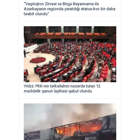
“Vaşinqton Zirvəsi və Birgə Bəyannamə ilə
Azərbayanın regionda yaratdığı status-kvo bir daha
təsbit olundu”
Yıldız: PKK-nın tərksilahını nəzərdə tutan 12
maddəlik qanun layihəsi qəbul olundu ​​​​​​​