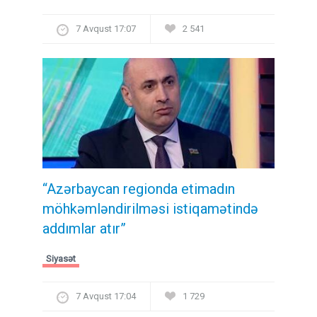
7 Avqust 17:07
2 541
“Azərbaycan regionda etimadın
möhkəmləndirilməsi istiqamətində
addımlar atır”
Siyasət
7 Avqust 17:04
1 729