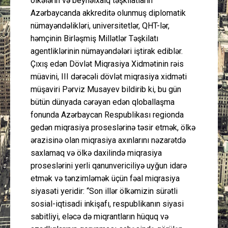
ölkələrin və beynəlxalq təşkilatların
Azərbaycanda akkreditə olunmuş diplomatik
nümayəndəlikləri, universitetlər, QHT-lər,
həmçinin Birləşmiş Millətlər Təşkilatı
agentliklərinin nümayəndələri iştirak ediblər.
Çıxış edən Dövlət Miqrasiya Xidmətinin rəis
müavini, III dərəcəli dövlət miqrasiya xidməti
müşaviri Pərviz Musayev bildirib ki, bu gün
bütün dünyada cərəyan edən qloballaşma
fonunda Azərbaycan Respublikası regionda
gedən miqrasiya proseslərinə təsir etmək, ölkə
ərazisinə olan miqrasiya axınlarını nəzarətdə
saxlamaq və ölkə daxilində miqrasiya
proseslərini yerli qanunvericiliyə uyğun idarə
etmək və tənzimləmək üçün fəal miqrasiya
siyasəti yeridir: “Son illər ölkəmizin sürətli
sosial-iqtisadi inkişafı, respublikanın siyasi
sabitliyi, eləcə də miqrantların hüquq və