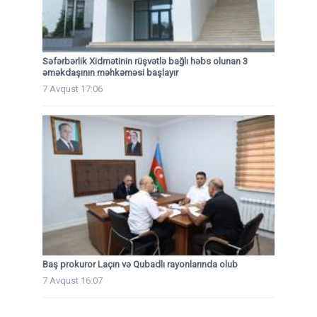
Səfərbərlik Xidmətinin rüşvətlə bağlı həbs olunan 3
əməkdaşının məhkəməsi başlayır
7 Avqust 17:06
Baş prokuror Laçın və Qubadlı rayonlarında olub
7 Avqust 16:07