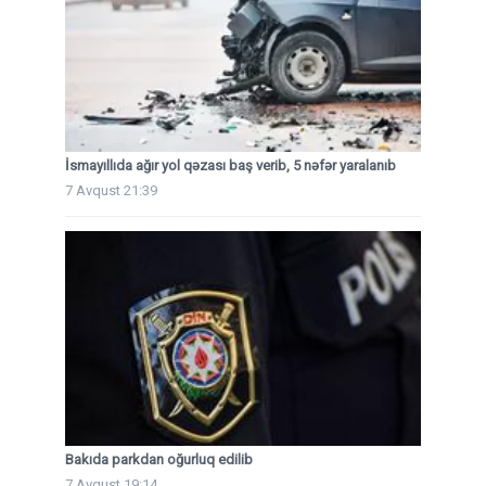
İsmayıllıda ağır yol qəzası baş verib, 5 nəfər yaralanıb
7 Avqust 21:39
Bakıda parkdan oğurluq edilib
7 Avqust 19:14