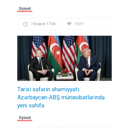
Siyasət
7 Avqust 17:04
1 617
Tarixi səfərin əhəmiyyəti:
Azərbaycan-ABŞ münasibətlərində
yeni səhifə
Siyasət