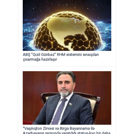
ABŞ "Qızıl Günbəz" RHM sistemini sınaqdan
çıxarmağa hazırlaşır
“Vaşinqton Zirvəsi və Birgə Bəyannamə ilə
Azərbayanın regionda yaratdığı status-kvo bir daha