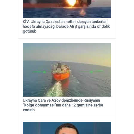
KİV: Ukrayna Qazaxıstan neftini daşıyan tankerləri
hədəfə almayacağı barədə ABŞ qarşısında öhdəlik
götürüb
Ukrayna Qara və Azov dənizlərində Rusiyanın
“kölgə donanması”nın daha 12 gəmisinə zərbə
endirib