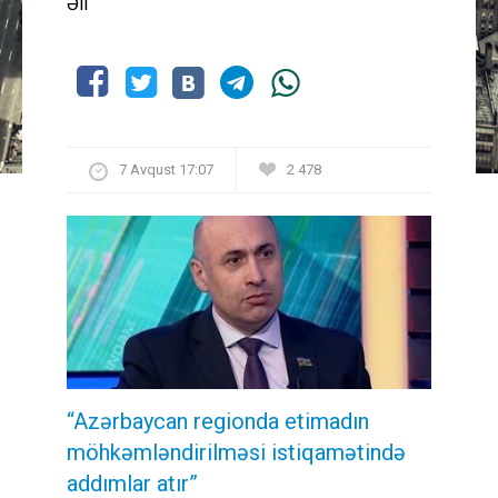
Əli
7 Avqust 17:07
2 478
“Azərbaycan regionda etimadın
möhkəmləndirilməsi istiqamətində
addımlar atır”