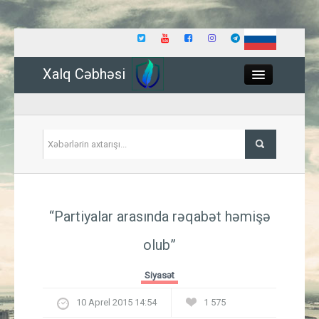
Xalq Cəbhəsi
Close
Siyasət
“Partiyalar arasında rəqabət həmişə
İqtisadiyyat
olub”
Dünya
Siyasət
Hadisə
10 Aprel 2015 14:54
1 575