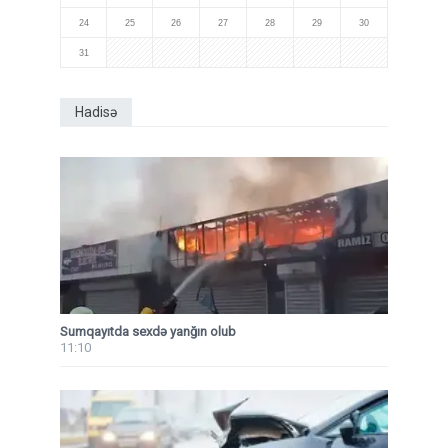
24
25
26
27
28
29
30
31
Hadisə
Sumqayıtda sexdə yanğın olub
11:10