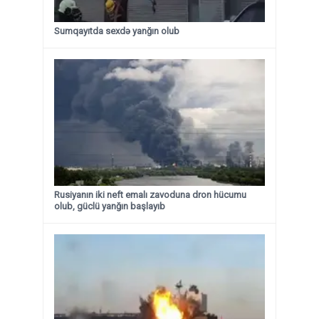
Sumqayıtda sexdə yanğın olub
Rusiyanın iki neft emalı zavoduna dron hücumu
olub, güclü yanğın başlayıb