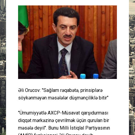
Güney Azərbaycan
Mədəniyyət
Müsahibə
İdman
Layihə
Gündəm
Əli Orucov: "Sağlam rəqabətə, prinsiplərə
söykənməyən məsələlər düşmənçiliklə bitir"
Cəmiyyət
"Ümumiyyətlə AXCP-Müsavat qarşıdurması
Peşə etikası
diqqət mərkəzinə çevrilmək üçün qurulan bir
məsələ deyil". Bunu Milli İstiqlal Partiyasının
Əlaqə