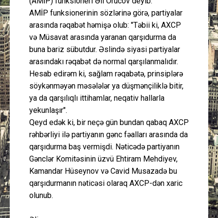
(AMİP) funksioneri Əli Orucov deyib.
AMİP funksionerinin sözlərinə görə, partiyalar
arasında rəqabət həmişə olub: "Təbii ki, AXCP
və Müsavat arasında yaranan qarşıdurma da
buna bariz sübutdur. Əslində siyasi partiyalar
arasındakı rəqabət də normal qarşılanmalıdır.
Hesab edirəm ki, sağlam rəqabətə, prinsiplərə
söykənməyən məsələlər ya düşmənçiliklə bitir,
ya da qarşılıqlı ittihamlar, neqativ hallarla
yekunlaşır".
Qeyd edək ki, bir neçə gün bundan qabaq AXCP
rəhbərliyi ilə partiyanın gənc fəalları arasında da
qarşıdurma baş vermişdi. Nəticədə partiyanın
Gənclər Komitəsinin üzvü Ehtiram Mehdiyev,
Kamandar Hüseynov və Cavid Musazadə bu
qarşıdurmanın nəticəsi olaraq AXCP-dən xaric
olunub.