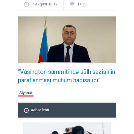
7 Avqust 16:17
1 036
“Vaşinqton sammitində sülh sazişinin
paraflanması mühüm hadisə idi”
Siyasət
Xəbər lenti