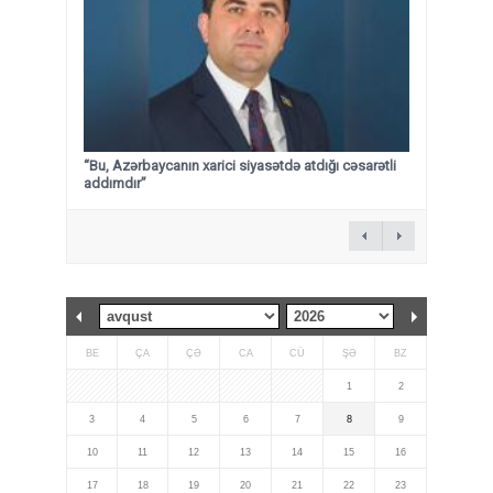
“Bu, Azərbaycanın xarici siyasətdə atdığı cəsarətli
addımdır”
BE
ÇA
ÇƏ
CA
CÜ
ŞƏ
BZ
1
2
3
4
5
6
7
8
9
10
11
12
13
14
15
16
17
18
19
20
21
22
23