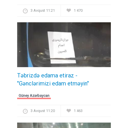
3 Avqust 11:21
1 470
Təbrizdə edama etiraz -
"Gənclərimizi edam etməyin"
Güney Azərbaycan
3 Avqust 11:20
1 463