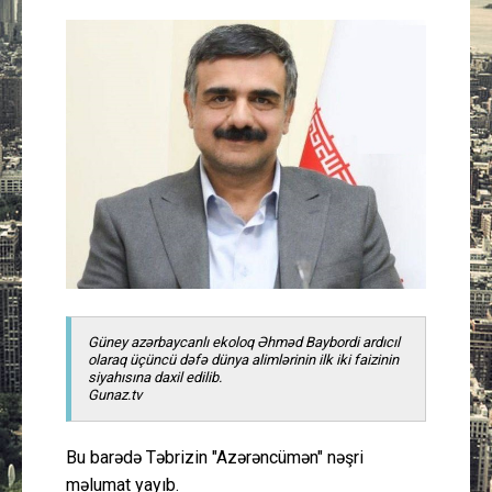
Güney Azərbaycan
Mədəniyyət
Müsahibə
İdman
Layihə
Gündəm
Güney azərbaycanlı ekoloq Əhməd Baybordi ardıcıl
olaraq üçüncü dəfə dünya alimlərinin ilk iki faizinin
Cəmiyyət
siyahısına daxil edilib.
Gunaz.tv
Peşə etikası
Bu barədə Təbrizin "Azərəncümən" nəşri
Əlaqə
məlumat yayıb.