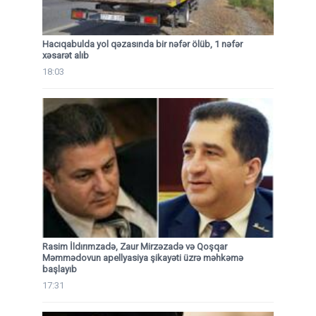
Hacıqabulda yol qəzasında bir nəfər ölüb, 1 nəfər
xəsarət alıb
18:03
Rasim İldırımzadə, Zaur Mirzəzadə və Qoşqar
Məmmədovun apellyasiya şikayəti üzrə məhkəmə
başlayıb
17:31