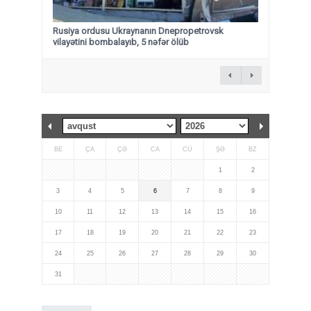
Rusiya ordusu Ukraynanın Dnepropetrovsk
vilayətini bombalayıb, 5 nəfər ölüb
BE
ÇA
ÇƏ
CA
CÜ
ŞƏ
BZ
1
2
3
4
5
6
7
8
9
10
11
12
13
14
15
16
17
18
19
20
21
22
23
24
25
26
27
28
29
30
31