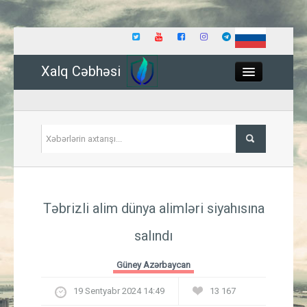
Xalq Cəbhəsi
Close
Siyasət
Təbrizli alim dünya alimləri siyahısına
İqtisadiyyat
salındı
Dünya
Güney Azərbaycan
Hadisə
19 Sentyabr 2024 14:49
13 167