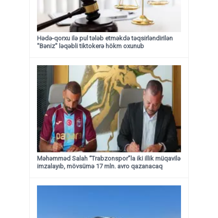
Hədə-qorxu ilə pul tələb etməkdə təqsirləndirilən
"Bəniz" ləqəbli tiktokerə hökm oxunub
Məhəmməd Salah “Trabzonspor”la iki illik müqavilə
imzalayıb, mövsümə 17 mln. avro qazanacaq