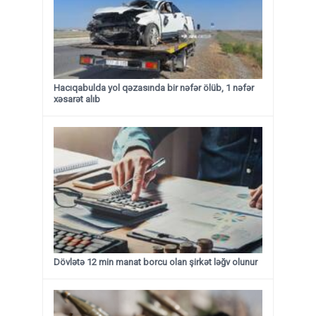
Hacıqabulda yol qəzasında bir nəfər ölüb, 1 nəfər
xəsarət alıb
Dövlətə 12 min manat borcu olan şirkət ləğv olunur