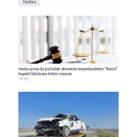
Hadisə
Hədə-qorxu ilə pul tələb etməkdə təqsirləndirilən "Bəniz"
ləqəbli tiktokerə hökm oxunub
18:20