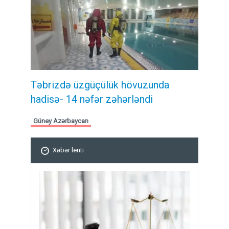
Təbrizdə üzgüçülük hövuzunda
hadisə- 14 nəfər zəhərləndi
Güney Azərbaycan
Xəbər lenti