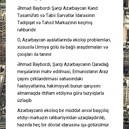
Əhməd Baybordi Şərqi Azərbaycan Kənd
Təsərrüfatı və Təbii Sərvətlər İdarəsinin
Tədqiqat və Təhsil Mərkəzinin keçmiş
rəhbəridir.
O, Azərbaycan əyalətlərində ekoloji problemləri,
xüsusilə Urmiya gölü ilə bağlı araşdırmaları və
çıxışları ilə tanınır.
Əhməd Baybordi, Şərqi Azərbaycanın Qaradağ
meşələrinin məhv edilməsi, Ermənistanın Araz
çayını çirkləndirməsi sahəsindəki
fəaliyyətlərinə, hakimiyyəti bunun qarşısını
almamaqda ittiham etdiyinə görə təzyiqlərlə
üzləşib.
Azərbaycanlı ekoloq bir müddət əvvəl başçılıq
etdiyi mərkəzin rəhbərliyindən uzaqlaşdırılıb,
hazırda heç bir dövlət idarəsinə işə götürülmür.