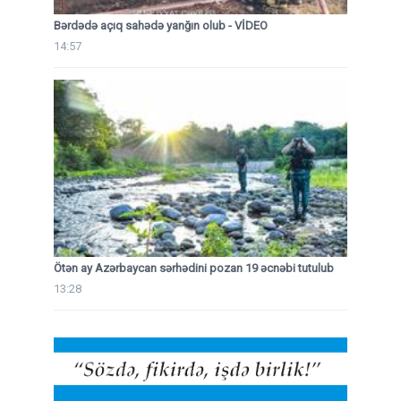
Bərdədə açıq sahədə yanğın olub - VİDEO
14:57
Ötən ay Azərbaycan sərhədini pozan 19 əcnəbi tutulub
13:28