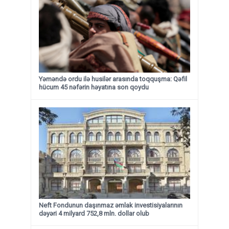
Yəməndə ordu ilə husilər arasında toqquşma: Qəfil
hücum 45 nəfərin həyatına son qoydu
Neft Fondunun daşınmaz əmlak investisiyalarının
dəyəri 4 milyard 752,8 mln. dollar olub