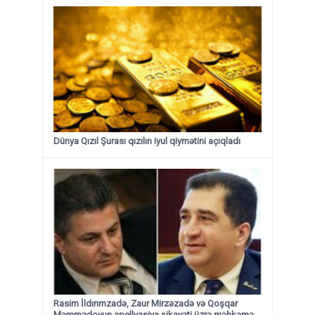
Dünya Qızıl Şurası qızılın iyul qiymətini açıqladı
Rasim İldırımzadə, Zaur Mirzəzadə və Qoşqar
Məmmədovun apellyasiya şikayəti üzrə məhkəmə