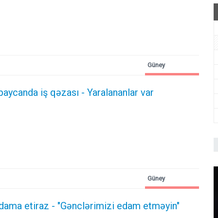
Güney
Azərbaycan
aycanda iş qəzası - Yaralananlar var
Güney
Azərbaycan
dama etiraz - "Gənclərimizi edam etməyin"