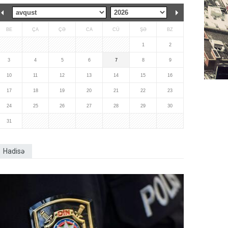
BE
ÇA
ÇƏ
CA
CÜ
ŞƏ
BZ
1
2
3
4
5
6
7
8
9
10
11
12
13
14
15
16
17
18
19
20
21
22
23
24
25
26
27
28
29
30
31
Hadisə