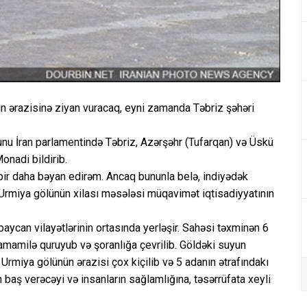
ün ərazisinə ziyan vuracaq, eyni zamanda Təbriz şəhəri
nu İran parlamentində Təbriz, Azərşəhr (Tufarqan) və Üskü
onadi bildirib.
 bir daha bəyan edirəm. Ancaq bununla belə, indiyədək
 Urmiya gölünün xilası məsələsi müqavimət iqtisadiyyatının
aycan vilayətlərinin ortasında yerləşir. Sahəsi təxminən 6
amamilə quruyub və şoranlığa çevrilib. Göldəki suyun
Urmiya gölünün ərazisi çox kiçilib və 5 adanın ətrafındakı
 baş verəcəyi və insanların sağlamlığına, təsərrüfata xeyli