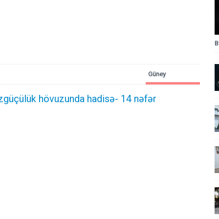
B
Güney
Azərbaycan
zgüçülük hövuzunda hadisə- 14 nəfər