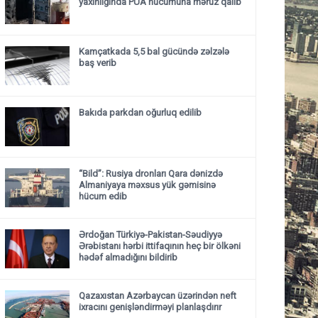
yaxınlığında PUA hücumuna məruz qalıb
Kamçatkada 5,5 bal gücündə zəlzələ
baş verib
Bakıda parkdan oğurluq edilib
“Bild”: Rusiya dronları Qara dənizdə
Almaniyaya məxsus yük gəmisinə
hücum edib
Ərdoğan Türkiyə-Pakistan-Səudiyyə
Ərəbistanı hərbi ittifaqının heç bir ölkəni
hədəf almadığını bildirib
Qazaxıstan Azərbaycan üzərindən neft
ixracını genişləndirməyi planlaşdırır