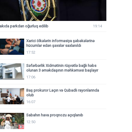
akıda parkdan oğurluq edilib
19:14
Xarici ölkələrin informasiya şəbəkələrinə
hücumlar edən şəxslər saxlanıldı
17:52
Səfərbərlik Xidmətinin rüşvətlə bağlı həbs
olunan 3 əməkdaşının məhkəməsi başlayır
17:06
Baş prokuror Laçın və Qubadlı rayonlarında
olub
16:07
Sabahın hava proqnozu açıqlanıb
12:50