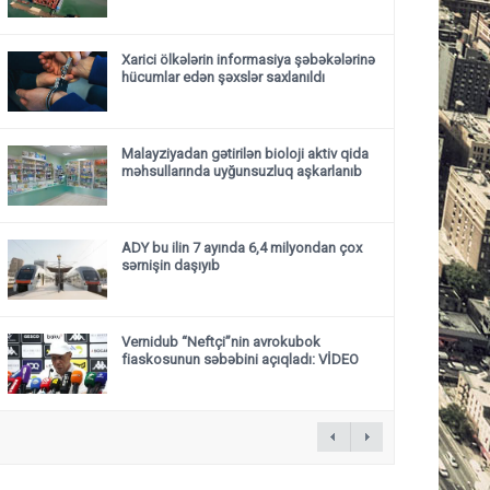
Xarici ölkələrin informasiya şəbəkələrinə
hücumlar edən şəxslər saxlanıldı
Malayziyadan gətirilən bioloji aktiv qida
məhsullarında uyğunsuzluq aşkarlanıb
ADY bu ilin 7 ayında 6,4 milyondan çox
sərnişin daşıyıb
Vernidub “Neftçi”nin avrokubok
fiaskosunun səbəbini açıqladı: VİDEO