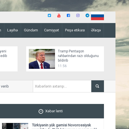
n
Layihə
Gündəm
Cəmiyyət
Peşə etikası
Əlaqə
yeni
Tramp Pentaqon
 edib
rəhbərindən razı olduğunu
bildirib
11:56
ib
Bakıda parkdan oğurluq edi
Xəbər lenti
Türkiyənin yük gəmisi Novorossiysk