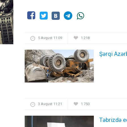
5 Avqust 11:09
1 218
Şərqi Azərb
3 Avqust 11:21
1 750
Təbrizdə e