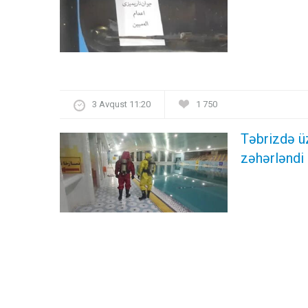
3 Avqust 11:20
1 750
Təbrizdə ü
zəhərləndi