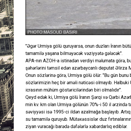
"Əgər Urmiya gölü quruyarsa, onun duzları İranın büt
tamamilə yaşana bilməyəcək vəziyyətə gələcək".
APA-nın AZOH-a istinadən verdiyi məlumata görə, bu
şəhərlərini təmsil edən azərbaycanlı deputat Əlirza M
Onun sözlərinə görə, Urmiya gölü ölür: "Bu gün bunu
sözlərimizin heç bir əməli nəticəsi olmayıb. Halbuki
icrasının mühüm göstəricilərindən biri olmalıdır".
Qeyd edək ki, Urmiya gölü İranın Şərqi və Qərbi Azərb
min kv. km olan Urmiya gölünün 70%-i 50 il ərzində t
səviyyəsi isə 1995-ci ildən azalmağa başlayıb. Artıq 
su tamamilə quruyub. Mütəxəssislər duz fırtınalarının
ziyan vuracağı barədə dəfələrlə xəbərdarlıq ediblər.