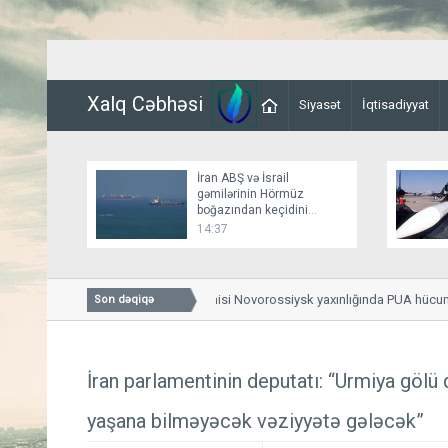
Xalq Cəbhəsi
Siyasət
İqtisadiyyat
İran ABŞ və İsrail
gəmilərinin Hörmüz
boğazından keçidini
bağlayır
14:37
Türkiyənin yük gəmisi Novorossiysk yaxınlığında PUA hücumun
Son dəqiqə
İran parlamentinin deputatı: “Urmiya gölü
yaşana bilməyəcək vəziyyətə gələcək”