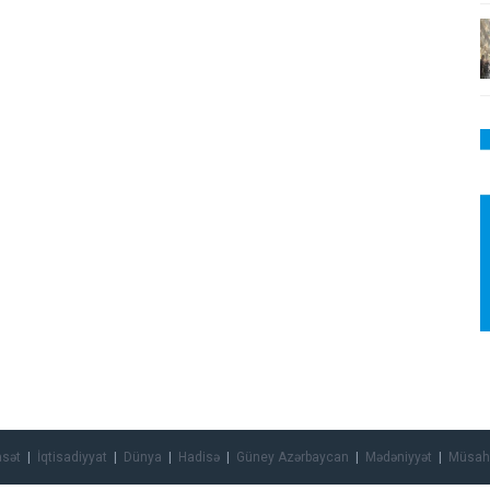
asət
İqtisadiyyat
Dünya
Hadisə
Güney Azərbaycan
Mədəniyyət
Müsah