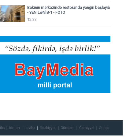
Bakının mərkəzində restoranda yanğın başlayıb
- YENİLƏNİB-1 - FOTO
12:33
ibə
İdman
Layihə
Ədəbiyyat
Gündəm
Cəmiyyət
Əlaqə