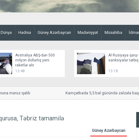
Dünya
Hadisə
Güney Azərbaycan
Mədəniyyət
Müsahibə
İdma
Avstraliya ABŞ-dən 500
Aİ Rusiyaya qarşı 
milyon dollarlıq yeni
sanksiyalar tətbiq
raketlər alır
13:48
13:18
a məruz qalıb
Kamçatkada 5,5 bal gücündə zəlzələ baş ver
 qurusa, Təbriz tamamilə
Güney Azərbaycan