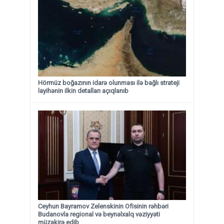
Hörmüz boğazının idarə olunması ilə bağlı strateji
layihənin ilkin detalları açıqlanıb
Ceyhun Bayramov Zelenskinin Ofisinin rəhbəri
Budanovla regional və beynəlxalq vəziyyəti
müzakirə edib