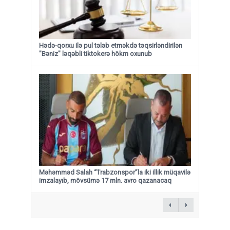
Hədə-qorxu ilə pul tələb etməkdə təqsirləndirilən
"Bəniz" ləqəbli tiktokerə hökm oxunub
Məhəmməd Salah “Trabzonspor”la iki illik müqavilə
imzalayıb, mövsümə 17 mln. avro qazanacaq