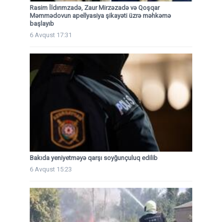
Rasim İldırımzadə, Zaur Mirzəzadə və Qoşqar
Məmmədovun apellyasiya şikayəti üzrə məhkəmə
başlayıb
6 Avqust 17:31
Bakıda yeniyetməyə qarşı soyğunçuluq edilib
6 Avqust 15:23