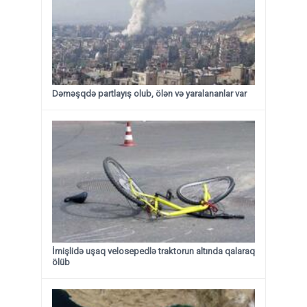
Dəməşqdə partlayış olub, ölən və yaralananlar var
İmişlidə uşaq velosepedlə traktorun altında qalaraq
ölüb