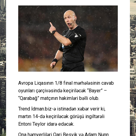
Güney Azərbaycan
Mədəniyyət
Müsahibə
İdman
Layihə
Avropa Liqasının 1/8 final mərhələsinin cavab
Gündəm
oyunları çərçivəsində keçiriləcək “Bayer” –
“Qarabağ” matçının hakimləri bəlli olub.
Cəmiyyət
Trend İdman.biz-ə istinadən xəbər verir ki,
Peşə etikası
martın 14-də keçiriləcək görüşü ingiltərəli
Entoni Teylor idarə edəcək.
Əlaqə
Ona həmyerliləri Qari Besvik və Adam Nunn