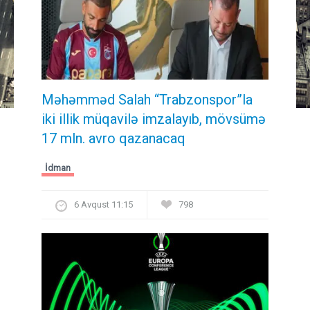
Məhəmməd Salah “Trabzonspor”la
iki illik müqavilə imzalayıb, mövsümə
17 mln. avro qazanacaq
İdman
6 Avqust 11:15
798