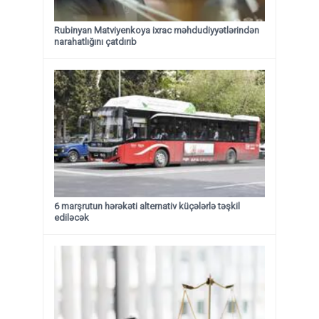
Rubinyan Matviyenkoya ixrac məhdudiyyətlərindən
narahatlığını çatdırıb
6 marşrutun hərəkəti alternativ küçələrlə təşkil
ediləcək