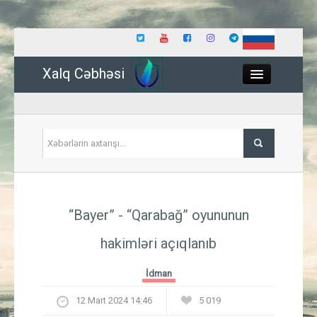
Xalq Cəbhəsi
Close
Siyasət
“Bayer” - “Qarabağ” oyununun
İqtisadiyyat
hakimləri açıqlanıb
Dünya
İdman
Hadisə
12 Mart 2024 14:46
5 019