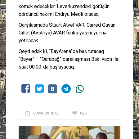
kömək edəcəklər. Leverkuzendəki görüşün
dördüncü hakimi Endryu Medli olacaq.
Qarşılaşmada Stüart Atvel VAR, Carred Qavan
Gillet (Avstriya) AVAR funksiyasını yerinə
yetirəcək.
Qeyd edək ki, “BayArena”da baş tutacaq
“Bayer” – “Qarabağ” qarşılaşması Bakı vaxtı ilə
saat 00:00-da başlayacaq.
6 Avqust 18:03
826