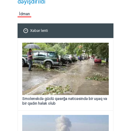
dəyişdirildi
İdman
Xəbər lenti
Smolenskdə güclü qasırğa nəticəsində bir uşaq və
bir qadın həlak olub