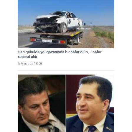
Hacıqabulda yol qəzasında bir nəfər ölüb, 1 nəfər
xəsarət alıb
6 Avqust 18:03