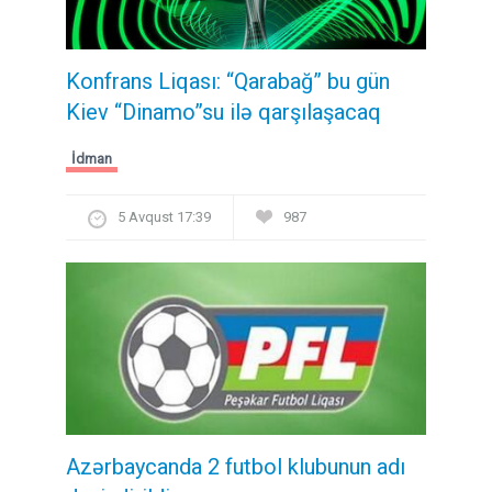
Konfrans Liqası: “Qarabağ” bu gün
Kiev “Dinamo”su ilə qarşılaşacaq
İdman
5 Avqust 17:39
987
Azərbaycanda 2 futbol klubunun adı