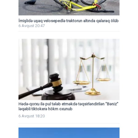
İmişlidə uşaq velosepedlə traktorun altında qalaraq ölüb
6 Avqust 20:47
Hədə-qorxu ilə pul tələb etməkdə təqsirləndirilən "Bəniz"
ləqəbli tiktokerə hökm oxunub
6 Avqust 18:20