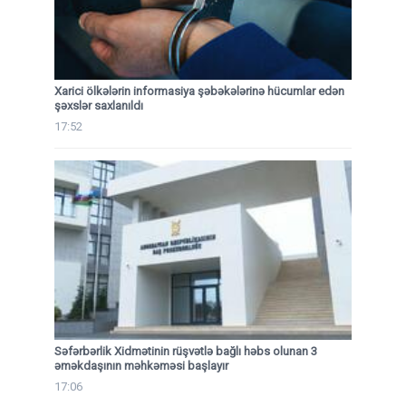
Xarici ölkələrin informasiya şəbəkələrinə hücumlar edən
şəxslər saxlanıldı
17:52
Səfərbərlik Xidmətinin rüşvətlə bağlı həbs olunan 3
əməkdaşının məhkəməsi başlayır
17:06