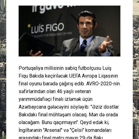
Güney Azərbaycan
Mədəniyyət
Müsahibə
İdman
Portuqaliya millisinin sabiq futbolçusu Luiş
Layihə
Fiqu Bakıda keçiriləcək UEFA Avropa Liqasının
final oyunu barədə çağırış edib. AVRO-2020-nin
Gündəm
səfirlərindən olan 46 yaşlı veteran
yarımmüdafiəçi finalı izləmək üçün
Cəmiyyət
Azərbaycana gələcəyini söyləyib: "Əziz dostlar.
Bakıdakı final möhtəşəm olacaq. Mən də orada
Peşə etikası
olacağam. Bunu qaçırmayın". Qeyd edək ki,
İngiltərənin "Arsenal" və "Çelsi" komandaları
Əlaqə
arasındakı final matçı mayın 29-da Bakı