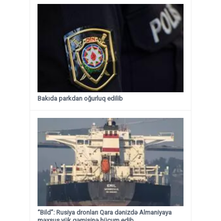
Bakıda parkdan oğurluq edilib
“Bild”: Rusiya dronları Qara dənizdə Almaniyaya
məxsus yük gəmisinə hücum edib