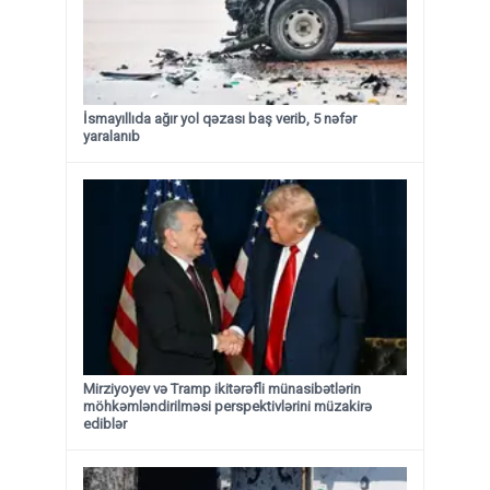
İsmayıllıda ağır yol qəzası baş verib, 5 nəfər
yaralanıb
Mirziyoyev və Tramp ikitərəfli münasibətlərin
möhkəmləndirilməsi perspektivlərini müzakirə
ediblər