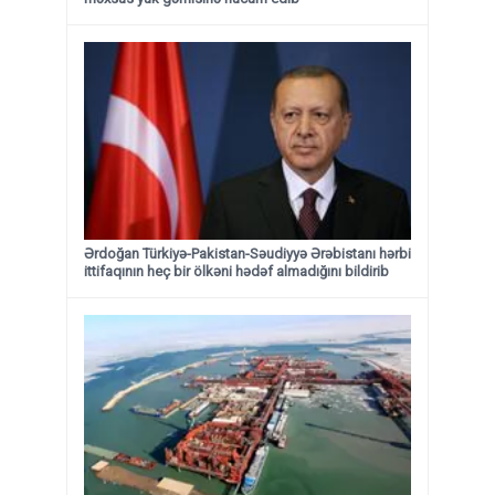
Ərdoğan Türkiyə-Pakistan-Səudiyyə Ərəbistanı hərbi
ittifaqının heç bir ölkəni hədəf almadığını bildirib