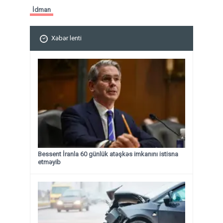
İdman
Xəbər lenti
Bessent İranla 60 günlük atəşkəs imkanını istisna
etməyib