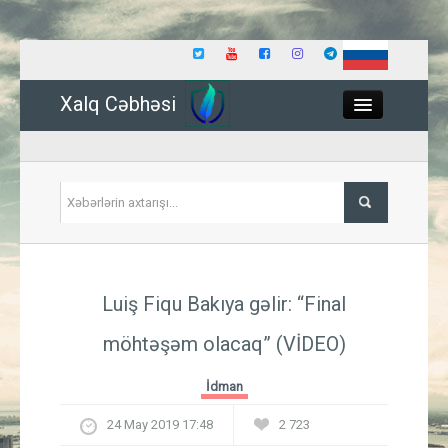
Xalq Cəbhəsi
Close
Siyasət
Luiş Fiqu Bakıya gəlir: “Final
İqtisadiyyat
möhtəşəm olacaq”
(VİDEO)
Dünya
İdman
Hadisə
24 May 2019 17:48
2 723