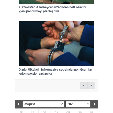
Qazaxıstan Azərbaycan üzərindən neft ixracını
genişləndirməyi planlaşdırır
Xarici ölkələrin informasiya şəbəkələrinə hücumlar
edən şəxslər saxlanıldı
BE
ÇA
ÇƏ
CA
CÜ
ŞƏ
BZ