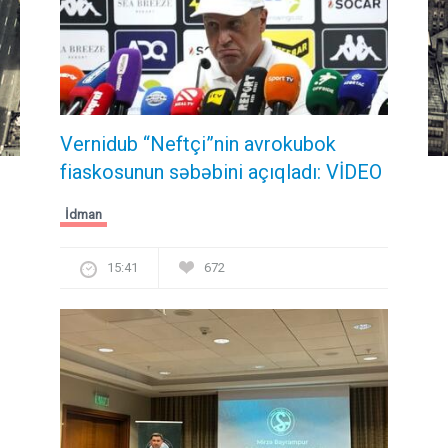
Vernidub “Neftçi”nin avrokubok
fiaskosunun səbəbini açıqladı: VİDEO
İdman
15:41
672