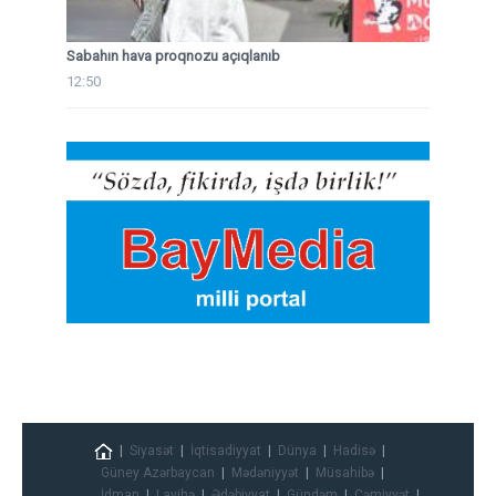
Sabahın hava proqnozu açıqlanıb
12:50
Siyasət
İqtisadiyyat
Dünya
Hadisə
Güney Azərbaycan
Mədəniyyət
Müsahibə
İdman
Layihə
Ədəbiyyat
Gündəm
Cəmiyyət