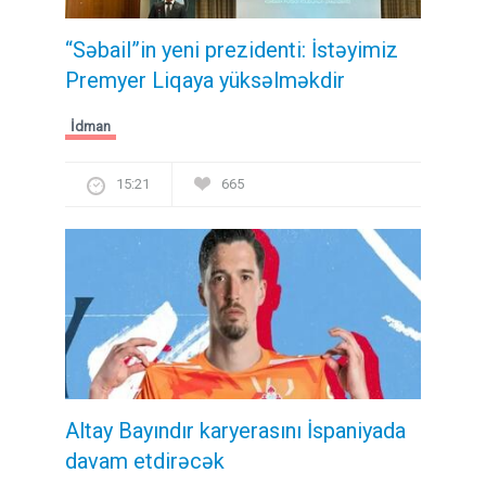
“Səbail”in yeni prezidenti: İstəyimiz
Premyer Liqaya yüksəlməkdir
İdman
15:21
665
Altay Bayındır karyerasını İspaniyada
davam etdirəcək