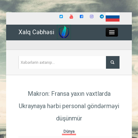
Xalq Cəbhəsi
Close
Siyasət
Makron: Fransa yaxın vaxtlarda
İqtisadiyyat
Ukraynaya hərbi personal göndərməyi
Dünya
düşünmür
Hadisə
Dünya