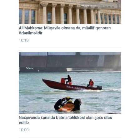
Ali Məhkəmə: Müqavilə olmasa da, müəllif qonorarı
ödənilməlidir
10:18
Naxçıvanda kanalda batma təhlükəsi olan şəxs xilas
edilib
10:00