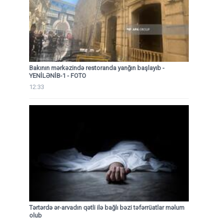
Bakının mərkəzində restoranda yanğın başlayıb
-
YENİLƏNİB-1 - FOTO
12:33
Tərtərdə ər-arvadın qətli ilə bağlı bəzi təfərrüatlar məlum
olub