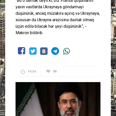
“Bu o demək deyil ki, biz Fransa qoşunlarını
yaxın vaxtlarda Ukraynaya göndərməyi
düşünürük, ancaq müzakirə açırıq və Ukraynaya,
xüsusən də Ukrayna ərazisinə dəstək olmaq
üçün edilə biləcək hər şeyi düşünürük”, -
Makron bildirib.
14:34
98