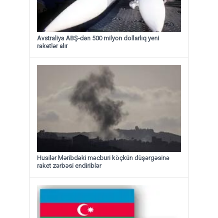
Avstraliya ABŞ-dən 500 milyon dollarlıq yeni
raketlər alır
Husilər Məribdəki məcburi köçkün düşərgəsinə
raket zərbəsi endiriblər