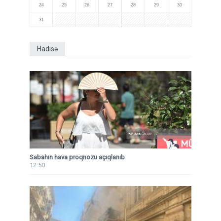
24
25
26
27
28
29
30
31
Hadisə
Sabahın hava proqnozu açıqlanıb
12:50