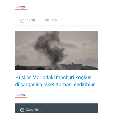
Dünya
13:38
455
Husilər Məribdəki məcburi köçkün
düşərgəsinə raket zərbəsi endiriblər
Dünya
Xəbər lenti