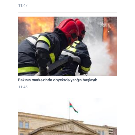
11:47
Bakının mərkəzində obyektdə yanğın başlayıb
11:45