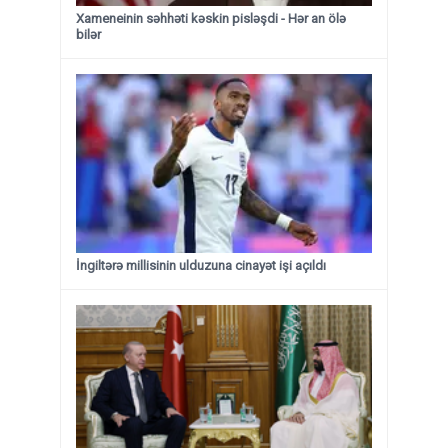
Xameneinin səhhəti kəskin pisləşdi - Hər an ölə
bilər
İngiltərə millisinin ulduzuna cinayət işi açıldı