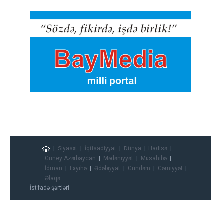
Siyasət
İqtisadiyyat
Dünya
Hadisə
Güney Azərbaycan
Mədəniyyət
Müsahibə
İdman
Layihə
Ədəbiyyat
Gündəm
Cəmiyyət
Əlaqə
İstifadə şərtləri