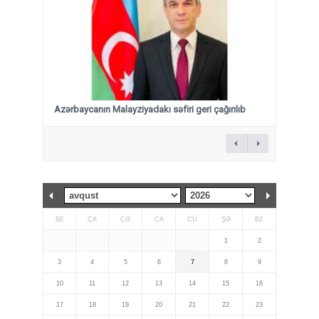
Azərbaycanın Malayziyadakı səfiri geri çağırılıb
BE
ÇA
ÇƏ
CA
CÜ
ŞƏ
BZ
1
2
3
4
5
6
7
8
9
10
11
12
13
14
15
16
17
18
19
20
21
22
23