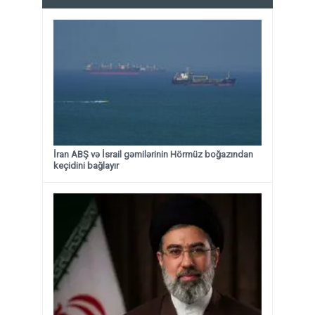
İran ABŞ və İsrail gəmilərinin Hörmüz boğazından
keçidini bağlayır