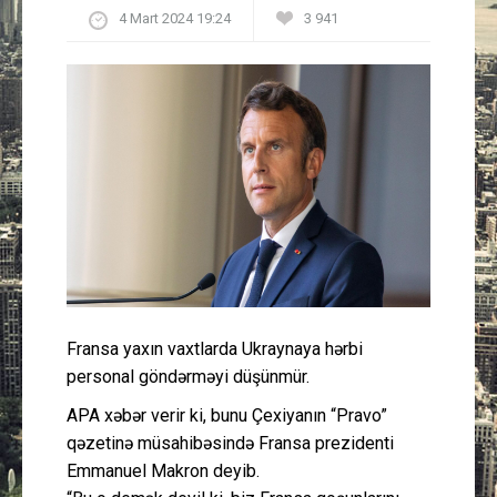
4 Mart 2024 19:24
3 941
Güney Azərbaycan
Mədəniyyət
Müsahibə
İdman
Layihə
Gündəm
Fransa yaxın vaxtlarda Ukraynaya hərbi
Cəmiyyət
personal göndərməyi düşünmür.
APA xəbər verir ki, bunu Çexiyanın “Pravo”
Peşə etikası
qəzetinə müsahibəsində Fransa prezidenti
Emmanuel Makron deyib.
Əlaqə