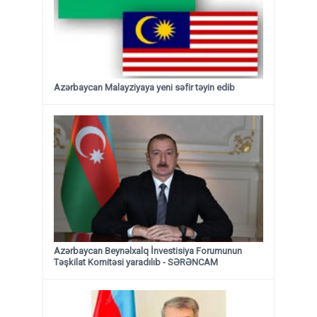
Azərbaycan Malayziyaya yeni səfir təyin edib
Azərbaycan Beynəlxalq İnvestisiya Forumunun
Təşkilat Komitəsi yaradılıb - SƏRƏNCAM