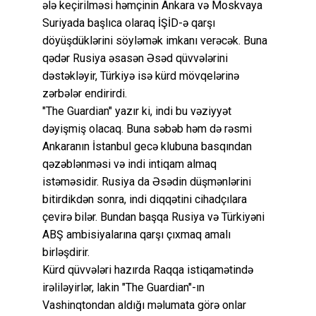
ələ keçirilməsi həmçinin Ankara və Moskvaya
Suriyada başlıca olaraq İŞİD-ə qarşı
döyüşdüklərini söyləmək imkanı verəcək. Buna
qədər Rusiya əsasən Əsəd qüvvələrini
dəstəkləyir, Türkiyə isə kürd mövqelərinə
zərbələr endirirdi.
"The Guardian" yazır ki, indi bu vəziyyət
dəyişmiş olacaq. Buna səbəb həm də rəsmi
Ankaranın İstanbul gecə klubuna basqından
qəzəblənməsi və indi intiqam almaq
istəməsidir. Rusiya da Əsədin düşmənlərini
bitirdikdən sonra, indi diqqətini cihadçılara
çevirə bilər. Bundan başqa Rusiya və Türkiyəni
ABŞ ambisiyalarına qarşı çıxmaq amalı
birləşdirir.
Kürd qüvvələri hazırda Raqqa istiqamətində
irəliləyirlər, lakin "The Guardian"-ın
Vashinqtondan aldığı məlumata görə onlar