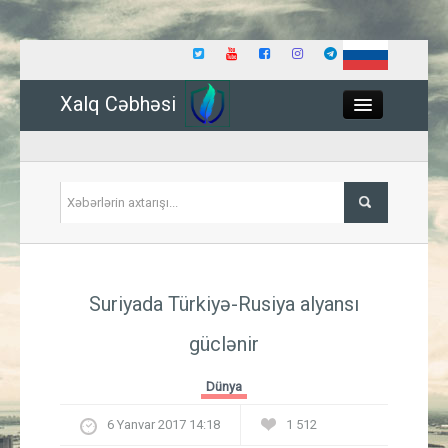
Xalq Cəbhəsi
Close
Siyasət
Suriyada Türkiyə-Rusiya alyansı
İqtisadiyyat
güclənir
Dünya
Dünya
Hadisə
6 Yanvar 2017 14:18
1 512