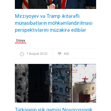
Mirziyoyev və Tramp ikitərəfli
münasibətlərin möhkəmləndirilməsi
perspektivlərini müzakirə ediblər
Dünya
7 Avqust 20:22
602
Türkiyənin yük gəmisi Novorossiysk