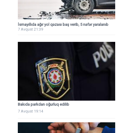
İsmayıllıda ağır yol qəzası baş verib, 5 nəfər yaralanıb
7 Avqust 21:39
Bakıda parkdan oğurluq edilib
7 Avqust 19:14