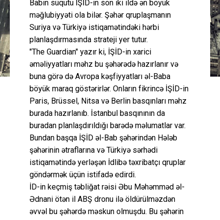
Babın süqutu İŞİD-in son iki ildə ən böyük
məğlubiyyəti ola bilər. Şəhər qruplaşmanın
Suriya və Türkiyə istiqamətindəki hərbi
planlaşdırmasında strateji yer tutur.
"The Guardian" yazır ki, İŞİD-in xarici
əməliyyatları məhz bu şəhərədə hazırlanır və
buna görə də Avropa kəşfiyyatları əl-Baba
böyük maraq göstərirlər. Onların fikrincə İŞİD-in
Paris, Brüssel, Nitsa və Berlin basqınları məhz
burada hazırlanıb. İstanbul basqınının da
buradan planlaşdırıldığı barədə məlumatlar var.
Bundan başqa İŞİD əl-Bab şəhərindən Hələb
şəhərinin ətraflarına və Türkiyə sərhədi
istiqamətində yerləşən İdlibə təxribatçı qruplar
göndərmək üçün istifadə edirdi.
İD-in keçmiş təbliğat rəisi Əbu Məhəmməd əl-
Ədnani ötən il ABŞ dronu ilə öldürülməzdən
əvvəl bu şəhərdə məskun olmuşdu. Bu şəhərin