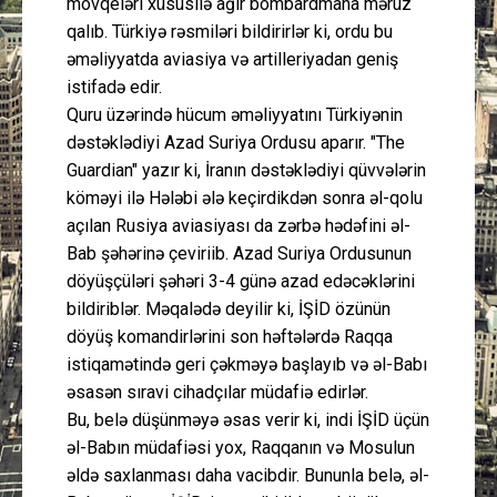
mövqeləri xüsusilə ağır bombardmana məruz
qalıb. Türkiyə rəsmiləri bildirirlər ki, ordu bu
əməliyyatda aviasiya və artilleriyadan geniş
istifadə edir.
Quru üzərində hücum əməliyyatını Türkiyənin
dəstəklədiyi Azad Suriya Ordusu aparır. "The
Guardian" yazır ki, İranın dəstəklədiyi qüvvələrin
köməyi ilə Hələbi ələ keçirdikdən sonra əl-qolu
açılan Rusiya aviasiyası da zərbə hədəfini əl-
Bab şəhərinə çeviriib. Azad Suriya Ordusunun
döyüşçüləri şəhəri 3-4 günə azad edəcəklərini
bildiriblər. Məqalədə deyilir ki, İŞİD özünün
döyüş komandirlərini son həftələrdə Raqqa
istiqamətində geri çəkməyə başlayıb və əl-Babı
əsasən sıravi cihadçılar müdafiə edirlər.
Bu, belə düşünməyə əsas verir ki, indi İŞİD üçün
əl-Babın müdafiəsi yox, Raqqanın və Mosulun
əldə saxlanması daha vacibdir. Bununla belə, əl-