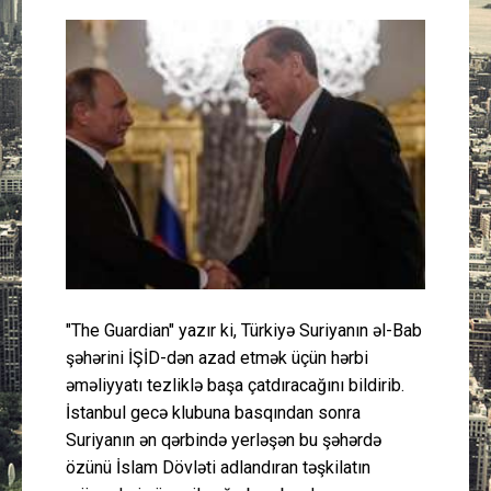
Güney Azərbaycan
Mədəniyyət
Müsahibə
İdman
Layihə
Gündəm
"The Guardian" yazır ki, Türkiyə Suriyanın əl-Bab
şəhərini İŞİD-dən azad etmək üçün hərbi
Cəmiyyət
əməliyyatı tezliklə başa çatdıracağını bildirib.
İstanbul gecə klubuna basqından sonra
Peşə etikası
Suriyanın ən qərbində yerləşən bu şəhərdə
özünü İslam Dövləti adlandıran təşkilatın
Əlaqə