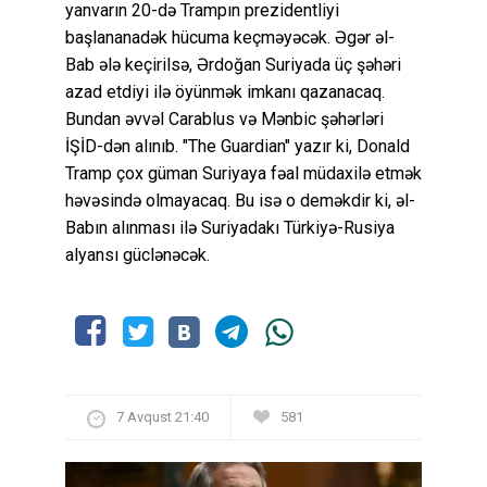
yanvarın 20-də Trampın prezidentliyi
başlananadək hücuma keçməyəcək. Əgər əl-
Bab ələ keçirilsə, Ərdoğan Suriyada üç şəhəri
azad etdiyi ilə öyünmək imkanı qazanacaq.
Bundan əvvəl Carablus və Mənbic şəhərləri
İŞİD-dən alınıb. "The Guardian" yazır ki, Donald
Tramp çox güman Suriyaya fəal müdaxilə etmək
həvəsində olmayacaq. Bu isə o deməkdir ki, əl-
Babın alınması ilə Suriyadakı Türkiyə-Rusiya
alyansı güclənəcək.
7 Avqust 21:40
581