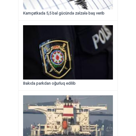
Kamçatkada 5,5 bal gücündə zəlzələ baş verib
Bakıda parkdan oğurluq edilib