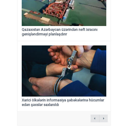
Qazaxıstan Azərbaycan üzərindən neft ixracını
genişləndirməyi planlaşdırır
Xarici ölkələrin informasiya şəbəkələrinə hücumlar
edən şəxslər saxlanıldı