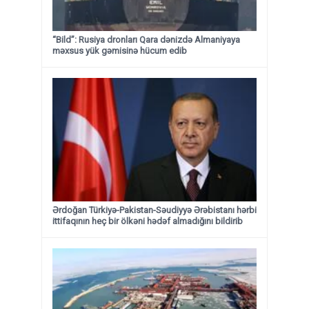
“Bild”: Rusiya dronları Qara dənizdə Almaniyaya
məxsus yük gəmisinə hücum edib
Ərdoğan Türkiyə-Pakistan-Səudiyyə Ərəbistanı hərbi
ittifaqının heç bir ölkəni hədəf almadığını bildirib