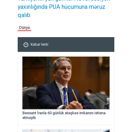
yaxınlığında PUA hücumuna məruz
qalıb
Dünya
Xəbər lenti
Bessent İranla 60 günlük atəşkəs imkanını istisna
etməyib