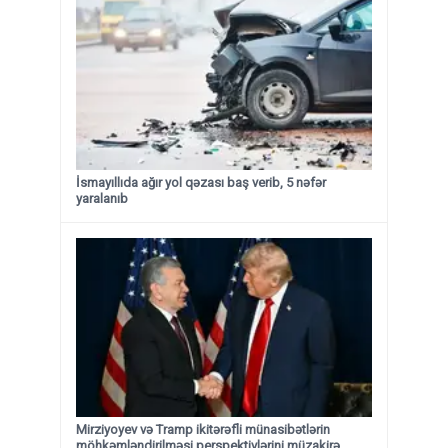
İsmayıllıda ağır yol qəzası baş verib, 5 nəfər
yaralanıb
Mirziyoyev və Tramp ikitərəfli münasibətlərin
möhkəmləndirilməsi perspektivlərini müzakirə