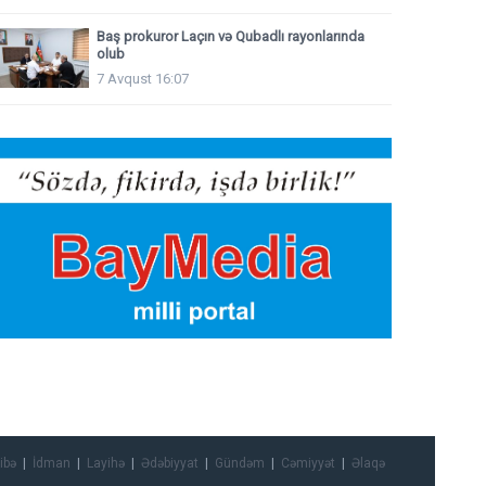
Baş prokuror Laçın və Qubadlı rayonlarında
olub
7 Avqust 16:07
ibə
İdman
Layihə
Ədəbiyyat
Gündəm
Cəmiyyət
Əlaqə