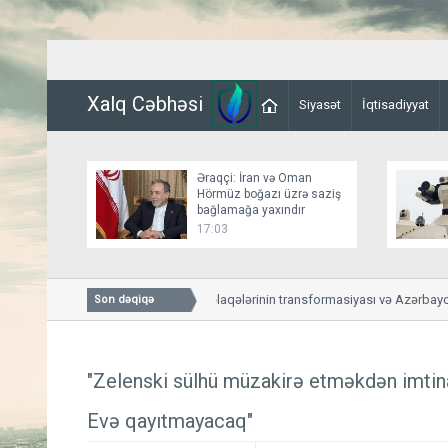
Xalq Cəbhəsi
Siyasət
İqtisadiyyat
Əraqçi: İran və Oman
Hörmüz boğazı üzrə saziş
bağlamağa yaxındır
17:03
ABŞ-Azərbaycan əlaqələrinin transformasiyası və Azərbaycanl
Son dəqiqə
yeni mərhələsi
"Zelenski sülhü müzakirə etməkdən imtin
Evə qayıtmayacaq"