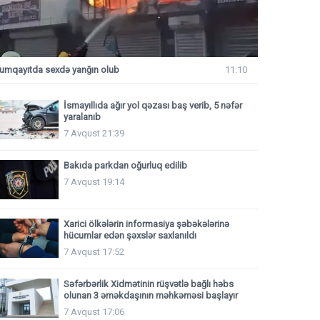
umqayıtda sexdə yanğın olub
11:10
İsmayıllıda ağır yol qəzası baş verib, 5 nəfər
yaralanıb
7 Avqust 21:39
Bakıda parkdan oğurluq edilib
7 Avqust 19:14
Xarici ölkələrin informasiya şəbəkələrinə
hücumlar edən şəxslər saxlanıldı
7 Avqust 17:52
Səfərbərlik Xidmətinin rüşvətlə bağlı həbs
olunan 3 əməkdaşının məhkəməsi başlayır
7 Avqust 17:06