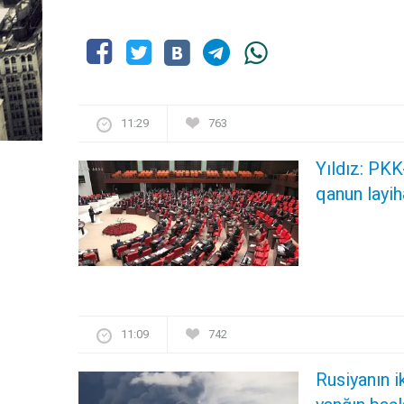
11:29
763
Yıldız: PKK
qanun layihəsi
11:09
742
Rusiyanın i