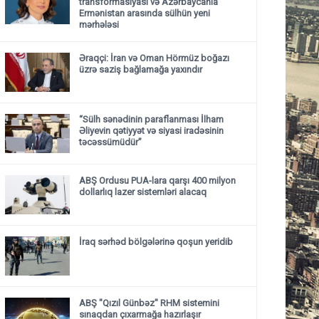
transformasiyası və Azərbaycanla
Ermənistan arasında sülhün yeni
mərhələsi
Əraqçi: İran və Oman Hörmüz boğazı
üzrə saziş bağlamağa yaxındır
“Sülh sənədinin paraflanması İlham
Əliyevin qətiyyət və siyasi iradəsinin
təcəssümüdür”
ABŞ Ordusu PUA-lara qarşı 400 milyon
dollarlıq lazer sistemləri alacaq
İraq sərhəd bölgələrinə qoşun yeridib
ABŞ "Qızıl Günbəz" RHM sistemini
sınaqdan çıxarmağa hazırlaşır