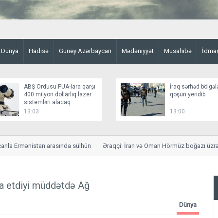
Dünya
Hadisə
Güney Azərbaycan
Mədəniyyət
Müsahibə
İdma
ABŞ Ordusu PUA-lara qarşı
İraq sərhəd bölgəl
400 milyon dollarlıq lazer
qoşun yeridib
sistemləri alacaq
13:03
13:00
a Ermənistan arasında sülhün
Əraqçi: İran və Oman Hörmüz boğazı üzrə sa
a etdiyi müddətdə Ağ
Dünya