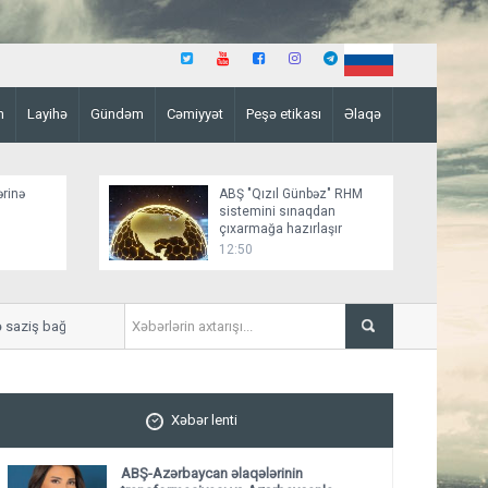
n
Layihə
Gündəm
Cəmiyyət
Peşə etikası
Əlaqə
ərinə
ABŞ "Qızıl Günbəz" RHM
sistemini sınaqdan
çıxarmağa hazırlaşır
12:50
ziş bağlamağa yaxındır
“Sülh sənədinin paraflanma
Xəbər lenti
ABŞ-Azərbaycan əlaqələrinin