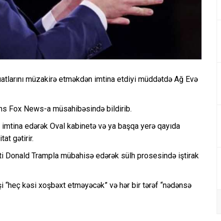
rüatlarını müzakirə etməkdən imtina etdiyi müddətdə Ağ Evə
ns Fox News-a müsahibəsində bildirib.
n imtina edərək Oval kabinetə və ya başqa yerə qayıda
at gətirir.
i Donald Trampla mübahisə edərək sülh prosesində iştirak
şi “heç kəsi xoşbəxt etməyəcək” və hər bir tərəf “nədənsə