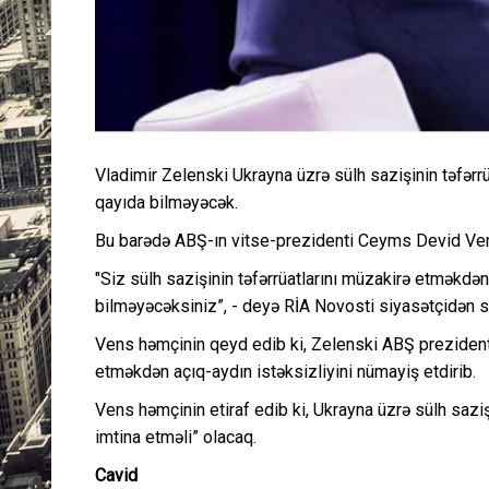
Vladimir Zelenski Ukrayna üzrə sülh sazişinin təfər
qayıda bilməyəcək.
Bu barədə ABŞ-ın vitse-prezidenti Ceyms Devid Ve
"Siz sülh sazişinin təfərrüatlarını müzakirə etməkdə
bilməyəcəksiniz”, - deyə RİA Novosti siyasətçidən sit
Vens həmçinin qeyd edib ki, Zelenski ABŞ prezident
etməkdən açıq-aydın istəksizliyini nümayiş etdirib.
Vens həmçinin etiraf edib ki, Ukrayna üzrə sülh sazi
imtina etməli” olacaq.
Cavid