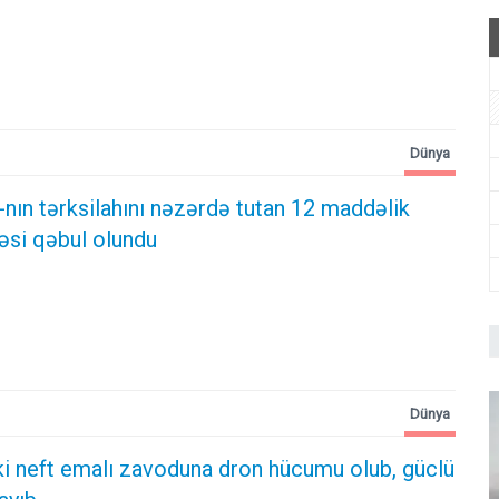
Dünya
-nın tərksilahını nəzərdə tutan 12 maddəlik
 qəbul olundu ​​​​​​​
Dünya
ki neft emalı zavoduna dron hücumu olub, güclü