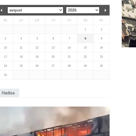
BE
ÇA
ÇƏ
CA
CÜ
ŞƏ
BZ
1
2
3
4
5
6
7
8
9
10
11
12
13
14
15
16
17
18
19
20
21
22
23
24
25
26
27
28
29
30
31
Hadisə