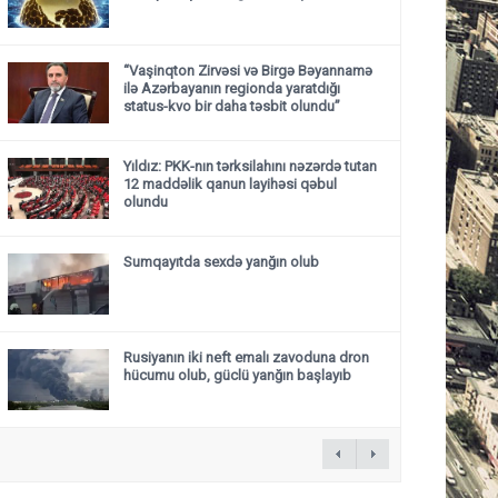
“Vaşinqton Zirvəsi və Birgə Bəyannamə
ilə Azərbayanın regionda yaratdığı
status-kvo bir daha təsbit olundu”
Yıldız: PKK-nın tərksilahını nəzərdə tutan
12 maddəlik qanun layihəsi qəbul
olundu ​​​​​​​
Sumqayıtda sexdə yanğın olub
Rusiyanın iki neft emalı zavoduna dron
hücumu olub, güclü yanğın başlayıb