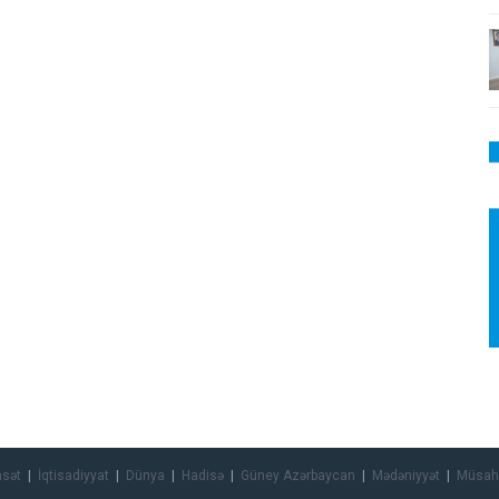
asət
İqtisadiyyat
Dünya
Hadisə
Güney Azərbaycan
Mədəniyyət
Müsah