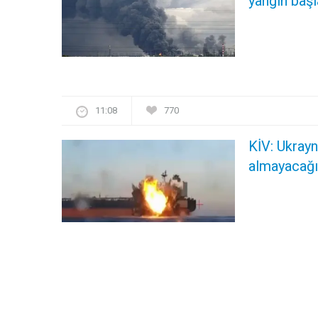
yanğın başl
11:08
770
KİV: Ukrayn
almayacağı