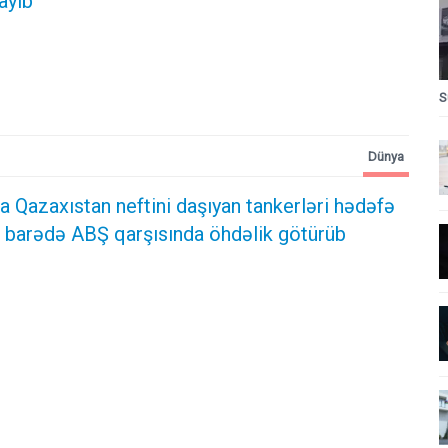
ayıb
S
Dünya
a Qazaxıstan neftini daşıyan tankerləri hədəfə
 barədə ABŞ qarşısında öhdəlik götürüb