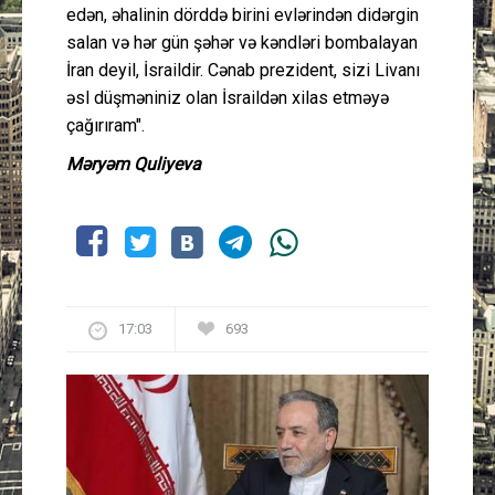
edən, əhalinin dörddə birini evlərindən didərgin
salan və hər gün şəhər və kəndləri bombalayan
İran deyil, İsraildir. Cənab prezident, sizi Livanı
əsl düşməniniz olan İsraildən xilas etməyə
çağırıram".
Məryəm Quliyeva
17:03
693