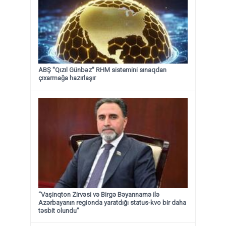
ABŞ "Qızıl Günbəz" RHM sistemini sınaqdan
çıxarmağa hazırlaşır
“Vaşinqton Zirvəsi və Birgə Bəyannamə ilə
Azərbayanın regionda yaratdığı status-kvo bir daha
təsbit olundu”