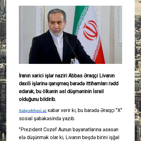
Güney Azərbaycan
Mədəniyyət
Müsahibə
İdman
Layihə
İranın xarici işlər naziri Abbas Əraqçi Livanın
daxili işlərinə qarışmaq barədə ittihamları rədd
Gündəm
edərək, bu ölkənin əsl düşməninin İsrail
olduğunu bildirib.
Cəmiyyət
xəbər verir ki, bu barədə Əraqçi "X"
Xalqcebhesi.az
sosial şəbəkəsində yazıb.
Peşə etikası
"Prezident Cozef Aunun bəyanatlarına əsasən
Əlaqə
elə düşünmək olar ki, Livanın beşdə birini işğal