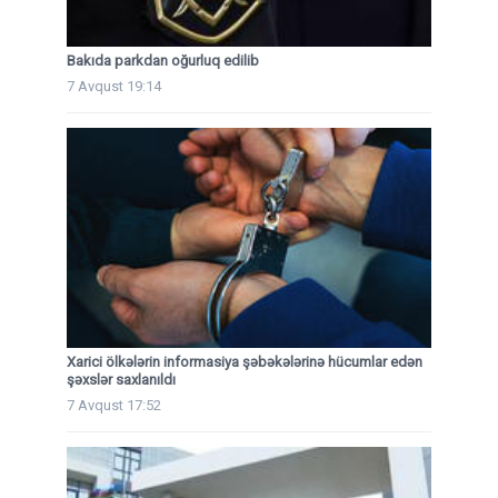
Bakıda parkdan oğurluq edilib
7 Avqust 19:14
Xarici ölkələrin informasiya şəbəkələrinə hücumlar edən
şəxslər saxlanıldı
7 Avqust 17:52