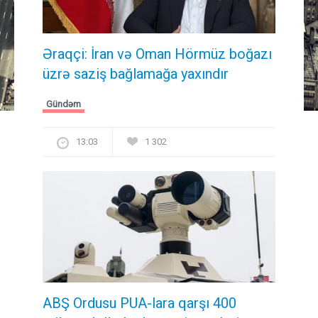
Əraqçi: İran və Oman Hörmüz boğazı
üzrə saziş bağlamağa yaxındır
Gündəm
13:03
1 302
ABŞ Ordusu PUA-lara qarşı 400