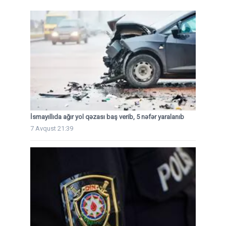
İsmayıllıda ağır yol qəzası baş verib, 5 nəfər yaralanıb
7 Avqust 21:39