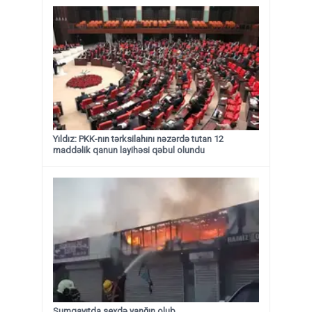
Yıldız: PKK-nın tərksilahını nəzərdə tutan 12
maddəlik qanun layihəsi qəbul olundu ​​​​​​​
Sumqayıtda sexdə yanğın olub