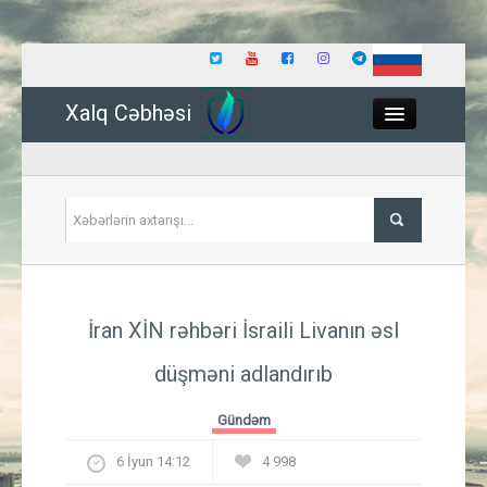
Xalq Cəbhəsi
Close
Siyasət
İran XİN rəhbəri İsraili Livanın əsl
İqtisadiyyat
düşməni adlandırıb
Dünya
Gündəm
Hadisə
6 İyun 14:12
4 998