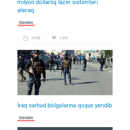
milyon dollarlıq lazer sistemləri
alacaq
Gündəm
13:00
1 351
İraq sərhəd bölgələrinə qoşun yeridib
Gündəm