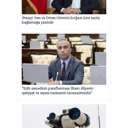
Əraqçi: İran və Oman Hörmüz boğazı üzrə saziş
bağlamağa yaxındır
“Sülh sənədinin paraflanması İlham Əliyevin
qətiyyət və siyasi iradəsinin təcəssümüdür”