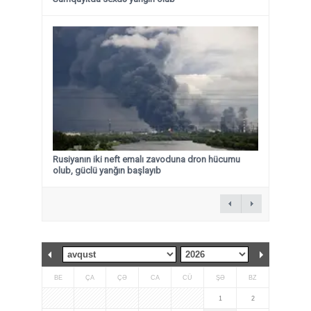
Rusiyanın iki neft emalı zavoduna dron hücumu
olub, güclü yanğın başlayıb
BE
ÇA
ÇƏ
CA
CÜ
ŞƏ
BZ
1
2