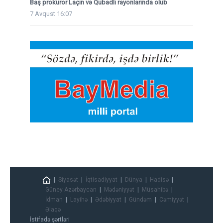
Baş prokuror Laçın və Qubadlı rayonlarında olub
7 Avqust 16:07
Siyasət
İqtisadiyyat
Dünya
Hadisə
Güney Azərbaycan
Mədəniyyət
Müsahibə
İdman
Layihə
Ədəbiyyat
Gündəm
Cəmiyyət
Əlaqə
İstifadə şərtləri