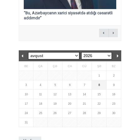
“Bu, Azərbaycanın xarici siyasətdə atdığı cəsarətli
addımdır”
BE
ÇA
ÇƏ
CA
CÜ
ŞƏ
BZ
1
2
3
4
5
6
7
8
9
10
11
12
13
14
15
16
17
18
19
20
21
22
23
24
25
26
27
28
29
30
31