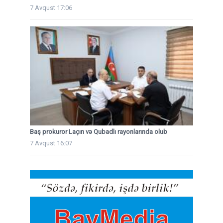
7 Avqust 17:06
Baş prokuror Laçın və Qubadlı rayonlarında olub
7 Avqust 16:07