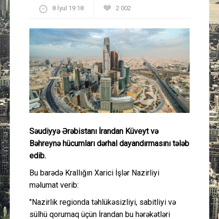
8 İyul 19:18
2 002
Güney Azərbaycan
Mədəniyyət
Müsahibə
İdman
Layihə
Səudiyyə Ərəbistanı İrandan Küveyt və
Gündəm
Bəhreynə hücumları dərhal dayandırmasını tələb
edib.
Cəmiyyət
Bu barədə Krallığın Xarici İşlər Nazirliyi
məlumat verib:
Peşə etikası
"Nazirlik regionda təhlükəsizliyi, sabitliyi və
Əlaqə
sülhü qorumaq üçün İrandan bu hərəkətləri