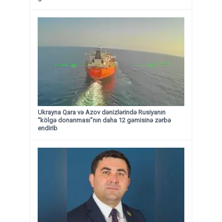
Ukrayna Qara və Azov dənizlərində Rusiyanın
“kölgə donanması”nın daha 12 gəmisinə zərbə
endirib