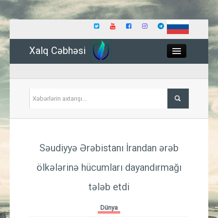
Xalq Cəbhəsi
Close
Siyasət
Səudiyyə Ərəbistanı İrandan ərəb
İqtisadiyyat
ölkələrinə hücumları dayandırmağı
Dünya
tələb etdi
Hadisə
Dünya