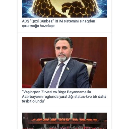
ABŞ "Qızıl Günbəz" RHM sistemini sınaqdan
çıxarmağa hazırlaşır
“Vaşinqton Zirvəsi və Birgə Bəyannamə ilə
Azərbayanın regionda yaratdığı status-kvo bir daha
təsbit olundu”