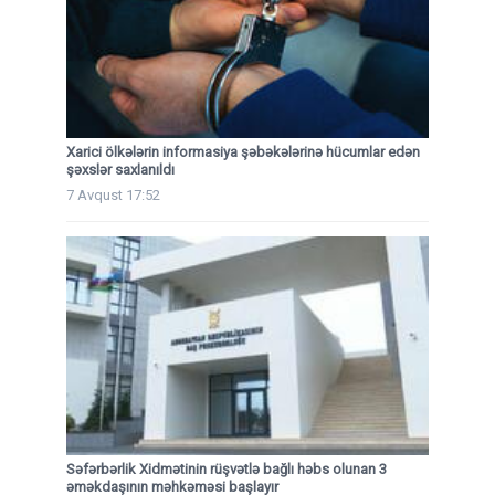
Xarici ölkələrin informasiya şəbəkələrinə hücumlar edən
şəxslər saxlanıldı
7 Avqust 17:52
Səfərbərlik Xidmətinin rüşvətlə bağlı həbs olunan 3
əməkdaşının məhkəməsi başlayır