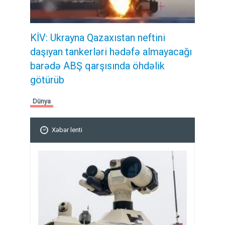
KİV: Ukrayna Qazaxıstan neftini
daşıyan tankerləri hədəfə almayacağı
barədə ABŞ qarşısında öhdəlik
götürüb
Dünya
Xəbər lenti