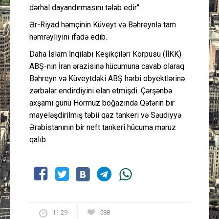
dərhal dayandırmasını tələb edir".
Ər-Riyad həmçinin Küveyt və Bəhreynlə tam
həmrəyliyini ifadə edib.
Daha İslam İnqilabı Keşikçiləri Korpusu (İİKK)
ABŞ-nin İran ərazisinə hücumuna cavab olaraq
Bəhreyn və Küveytdəki ABŞ hərbi obyektlərinə
zərbələr endirdiyini elan etmişdi. Çərşənbə
axşamı günü Hörmüz boğazında Qətərin bir
mayeləşdirilmiş təbii qaz tankeri və Səudiyyə
Ərəbistanının bir neft tankeri hücuma məruz
qalıb.
11:29
588