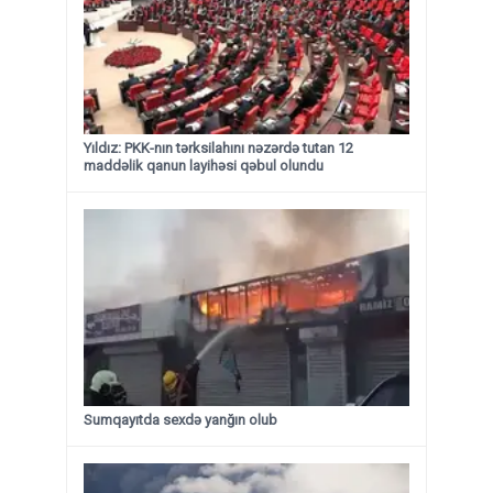
Yıldız: PKK-nın tərksilahını nəzərdə tutan 12
maddəlik qanun layihəsi qəbul olundu ​​​​​​​
Sumqayıtda sexdə yanğın olub