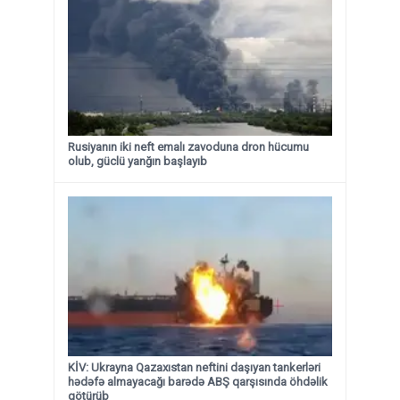
Rusiyanın iki neft emalı zavoduna dron hücumu
olub, güclü yanğın başlayıb
KİV: Ukrayna Qazaxıstan neftini daşıyan tankerləri
hədəfə almayacağı barədə ABŞ qarşısında öhdəlik
götürüb