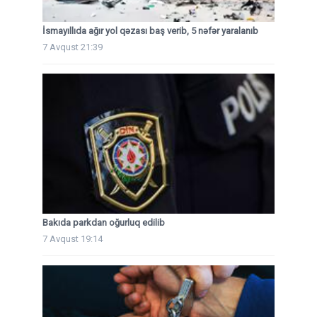
İsmayıllıda ağır yol qəzası baş verib, 5 nəfər yaralanıb
7 Avqust 21:39
Bakıda parkdan oğurluq edilib
7 Avqust 19:14