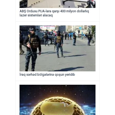
ABŞ Ordusu PUA-lara qarşı 400 milyon dollarlıq
lazer sistemləri alacaq
İraq sərhəd bölgələrinə qoşun yeridib