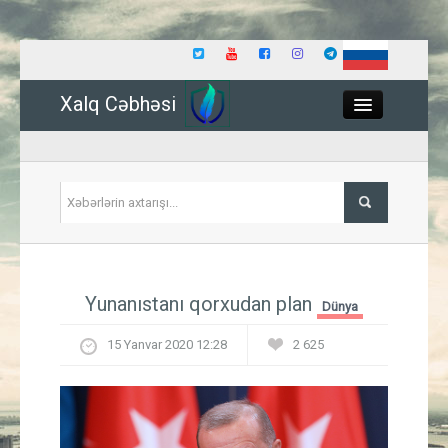
Xalq Cəbhəsi
Close
Siyasət
Yunanıstanı qorxudan plan
Dünya
İqtisadiyyat
15 Yanvar 2020 12:28
2 625
Dünya
Hadisə