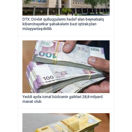
DTX: Dövlət qulluqçularını hədəf alan beynəlxalq
kibercinayətkar şəbəkələrin bəzi iştirakçıları
müəyyənləşdirilib
Yeddi ayda icmal büdcənin gəlirləri 28,8 milyard
manat olub