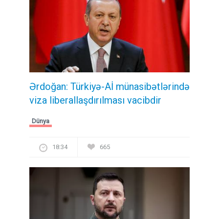
Ərdoğan: Türkiyə-Aİ münasibətlərində
viza liberallaşdırılması vacibdir
Dünya
18:34
665