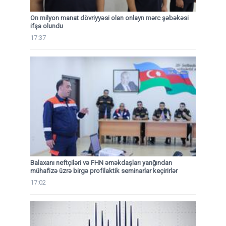
On milyon manat dövriyyəsi olan onlayn mərc şəbəkəsi
ifşa olundu
17:37
Balaxanı neftçiləri və FHN əməkdaşları yanğından
mühafizə üzrə birgə profilaktik seminarlar keçirirlər
17:02