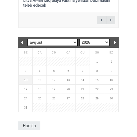
Litva Aİ-nin Miqrasiya Paktına yenidən baxılmasını
tələb edəcək
BE
ÇA
ÇƏ
CA
CÜ
ŞƏ
BZ
1
2
3
4
5
6
7
8
9
10
11
12
13
14
15
16
17
18
19
20
21
22
23
24
25
26
27
28
29
30
31
Hadisə