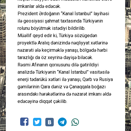
imkanlar əldə edəcək.
Prezident Ərdoğanın “Kanal İstanbul” layihəsi
ilə geosiyasi şahmat taxtasında Türkiyənin
rolunu böyütmək istədiyi bildirilib.
Müəllif qeyd edir ki, Türkiyə sözügedən
proyektlə Aralıq dənizində nəqliyyat xətlərinə
nəzarəti ələ keçirməklə yanaşı, bölgədə hərbi
tarazlığı da öz xeyrinə dəyişə biləcək.
Rəsmi Afinanın qorxusunu dilə gətirildiyi
analizdə Türkiyənin “Kanal İstanbul” vasitəsilə
enerji tədarükü xətləri ilə yanaşı, Qərb və Rusiya
gəmilərinin Qara dəniz və Çanaqqala boğazı
arasındakı hərəkətlərinə də nəzarət imkanı əldə
edəcəyinə diqqət çəkilib.