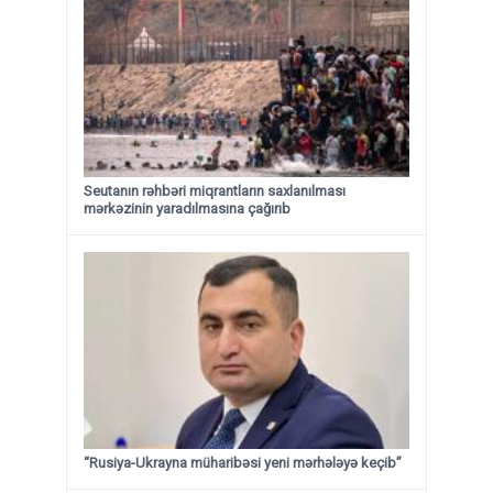
Seutanın rəhbəri miqrantların saxlanılması
mərkəzinin yaradılmasına çağırıb
“Rusiya-Ukrayna müharibəsi yeni mərhələyə keçib”