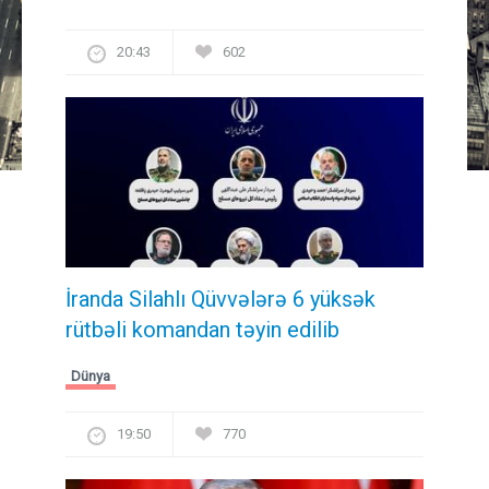
20:43
602
İranda Silahlı Qüvvələrə 6 yüksək
rütbəli komandan təyin edilib
Dünya
19:50
770