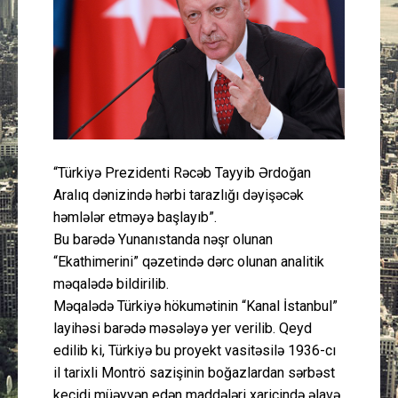
Güney Azərbaycan
Mədəniyyət
Müsahibə
İdman
“Türkiyə Prezidenti Rəcəb Tayyib Ərdoğan
Aralıq dənizində hərbi tarazlığı dəyişəcək
Layihə
həmlələr etməyə başlayıb”.
Bu barədə Yunanıstanda nəşr olunan
Gündəm
“Ekathimerini” qəzetində dərc olunan analitik
məqalədə bildirilib.
Cəmiyyət
Məqalədə Türkiyə hökumətinin “Kanal İstanbul”
layihəsi barədə məsələyə yer verilib. Qeyd
Peşə etikası
edilib ki, Türkiyə bu proyekt vasitəsilə 1936-cı
il tarixli Montrö sazişinin boğazlardan sərbəst
Əlaqə
keçidi müəyyən edən maddələri xaricində əlavə