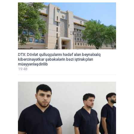
DTX: Dövlət qulluqçularını hədəf alan beynəlxalq
kibercinayətkar şəbəkələrin bəzi iştirakçıları
müəyyənləşdirilib
19:48