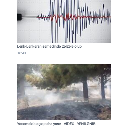
Lerik-Lənkəran sərhədində zəlzələ olub
16:43
Yasamalda açıq sahə yanır - VİDEO - YENİLƏNİB