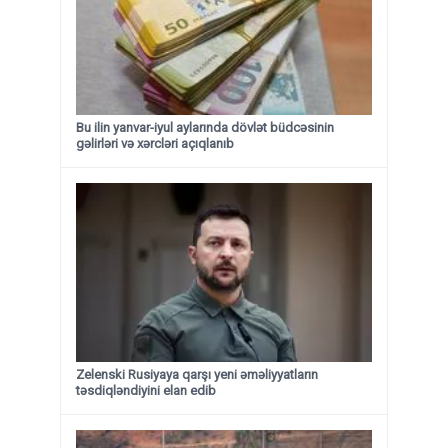
Bu ilin yanvar-iyul aylarında dövlət büdcəsinin
gəlirləri və xərcləri açıqlanıb
Zelenski Rusiyaya qarşı yeni əməliyyatların
təsdiqləndiyini elan edib