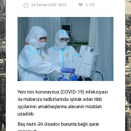
24 Yanvar 2023 18:25
2 772
Güney Azərbaycan
Mədəniyyət
Müsahibə
İdman
Layihə
Gündəm
Yeni növ koronavirus (COVID-19) infeksiyası
Cəmiyyət
ilə mübarizə tədbirlərində iştirak edən tibb
işçilərinin əməkhaqlarına əlavənin müddəti
Peşə etikası
uzadılıb.
Baş nazir Əli Əsədov bununla bağlı qərar
Əlaqə