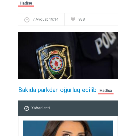
Hadisə
7 Avqust 19:14
938
Bakıda parkdan oğurluq edilib
Hadisə
Xəbər lenti