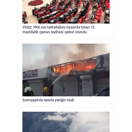
Yıldız: PKK-nın tərksilahını nəzərdə tutan 12
maddəlik qanun layihəsi qəbul olundu ​​​​​​​
Sumqayıtda sexdə yanğın olub