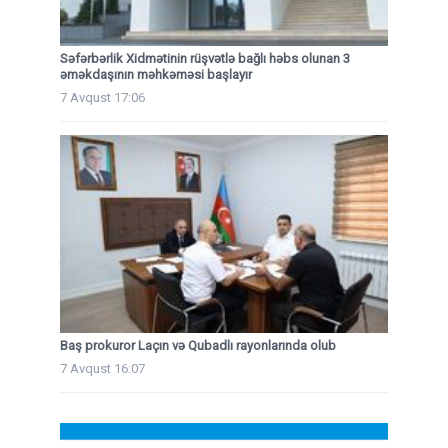
Səfərbərlik Xidmətinin rüşvətlə bağlı həbs olunan 3
əməkdaşının məhkəməsi başlayır
7 Avqust 17:06
Baş prokuror Laçın və Qubadlı rayonlarında olub
7 Avqust 16:07