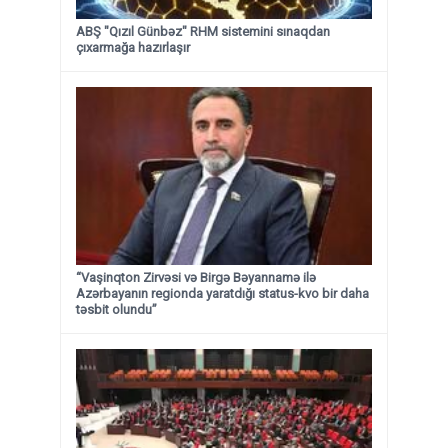
ABŞ "Qızıl Günbəz" RHM sistemini sınaqdan
çıxarmağa hazırlaşır
“Vaşinqton Zirvəsi və Birgə Bəyannamə ilə
Azərbayanın regionda yaratdığı status-kvo bir daha
təsbit olundu”