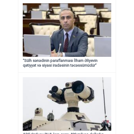
“Sülh sənədinin paraflanması İlham Əliyevin
qətiyyət və siyasi iradəsinin təcəssümüdür”