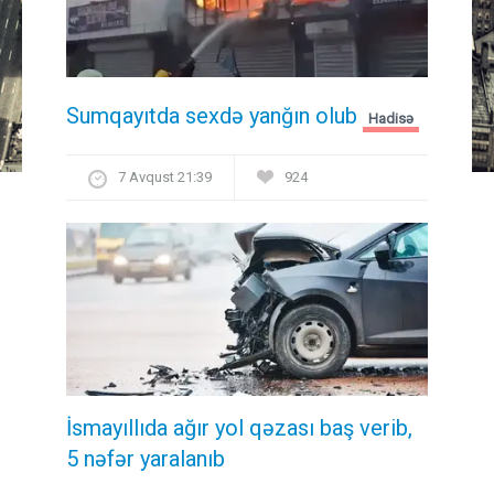
Sumqayıtda sexdə yanğın olub
Hadisə
7 Avqust 21:39
924
İsmayıllıda ağır yol qəzası baş verib,
5 nəfər yaralanıb