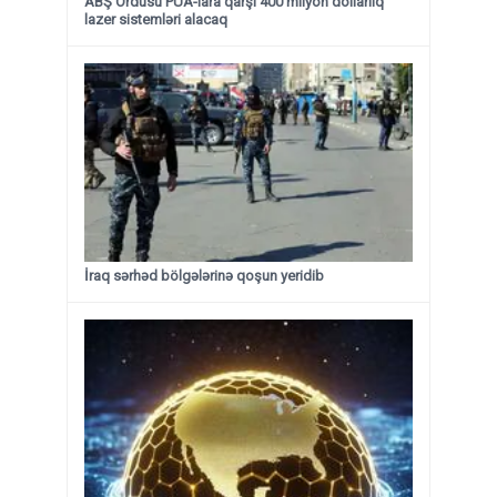
ABŞ Ordusu PUA-lara qarşı 400 milyon dollarlıq
lazer sistemləri alacaq
İraq sərhəd bölgələrinə qoşun yeridib