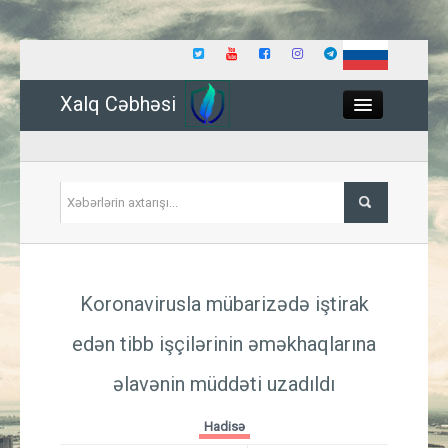
Xalq Cəbhəsi
Close
Siyasət
Koronavirusla mübarizədə iştirak
İqtisadiyyat
edən tibb işçilərinin əməkhaqlarına
Dünya
əlavənin müddəti uzadıldı
Hadisə
Hadisə