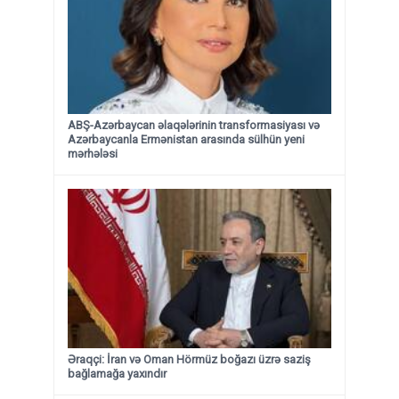
ABŞ-Azərbaycan əlaqələrinin transformasiyası və
Azərbaycanla Ermənistan arasında sülhün yeni
mərhələsi
Əraqçi: İran və Oman Hörmüz boğazı üzrə saziş
bağlamağa yaxındır