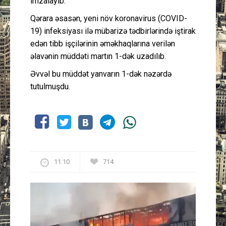
imzalayıb.
Qərara əsasən, yeni növ koronavirus (COVID-
19) infeksiyası ilə mübarizə tədbirlərində iştirak
edən tibb işçilərinin əməkhaqlarına verilən
əlavənin müddəti martın 1-dək uzadılıb.
Əvvəl bu müddət yanvarın 1-dək nəzərdə
tutulmuşdu.
11:10
714