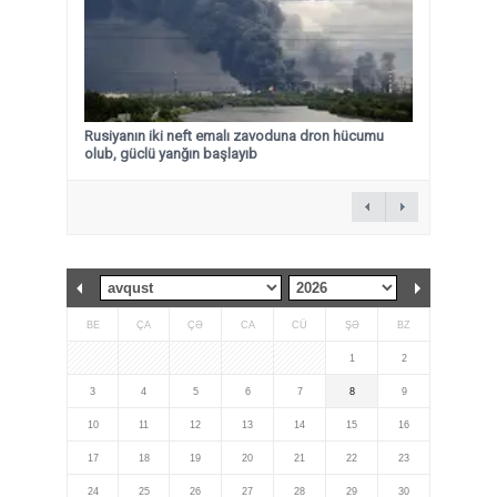
Rusiyanın iki neft emalı zavoduna dron hücumu
olub, güclü yanğın başlayıb
BE
ÇA
ÇƏ
CA
CÜ
ŞƏ
BZ
1
2
3
4
5
6
7
8
9
10
11
12
13
14
15
16
17
18
19
20
21
22
23
24
25
26
27
28
29
30