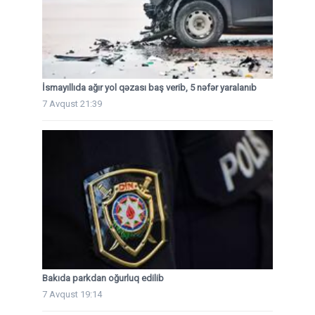
İsmayıllıda ağır yol qəzası baş verib, 5 nəfər yaralanıb
7 Avqust 21:39
Bakıda parkdan oğurluq edilib
7 Avqust 19:14