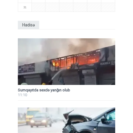
31
Hadisə
Sumqayıtda sexdə yanğın olub
11:10