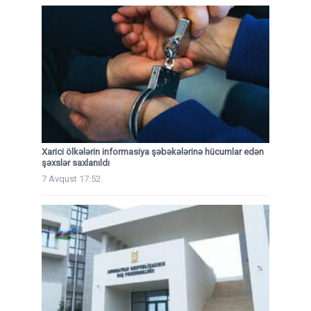
Xarici ölkələrin informasiya şəbəkələrinə hücumlar edən
şəxslər saxlanıldı
7 Avqust 17:52