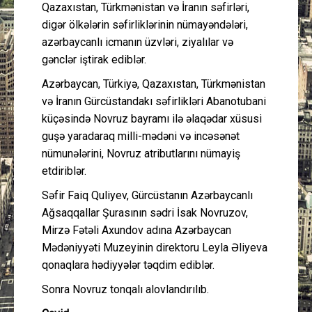
Qazaxıstan, Türkmənistan və İranın səfirləri,
digər ölkələrin səfirliklərinin nümayəndələri,
azərbaycanlı icmanın üzvləri, ziyalılar və
gənclər iştirak ediblər.
Azərbaycan, Türkiyə, Qazaxıstan, Türkmənistan
və İranın Gürcüstandakı səfirlikləri Abanotubani
küçəsində Novruz bayramı ilə əlaqədar xüsusi
guşə yaradaraq milli-mədəni və incəsənət
nümunələrini, Novruz atributlarını nümayiş
etdiriblər.
Səfir Faiq Quliyev, Gürcüstanın Azərbaycanlı
Ağsaqqallar Şurasının sədri İsak Novruzov,
Mirzə Fətəli Axundov adına Azərbaycan
Mədəniyyəti Muzeyinin direktoru Leyla Əliyeva
qonaqlara hədiyyələr təqdim ediblər.
Sonra Novruz tonqalı alovlandırılıb.