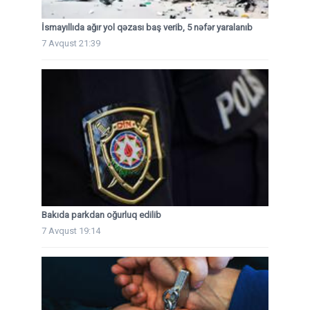
İsmayıllıda ağır yol qəzası baş verib, 5 nəfər yaralanıb
7 Avqust 21:39
Bakıda parkdan oğurluq edilib
7 Avqust 19:14