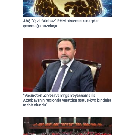
ABŞ "Qızıl Günbəz" RHM sistemini sınaqdan
çıxarmağa hazırlaşır
“Vaşinqton Zirvəsi və Birgə Bəyannamə ilə
Azərbayanın regionda yaratdığı status-kvo bir daha
təsbit olundu”