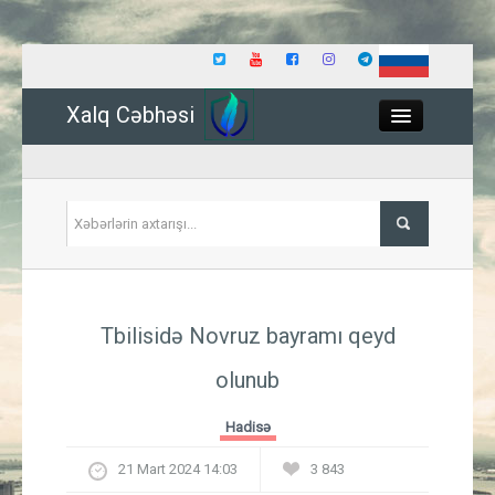
Xalq Cəbhəsi
Close
Siyasət
Tbilisidə Novruz bayramı qeyd
İqtisadiyyat
olunub
Dünya
Hadisə
Hadisə
21 Mart 2024 14:03
3 843