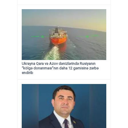
Ukrayna Qara və Azov dənizlərində Rusiyanın
“kölgə donanması”nın daha 12 gəmisinə zərbə
endirib