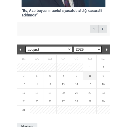
“Bu, Azərbaycanın xarici siyasətdə atdığı cəsarətli
addımdır”
BE
ÇA
ÇƏ
CA
CÜ
ŞƏ
BZ
1
2
3
4
5
6
7
8
9
10
11
12
13
14
15
16
17
18
19
20
21
22
23
24
25
26
27
28
29
30
31
Hadisə