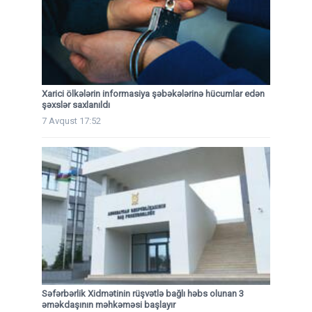
Xarici ölkələrin informasiya şəbəkələrinə hücumlar edən
şəxslər saxlanıldı
7 Avqust 17:52
Səfərbərlik Xidmətinin rüşvətlə bağlı həbs olunan 3
əməkdaşının məhkəməsi başlayır