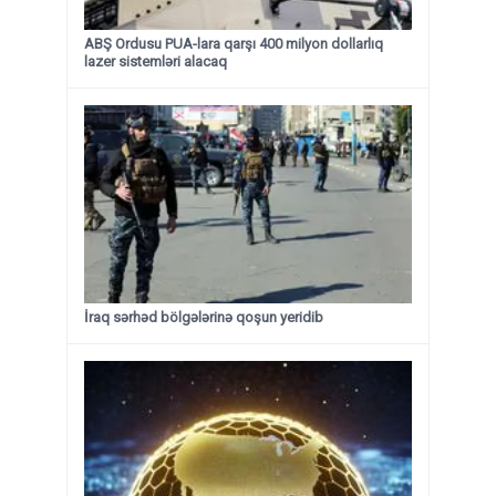
ABŞ Ordusu PUA-lara qarşı 400 milyon dollarlıq
lazer sistemləri alacaq
İraq sərhəd bölgələrinə qoşun yeridib