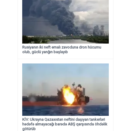
Rusiyanın iki neft emalı zavoduna dron hücumu
olub, güclü yanğın başlayıb
KİV: Ukrayna Qazaxıstan neftini daşıyan tankerləri
hədəfə almayacağı barədə ABŞ qarşısında öhdəlik
götürüb