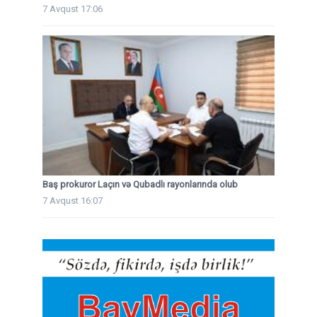
7 Avqust 17:06
Baş prokuror Laçın və Qubadlı rayonlarında olub
7 Avqust 16:07