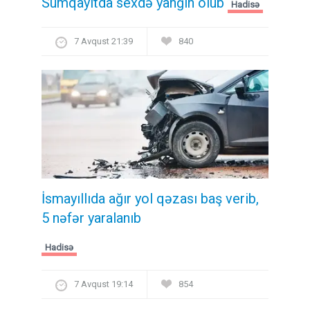
Sumqayıtda sexdə yanğın olub
Hadisə
7 Avqust 21:39
840
İsmayıllıda ağır yol qəzası baş verib,
5 nəfər yaralanıb
Hadisə
7 Avqust 19:14
854