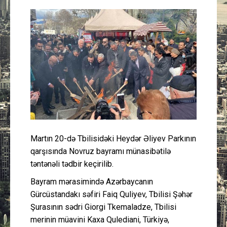
Güney Azərbaycan
Mədəniyyət
Müsahibə
İdman
Layihə
Martın 20-də Tbilisidəki Heydər Əliyev Parkının
Gündəm
qarşısında Novruz bayramı münasibətilə
təntənəli tədbir keçirilib.
Cəmiyyət
Bayram mərasimində Azərbaycanın
Peşə etikası
Gürcüstandakı səfiri Faiq Quliyev, Tbilisi Şəhər
Şurasının sədri Giorgi Tkemaladze, Tbilisi
merinin müavini Kaxa Qulediani, Türkiyə,
Əlaqə