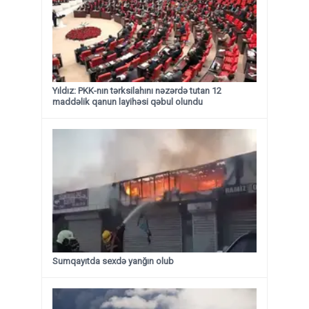
Yıldız: PKK-nın tərksilahını nəzərdə tutan 12
maddəlik qanun layihəsi qəbul olundu ​​​​​​​
Sumqayıtda sexdə yanğın olub