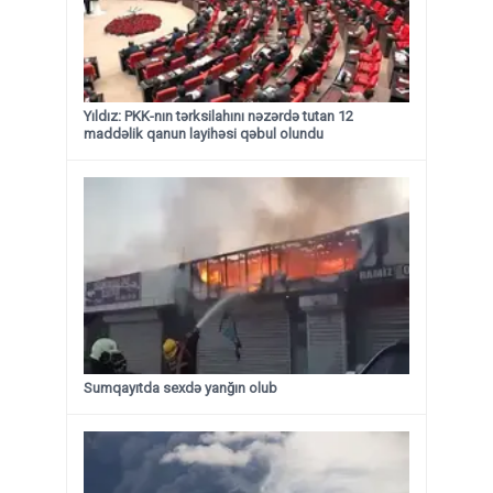
Yıldız: PKK-nın tərksilahını nəzərdə tutan 12
maddəlik qanun layihəsi qəbul olundu ​​​​​​​
Sumqayıtda sexdə yanğın olub