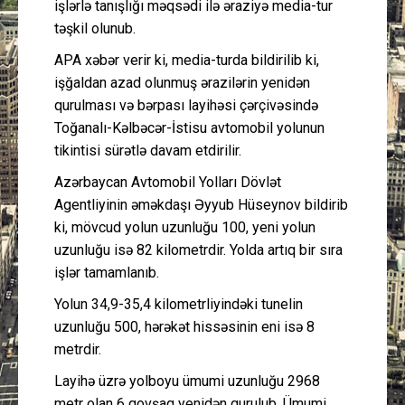
işlərlə tanışlığı məqsədi ilə əraziyə media-tur
təşkil olunub.
APA xəbər verir ki, media-turda bildirilib ki,
işğaldan azad olunmuş ərazilərin yenidən
qurulması və bərpası layihəsi çərçivəsində
Toğanalı-Kəlbəcər-İstisu avtomobil yolunun
tikintisi sürətlə davam etdirilir.
Azərbaycan Avtomobil Yolları Dövlət
Agentliyinin əməkdaşı Əyyub Hüseynov bildirib
ki, mövcud yolun uzunluğu 100, yeni yolun
uzunluğu isə 82 kilometrdir. Yolda artıq bir sıra
işlər tamamlanıb.
Yolun 34,9-35,4 kilometrliyindəki tunelin
uzunluğu 500, hərəkət hissəsinin eni isə 8
metrdir.
Layihə üzrə yolboyu ümumi uzunluğu 2968
metr olan 6 qovşaq yenidən qurulub. Ümumi