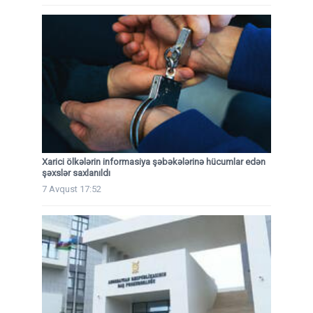
Xarici ölkələrin informasiya şəbəkələrinə hücumlar edən
şəxslər saxlanıldı
7 Avqust 17:52