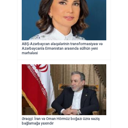
ABŞ-Azərbaycan əlaqələrinin transformasiyası və
Azərbaycanla Ermənistan arasında sülhün yeni
mərhələsi
Əraqçi: İran və Oman Hörmüz boğazı üzrə saziş
bağlamağa yaxındır