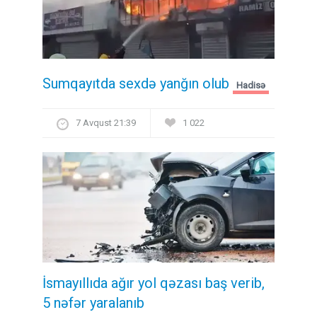
Sumqayıtda sexdə yanğın olub
Hadisə
7 Avqust 21:39
1 022
İsmayıllıda ağır yol qəzası baş verib,
5 nəfər yaralanıb