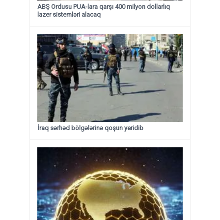
ABŞ Ordusu PUA-lara qarşı 400 milyon dollarlıq
lazer sistemləri alacaq
İraq sərhəd bölgələrinə qoşun yeridib