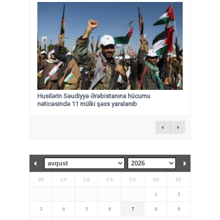
Husilərin Səudiyyə Ərəbistanına hücumu
nəticəsində 11 mülki şəxs yaralanıb
BE
ÇA
ÇƏ
CA
CÜ
ŞƏ
BZ
1
2
3
4
5
6
7
8
9