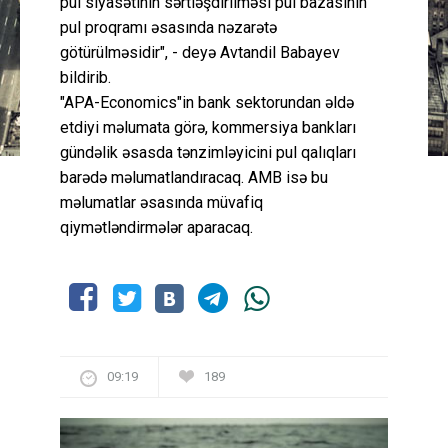
pul siyasətinin sərtləşdirilməsi pul bazasının
pul proqramı əsasında nəzarətə
götürülməsidir", - deyə Avtandil Babayev
bildirib.
"APA-Economics"in bank sektorundan əldə
etdiyi məlumata görə, kommersiya bankları
gündəlik əsasda tənzimləyicini pul qalıqları
barədə məlumatlandıracaq. AMB isə bu
məlumatlar əsasında müvafiq
qiymətləndirmələr aparacaq.
09:19
189