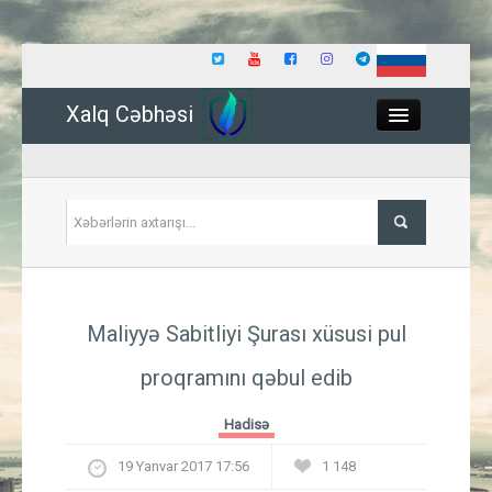
Xalq Cəbhəsi
Close
Siyasət
Maliyyə Sabitliyi Şurası xüsusi pul
İqtisadiyyat
proqramını qəbul edib
Dünya
Hadisə
Hadisə
19 Yanvar 2017 17:56
1 148