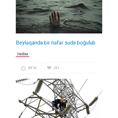
Beyləqanda bir nəfər suda boğulub
Hadisə
09:16
231