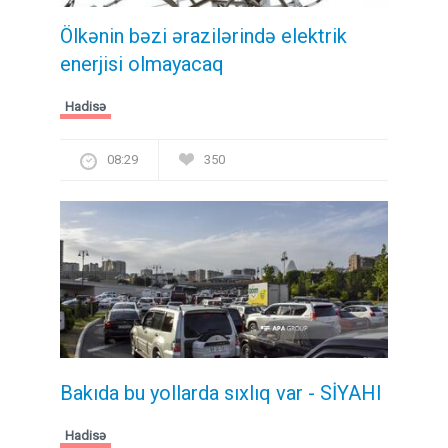
Ölkənin bəzi ərazilərində elektrik
enerjisi olmayacaq
Hadisə
08:29
350
Bakıda bu yollarda sıxlıq var - SİYAHI
Hadisə