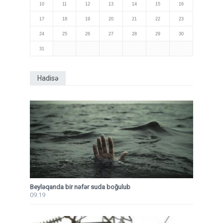
10
11
12
13
14
15
16
17
18
19
20
21
22
23
24
25
26
27
28
29
30
31
Hadisə
Beyləqanda bir nəfər suda boğulub
09:19