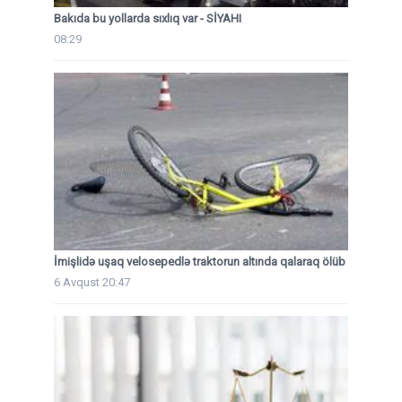
Bakıda bu yollarda sıxlıq var - SİYAHI
08:29
İmişlidə uşaq velosepedlə traktorun altında qalaraq ölüb
6 Avqust 20:47