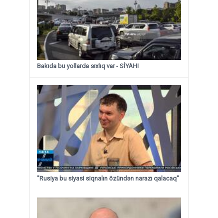
Bakıda bu yollarda sıxlıq var - SİYAHI
"Rusiya bu siyasi siqnalın özündən narazı qalacaq"