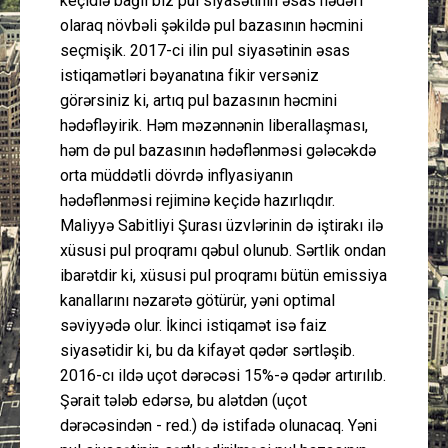
keçidlə bağlı biz pul siyasətinin əsas hədəfi
olaraq növbəli şəkildə pul bazasının həcmini
seçmişik. 2017-ci ilin pul siyasətinin əsas
istiqamətləri bəyanatına fikir versəniz
görərsiniz ki, artıq pul bazasının həcmini
hədəfləyirik. Həm məzənnənin liberallaşması,
həm də pul bazasının hədəflənməsi gələcəkdə
orta müddətli dövrdə inflyasiyanın
hədəflənməsi rejiminə keçidə hazırlıqdır.
Maliyyə Sabitliyi Şurası üzvlərinin də iştirakı ilə
xüsusi pul proqramı qəbul olunub. Sərtlik ondan
ibarətdir ki, xüsusi pul proqramı bütün emissiya
kanallarını nəzarətə götürür, yəni optimal
səviyyədə olur. İkinci istiqamət isə faiz
siyasətidir ki, bu da kifayət qədər sərtləşib.
2016-cı ildə uçot dərəcəsi 15%-ə qədər artırılıb.
Şərait tələb edərsə, bu alətdən (uçot
dərəcəsindən - red.) də istifadə olunacaq. Yəni