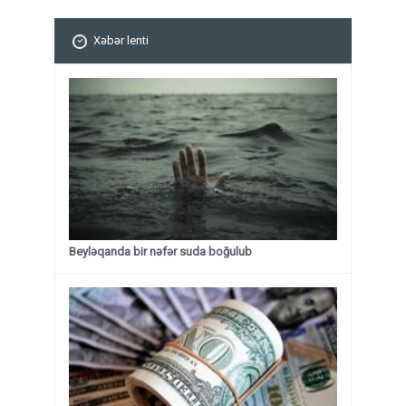
Xəbər lenti
Beyləqanda bir nəfər suda boğulub