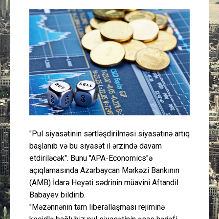
Güney Azərbaycan
Mədəniyyət
Müsahibə
İdman
Layihə
"Pul siyasətinin sərtləşdirilməsi siyasətinə artıq
Gündəm
başlanıb və bu siyasət il ərzində davam
etdiriləcək". Bunu "APA-Economics"ə
Cəmiyyət
açıqlamasında Azərbaycan Mərkəzi Bankının
(AMB) İdarə Heyəti sədrinin müavini Aftandil
Peşə etikası
Babayev bildirib.
"Məzənnənin tam liberallaşması rejiminə
Əlaqə