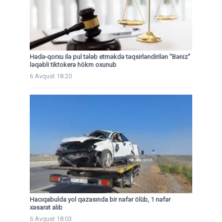
Hədə-qorxu ilə pul tələb etməkdə təqsirləndirilən "Bəniz"
ləqəbli tiktokerə hökm oxunub
6 Avqust 18:20
Hacıqabulda yol qəzasında bir nəfər ölüb, 1 nəfər
xəsarət alıb
6 Avqust 18:03