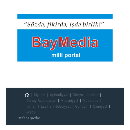
Siyasət
İqtisadiyyat
Dünya
Hadisə
Güney Azərbaycan
Mədəniyyət
Müsahibə
İdman
Layihə
Ədəbiyyat
Gündəm
Cəmiyyət
Əlaqə
İstifadə şərtləri