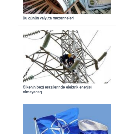
Bu günün valyuta məzənnələri
Ölkənin bəzi ərazilərində elektrik enerjisi
olmayacaq