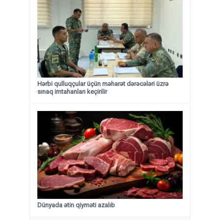
Hərbi qulluqçular üçün məharət dərəcələri üzrə
sınaq imtahanları keçirilir
Dünyada ətin qiyməti azalıb