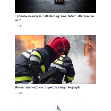
Tərtərdə ər-arvadın qətli ilə bağlı bəzi təfərrüatlar məlum
olub
11:47
Bakının mərkəzində obyektdə yanğın başlayıb
11:45