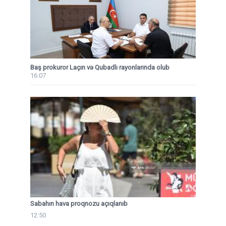
Baş prokuror Laçın və Qubadlı rayonlarında olub
16:07
Sabahın hava proqnozu açıqlanıb
12:50