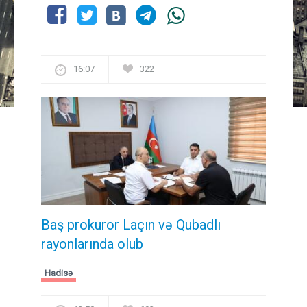
16:07
322
Baş prokuror Laçın və Qubadlı
rayonlarında olub
Hadisə