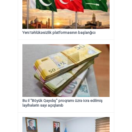
Yeni təhlükəsizlik platformasının başlanğıcı
Bu il "Böyük Qayıdış" proqramı üzrə icra edilmiş
layihələrin sayı açıqlanıb