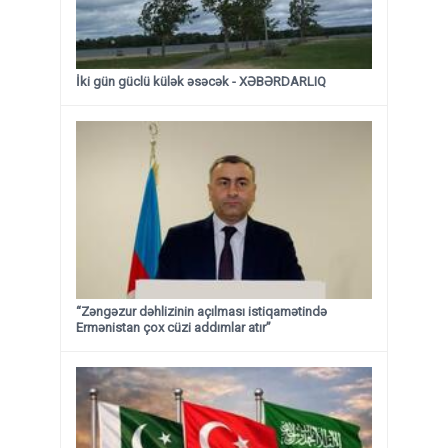
İki gün güclü külək əsəcək - XƏBƏRDARLIQ
“Zəngəzur dəhlizinin açılması istiqamətində
Ermənistan çox cüzi addımlar atır”