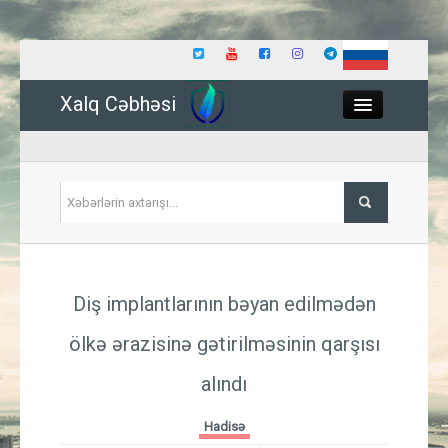
Xalq Cəbhəsi
Close
Siyasət
Diş implantlarının bəyan edilmədən
İqtisadiyyat
ölkə ərazisinə gətirilməsinin qarşısı
Dünya
alındı
Hadisə
Hadisə