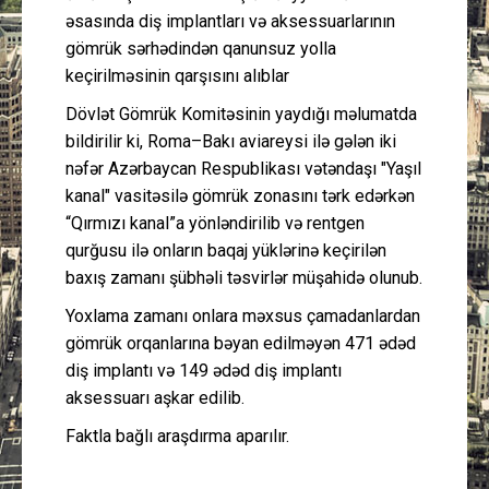
əsasında diş implantları və aksessuarlarının
gömrük sərhədindən qanunsuz yolla
keçirilməsinin qarşısını alıblar
Dövlət Gömrük Komitəsinin yaydığı məlumatda
bildirilir ki, Roma–Bakı aviareysi ilə gələn iki
nəfər Azərbaycan Respublikası vətəndaşı "Yaşıl
kanal" vasitəsilə gömrük zonasını tərk edərkən
“Qırmızı kanal”a yönləndirilib və rentgen
qurğusu ilə onların baqaj yüklərinə keçirilən
baxış zamanı şübhəli təsvirlər müşahidə olunub.
Yoxlama zamanı onlara məxsus çamadanlardan
gömrük orqanlarına bəyan edilməyən 471 ədəd
diş implantı və 149 ədəd diş implantı
aksessuarı aşkar edilib.
Faktla bağlı araşdırma aparılır.