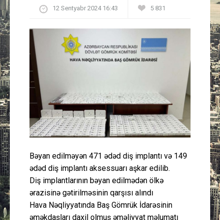
12 Sentyabr 2024 16:43
5 831
Güney Azərbaycan
Mədəniyyət
Müsahibə
İdman
Layihə
Gündəm
Bəyan edilməyən 471 ədəd diş implantı və 149
Cəmiyyət
ədəd diş implantı aksessuarı aşkar edilib.
Diş implantlarının bəyan edilmədən ölkə
Peşə etikası
ərazisinə gətirilməsinin qarşısı alındı
Hava Nəqliyyatında Baş Gömrük İdarəsinin
Əlaqə
əməkdaşları daxil olmuş əməliyyat məlumatı