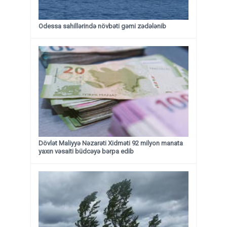
Odessa sahillərində növbəti gəmi zədələnib
Dövlət Maliyyə Nəzarəti Xidməti 92 milyon manata
yaxın vəsaiti büdcəyə bərpa edib