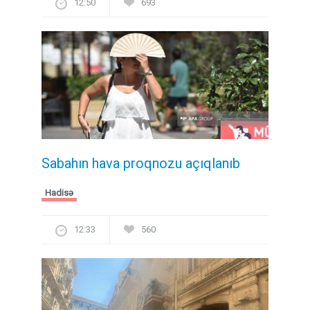
12:50
693
Sabahın hava proqnozu açıqlanıb
Hadisə
12:33
560