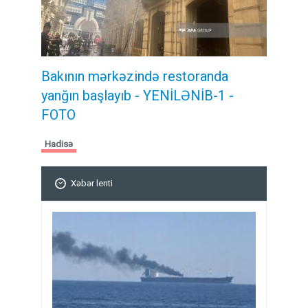
Bakının mərkəzində restoranda
yanğın başlayıb
- YENİLƏNİB-1 -
FOTO
Hadisə
Xəbər lenti