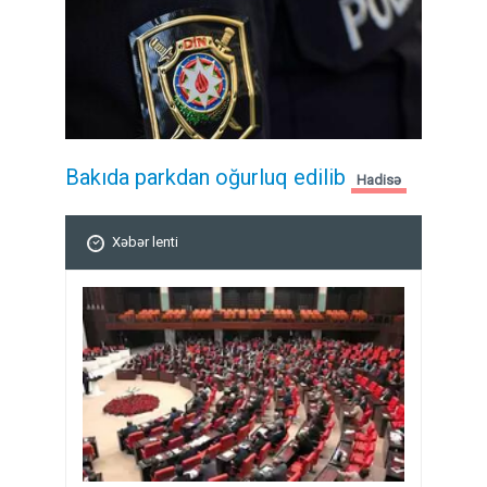
Bakıda parkdan oğurluq edilib
Hadisə
Xəbər lenti