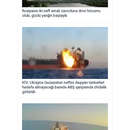
Rusiyanın iki neft emalı zavoduna dron hücumu
olub, güclü yanğın başlayıb
KİV: Ukrayna Qazaxıstan neftini daşıyan tankerləri
hədəfə almayacağı barədə ABŞ qarşısında öhdəlik
götürüb