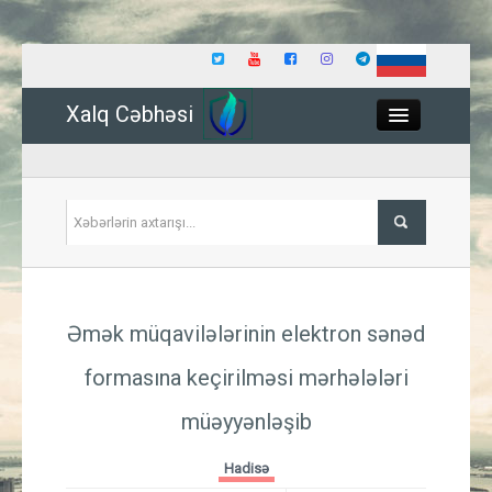
Xalq Cəbhəsi
Close
Siyasət
Əmək müqavilələrinin elektron sənəd
İqtisadiyyat
formasına keçirilməsi mərhələləri
Dünya
müəyyənləşib
Hadisə
Hadisə