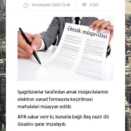
18 Sentyabr 2024 13:46
4 557
Güney Azərbaycan
Mədəniyyət
Müsahibə
İdman
Layihə
Gündəm
İşəgötürənlər tərəfindən əmək müqavilələrinin
Cəmiyyət
elektron sənəd formasına keçirilməsi
mərhələləri müəyyən edilib.
Peşə etikası
APA xəbər verir ki, bununla bağlı Baş nazir Əli
Əsədov qərar imzalayıb.
Əlaqə