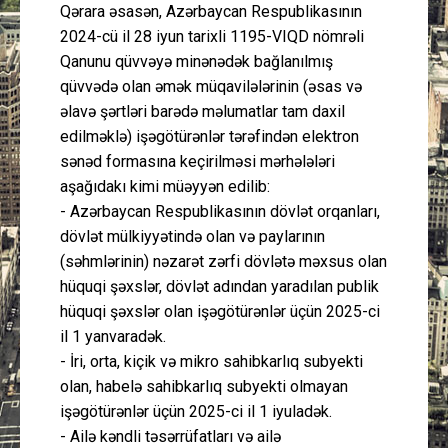
Qərara əsasən, Azərbaycan Respublikasının
2024-cü il 28 iyun tarixli 1195-VIQD nömrəli
Qanunu qüvvəyə minənədək bağlanılmış
qüvvədə olan əmək müqavilələrinin (əsas və
əlavə şərtləri barədə məlumatlar tam daxil
edilməklə) işəgötürənlər tərəfindən elektron
sənəd formasına keçirilməsi mərhələləri
aşağıdakı kimi müəyyən edilib:
- Azərbaycan Respublikasının dövlət orqanları,
dövlət mülkiyyətində olan və paylarının
(səhmlərinin) nəzarət zərfi dövlətə məxsus olan
hüquqi şəxslər, dövlət adından yaradılan publik
hüquqi şəxslər olan işəgötürənlər üçün 2025-ci
il 1 yanvaradək.
- İri, orta, kiçik və mikro sahibkarlıq subyekti
olan, habelə sahibkarlıq subyekti olmayan
işəgötürənlər üçün 2025-ci il 1 iyuladək.
- Ailə kəndli təsərrüfatları və ailə