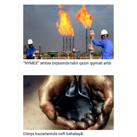
"NYMEX" əmtəə birjasında təbii qazın qiyməti artıb
Dünya bazarlarında neft bahalaşıb