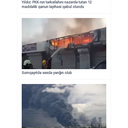
Yıldız: PKK-nın tərksilahını nəzərdə tutan 12
maddəlik qanun layihəsi qəbul olundu ​​​​​​​
Sumqayıtda sexdə yanğın olub