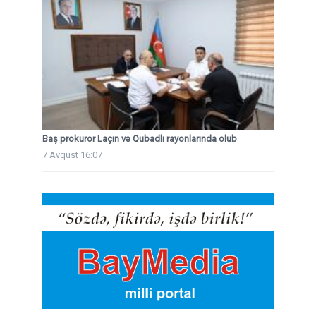
Baş prokuror Laçın və Qubadlı rayonlarında olub
7 Avqust 16:07