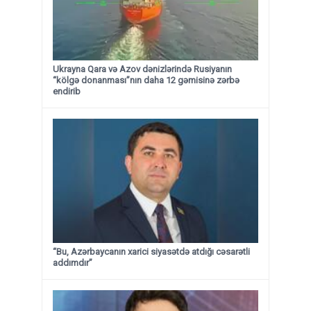
Ukrayna Qara və Azov dənizlərində Rusiyanın
“kölgə donanması”nın daha 12 gəmisinə zərbə
endirib
“Bu, Azərbaycanın xarici siyasətdə atdığı cəsarətli
addımdır”