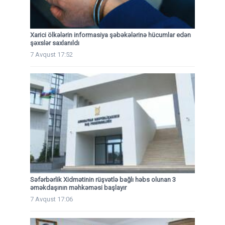
Xarici ölkələrin informasiya şəbəkələrinə hücumlar edən
şəxslər saxlanıldı
7 Avqust 17:52
Səfərbərlik Xidmətinin rüşvətlə bağlı həbs olunan 3
əməkdaşının məhkəməsi başlayır
7 Avqust 17:06