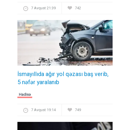
7 Avqust 21:39
742
İsmayıllıda ağır yol qəzası baş verib,
5 nəfər yaralanıb
Hadisə
7 Avqust 19:14
749