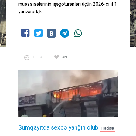
müəssisələrinin işəgötürənləri üçün 2026-cı il 1
yanvaradək.
11:10
350
Sumqayıtda sexdə yanğın olub
Hadisə