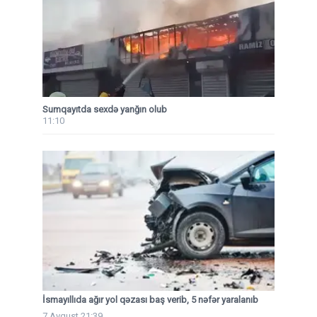
Sumqayıtda sexdə yanğın olub
11:10
İsmayıllıda ağır yol qəzası baş verib, 5 nəfər yaralanıb
7 Avqust 21:39