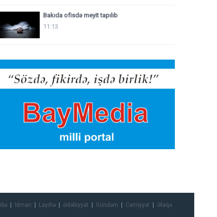
Bakıda ofisdə meyit tapılıb
11:13
ibə
İdman
Layihə
Ədəbiyyat
Gündəm
Cəmiyyət
Əlaqə