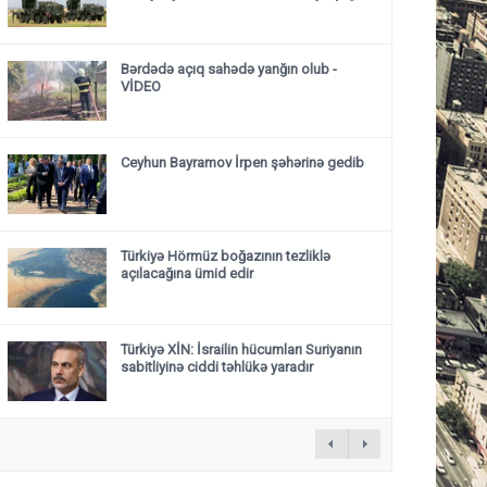
Bərdədə açıq sahədə yanğın olub -
VİDEO
Ceyhun Bayramov İrpen şəhərinə gedib
Türkiyə Hörmüz boğazının tezliklə
açılacağına ümid edir
Türkiyə XİN: İsrailin hücumları Suriyanın
sabitliyinə ciddi təhlükə yaradır