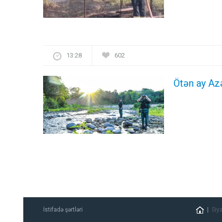
13:28
602
Ötən ay Az
İstifadə şərtləri
Siy