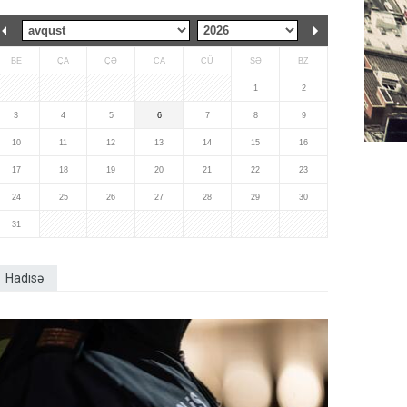
BE
ÇA
ÇƏ
CA
CÜ
ŞƏ
BZ
1
2
3
4
5
6
7
8
9
10
11
12
13
14
15
16
17
18
19
20
21
22
23
24
25
26
27
28
29
30
31
Hadisə