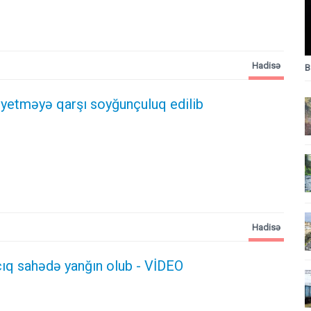
Hadisə
B
iyetməyə qarşı soyğunçuluq edilib
Hadisə
ıq sahədə yanğın olub - VİDEO