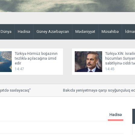
Dünya
Hadisə
Güney Azərbaycan
Mədəniyyət
Müsahibə
İdma
Türkiyə Hörmüz boğazının
Türkiyə XİN: İsraili
tezliklə açılacağına ümid
hücumları Suriyan
edir
sabitliyinə ciddi t
yaradır
14:47
14:45
də saxlayacaq"
Bakıda yeniyetməyə qarşı soyğunçuluq edilib
Hadisə