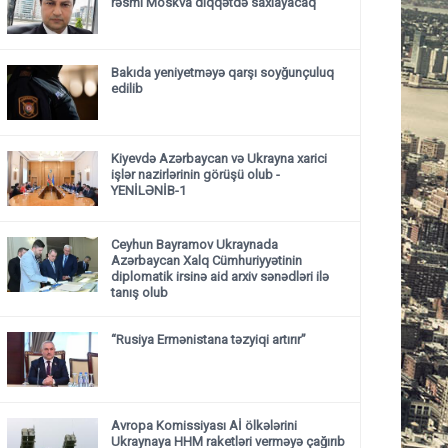
rəsmi Moskva diqqətdə saxlayacaq"
Bakıda yeniyetməyə qarşı soyğunçuluq
edilib
Kiyevdə Azərbaycan və Ukrayna xarici
işlər nazirlərinin görüşü olub -
YENİLƏNİB-1
Ceyhun Bayramov Ukraynada
Azərbaycan Xalq Cümhuriyyətinin
diplomatik irsinə aid arxiv sənədləri ilə
tanış olub
“Rusiya Ermənistana təzyiqi artırır”
Avropa Komissiyası Aİ ölkələrini
Ukraynaya HHM raketləri verməyə çağırıb