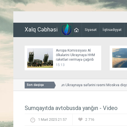
Xalq Cəbhəsi
Siyasət
İqtisadiyyat
Avropa Komissiyası Aİ
ölkələrini Ukraynaya HHM
raketləri verməyə çağırıb
15:13
"Ceyhun Bayramovun Ukraynaya səfərini rəsmi Moskva diqqət
Son dəqiqə
Sumqayıtda avtobusda yanğın - Video
1 Mart 2025 21:57
2 716