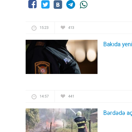
15:23
413
Bakıda yen
14:57
441
Bərdədə aç