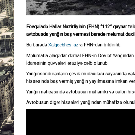
Fövqəladə Hallar Nazirliyinin (FHN) “112” qaynar tel
avtobusda yanğın baş verməsi barədə məlumat daxil
Bu barədə
-a FHN-dən bildirilib.
Xalqcebhesi.az
Məlumatla əlaqədar dərhal FHN-in Dövlət Yanğından
İdarəsinin qüvvələri əraziyə cəlb olunub.
Yanğınsöndürənlərin çevik müdaxiləsi sayəsində və
hissəsində baş vermiş yanğın yayılmasına imkan ve
Yanğın nəticəsində avtobusun mühərriki və salon his
Avtobusun digər hissələri yanğından mühafizə olunu