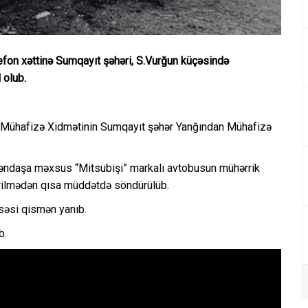
efon xəttinə Sumqayıt şəhəri, S.Vurğun küçəsində
 olub.
 Mühafizə Xidmətinin Sumqayıt şəhər Yanğından Mühafizə
təndaşa məxsus “Mitsubişi” markalı avtobusun mühərrik
rilmədən qısa müddətdə söndürülüb.
səsi qismən yanıb.
b.