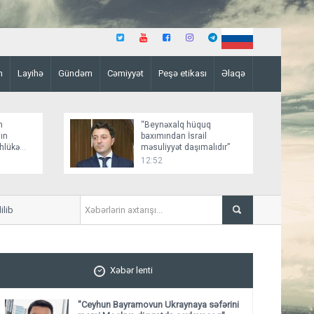
n
Layihə
Gündəm
Cəmiyyət
Peşə etikası
Əlaqə
n
“Beynəxalq hüquq
ın
baxımından İsrail
əhlükə
məsuliyyət daşımalıdır”
12:52
Kiyevdə Azərbaycan və Ukray
Xəbər lenti
"Ceyhun Bayramovun Ukraynaya səfərini