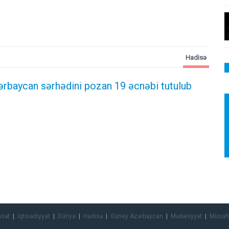
Hadisə
ərbaycan sərhədini pozan 19 əcnəbi tutulub
asət
İqtisadiyyat
Dünya
Hadisə
Güney Azərbaycan
Mədəniyyət
Müsah