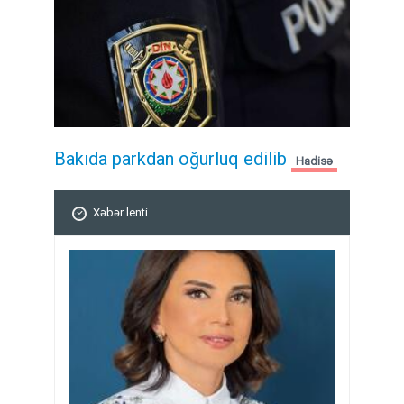
Bakıda parkdan oğurluq edilib
Hadisə
Xəbər lenti