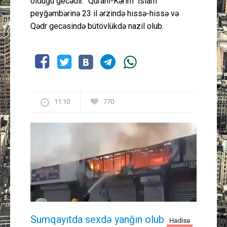
olduğu gecədir. "Qurani-Kərim" İslam
peyğəmbərinə 23 il ərzində hissə-hissə və
Qədr gecəsində bütövlükdə nazil olub.
11:10
770
Sumqayıtda sexdə yanğın olub
Hadisə