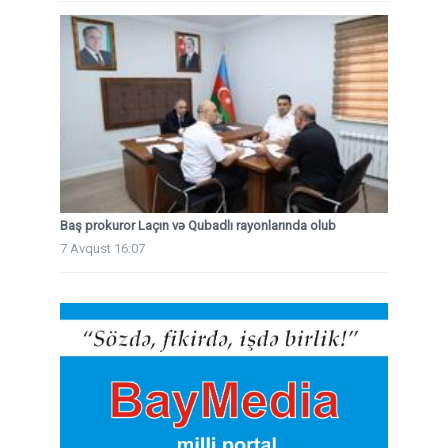
Baş prokuror Laçın və Qubadlı rayonlarında olub
7 Avqust 16:07