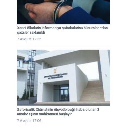
Xarici ölkələrin informasiya şəbəkələrinə hücumlar edən
şəxslər saxlanıldı
7 Avqust 17:52
Səfərbərlik Xidmətinin rüşvətlə bağlı həbs olunan 3
əməkdaşının məhkəməsi başlayır
7 Avqust 17:06