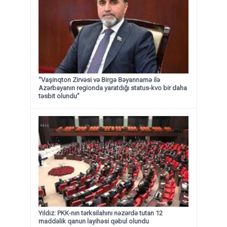
“Vaşinqton Zirvəsi və Birgə Bəyannamə ilə
Azərbayanın regionda yaratdığı status-kvo bir daha
təsbit olundu”
Yıldız: PKK-nın tərksilahını nəzərdə tutan 12
maddəlik qanun layihəsi qəbul olundu ​​​​​​​