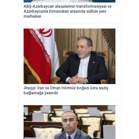
ABŞ-Azərbaycan əlaqələrinin transformasiyası və
Azərbaycanla Ermənistan arasında sülhün yeni
mərhələsi
Əraqçi: İran və Oman Hörmüz boğazı üzrə saziş
bağlamağa yaxındır