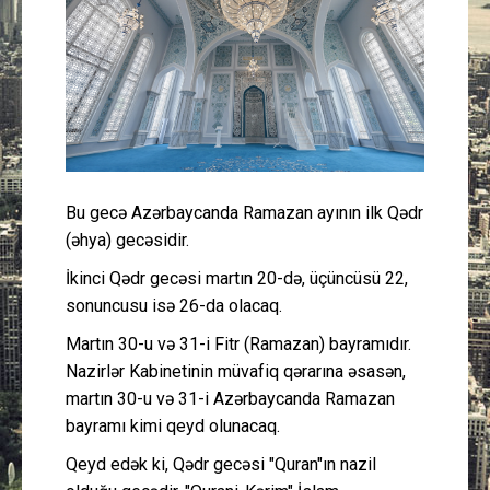
Güney Azərbaycan
Mədəniyyət
Müsahibə
İdman
Bu gecə Azərbaycanda Ramazan ayının ilk Qədr
(əhya) gecəsidir.
Layihə
İkinci Qədr gecəsi martın 20-də, üçüncüsü 22,
sonuncusu isə 26-da olacaq.
Gündəm
Martın 30-u və 31-i Fitr (Ramazan) bayramıdır.
Cəmiyyət
Nazirlər Kabinetinin müvafiq qərarına əsasən,
martın 30-u və 31-i Azərbaycanda Ramazan
Peşə etikası
bayramı kimi qeyd olunacaq.
Qeyd edək ki, Qədr gecəsi "Quran"ın nazil
Əlaqə