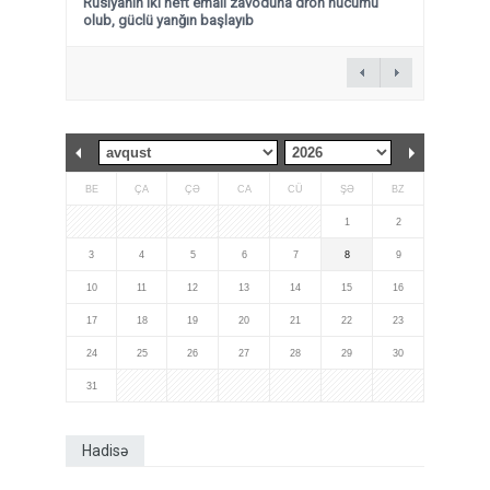
Rusiyanın iki neft emalı zavoduna dron hücumu
olub, güclü yanğın başlayıb
BE
ÇA
ÇƏ
CA
CÜ
ŞƏ
BZ
1
2
3
4
5
6
7
8
9
10
11
12
13
14
15
16
17
18
19
20
21
22
23
24
25
26
27
28
29
30
31
Hadisə