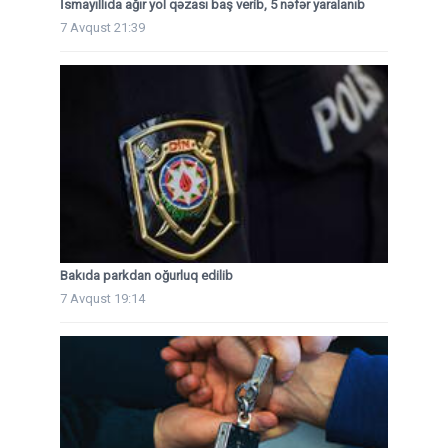
İsmayıllıda ağır yol qəzası baş verib, 5 nəfər yaralanıb
7 Avqust 21:39
Bakıda parkdan oğurluq edilib
7 Avqust 19:14