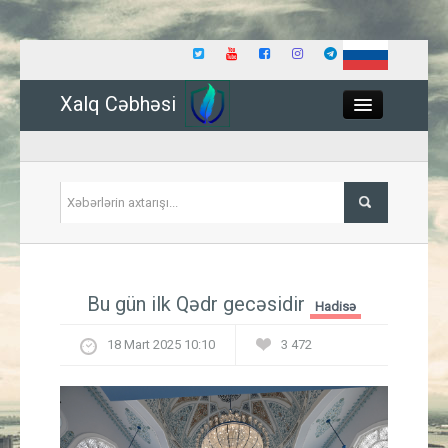
Xalq Cəbhəsi
Close
Siyasət
Bu gün ilk Qədr gecəsidir
Hadisə
İqtisadiyyat
18 Mart 2025 10:10
3 472
Dünya
Hadisə