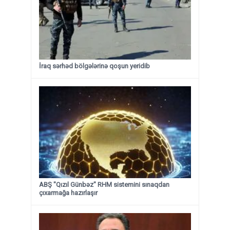
İraq sərhəd bölgələrinə qoşun yeridib
ABŞ "Qızıl Günbəz" RHM sistemini sınaqdan
çıxarmağa hazırlaşır