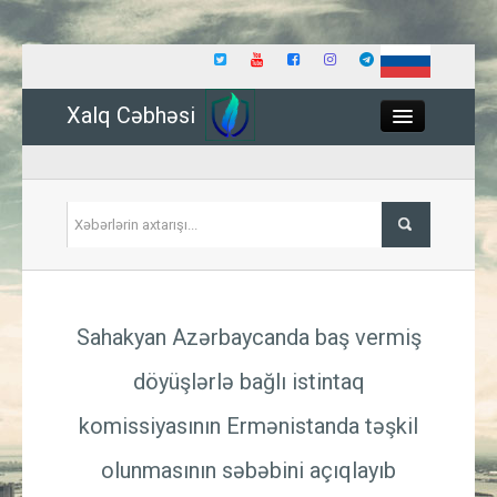
Xalq Cəbhəsi
Close
Siyasət
Sahakyan Azərbaycanda baş vermiş
İqtisadiyyat
döyüşlərlə bağlı istintaq
Dünya
komissiyasının Ermənistanda təşkil
Hadisə
olunmasının səbəbini açıqlayıb