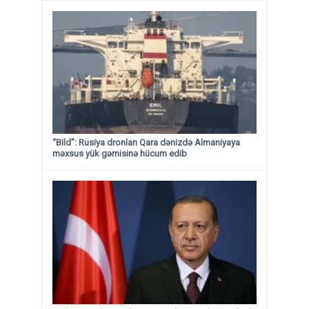
“Bild”: Rusiya dronları Qara dənizdə Almaniyaya
məxsus yük gəmisinə hücum edib