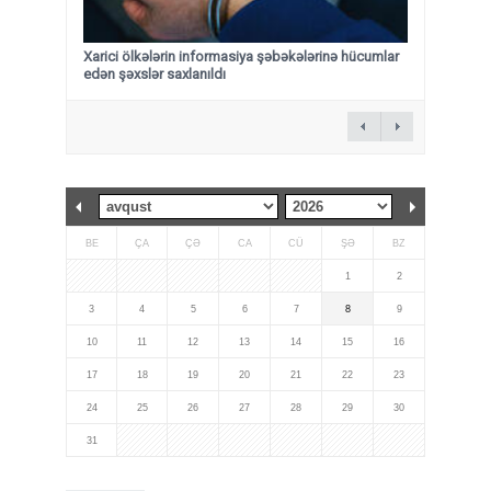
Xarici ölkələrin informasiya şəbəkələrinə hücumlar
edən şəxslər saxlanıldı
BE
ÇA
ÇƏ
CA
CÜ
ŞƏ
BZ
1
2
3
4
5
6
7
8
9
10
11
12
13
14
15
16
17
18
19
20
21
22
23
24
25
26
27
28
29
30
31