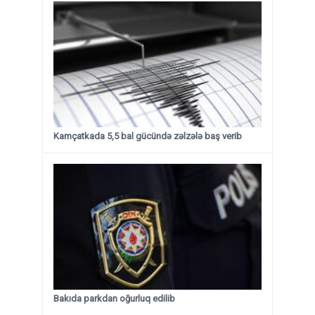
Kamçatkada 5,5 bal gücündə zəlzələ baş verib
Bakıda parkdan oğurluq edilib