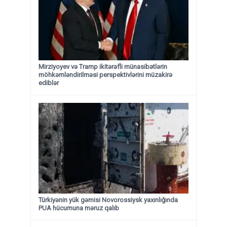
Mirziyoyev və Tramp ikitərəfli münasibətlərin
möhkəmləndirilməsi perspektivlərini müzakirə
ediblər
Türkiyənin yük gəmisi Novorossiysk yaxınlığında
PUA hücumuna məruz qalıb