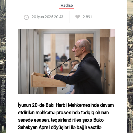
Güney Azərbaycan
Hadisə
20 İyun 2025 20:43
2 891
Mədəniyyət
Müsahibə
İdman
Layihə
Gündəm
Cəmiyyət
İyunun 20-də Bakı Hərbi Məhkəməsində davam
etdirilən məhkəmə prosesində tədqiq olunan
Peşə etikası
sənədə əsasən, təqsirləndirilən şəxs Bako
Sahakyan Aprel döyüşləri ilə bağlı vaxtilə
Əlaqə