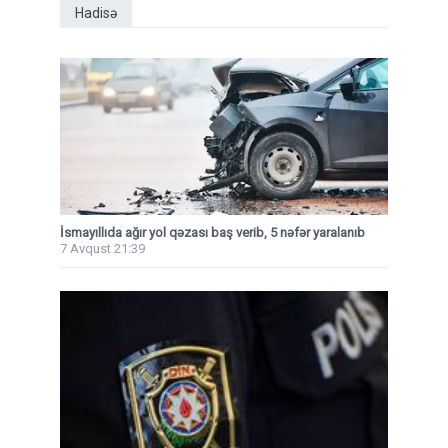
Hadisə
İsmayıllıda ağır yol qəzası baş verib, 5 nəfər yaralanıb
7 Avqust 21:39