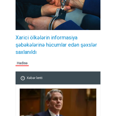
Xarici ölkələrin informasiya
şəbəkələrinə hücumlar edən şəxslər
saxlanıldı
Hadisə
Xəbər lenti