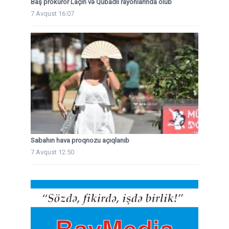
Baş prokuror Laçın və Qubadlı rayonlarında olub
7 Avqust 16:07
Sabahın hava proqnozu açıqlanıb
7 Avqust 12:50