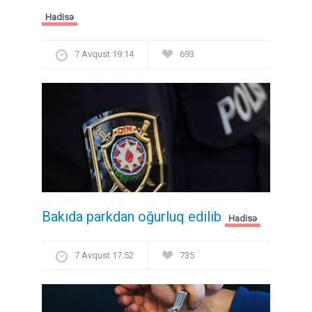
Hadisə
7 Avqust 19:14
693
Bakıda parkdan oğurluq edilib
Hadisə
7 Avqust 17:52
735