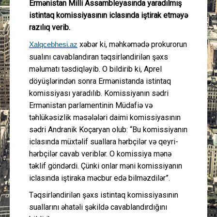
Ermənistan Milli Assambleyasında yaradılmış
istintaq komissiyasının iclasında iştirak etməyə
razılıq verib.
xəbər ki, məhkəmədə prokurorun
Xalqcebhesi.az
sualını cavablandıran təqsirləndirilən şəxs
məlumatı təsdiqləyib. O bildirib ki, Aprel
döyüşlərindən sonra Ermənistanda istintaq
komissiyası yaradılıb. Komissiyanın sədri
Ermənistan parlamentinin Müdafiə və
təhlükəsizlik məsələləri daimi komissiyasının
sədri Andranik Koçaryan olub: “Bu komissiyanın
iclasında müxtəlif suallara hərbçilər və qeyri-
hərbçilər cavab veriblər. O komissiya mənə
təklif göndərdi. Çünki onlar məni komissiyanın
iclasında iştiraka məcbur edə bilməzdilər”.
Təqsirləndirilən şəxs istintaq komissiyasının
suallarını əhatəli şəkildə cavablandırdığını