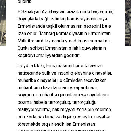
bildirib.
B.Sahakyan Azərbaycan ərazilərində baş vermiş
döyüşlərlə bağlı istintaq komissiyasının niyə
Ermənistanda təşkil olunmasının səbəbini belə
izah edib: “İstintaq komissiyasının Ermənistan
Milli Assambleyasında yaradılması normal idi.
Çünki söhbət Ermənistan silahlı qüvvələrinin
keçirdiyi əməliyyatdan gedirdi”.
Qeyd edək ki, Ermənistanın hərbi təcavüzü
nəticəsində sülh və insanlıq əleyhinə cinayətlər,
müharibə cinayətləri, o cümlədən təcavüzkar
müharibənin hazırlanması və aparılması,
soyqırımı, müharibə qanunlarını və qaydalarını
pozma, habelə terrorçuluq, terrorçuluğu
maliyyələşdirmə, hakimiyyəti zorla ələ keçirmə,
onu zorla saxlama və digər çoxsaylı cinayətlər
törətməkdə təqsirləndirilən Ermənistan