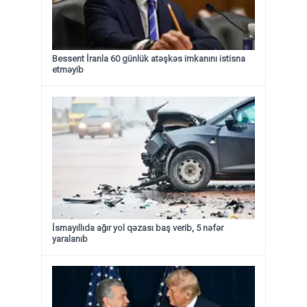
Bessent İranla 60 günlük atəşkəs imkanını istisna
etməyib
İsmayıllıda ağır yol qəzası baş verib, 5 nəfər
yaralanıb