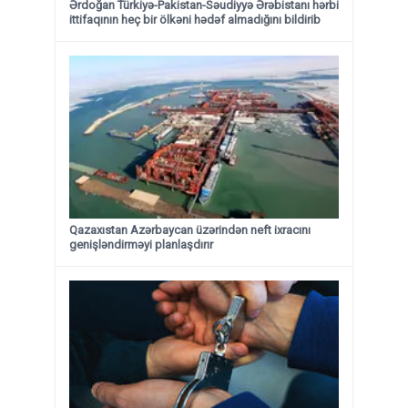
Ərdoğan Türkiyə-Pakistan-Səudiyyə Ərəbistanı hərbi
ittifaqının heç bir ölkəni hədəf almadığını bildirib
Qazaxıstan Azərbaycan üzərindən neft ixracını
genişləndirməyi planlaşdırır