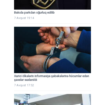
Bakıda parkdan oğurluq edilib
7 Avqust 19:14
Xarici ölkələrin informasiya şəbəkələrinə hücumlar edən
şəxslər saxlanıldı
7 Avqust 17:52