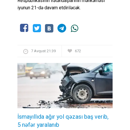
Respublikasının vətəndaşlarının məhkəməsi
iyunun 21-də davam etdiriləcək.
7 Avqust 21:39
672
İsmayıllıda ağır yol qəzası baş verib,
5 nəfər yaralanıb