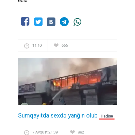
edib.
11:10
665
Sumqayıtda sexdə yanğın olub
Hadisə
7 Avqust 21:39
882