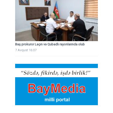
Baş prokuror Laçın və Qubadlı rayonlarında olub
7 Avqust 16:07