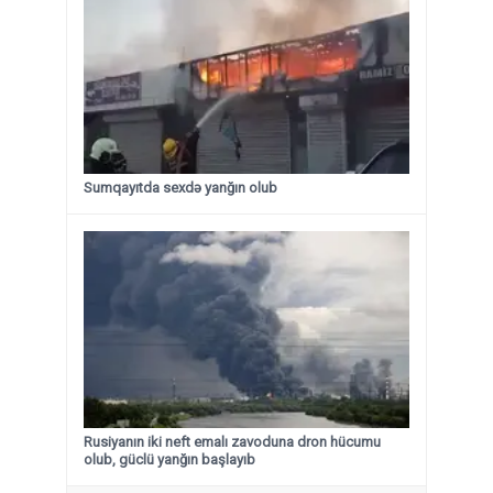
Sumqayıtda sexdə yanğın olub
Rusiyanın iki neft emalı zavoduna dron hücumu
olub, güclü yanğın başlayıb