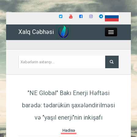
Xalq Cəbhəsi
Close
Siyasət
"NE Global" Bakı Enerji Həftəsi
İqtisadiyyat
barədə: tədarükün şaxələndirilməsi
Dünya
və "yaşıl enerji"nin inkişafı
Hadisə
Hadisə