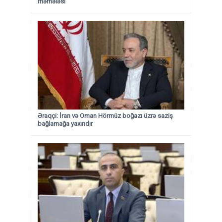
mərhələsi
Əraqçi: İran və Oman Hörmüz boğazı üzrə saziş
bağlamağa yaxındır