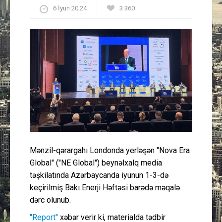
6 İyun 20:24
3 360
Güney Azərbaycan
Mədəniyyət
Müsahibə
İdman
Layihə
Gündəm
Mənzil-qərargahı Londonda yerləşən "Nova Era
Global" ("NE Global") beynəlxalq media
Cəmiyyət
təşkilatında Azərbaycanda iyunun 1-3-də
keçirilmiş Bakı Enerji Həftəsi barədə məqalə
Peşə etikası
dərc olunub.
Əlaqə
"Report"
xəbər verir ki, materialda tədbir