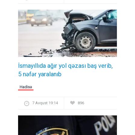
İsmayıllıda ağır yol qəzası baş verib,
5 nəfər yaralanıb
Hadisə
7 Avqust 19:14
896