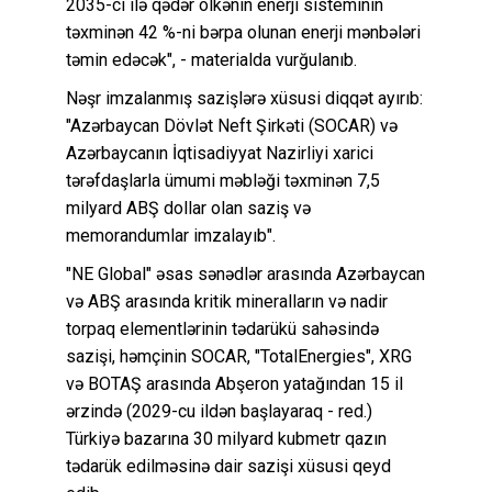
2035-ci ilə qədər ölkənin enerji sisteminin
təxminən 42 %-ni bərpa olunan enerji mənbələri
təmin edəcək", - materialda vurğulanıb.
Nəşr imzalanmış sazişlərə xüsusi diqqət ayırıb:
"Azərbaycan Dövlət Neft Şirkəti (SOCAR) və
Azərbaycanın İqtisadiyyat Nazirliyi xarici
tərəfdaşlarla ümumi məbləği təxminən 7,5
milyard ABŞ dollar olan saziş və
memorandumlar imzalayıb".
"NE Global" əsas sənədlər arasında Azərbaycan
və ABŞ arasında kritik mineralların və nadir
torpaq elementlərinin tədarükü sahəsində
sazişi, həmçinin SOCAR, "TotalEnergies", XRG
və BOTAŞ arasında Abşeron yatağından 15 il
ərzində (2029-cu ildən başlayaraq - red.)
Türkiyə bazarına 30 milyard kubmetr qazın
tədarük edilməsinə dair sazişi xüsusi qeyd