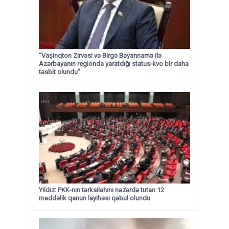
“Vaşinqton Zirvəsi və Birgə Bəyannamə ilə
Azərbayanın regionda yaratdığı status-kvo bir daha
təsbit olundu”
Yıldız: PKK-nın tərksilahını nəzərdə tutan 12
maddəlik qanun layihəsi qəbul olundu ​​​​​​​