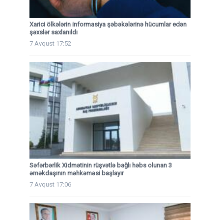
Xarici ölkələrin informasiya şəbəkələrinə hücumlar edən
şəxslər saxlanıldı
7 Avqust 17:52
Səfərbərlik Xidmətinin rüşvətlə bağlı həbs olunan 3
əməkdaşının məhkəməsi başlayır
7 Avqust 17:06