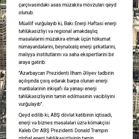
çərçivəsindəki əsas müzakirə mövzuları qeyd
olunub.
Müəllif vurğulayıb ki, Bakı Enerji Həftəsi enerji
təhlükəsizliyi və regional əməkdaşlıq
məsələlərini müzakirə etmək üçün hökumət
nümayəndələrini, beynəlxalq enerji şirkətlərini,
maliyyə institutlarını və sahə ekspertlərini bir
araya gətirib:
"Azərbaycan Prezidenti İlham Əliyev tədbirin
açılışında çıxış edərək bərpa olunan enerji
mənbələrinin inkişafı ilə yanaşı enerji
təhlükəsizliyinin təmin edilməsinin vacibliyini
vurğulayıb".
Qeyd edilib ki, ABŞ dövlət katibinin iqtisadi,
enerji və biznes məsələləri üzrə köməkçisi
Kaleb Orr ABŞ Prezidenti Donald Trampın
qlobal enerji təhlükəsizliyinin təmin