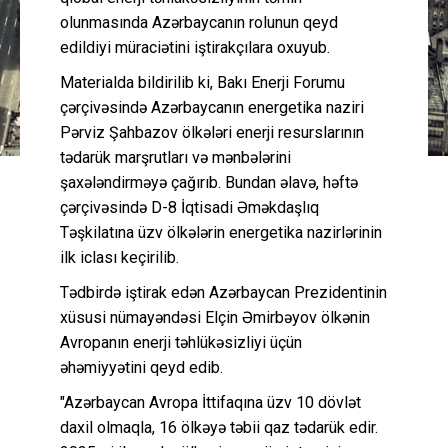
olunmasında Azərbaycanın rolunun qeyd
edildiyi müraciətini iştirakçılara oxuyub.
Materialda bildirilib ki, Bakı Enerji Forumu
çərçivəsində Azərbaycanın energetika naziri
Pərviz Şahbazov ölkələri enerji resurslarının
tədarük marşrutları və mənbələrini
şaxələndirməyə çağırıb. Bundan əlavə, həftə
çərçivəsində D-8 İqtisadi Əməkdaşlıq
Təşkilatına üzv ölkələrin energetika nazirlərinin
ilk iclası keçirilib.
Tədbirdə iştirak edən Azərbaycan Prezidentinin
xüsusi nümayəndəsi Elçin Əmirbəyov ölkənin
Avropanın enerji təhlükəsizliyi üçün
əhəmiyyətini qeyd edib.
"Azərbaycan Avropa İttifaqına üzv 10 dövlət
daxil olmaqla, 16 ölkəyə təbii qaz tədarük edir.