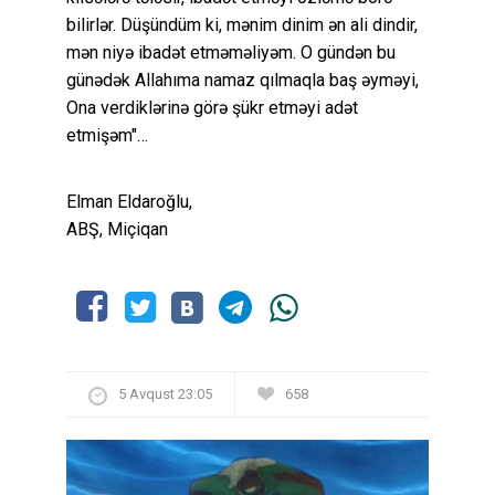
bilirlər. Düşündüm ki, mənim dinim ən ali dindir,
mən niyə ibadət etməməliyəm. O gündən bu
günədək Allahıma namaz qılmaqla baş əyməyi,
Ona verdiklərinə görə şükr etməyi adət
etmişəm"…
Elman Eldaroğlu,
ABŞ, Miçiqan
5 Avqust 23:05
658