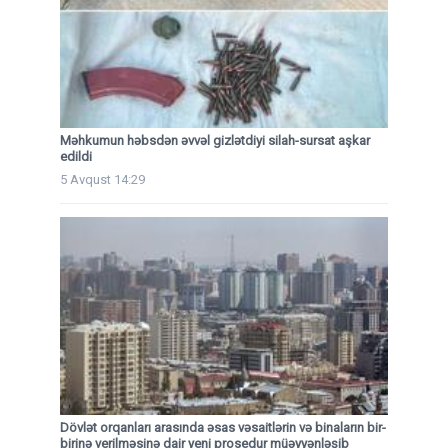
Məhkumun həbsdən əvvəl gizlətdiyi silah-sursat aşkar
edildi
5 Avqust 14:29
Dövlət orqanları arasında əsas vəsaitlərin və binaların bir-
birinə verilməsinə dair yeni prosedur müəyyənləşib