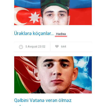
Ürəklərə köçənlər...
Hadisə
5 Avqust 23:02
644
Qəlbini Vətənə verən ölməz