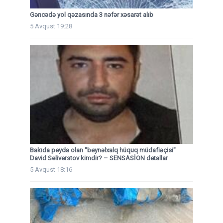
Gəncədə yol qəzasında 3 nəfər xəsarət alıb
5 Avqust 19:28
Bakıda peyda olan "beynəlxalq hüquq müdafiəçisi"
David Seliverstov kimdir? – SENSASİON detallar
5 Avqust 18:16