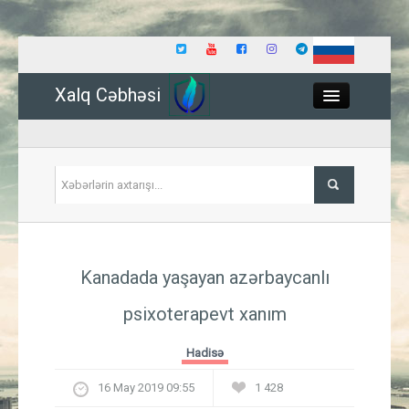
Xalq Cəbhəsi
Close
Siyasət
Kanadada yaşayan azərbaycanlı
İqtisadiyyat
psixoterapevt xanım
Dünya
Hadisə
Hadisə
16 May 2019 09:55
1 428