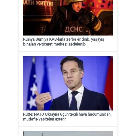
Rusiya Sumıya KAB-larla zərbə endirib, yaşayış
binaları və ticarət mərkəzi zədələnib
Rütte: NATO Ukrayna üçün təcili hava hücumundan
müdafiə vasitələri axtarır