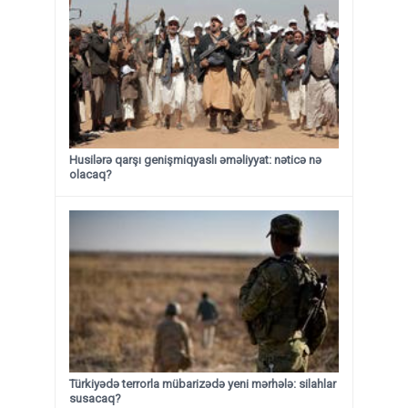
Husilərə qarşı genişmiqyaslı əməliyyat: nəticə nə
olacaq?
Türkiyədə terrorla mübarizədə yeni mərhələ: silahlar
susacaq?