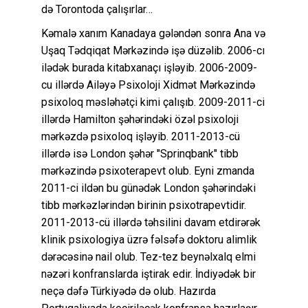
də Torontoda çalışırlar…
Kəmalə xanım Kanadaya gələndən sonra Ana və
Uşaq Tədqiqat Mərkəzində işə düzəlib. 2006-cı
ilədək burada kitabxanaçı işləyib. 2006-2009-
cu illərdə Ailəyə Psixoloji Xidmət Mərkəzində
psixoloq məsləhətçi kimi çalışıb. 2009-2011-ci
illərdə Hamilton şəhərindəki özəl psixoloji
mərkəzdə psixoloq işləyib. 2011-2013-cü
illərdə isə London şəhər "Sprinqbank" tibb
mərkəzində psixoterapevt olub. Eyni zmanda
2011-ci ildən bu günədək London şəhərindəki
tibb mərkəzlərindən birinin psixotrapevtidir.
2011-2013-cü illərdə təhsilini davam etdirərək
klinik psixologiya üzrə fəlsəfə doktoru alimlik
dərəcəsinə nail olub. Tez-tez beynəlxalq elmi
nəzəri konfranslarda iştirak edir. İndiyədək bir
neçə dəfə Türkiyədə də olub. Hazırda