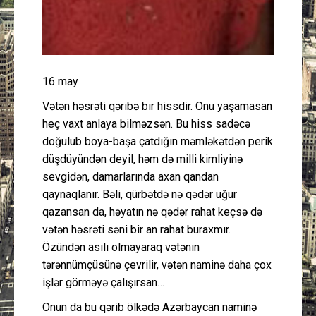
16 may
Vətən həsrəti qəribə bir hissdir. Onu yaşamasan
heç vaxt anlaya bilməzsən. Bu hiss sadəcə
doğulub boya-başa çatdığın məmləkətdən perik
düşdüyündən deyil, həm də milli kimliyinə
sevgidən, damarlarında axan qandan
qaynaqlanır. Bəli, qürbətdə nə qədər uğur
qazansan da, həyatın nə qədər rahat keçsə də
vətən həsrəti səni bir an rahat buraxmır.
Özündən asılı olmayaraq vətənin
tərənnümçüsünə çevrilir, vətən naminə daha çox
işlər görməyə çalışırsan…
Onun da bu qərib ölkədə Azərbaycan naminə