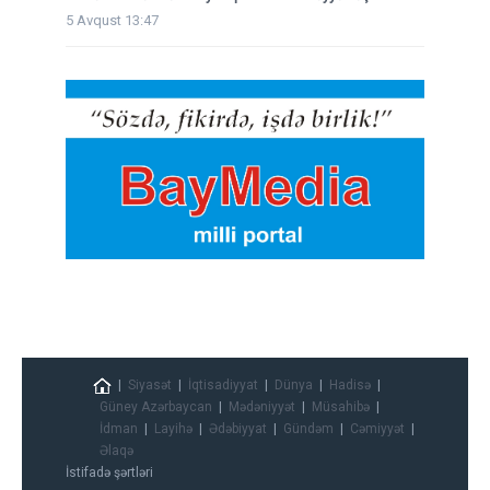
5 Avqust 13:47
Siyasət
İqtisadiyyat
Dünya
Hadisə
Güney Azərbaycan
Mədəniyyət
Müsahibə
İdman
Layihə
Ədəbiyyat
Gündəm
Cəmiyyət
Əlaqə
İstifadə şərtləri