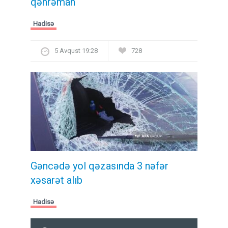
qəhrəman
Hadisə
5 Avqust 19:28
728
Gəncədə yol qəzasında 3 nəfər
xəsarət alıb
Hadisə