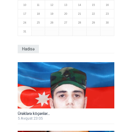
10
11
12
13
14
15
16
17
18
19
20
21
22
23
24
25
26
27
28
29
30
31
Hadisə
Ürəklərə köçənlər...
5 Avqust 23:05