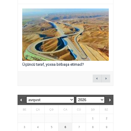
Üçüncü tərəf, yoxsa birbaşa etimad?
BE
ÇA
ÇƏ
CA
CÜ
ŞƏ
BZ
1
2
3
4
5
6
7
8
9