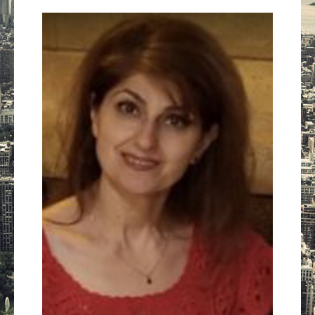
Güney Azərbaycan
Mədəniyyət
Müsahibə
İdman
Layihə
Gündəm
Cəmiyyət
Peşə etikası
Əlaqə