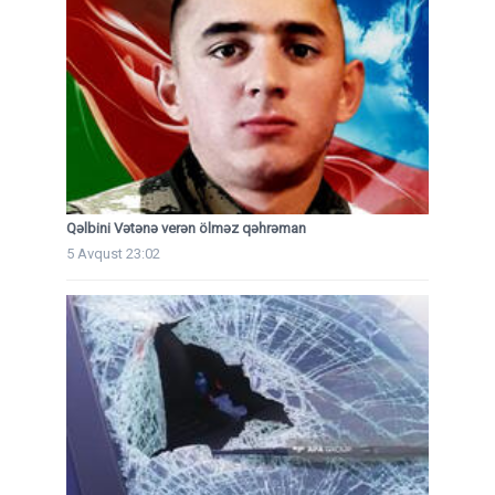
Qəlbini Vətənə verən ölməz qəhrəman
5 Avqust 23:02