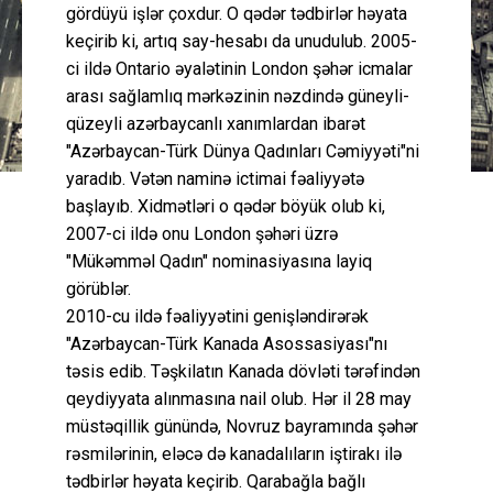
gördüyü işlər çoxdur. O qədər tədbirlər həyata
keçirib ki, artıq say-hesabı da unudulub. 2005-
ci ildə Ontario əyalətinin London şəhər icmalar
arası sağlamlıq mərkəzinin nəzdində güneyli-
qüzeyli azərbaycanlı xanımlardan ibarət
"Azərbaycan-Türk Dünya Qadınları Cəmiyyəti"ni
yaradıb. Vətən naminə ictimai fəaliyyətə
başlayıb. Xidmətləri o qədər böyük olub ki,
2007-ci ildə onu London şəhəri üzrə
"Mükəmməl Qadın" nominasiyasına layiq
görüblər.
2010-cu ildə fəaliyyətini genişləndirərək
"Azərbaycan-Türk Kanada Asossasiyası"nı
təsis edib. Təşkilatın Kanada dövləti tərəfindən
qeydiyyata alınmasına nail olub. Hər il 28 may
müstəqillik günündə, Novruz bayramında şəhər
rəsmilərinin, eləcə də kanadalıların iştirakı ilə
tədbirlər həyata keçirib. Qarabağla bağlı