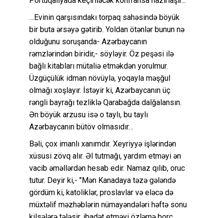
Portuqaliyada keçiriləcək konfransa hazırlaşır...
…Evinin qarşısındakı torpaq sahəsində böyük
bir buta ərsəyə gətirib. Yoldan ötənlər bunun nə
olduğunu soruşanda- Azərbaycanın
rəmzlərindən biridir,- söyləyir. Öz peşəsi ilə
bağlı kitabları mütaliə etməkdən yorulmur.
Üzgüçülük idman növüylə, yoqayla məşğul
olmağı xoşlayır. İstəyir ki, Azərbaycanın üç
rəngli bayrağı tezliklə Qarabağda dalğalansın.
Ən böyük arzusu isə o taylı, bu taylı
Azərbaycanın bütöv olmasıdır…
Bəli, çox imanlı xanımdır. Xeyriyyə işlərindən
xüsusi zövq alır. Əl tutmağı, yardım etməyi ən
vacib əməllərdən hesab edir. Namaz qılıb, oruc
tutur. Deyir ki,- "Mən Kanadaya təzə gələndə
gördüm ki, katoliklər, proslavlar və eləcə də
müxtəlif məzhəblərin nümayəndələri həftə sonu
kilsələrə tələsir, ibadət etməyi özlərnə borc