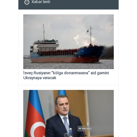
Xəbər lenti
İsveç Rusiyanın "kölgə donanmasına" aid gəmini
Ukraynaya verəcək