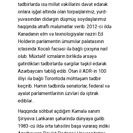
tədbirlərdə isə millət vəkillərini dəvət edərək
onlara işğal altında olan torpaqlarımız, yurd-
yuvasından didərgin düşmüş soydaşlarımız
haqqında ətraflı məlumatlar verib. 2012-ci ildə
Kanadanın elm və texnologiyalar naziri Ed
Holderin parlamentin ümumilər palatasının
iclasında Xocalı faciəsi ilə bağlı çıxışına nail
olub. Müxtəlif icmaların birlikdə ərsəyə
gətirdikləri tədbirlərdə sərgilər təşkil edərək
Azərbaycanı təbliğ edib. Ötən il ADR-in 100
illiyi ilə bağlı Torontoda möhtəşəm tədbir
keçirib. Həmin tədbirdə senatorlar, federal və
əyalət parlamentlərinin üzvləri də iştirak
ediblər...
Haqqında söhbət açdığım Kəmalə xanım
Şiriyeva Lənkəran şəhərində dünyaya gəlib.
1983-cü ildə orta təhsilini başa vuraraq indiki