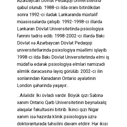
Azərbaycan Dövlət Pedaqoji Universitetinə
qəbul olunub. 1988-ci ildə oranı bitirdikdən
sonra 1992-ci ilədək Lənkəranda müxtəlif
müəsissələrdə çalışıb. 1992-1998-ci illərdə
Lənkəran Dövlət Universitetində psixologiya
fənnini tədris edib. 1998-2002-ci illərdə Bakı
Dövlət və Azərbaycan Dövlət Pedaqoji
universitetlərində psixologiya müəllimi işləyib.
1998-ci ildə Bakı Dövlət Universitetində elmi iş
müdafiə edərək psixologiya elmləri namizədi
alimlik dərəcəsinə layiq görülüb. 2002-ci ilin
sonlarından Kanadanın Ontario əyalətinin
London şəhərində yaşayır...
…Ailəlidir. İki övladı vardır. Böyük qızı Səbinə
xanım Ontario Qərb Universitetinin beynəlxalq
əlaqələr fakultəsini bitirib. İkinci qızı Nigar
xanım isə hazırda klinik psixologiya üzrə
doktoranturada təhsilini davam etdirir. Hər ikisi