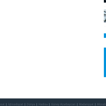
asət
İqtisadiyyat
Dünya
Hadisə
Güney Azərbaycan
Mədəniyyət
Müsah