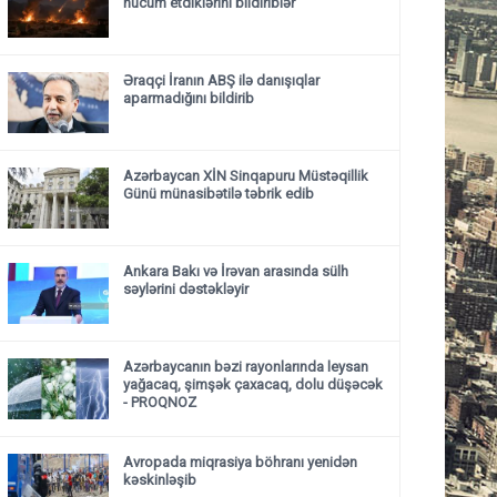
hücum etdiklərini bildiriblər
Əraqçi İranın ABŞ ilə danışıqlar
aparmadığını bildirib
Azərbaycan XİN Sinqapuru Müstəqillik
Günü münasibətilə təbrik edib
Ankara Bakı və İrəvan arasında sülh
səylərini dəstəkləyir
Azərbaycanın bəzi rayonlarında leysan
yağacaq, şimşək çaxacaq, dolu düşəcək
- PROQNOZ
Avropada miqrasiya böhranı yenidən
kəskinləşib