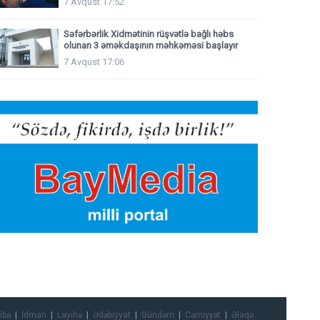
7 Avqust 17:52
Səfərbərlik Xidmətinin rüşvətlə bağlı həbs
olunan 3 əməkdaşının məhkəməsi başlayır
7 Avqust 17:06
ibə
İdman
Layihə
Ədəbiyyat
Gündəm
Cəmiyyət
Əlaqə