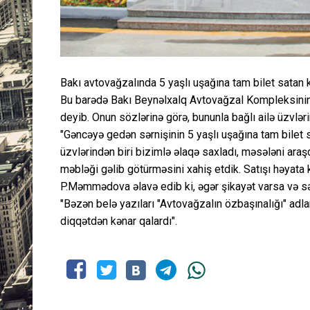
Bakı avtovağzalında 5 yaşlı uşağına tam bilet satan k
Bu barədə Bakı Beynəlxalq Avtovağzal Kompleksini
deyib. Onun sözlərinə görə, bununla bağlı ailə üzvlər
"Gəncəyə gedən sərnişinin 5 yaşlı uşağına tam bilet s
üzvlərindən biri bizimlə əlaqə saxladı, məsələni araşd
məbləği gəlib götürməsini xahiş etdik. Satışı həyata 
P.Məmmədova əlavə edib ki, əgər şikayət varsa və sər
"Bəzən belə yazıları "Avtovağzalın özbaşınalığı" adla
diqqətdən kənar qalardı".