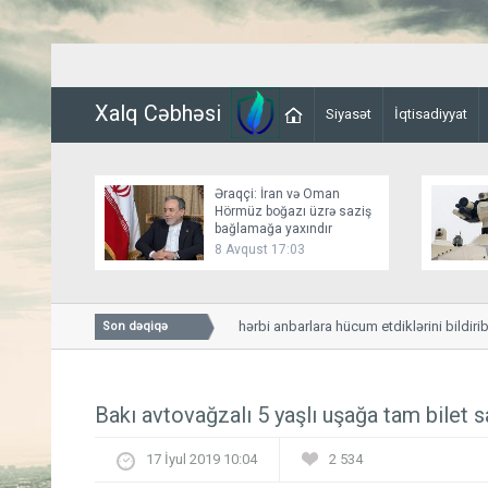
Xalq Cəbhəsi
Siyasət
İqtisadiyyat
Əraqçi: İran və Oman
Hörmüz boğazı üzrə saziş
bağlamağa yaxındır
8 Avqust 17:03
Husilər Yəməndəki hərbi anbarlara hücum etdiklərini bildiriblər
Son dəqiqə
Bakı avtovağzalı 5 yaşlı uşağa tam bilet s
17 İyul 2019 10:04
2 534