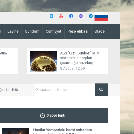
n
Layihə
Gündəm
Cəmiyyət
Peşə etikası
Əlaqə
ərinə
ABŞ "Qızıl Günbəz" RHM
sistemini sınaqdan
çıxarmağa hazırlaşır
8 Avqust 12:50
ildirib
Azərbaycan XİN Sinqapuru M
Xəbər lenti
Husilər Yəməndəki hərbi anbarlara