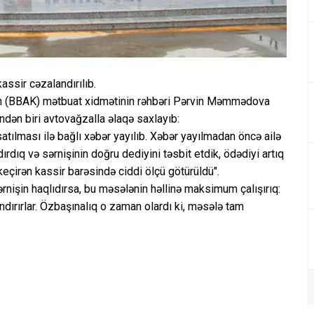
assir cəzalandırılıb.
n (BBAK) mətbuat xidmətinin rəhbəri Pərvin Məmmədova
indən biri avtovağzalla əlaqə saxlayıb:
atılması ilə bağlı xəbər yayılıb. Xəbər yayılmadan öncə ailə
ırdıq və sərnişinin doğru dediyini təsbit etdik, ödədiyi artıq
keçirən kassir barəsində ciddi ölçü götürüldü".
nişin haqlıdırsa, bu məsələnin həllinə maksimum çalışırıq:
ndırırlar. Özbaşınalıq o zaman olardı ki, məsələ tam