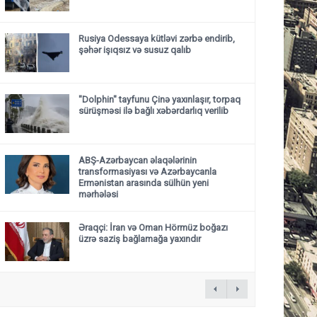
Rusiya Odessaya kütləvi zərbə endirib,
şəhər işıqsız və susuz qalıb
"Dolphin" tayfunu Çinə yaxınlaşır, torpaq
sürüşməsi ilə bağlı xəbərdarlıq verilib
ABŞ-Azərbaycan əlaqələrinin
transformasiyası və Azərbaycanla
Ermənistan arasında sülhün yeni
mərhələsi
Əraqçi: İran və Oman Hörmüz boğazı
üzrə saziş bağlamağa yaxındır