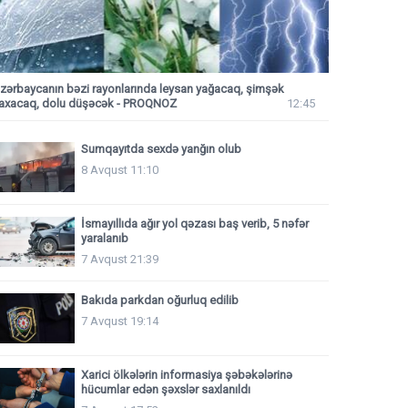
zərbaycanın bəzi rayonlarında leysan yağacaq, şimşək
axacaq, dolu düşəcək - PROQNOZ
12:45
Sumqayıtda sexdə yanğın olub
8 Avqust 11:10
İsmayıllıda ağır yol qəzası baş verib, 5 nəfər
yaralanıb
7 Avqust 21:39
Bakıda parkdan oğurluq edilib
7 Avqust 19:14
Xarici ölkələrin informasiya şəbəkələrinə
hücumlar edən şəxslər saxlanıldı