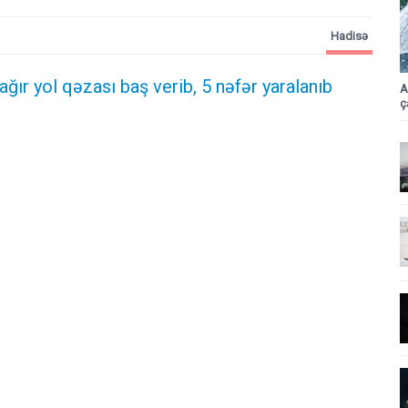
Hadisə
 ağır yol qəzası baş verib, 5 nəfər yaralanıb
A
ç