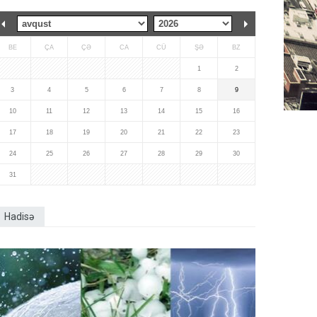
BE
ÇA
ÇƏ
CA
CÜ
ŞƏ
BZ
1
2
3
4
5
6
7
8
9
10
11
12
13
14
15
16
17
18
19
20
21
22
23
24
25
26
27
28
29
30
31
Hadisə