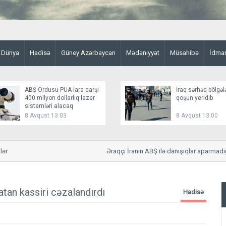
Dünya
Hadisə
Güney Azərbaycan
Mədəniyyət
Müsahibə
İdma
ABŞ Ordusu PUA-lara qarşı
İraq sərhəd bölgəl
400 milyon dollarlıq lazer
qoşun yeridib
sistemləri alacaq
8 Avqust 13:03
8 Avqust 13:00
Əraqçi İranın ABŞ ilə danışıqlar aparmadığını b
atan kassiri cəzalandırdı
Hadisə