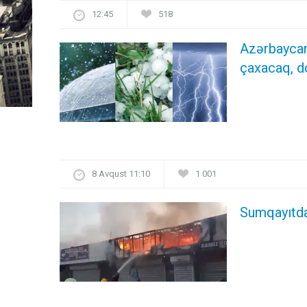
12:45
518
Azərbaycan
çaxacaq, 
8 Avqust 11:10
1 001
Sumqayıtda