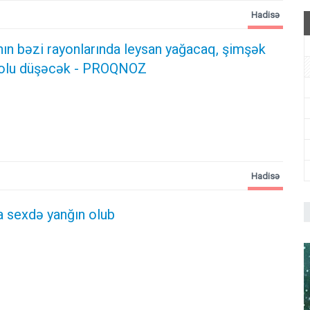
Hadisə
ın bəzi rayonlarında leysan yağacaq, şimşək
dolu düşəcək - PROQNOZ
Hadisə
 sexdə yanğın olub