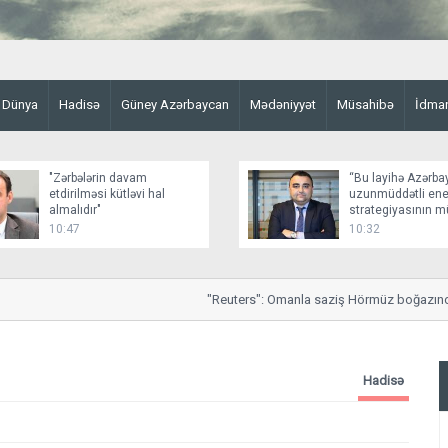
Dünya
Hadisə
Güney Azərbaycan
Mədəniyyət
Müsahibə
İdma
"Zərbələrin davam
“Bu layihə Azərba
etdirilməsi kütləvi hal
uzunmüddətli ener
almalıdır"
strategiyasının 
elementidir”
10:47
10:32
"Reuters": Omanla saziş Hörmüz boğazında nəza
Hadisə