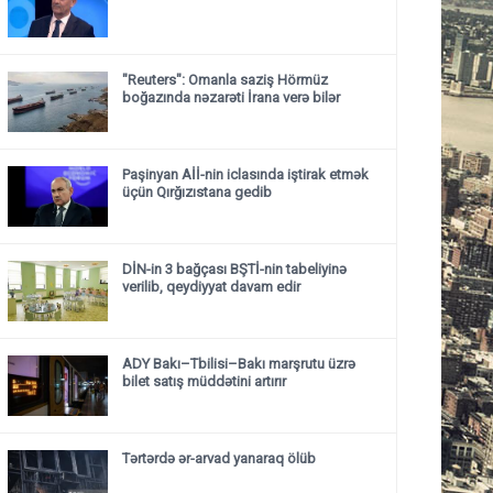
"Reuters": Omanla saziş Hörmüz
boğazında nəzarəti İrana verə bilər
Paşinyan Aİİ-nin iclasında iştirak etmək
üçün Qırğızıstana gedib
DİN-in 3 bağçası BŞTİ-nin tabeliyinə
verilib, qeydiyyat davam edir
ADY Bakı–Tbilisi–Bakı marşrutu üzrə
bilet satış müddətini artırır
Tərtərdə ər-arvad yanaraq ölüb