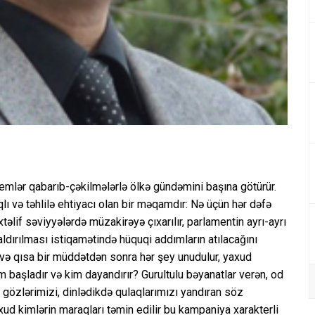
blemlər qabarıb-çəkilmələrlə ölkə gündəmini başına götürür.
ı və təhlilə ehtiyacı olan bir məqamdır: Nə üçün hər dəfə
təlif səviyyələrdə müzakirəyə çıxarılır, parlamentin ayrı-ayrı
dırılması istiqamətində hüquqi addımların atılacağını
ər və qısa bir müddətdən sonra hər şey unudulur, yaxud
 başladır və kim dayandırır? Gurultulu bəyanatlar verən, od
gözlərimizi, dinlədikdə qulaqlarımızı yandıran söz
axud kimlərin maraqları təmin edilir bu kampaniya xarakterli