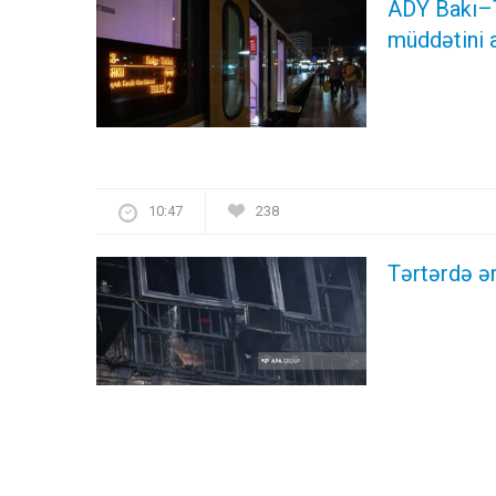
ADY Bakı–T
müddətini a
10:47
238
Tərtərdə ə