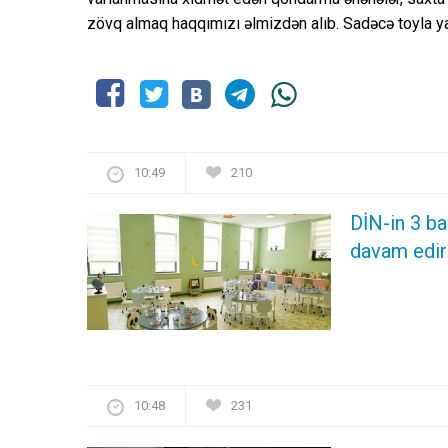
zövq almaq haqqımızı əlmizdən alıb. Sadəcə toyla ya
10:49
210
DİN-in 3 ba
davam edir
10:48
231