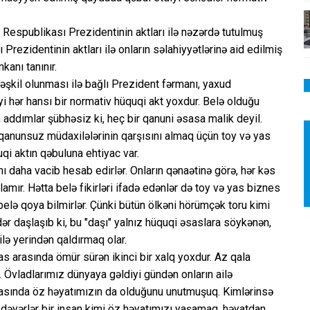
 Respublikası Prezidentinin aktları ilə nəzərdə tutulmuş
Prezidentinin aktları ilə onların səlahiyyətlərinə aid edilmiş
kanı tanınır.
təşkil olunması ilə bağlı Prezident fərmanı, yaxud
i hər hansı bir normativ hüquqi akt yoxdur. Belə olduğu
on addımlar şübhəsiz ki, heç bir qanuni əsasa malik deyil.
n qanunsuz müdaxilələrinin qarşısını almaq üçün toy və yas
qi aktın qəbuluna ehtiyac var.
nı daha vacib hesab edirlər. Onların qənaətinə görə, hər kəs
mır. Hətta belə fikirləri ifadə edənlər də toy və yas biznes
belə qoya bilmirlər. Çünki bütün ölkəni hörümçək toru kimi
ər daşlaşıb ki, bu "daşı" yalnız hüquqi əsaslara söykənən,
lə yerindən qaldırmaq olar.
as arasında ömür sürən ikinci bir xalq yoxdur. Az qala
. Övladlarımız dünyaya gəldiyi gündən onların ailə
 arasında öz həyatımızın da olduğunu unutmuşuq. Kimlərinsə
dəyərlər bir insan kimi öz həyatımızı yaşamaq, həyatdan