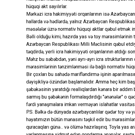
hüquqi akt sayılırlar.
Mərkəzi icra hakimiyyəti orqanlarının isə Azərbaycan
hallarda və hədlərdə, yalnız Azərbaycan Respublikası 
məsələlər üzrə normativ hüquqi aktlar qəbul etmək im
Bəlli olduğu kimi, hazırda yas və toy mərasimlərinin 
Azərbaycan Respublikası Milli Məclisinin qəbul etdiy
təqdirdə, yerli icra hakimiyyəti orqanlarının atdığı s
Məhz bu səbəbdən, yəni ayrı-ayrı icra strukturlarını
mərasimlərinin tənzimlənməsi ilə bağlı normativ hüqu
Bir çoxları bu sahədə marifləndirmə işinin aparılması
dəyişikliyə özündən başlamalıdır. Amma heç kim başla
şəbəkəsinin yaratdığı reallıqlardan kənara bir addım 
sarmış bu şəbəkənin formalaşdırdığı "ənənələr" o qəd
fərdi yanaşmalara imkan verməyən islahatlar vasitəsi
P.S. Bəlkə də dünyada azərbaycanlılar qədər toy və y
həyatımızın bütün mənasını təşkil edir bu mərasimlər
quracaqları günə... və ölümə hazırlaşırıq. Toyla yas
varlanmasına xidmət edən qondarma ənənələr, saxta 