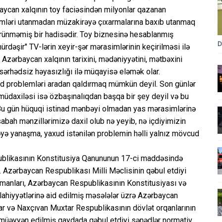
rbaycan xalqının toy faciəsindən milyonlar qazanan
blemləri utanmadan müzakirəyə çıxarmalarına baxıb utanmaq
 görünməmiş bir hadisədir. Toy biznesinə hesablanmış
D
ürdəşir" TV-lərin xeyir-şər mərasimlərinin keçirilməsi ilə
 Azərbaycan xalqının tarixini, mədəniyyətini, mətbəxini
sərhədsiz həyasızlığı ilə müqayisə eləmək olar.
 problemləri aradan qaldırmaq mümkün deyil. Son günlər
 müdaxiləsi isə özbaşınalıqdan başqa bir şey deyil və bu
 Bu gün hüquqi istinad mənbəyi olmadan yas mərasimlərinə
sabah mənzillərimizə daxil olub nə yeyib, nə içdiyimizin
əyə yanaşma, yaxud istənilən problemin həlli yalnız mövcud
ublikasının Konstitusiya Qanununun 17-ci maddəsində
b. Azərbaycan Respublikası Milli Məclisinin qəbul etdiyi
rmanları, Azərbaycan Respublikasının Konstitusiyası və
lahiyyətlərinə aid edilmiş məsələlər üzrə Azərbaycan
lar və Naxçıvan Muxtar Respublikasının dövlət orqanlarının
 müəyyən edilmiş qaydada qəbul etdiyi sənədlər normativ