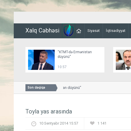
Xalq Cəbhəsi
Siyasət
İqtisadiyyat
“KTMT-də Ermənistan
düyünü”
10:57
“KTMT-də Ermənistan düyünü”
Son dəqiqə
Toyla yas arasında
10 Sentyabr 2014 15:57
1 141