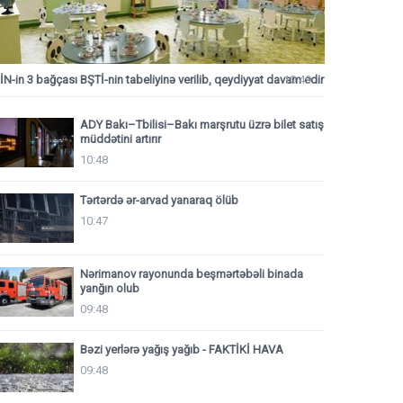
İN-in 3 bağçası BŞTİ-nin tabeliyinə verilib, qeydiyyat davam edir
10:49
ADY Bakı–Tbilisi–Bakı marşrutu üzrə bilet satış
müddətini artırır
10:48
Tərtərdə ər-arvad yanaraq ölüb
10:47
Nərimanov rayonunda beşmərtəbəli binada
yanğın olub
09:48
Bəzi yerlərə yağış yağıb - FAKTİKİ HAVA
09:48