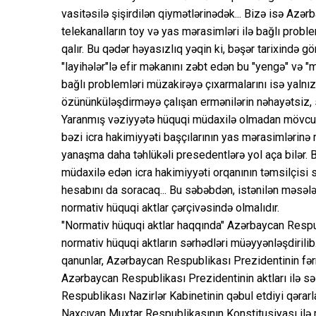
vasitəsilə şişirdilən qiymətlərinədək... Bizə isə Azə
telekanalların toy və yas mərasimləri ilə bağlı pro
qalır. Bu qədər həyasızlıq yəqin ki, bəşər tarixində
"layihələr"lə efir məkanını zəbt edən bu "yengə" və "m
bağlı problemləri müzakirəyə çıxarmalarını isə yalnız
özününküləşdirməyə çalışan ermənilərin nəhayətsiz, 
Yaranmış vəziyyətə hüquqi müdaxilə olmadan mövcud
bəzi icra hakimiyyəti başçılarının yas mərasimlərinə
yanaşma daha təhlükəli presedentlərə yol aça bilər.
müdaxilə edən icra hakimiyyəti orqanının təmsilçisi 
hesabını da soracaq... Bu səbəbdən, istənilən məsəl
normativ hüquqi aktlar çərçivəsində olmalıdır.
"Normativ hüquqi aktlar haqqında" Azərbaycan Resp
normativ hüquqi aktların sərhədləri müəyyənləşdirili
qanunlar, Azərbaycan Respublikası Prezidentinin fə
Azərbaycan Respublikası Prezidentinin aktları ilə sə
Respublikası Nazirlər Kabinetinin qəbul etdiyi qərar
Naxçıvan Muxtar Respublikasının Konstitusiyası ilə