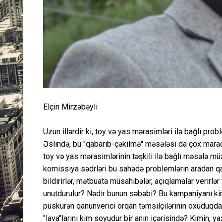
Elçin Mirzəbəyli
Uzun illərdir ki, toy və yas mərasimləri ilə bağlı pro
Əslində, bu "qabarıb-çəkilmə" məsələsi da çox maraql
toy və yas mərasimlərinin təşkili ilə bağlı məsələ müx
komissiya sədrləri bu sahədə problemlərin aradan qal
bildirirlər, mətbuata müsahibələr, açıqlamalar verirl
unutdurulur? Nədir bunun səbəbi? Bu kampaniyanı kim
püskürən qanunverici orqan təmsilçilərinin oxuduqda 
"lava"larını kim soyudur bir anın içərisində? Kimin, y