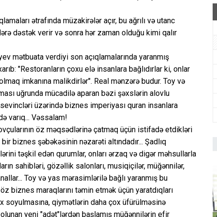
qlamaları ətrafında müzakirələr açır, bu ağrılı və utanc
lərə dəstək verir və sonra hər zaman olduğu kimi qalır
iyev mətbuata verdiyi son açıqlamalarında yaranmış
arıb: "Restoranların çoxu elə insanlara bağlıdırlar ki, onlar
 olmaq imkanına malikdirlər". Real mənzərə budur. Toy və
ması uğrunda mücadilə aparan bəzi şəxslərin alovlu
 sevincləri üzərində biznes imperiyası quran insanlara
də varıq... Vəssalam!
çularının öz məqsədlərinə çatmaq üçün istifadə etdikləri
bir biznes şəbəkəsinin nəzarəti altındadır... Şadlıq
ərini təşkil edən qurumlar, onları ərzaq və digər məhsullarla
rın sahibləri, gözəllik salonları, musiqiçilər, müğənnilər,
nallar... Toy və yas mərasimlərilə bağlı yaranmış bu
n öz biznes maraqlarını təmin etmək üçün yaratdıqları
 çox soyulmasına, qiymətlərin daha çox üfürülməsinə
 olunan yeni "adət"lərdən başlamış müğənnilərin efir