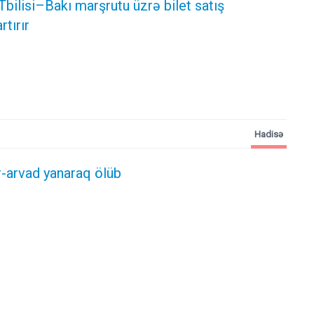
bilisi–Bakı marşrutu üzrə bilet satış
rtırır
Hadisə
r-arvad yanaraq ölüb