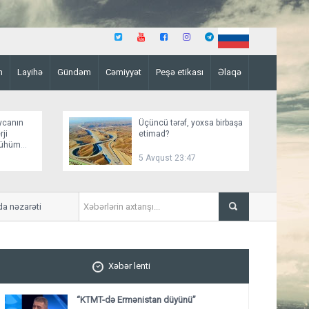
n
Layihə
Gündəm
Cəmiyyət
Peşə etikası
Əlaqə
ycanın
Üçüncü tərəf, yoxsa birbaşa
ji
etimad?
mühüm
5 Avqust 23:47
rəti İrana verə bilər
Paşinyan Aİİ-nin iclasında iş
Xəbər lenti
“KTMT-də Ermənistan düyünü”