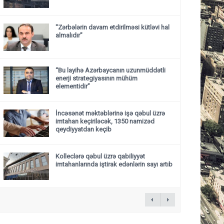
"Zərbələrin davam etdirilməsi kütləvi hal
almalıdır"
“Bu layihə Azərbaycanın uzunmüddətli
enerji strategiyasının mühüm
elementidir”
İncəsənət məktəblərinə işə qəbul üzrə
imtahan keçiriləcək, 1350 namizəd
qeydiyyatdan keçib
Kolleclərə qəbul üzrə qabiliyyət
imtahanlarında iştirak edənlərin sayı artıb