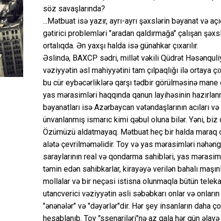
söz savaşlarında?
...Mətbuat isə yazır, ayrı-ayrı şəxslərin bəyanat və açı
gətirici problemləri "aradan qaldırmağa" çalışan şəxs
ortalıqda. Ən yaxşı halda isə günahkar çıxarılır.
Əslində, BAXCP sədri, millət vəkili Qüdrət Həsənqul
vəziyyətin əsl mahiyyətini tam çılpaqlığı ilə ortaya çıx
bu cür eybəcərliklərə qarşı tədbir görülməsinə mane
yas mərasimləri haqqında qanun layihəsinin hazırlan
bəyanatları isə Azərbaycan vətəndaşlarının acıları və
ünvanlanmış ismarıc kimi qəbul oluna bilər. Yəni, biz 
Özümüzü aldatmayaq. Mətbuat heç bir halda maraq ov
alətə çevrilməməlidir. Toy və yas mərasimləri nəhəng 
saraylarının real və qondarma sahibləri, yas mərasiml
təmin edən sahibkarlar, kirayəyə verilən bahalı maşınla
mollalar və bir neçəsi istisna olunmaqla bütün teleka
utancverici vəziyyətin əsli səbəbkarı onlar və onları
"ənənələr" və "dəyərlər"dir. Hər şey insanların daha
hesablanıb. Toy "ssenariləri"nə az qala hər gün əlavə