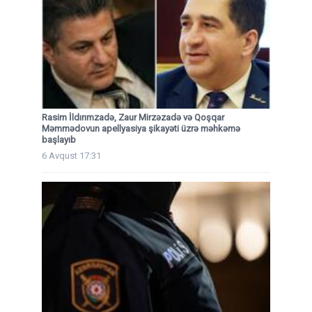
Rasim İldırımzadə, Zaur Mirzəzadə və Qoşqar
Məmmədovun apellyasiya şikayəti üzrə məhkəmə
başlayıb
6 Avqust 17:31