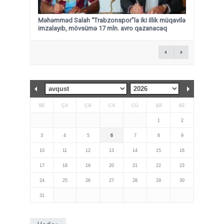
Məhəmməd Salah “Trabzonspor”la iki illik müqavilə
imzalayıb, mövsümə 17 mln. avro qazanacaq
BE
ÇA
ÇƏ
CA
CÜ
ŞƏ
BZ
1
2
3
4
5
6
7
8
9
10
11
12
13
14
15
16
17
18
19
20
21
22
23
24
25
26
27
28
29
30
31