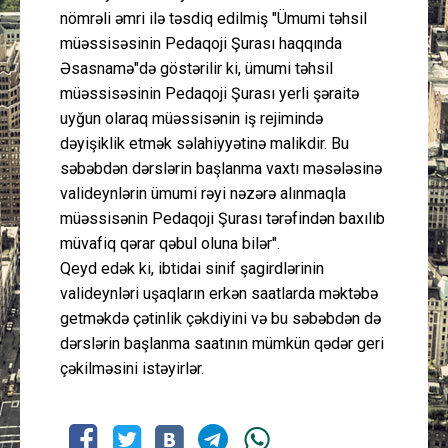
nömrəli əmri ilə təsdiq edilmiş "Ümumi təhsil
müəssisəsinin Pedaqoji Şurası haqqında
Əsasnamə"də göstərilir ki, ümumi təhsil
müəssisəsinin Pedaqoji Şurası yerli şəraitə
uyğun olaraq müəssisənin iş rejimində
dəyişiklik etmək səlahiyyətinə malikdir. Bu
səbəbdən dərslərin başlanma vaxtı məsələsinə
valideynlərin ümumi rəyi nəzərə alınmaqla
müəssisənin Pedaqoji Şurası tərəfindən baxılıb
müvafiq qərar qəbul oluna bilər".
Qeyd edək ki, ibtidai sinif şagirdlərinin
valideynləri uşaqların erkən saatlarda məktəbə
getməkdə çətinlik çəkdiyini və bu səbəbdən də
dərslərin başlanma saatının mümkün qədər geri
çəkilməsini istəyirlər.