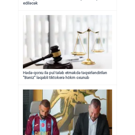
ediləcək
Hədə-qorxu ilə pul tələb etməkdə təqsirləndirilən
"Bəniz" ləqəbli tiktokerə hökm oxunub