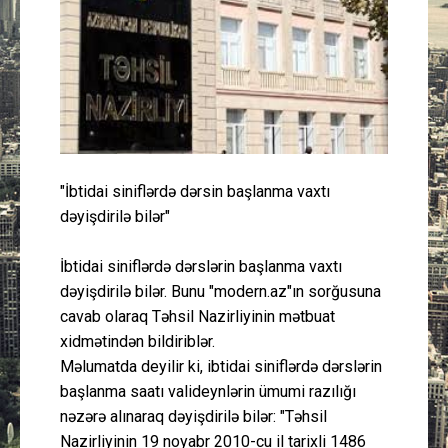
Güney Azərbaycan
Mədəniyyət
Müsahibə
İdman
"İbtidai siniflərdə dərsin başlanma vaxtı
dəyişdirilə bilər"
Layihə
İbtidai siniflərdə dərslərin başlanma vaxtı
Gündəm
dəyişdirilə bilər. Bunu "modern.az"ın sorğusuna
cavab olaraq Təhsil Nazirliyinin mətbuat
Cəmiyyət
xidmətindən bildiriblər.
Məlumatda deyilir ki, ibtidai siniflərdə dərslərin
Peşə etikası
başlanma saatı valideynlərin ümumi razılığı
nəzərə alınaraq dəyişdirilə bilər: "Təhsil
Əlaqə
Nazirliyinin 19 noyabr 2010-cu il tarixli 1486