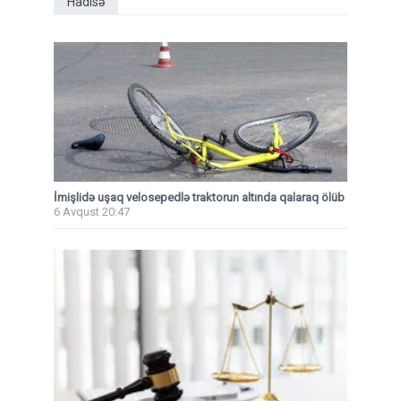
Hadisə
İmişlidə uşaq velosepedlə traktorun altında qalaraq ölüb
6 Avqust 20:47