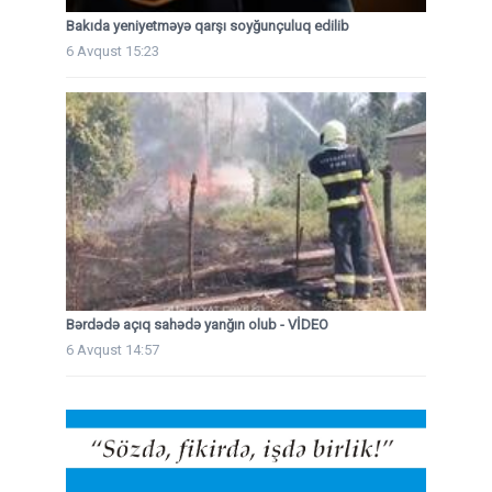
Bakıda yeniyetməyə qarşı soyğunçuluq edilib
6 Avqust 15:23
Bərdədə açıq sahədə yanğın olub - VİDEO
6 Avqust 14:57