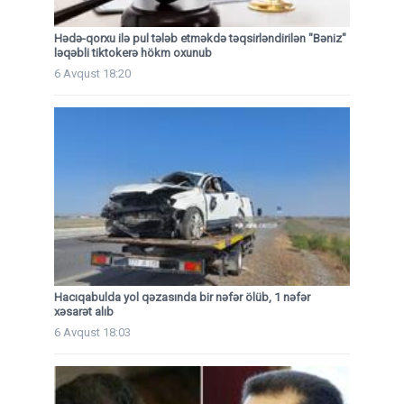
Hədə-qorxu ilə pul tələb etməkdə təqsirləndirilən "Bəniz"
ləqəbli tiktokerə hökm oxunub
6 Avqust 18:20
Hacıqabulda yol qəzasında bir nəfər ölüb, 1 nəfər
xəsarət alıb
6 Avqust 18:03