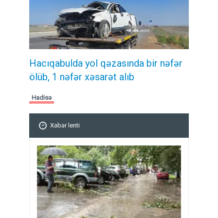
Hacıqabulda yol qəzasında bir nəfər
ölüb, 1 nəfər xəsarət alıb
Hadisə
Xəbər lenti