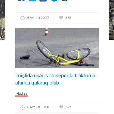
6 Avqust 20:47
658
İmişlidə uşaq velosepedlə traktorun
altında qalaraq ölüb
Hadisə
6 Avqust 18:20
672