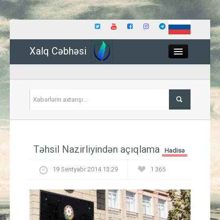
Xalq Cəbhəsi
Close
Siyasət
Təhsil Nazirliyindən açıqlama
Hadisə
İqtisadiyyat
19 Sentyabr 2014 13:29
1 365
Dünya
Hadisə