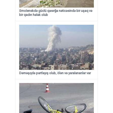
Smolenskdə güclü qasırğa nəticəsində bir uşaq və
bir qadın həlak olub
Dəməşqdə partlayış olub, ölən və yaralananlar var