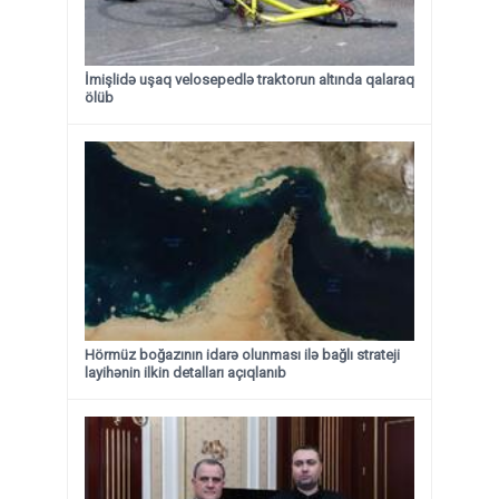
İmişlidə uşaq velosepedlə traktorun altında qalaraq
ölüb
Hörmüz boğazının idarə olunması ilə bağlı strateji
layihənin ilkin detalları açıqlanıb