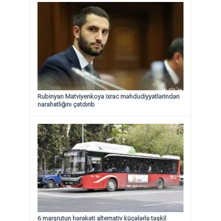
Rubinyan Matviyenkoya ixrac məhdudiyyətlərindən
narahatlığını çatdırıb
6 marşrutun hərəkəti alternativ küçələrlə təşkil