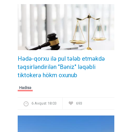
Hədə-qorxu ilə pul tələb etməkdə
təqsirləndirilən "Bəniz" ləqəbli
tiktokerə hökm oxunub
Hadisə
6 Avqust 18:03
693