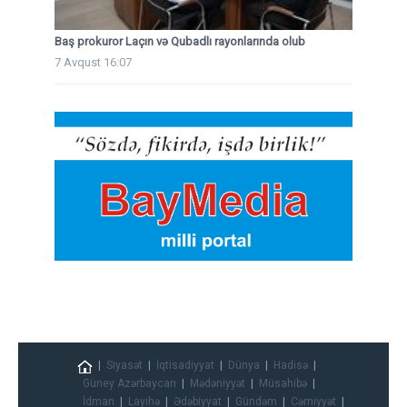
Baş prokuror Laçın və Qubadlı rayonlarında olub
7 Avqust 16:07
Siyasət
İqtisadiyyat
Dünya
Hadisə
Güney Azərbaycan
Mədəniyyət
Müsahibə
İdman
Layihə
Ədəbiyyat
Gündəm
Cəmiyyət