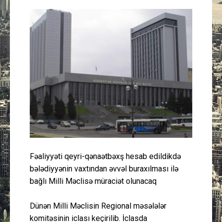
Güney Azərbaycan
Mədəniyyət
Müsahibə
İdman
Layihə
Gündəm
Fəaliyyəti qeyri-qənaətbəxş hesab edildikdə
Cəmiyyət
bələdiyyənin vaxtından əvvəl buraxılması ilə
bağlı Milli Məclisə müraciət olunacaq
Peşə etikası
Dünən Milli Məclisin Regional məsələlər
Əlaqə
komitəsinin iclası keçirilib. İclasda