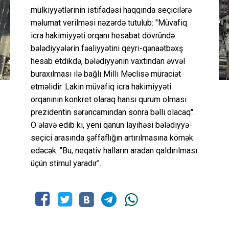
mülkiyyətlərinin istifadəsi haqqında seçicilərə
məlumat verilməsi nəzərdə tutulub: "Müvafiq
icra hakimiyyəti orqanı hesabat dövründə
bələdiyyələrin fəaliyyətini qeyri-qənaətbəxş
hesab etdikdə, bələdiyyənin vaxtından əvvəl
buraxılması ilə bağlı Milli Məclisə müraciət
etməlidir. Lakin müvafiq icra hakimiyyəti
orqanının konkret olaraq hansı qurum olması
prezidentin sərəncamından sonra bəlli olacaq".
O əlavə edib ki, yeni qanun layihəsi bələdiyyə-
seçici arasında şəffaflığın artırılmasına kömək
edəcək: "Bu, neqativ halların aradan qaldırılması
üçün stimul yaradır".