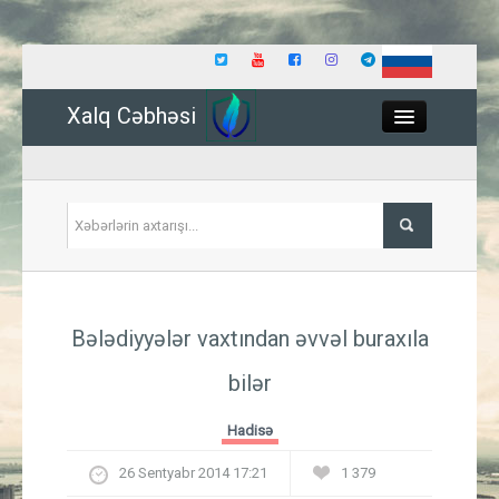
Xalq Cəbhəsi
Close
Siyasət
Bələdiyyələr vaxtından əvvəl buraxıla
İqtisadiyyat
bilər
Dünya
Hadisə
Hadisə
26 Sentyabr 2014 17:21
1 379