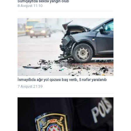
Sumqayıtda sexdə yanğın olub
8 Avqust 11:10
İsmayıllıda ağır yol qəzası baş verib, 5 nəfər yaralanıb
7 Avqust 21:39