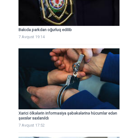
Bakıda parkdan oğurluq edilib
7 Avqust 19:14
Xarici ölkələrin informasiya şəbəkələrinə hücumlar edən
şəxslər saxlanıldı
7 Avqust 17:52