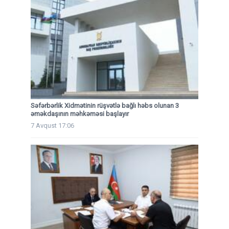
Səfərbərlik Xidmətinin rüşvətlə bağlı həbs olunan 3
əməkdaşının məhkəməsi başlayır
7 Avqust 17:06