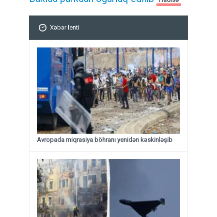
Xəbər lenti
Avropada miqrasiya böhranı yenidən kəskinləşib