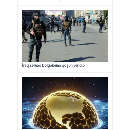
İraq sərhəd bölgələrinə qoşun yeridib