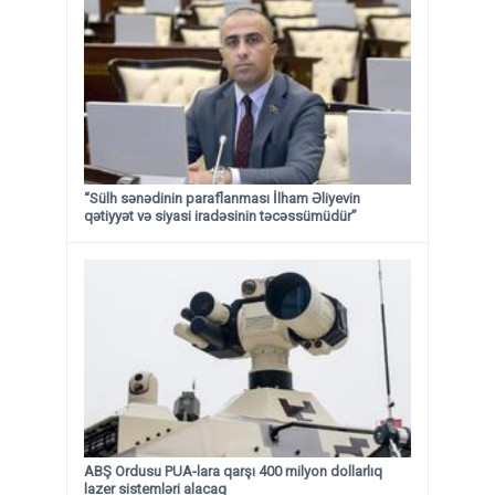
“Sülh sənədinin paraflanması İlham Əliyevin
qətiyyət və siyasi iradəsinin təcəssümüdür”
ABŞ Ordusu PUA-lara qarşı 400 milyon dollarlıq
lazer sistemləri alacaq