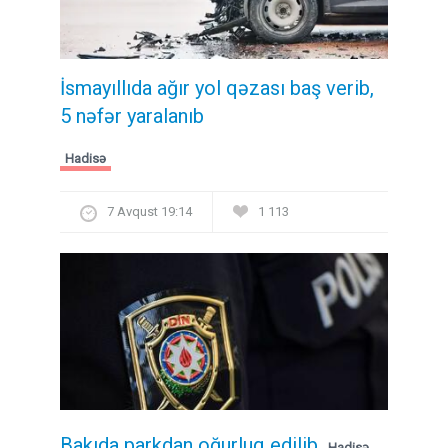
İsmayıllıda ağır yol qəzası baş verib,
5 nəfər yaralanıb
Hadisə
7 Avqust 19:14
1 113
Bakıda parkdan oğurluq edilib
Hadisə