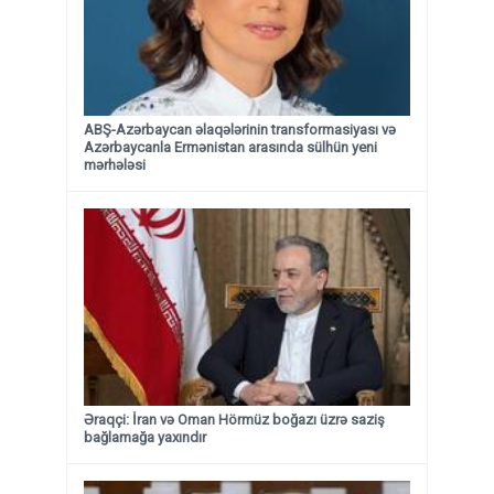
ABŞ-Azərbaycan əlaqələrinin transformasiyası və
Azərbaycanla Ermənistan arasında sülhün yeni
mərhələsi
Əraqçi: İran və Oman Hörmüz boğazı üzrə saziş
bağlamağa yaxındır