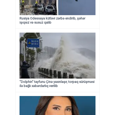
Rusiya Odessaya kütləvi zərbə endirib, şəhər
işıqsız və susuz qalıb
"Dolphin" tayfunu Çinə yaxınlaşır, torpaq sürüşməsi
ilə bağlı xəbərdarlıq verilib