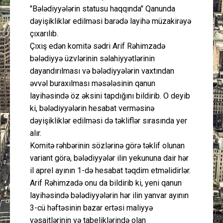
"Bələdiyyələrin statusu haqqında" Qanunda
dəyişikliklər edilməsi barədə layihə müzakirəyə
çıxarılıb.
Çıxış edən komitə sədri Arif Rəhimzadə
bələdiyyə üzvlərinin səlahiyyətlərinin
dayandırılması və bələdiyyələrin vaxtından
əvvəl buraxılması məsələsinin qanun
layihəsində öz əksini tapdığını bildirib. O deyib
ki, bələdiyyələrin hesabat verməsinə
dəyişikliklər edilməsi də təkliflər sırasında yer
alır.
Komitə rəhbərinin sözlərinə görə təklif olunan
variant görə, bələdiyyələr ilin yekununa dair hər
il aprel ayının 1-də hesabat təqdim etməlidirlər.
Arif Rəhimzadə onu da bildirib ki, yeni qanun
layihəsində bələdiyyələrin hər ilin yanvar ayının
3-cü həftəsinin bazar ertəsi maliyyə
vəsaitlərinin və tabeliklərində olan