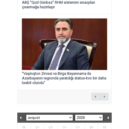
ABŞ "Qızıl Günbəz" RHM sistemini sınaqdan
çıxarmağa hazırlaşır
“Vaşinqton Zirvəsi və Birgə Bəyannamə ilə
Azərbayanın regionda yaratdığı status-kvo bir daha
təsbit olundu”
BE
ÇA
ÇƏ
CA
CÜ
ŞƏ
BZ