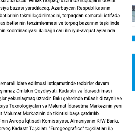
i sürətlənəcək. Əmlak (torpaq) üzərində hüquqların dövlət
siya bazası yaradılacaq. Azərbaycan Respublikasının
ətlərinin təkmilləşdirilməsini, torpaqdan səmərəli istifadə
sibətlərinin tənzimlənməsi və torpaq bazarının təşkilində
nin koordinasiyası ilə bağlı cari ilin iyul-avqust aylarında
 səmərəli idarə edilməsi istiqamətində tədbirlər davam
 Daşınmaz Əmlakın Qeydiyyatı, Kadastrı və İdarəedilməsi
şlər yekunlaşmaq üzrədir. Bakı şəhərində müasir dizaynlı və
masiya Texnologiyaları və Məlumat İdarəetmə Mərkəzinin yeni
t Məlumat Mərkəzinin də tikintisi başa çatdırılıb.
nin Avropa İqtisadi Komissiyası, Almaniyanın KfW Bankı,
eç Kadastr Təşkilatı, "Eurogeografics" təşkilatları ilə