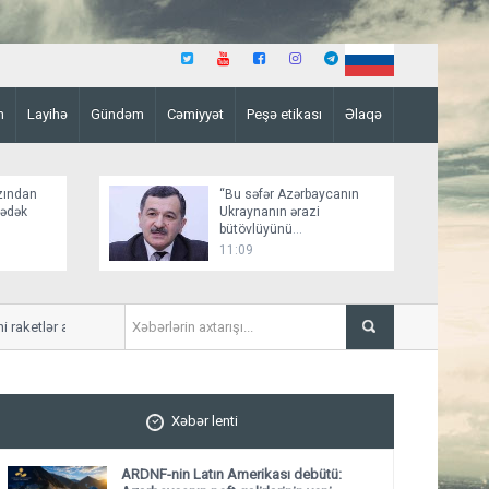
n
Layihə
Gündəm
Cəmiyyət
Peşə etikası
Əlaqə
zından
“Bu səfər Azərbaycanın
şədək
Ukraynanın ərazi
bütövlüyünü
dəstəkləməsinə növbəti
11:09
nümunədir”
tlər alır
Husilər Məribdəki məcburi kö
Xəbər lenti
ARDNF-nin Latın Amerikası debütü: