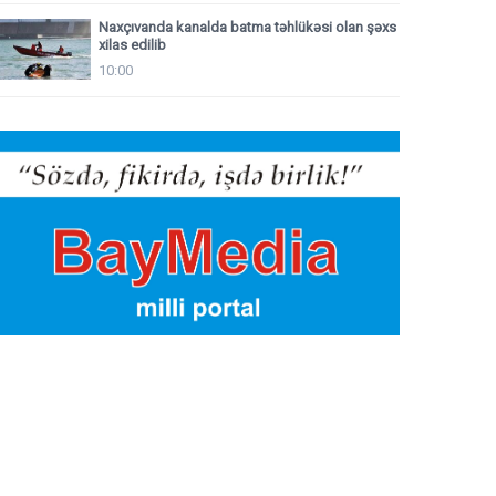
Naxçıvanda kanalda batma təhlükəsi olan şəxs
xilas edilib
10:00