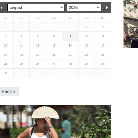
BE
ÇA
ÇƏ
CA
CÜ
ŞƏ
BZ
1
2
3
4
5
6
7
8
9
10
11
12
13
14
15
16
17
18
19
20
21
22
23
24
25
26
27
28
29
30
31
Hadisə