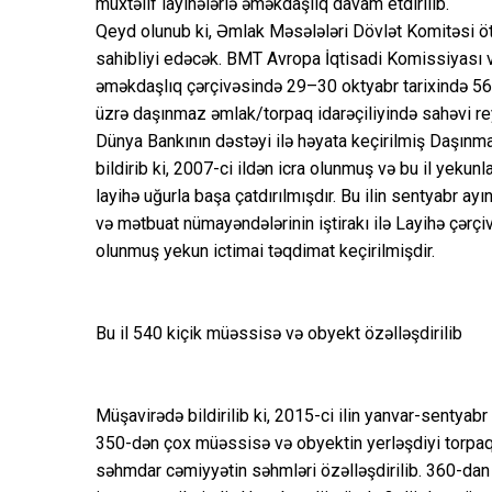
müxtəlif layihələrlə əməkdaşlıq davam etdirilib.
Qeyd olunub ki, Əmlak Məsələləri Dövlət Komitəsi ötə
sahibliyi edəcək. BMT Avropa İqtisadi Komissiyası v
əməkdaşlıq çərçivəsində 29–30 oktyabr tarixində 56 
üzrə daşınmaz əmlak/torpaq idarəçiliyində sahəvi re
Dünya Bankının dəstəyi ilə həyata keçirilmiş Daşın
bildirib ki, 2007-ci ildən icra olunmuş və bu il yekun
layihə uğurla başa çatdırılmışdır. Bu ilin sentyabr ay
və mətbuat nümayəndələrinin iştirakı ilə Layihə çərçi
olunmuş yekun ictimai təqdimat keçirilmişdir.
Bu il 540 kiçik müəssisə və obyekt özəlləşdirilib
Müşavirədə bildirilib ki, 2015-ci ilin yanvar-sentyab
350-dən çox müəssisə və obyektin yerləşdiyi torpaq s
səhmdar cəmiyyətin səhmləri özəlləşdirilib. 360-dan