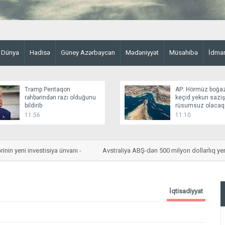
Dünya
Hadisə
Güney Azərbaycan
Mədəniyyət
Müsahibə
İdma
Tramp Pentaqon
AP: Hörmüz boğa
rəhbərindən razı olduğunu
keçid yekun sazi
bildirib
rüsumsuz olacaq
11:56
11:10
yeni investisiya ünvanı -
Avstraliya ABŞ-dən 500 milyon dollarlıq yeni rake
İqtisadiyyat