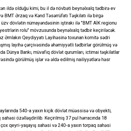
n ildə olduğu kimi, bu il də növbəti beynəlxalq tədbirə ev
ə BMT Ərzaq və Kənd Təsərrüfatı Təşkilatı ilə birgə
üzv dövlətin nümayəndəsinin iştirakı ilə "BMT AİK regionu
yestrlərin rolu" mövzusunda beynəlxalq tədbir keçiriləcək.
maz Əmlakın Qeydiyyatı Layihəsinə toxunan komitə sədri
laşmış layihə çərçivəsində əhəmiyyətli tədbirlər görülmüş və
ında Dünya Bankı, müvafiq dövlət qurumları, ictimai təşkilatlar
vəsində görülmüş işlər və əldə edilmiş nailiyyətlərə həsr
r aylarında 540-a yaxın kiçik dövlət müəssisə və obyekti,
ahəsi özəlləşdirilib. Keçirilmiş 37 pul hərracında 18
 çox qeyri-yaşayış sahəsi və 240-a yaxın torpaq sahəsi