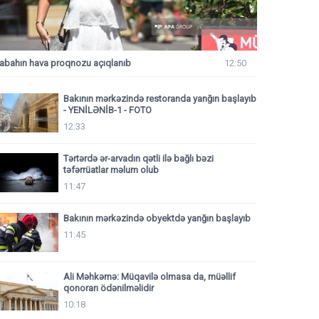
abahın hava proqnozu açıqlanıb
12:50
Bakının mərkəzində restoranda yanğın başlayıb
- YENİLƏNİB-1 - FOTO
12:33
Tərtərdə ər-arvadın qətli ilə bağlı bəzi
təfərrüatlar məlum olub
11:47
Bakının mərkəzində obyektdə yanğın başlayıb
11:45
Ali Məhkəmə: Müqavilə olmasa da, müəllif
qonorarı ödənilməlidir
10:18