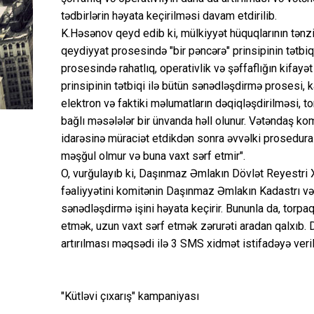
tədbirlərin həyata keçirilməsi davam etdirilib.
K.Həsənov qeyd edib ki, mülkiyyət hüquqlarının tənz
qeydiyyat prosesində "bir pəncərə" prinsipinin tətbi
prosesində rahatlıq, operativlik və şəffaflığın kifay
prinsipinin tətbiqi ilə bütün sənədləşdirmə prosesi, k
elektron və faktiki məlumatların dəqiqləşdirilməsi, tor
bağlı məsələlər bir ünvanda həll olunur. Vətəndaş k
idarəsinə müraciət etdikdən sonra əvvəlki prosedura 
məşğul olmur və buna vaxt sərf etmir".
O, vurğulayıb ki, Daşınmaz Əmlakın Dövlət Reyestri 
fəaliyyətini komitənin Daşınmaz Əmlakın Kadastrı və
sənədləşdirmə işini həyata keçirir. Bununla da, torpa
etmək, uzun vaxt sərf etmək zərurəti aradan qalxıb.
artırılması məqsədi ilə 3 SMS xidmət istifadəyə veril
"Kütləvi çıxarış" kampaniyası