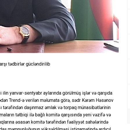
rşı tədbirlər gücləndirilib
ilin yanvar-sentyabr aylarında görülmüş işlər və qarşıda
itədən Trend-ə verilən məlumata görə, sədr Kərəm Həsənov
ısı tərəfindən daşınmaz əmlak və torpaq münasibətlərinin
aların tətbiqi ilə bağlı komitə qarşısında yeni vəzifə və
ıqlarına əsasən komitə tərəfindən fəaliyyət sahələrində
təndaş məmnunluğunun yüksəldilməsi istiqamətində ardıcıl