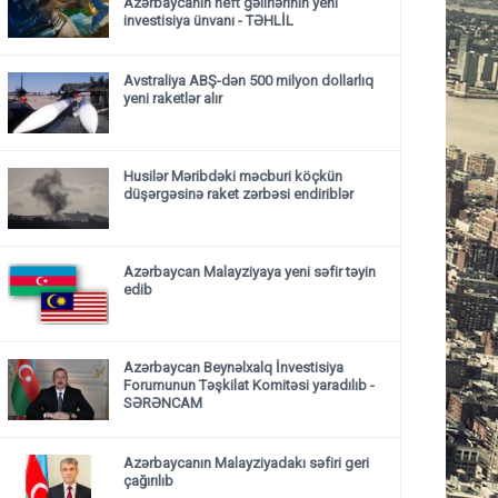
Azərbaycanın neft gəlirlərinin yeni
investisiya ünvanı - TƏHLİL
Avstraliya ABŞ-dən 500 milyon dollarlıq
yeni raketlər alır
Husilər Məribdəki məcburi köçkün
düşərgəsinə raket zərbəsi endiriblər
Azərbaycan Malayziyaya yeni səfir təyin
edib
Azərbaycan Beynəlxalq İnvestisiya
Forumunun Təşkilat Komitəsi yaradılıb -
SƏRƏNCAM
Azərbaycanın Malayziyadakı səfiri geri
çağırılıb