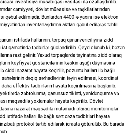
isəsi investisiya müsabiqəsi vasitəsi ilə özəlləşdirilib.
hmdar cəmiyyəti, dövlət müəssisə və təşkilatlarından
ı qəbul edilmişdir. Bunlardan 4400-ə yaxını isə elektron
yyətindən inventarlaşdırma aktları qəbul edilərək təhlil
anuni istifadə hallarının, torpaq qanunvericiliyinə zidd
ı istiqamətində tədbirlər gücləndirilib. Qeyd olunub ki, bəzən
larına rast gəlinir. Yaxud torpaqlarda təyinatına zidd olaraq
rpaqların keyfiyyət göstəricilərinin kəskin aşağı düşməsinə
 ciddi nəzarət həyata keçirilir, pozuntu halları ilə bağlı
 sahələrinin dəqiq sərhədlərinin təyin edilməsi, koordinat
daha effektiv tədbirlərin həyata keçirilməsinə başlanıb.
yektlərdə zəbtolunma, qanunsuz tikinti, yenidənqurma və
ması məqsədilə yoxlamalar həyata keçirilib. Dövlət
fadəsinə nəzarət məqsədilə mütəmadi olaraq monitorinqlər
d istifadə halları ilə bağlı sərt cəza tədbirləri həyata
 inzibati protokol tərtib edilərək icraata götürülüb. Bu barədə
nub.