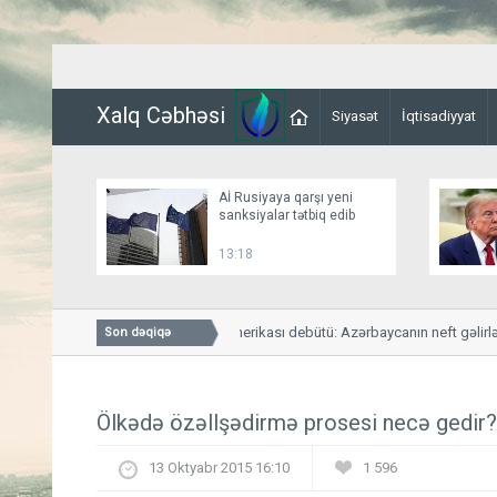
Xalq Cəbhəsi
Siyasət
İqtisadiyyat
Aİ Rusiyaya qarşı yeni
sanksiyalar tətbiq edib
13:18
ARDNF-nin Latın Amerikası debütü: Azərbaycanın neft gəlirlərinin 
Son dəqiqə
TƏHLİL
Ölkədə özəllşədirmə prosesi necə gedir?
13 Oktyabr 2015 16:10
1 596