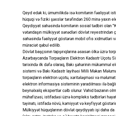
Qeyd edək ki, ümumilikdə isə komitənin fəaliyyət ist
hüquqi və fiziki şəxslər tərəfindən 260 minə yaxın el
Qeydiyyat sahəsində komitənin sosial tədbiri olan "
vətəndaşın mülkiyyət sənədləri dövlət reyestrindən ç
sahəsində fəaliyyət göstərən mobil ofis xidmətləri 
müraciət qəbul edilib.
Dövlət başçsının tapşırıqlarına əsasən ölkə üzrə tor
Azərbaycanda Torpaqların Elektron Kadastr Uçotu Sis
tarixində ilk dəfə olaraq, Bakı şəhərinin mükəmməl e
sistemi və Bakı Kadastr layihəsi Milli Məkan Məlumatl
torpaqların elektron uçotu, xəritələşməsi və məlumat 
elektron informasiya sisteminin yaradılması ilə bağl
beynəlxalq ekspertlər cəlb olunur. Vahid bazanın olm
mühafizəsi, istifadəsi üzrə kompleks tədbirləri həy
təyinatı, istifadə növü, kəmiyyət və keyfiyyət göstər
Mülkiyyət hüquqlarının dövlət qeydiyyatı işi daha d