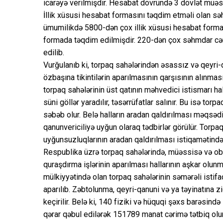
icarəyə verilmişdir. Hesabat dövründə 3 dövlət müəss
İllik xüsusi hesabat formasını təqdim etməli olan sə
ümumilikdə 5800-dən çox illik xüsusi hesabat formas
formada təqdim edilmişdir. 220-dən çox səhmdar cəmi
edilib.
Vurğulanıb ki, torpaq sahələrindən əsassız və qeyri-q
özbaşına tikintilərin aparılmasının qarşısının alınmas
torpaq sahələrinin üst qatının məhvedici istismarı hal
süni göllər yaradılır, təsərrüfatlar salınır. Bu isə to
səbəb olur. Belə halların aradan qaldırılması məqsədilə
qanunvericiliyə uyğun olaraq tədbirlər görülür. Torpaq
uyğunsuzluqlarının aradan qaldırılması istiqamətində 
Respublika üzrə torpaq sahələrində, müəssisə və ob
quraşdırma işlərinin aparılması hallarının aşkar olun
mülkiyyətində olan torpaq sahələrinin səmərəli isti
aparılıb. Zəbtolunma, qeyri-qanuni və ya təyinatına zid
keçirilir. Belə ki, 140 fiziki və hüquqi şəxs barəsində
qərar qəbul edilərək 151789 manat cərimə tətbiq olu