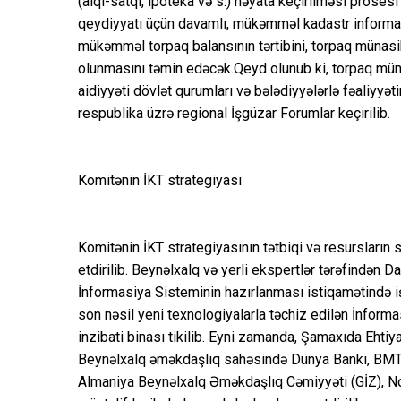
(alqı-satqı, ipoteka və s.) həyata keçirilməsi proses
qeydiyyatı üçün davamlı, mükəmməl kadastr informa
mükəmməl torpaq balansının tərtibini, torpaq münasib
olunmasını təmin edəcək.Qeyd olunub ki, torpaq müna
aidiyyəti dövlət qurumları və bələdiyyələrlə fəaliyyəti
respublika üzrə regional İşgüzar Forumlar keçirilib.
Komitənin İKT strategiyası
Komitənin İKT strategiyasının tətbiqi və resursların
etdirilib. Beynəlxalq və yerli ekspertlər tərəfindən
İnformasiya Sisteminin hazırlanması istiqamətində i
son nəsil yeni texnologiyalarla təchiz edilən İnfor
inzibati binası tikilib. Eyni zamanda, Şamaxıda Ehtiya
Beynəlxalq əməkdaşlıq sahəsində Dünya Bankı, BMT-
Almaniya Beynəlxalq Əməkdaşlıq Cəmiyyəti (GİZ), Norv