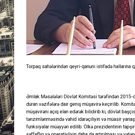
Torpaq sahələrindən qeyri-qanuni istifadə hallarına qa
Əmlak Məsələləri Dövlət Komitəsi tərəfindən 2015-ci 
duran vəzifələrə dair geniş müşavirə keçirilib. Kom
müşavirəni açıq elan edərək bilidirib ki, dövlət başç
tənzimlənməsində vahid idarəçiliyin və müasir yanaşm
funksiyalar müəyyən edilib. Ölkə prezidentinin tapşır
şəffaflıq və operativliyin daha da artırılması və və