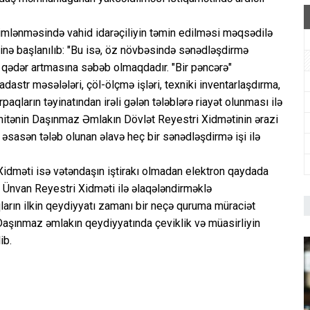
imlənməsində vahid idarəçiliyin təmin edilməsi məqsədilə
qinə başlanılıb: "Bu isə, öz növbəsində sənədləşdirmə
ət qədər artmasına səbəb olmaqdadır. "Bir pəncərə"
adastr məsələləri, çöl-ölçmə işləri, texniki inventarlaşdırma,
paqların təyinatından irəli gələn tələblərə riayət olunması ilə
omitənin Daşınmaz Əmlakın Dövlət Reyestri Xidmətinin ərazi
əsasən tələb olunan əlavə heç bir sənədləşdirmə işi ilə
Xidməti isə vətəndaşın iştirakı olmadan elektron qaydada
 Ünvan Reyestri Xidməti ilə əlaqələndirməklə
qların ilkin qeydiyyatı zamanı bir neçə quruma müraciət
 Daşınmaz əmlakın qeydiyyatında çeviklik və müasirliyin
ib.