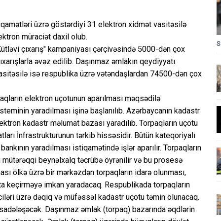
iqamətləri üzrə göstərdiyi 31 elektron xidmət vasitəsilə
ektron müraciət daxil olub.
S
Kütləvi çıxarış" kampaniyası çərçivəsində 5000-dən çox
ıxarışlarla əvəz edilib. Daşınmaz əmlakın qeydiyyatı
vasitəsilə isə respublika üzrə vətəndaşlardan 74500-dən çox
paqların elektron uçotunun aparılması məqsədilə
teminin yaradılması işinə başlanılıb. Azərbaycanın kadastr
lektron kadastr məlumat bazası yaradılıb. Torpaqların uçotu
arı İnfrastrukturunun tərkib hissəsidir. Bütün kateqoriyalı
bankının yaradılması istiqamətində işlər aparılır. Torpaqların
ı mütərəqqi beynəlxalq təcrübə öyrənilir və bu prosesə
ası ölkə üzrə bir mərkəzdən torpaqların idarə olunması,
ata keçirməyə imkan yaradacaq. Respublikada torpaqların
iciləri üzrə dəqiq və müfəssəl kadastr uçotu təmin olunacaq.
a sadələşəcək. Daşınmaz əmlak (torpaq) bazarında əqdlərin