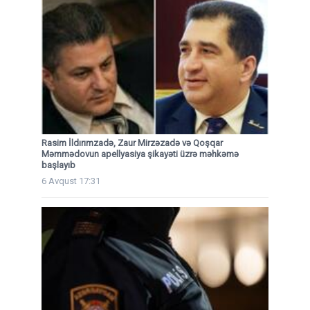
Rasim İldırımzadə, Zaur Mirzəzadə və Qoşqar
Məmmədovun apellyasiya şikayəti üzrə məhkəmə
başlayıb
6 Avqust 17:31