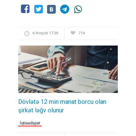
6 Avqust 17:36
714
Dövlətə 12 min manat borcu olan
şirkət ləğv olunur
İqtisadiyyat