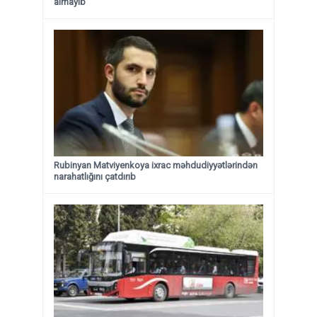
almayıb
Rubinyan Matviyenkoya ixrac məhdudiyyətlərindən
narahatlığını çatdırıb