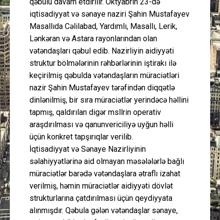
qəbulu davam etdirilir. Oktyabrın 23-də
iqtisadiyyat və sənaye naziri Şahin Mustafayev
Masallıda Cəlilabad, Yardımlı, Masallı, Lerik,
Lənkəran və Astara rayonlarından olan
vətəndaşları qəbul edib. Nazirliyin aidiyyəti
struktur bölmələrinin rəhbərlərinin iştirakı ilə
keçirilmiş qəbulda vətəndaşların müraciətləri
nazir Şahin Mustafayev tərəfindən diqqətlə
dinlənilmiş, bir sıra müraciətlər yerindəcə həllini
tapmış, qaldırılan digər mәsәlәlәrin operativ
araşdırılması və qanunvericiliyə uyğun həlli
üçün konkret tapşırıqlar verilib.
İqtisadiyyat və Sənaye Nazirliyinin
səlahiyyətlərinə aid olmayan məsələlərlə bağlı
müraciətlər barədə vətəndaşlara ətraflı izahat
verilmiş, həmin müraciətlər aidiyyəti dövlət
strukturlarına çatdırılması üçün qeydiyyata
alınmışdır. Qəbula gələn vətəndaşlar sənaye,