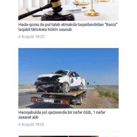
Hədə-qorxu ilə pul tələb etməkdə təqsirləndirilən "Bəniz"
ləqəbli tiktokerə hökm oxunub
6 Avqust 18:20
Hacıqabulda yol qəzasında bir nəfər ölüb, 1 nəfər
xəsarət alıb
6 Avqust 18:03