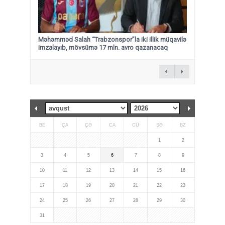
Məhəmməd Salah “Trabzonspor”la iki illik müqavilə
imzalayıb, mövsümə 17 mln. avro qazanacaq
BE
ÇA
ÇƏ
CA
CÜ
ŞƏ
BZ
1
2
3
4
5
6
7
8
9
10
11
12
13
14
15
16
17
18
19
20
21
22
23
24
25
26
27
28
29
30
31