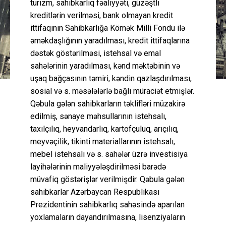
turizm, sahibkarlıq fəaliyyəti, güzəştli
kreditlərin verilməsi, bank olmayan kredit
ittifaqının Sahibkarlığa Kömək Milli Fondu ilə
əməkdaşlığının yaradılması, kredit ittifaqlarına
dəstək göstərilməsi, istehsal və emal
sahələrinin yaradılması, kənd məktəbinin və
uşaq bağçasının təmiri, kəndin qazlaşdırılması,
sosial və s. məsələlərlə bağlı müraciət etmişlər.
Qəbula gələn sahibkarların təklifləri müzakirə
edilmiş, sənaye məhsullarının istehsalı,
taxılçılıq, heyvandarlıq, kartofçuluq, arıçılıq,
meyvəçilik, tikinti materiallarının istehsalı,
mebel istehsalı və s. sahələr üzrə investisiya
layihələrinin maliyyələşdirilməsi barədə
müvafiq göstərişlər verilmişdir. Qəbula gələn
sahibkarlar Azərbaycan Respublikası
Prezidentinin sahibkarlıq sahəsində aparılan
yoxlamaların dayandırılmasına, lisenziyaların