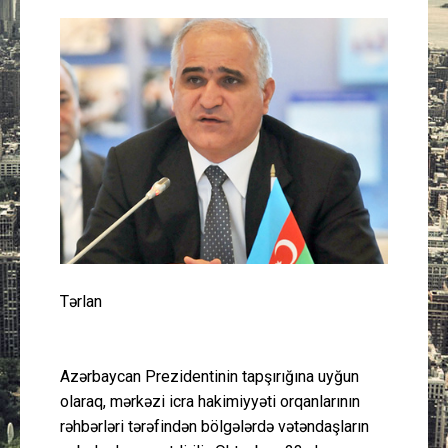
Güney Azərbaycan
Mədəniyyət
Müsahibə
İdman
Layihə
Gündəm
Tərlan
Cəmiyyət
Azərbaycan Prezidentinin tapşırığına uyğun
Peşə etikası
olaraq, mərkəzi icra hakimiyyəti orqanlarının
rəhbərləri tərəfindən bölgələrdə vətəndaşların
Əlaqə