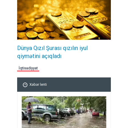
Dünya Qızıl Şurası qızılın iyul
qiymətini açıqladı
İqtisadiyyat
Xəbər lenti