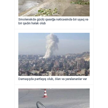
Smolenskdə güclü qasırğa nəticəsində bir uşaq və
bir qadın həlak olub
Dəməşqdə partlayış olub, ölən və yaralananlar var