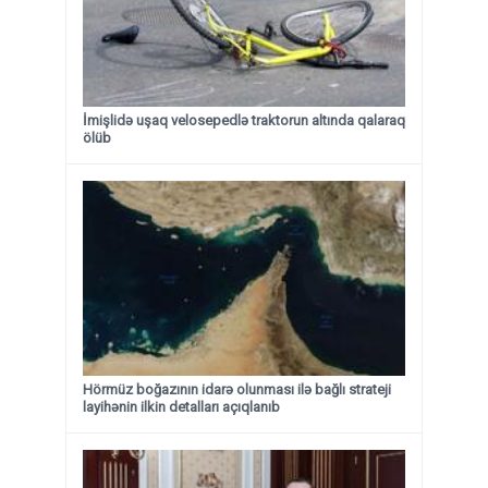
İmişlidə uşaq velosepedlə traktorun altında qalaraq
ölüb
Hörmüz boğazının idarə olunması ilə bağlı strateji
layihənin ilkin detalları açıqlanıb