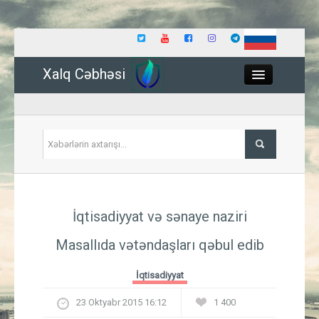
Xalq Cəbhəsi
Close
Siyasət
İqtisadiyyat və sənaye naziri
İqtisadiyyat
Masallıda vətəndaşları qəbul edib
Dünya
İqtisadiyyat
Hadisə
23 Oktyabr 2015 16:12
1 400