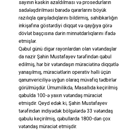
sayının kəskin azaldılması və prosedurların
sadələşdirilməsi barədə qərarlarını böyük
razılıqla qarşıladıqlarını bildirmiş, sahibkarlığın
inkişafına göstərdiyi diqqət və qayğıya görə
dövlət başçısına dərin minnətdarlıqlarını ifadə
etmişlər.
Qəbul günü digər rayonlardan olan vətəndaşlar
da nazir Şahin Mustafayev tərəfindən qəbul
edilmiş, hər bir vətəndaşın müraciətinə diqqətlə
yanaşılmış, müraciətlərin operativ həlli üçün
qanunvericiliyə uyğun olaraq müvafiq tədbirlər
görülmüşdür. Ümumilikdə, Masallıda keçirilmiş
qəbulda 100-ə yaxın vətəndaş müraciət
etmişdir. Qeyd edək ki, Şahin Mustafayev
tərəfindən indiyədək bölgələrdə 33 vətəndaş
qəbulu keçirilmiş, qəbullarda 1800-dən çox
vətəndaş müraciət etmişdir.