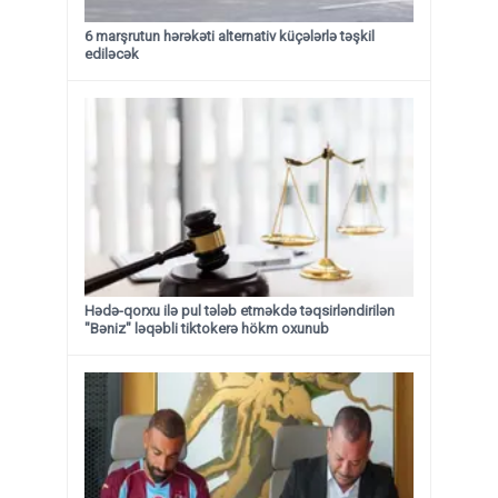
6 marşrutun hərəkəti alternativ küçələrlə təşkil
ediləcək
Hədə-qorxu ilə pul tələb etməkdə təqsirləndirilən
"Bəniz" ləqəbli tiktokerə hökm oxunub