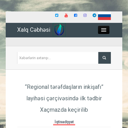
Xalq Cəbhəsi
Close
Siyasət
“Regional tərəfdaşların inkişafı”
İqtisadiyyat
layihəsi çərçivəsində ilk tədbir
Dünya
Xaçmazda keçirilib
Hadisə
İqtisadiyyat