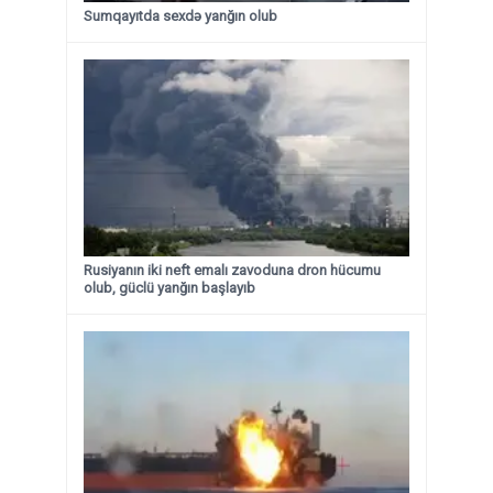
Sumqayıtda sexdə yanğın olub
Rusiyanın iki neft emalı zavoduna dron hücumu
olub, güclü yanğın başlayıb