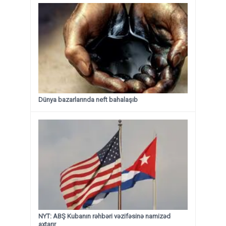
Dünya bazarlarında neft bahalaşıb
NYT: ABŞ Kubanın rəhbəri vəzifəsinə namizəd
axtarır