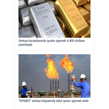
Əmtəə bazarlarında qızılın qiyməti 4 400 dollara
yaxınlaşıb
"NYMEX" əmtəə birjasında təbii qazın qiyməti artıb