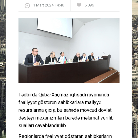
1 Mart 2024 14:46
5 096
Güney Azərbaycan
Mədəniyyət
Müsahibə
İdman
Layihə
Gündəm
Tədbirdə Quba-Xaçmaz iqtisadi rayonunda
Cəmiyyət
fəaliyyət göstərən sahibkarlara maliyyə
resurslarına çıxış, bu sahədə mövcud dövlət
dəstəyi mexanizmləri barədə məlumat verilib,
Peşə etikası
sualları cavablandırılıb.
Əlaqə
Regionlarda fəaliyyət göstərən sahibkarların