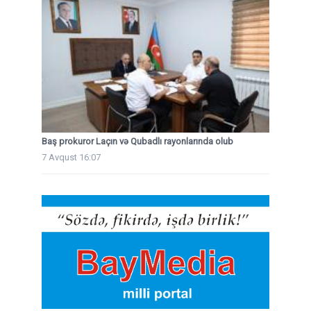
Baş prokuror Laçın və Qubadlı rayonlarında olub
7 Avqust 16:07