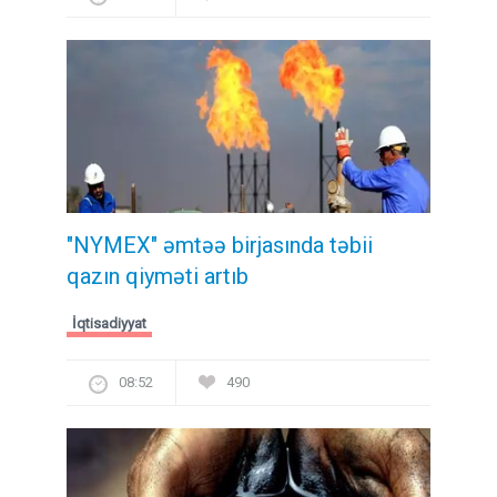
"NYMEX" əmtəə birjasında təbii
qazın qiyməti artıb
İqtisadiyyat
08:52
490