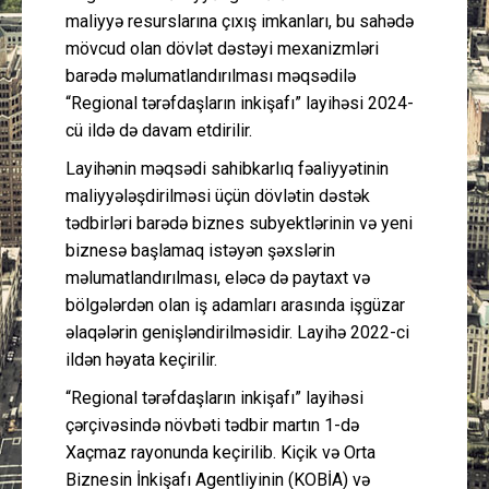
maliyyə resurslarına çıxış imkanları, bu sahədə
mövcud olan dövlət dəstəyi mexanizmləri
barədə məlumatlandırılması məqsədilə
“Regional tərəfdaşların inkişafı” layihəsi 2024-
cü ildə də davam etdirilir.
Layihənin məqsədi sahibkarlıq fəaliyyətinin
maliyyələşdirilməsi üçün dövlətin dəstək
tədbirləri barədə biznes subyektlərinin və yeni
biznesə başlamaq istəyən şəxslərin
məlumatlandırılması, eləcə də paytaxt və
bölgələrdən olan iş adamları arasında işgüzar
əlaqələrin genişləndirilməsidir. Layihə 2022-ci
ildən həyata keçirilir.
“Regional tərəfdaşların inkişafı” layihəsi
çərçivəsində növbəti tədbir martın 1-də
Xaçmaz rayonunda keçirilib. Kiçik və Orta
Biznesin İnkişafı Agentliyinin (KOBİA) və