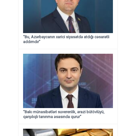
“Bu, Azərbaycanın xarici siyasətdə atdığı cəsarətli
addımdır”
“Bakı münasibətləri suverenlik, ərazi bütövlüyü,
qarşılıqlı tanınma əsasında qurur”