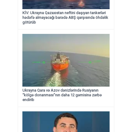
KİV: Ukrayna Qazaxıstan neftini daşıyan tankerləri
hədəfə almayacağı barədə ABŞ qarşısında öhdəlik
götürüb
Ukrayna Qara və Azov dənizlərində Rusiyanın
“kölgə donanması”nın daha 12 gəmisinə zərbə
endirib