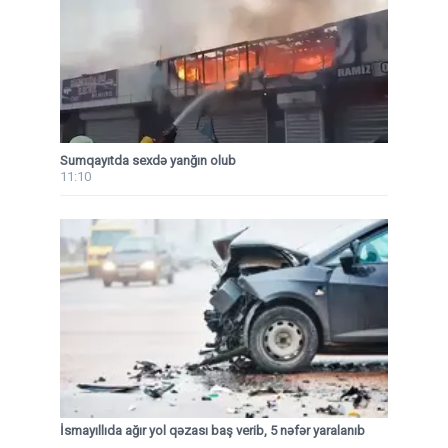
Sumqayıtda sexdə yanğın olub
11:10
İsmayıllıda ağır yol qəzası baş verib, 5 nəfər yaralanıb