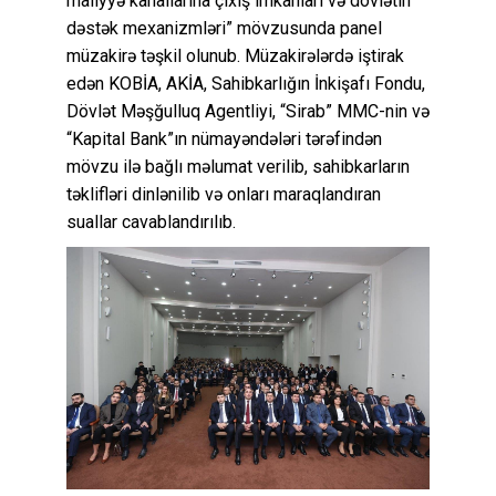
maliyyə kanallarına çıxış imkanları və dövlətin
dəstək mexanizmləri” mövzusunda panel
müzakirə təşkil olunub. Müzakirələrdə iştirak
edən KOBİA, AKİA, Sahibkarlığın İnkişafı Fondu,
Dövlət Məşğulluq Agentliyi, “Sirab” MMC-nin və
“Kapital Bank”ın nümayəndələri tərəfindən
mövzu ilə bağlı məlumat verilib, sahibkarların
təklifləri dinlənilib və onları maraqlandıran
suallar cavablandırılıb.