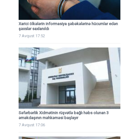
Xarici ölkələrin informasiya şəbəkələrinə hücumlar edən
şəxslər saxlanıldı
7 Avqust 17:52
Səfərbərlik Xidmətinin rüşvətlə bağlı həbs olunan 3
əməkdaşının məhkəməsi başlayır
7 Avqust 17:06