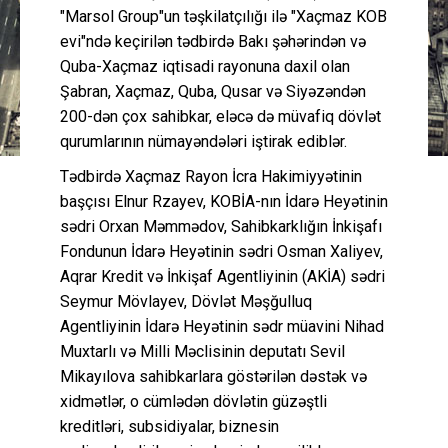
"Marsol Group"un təşkilatçılığı ilə "Xaçmaz KOB
evi"ndə keçirilən tədbirdə Bakı şəhərindən və
Quba-Xaçmaz iqtisadi rayonuna daxil olan
Şabran, Xaçmaz, Quba, Qusar və Siyəzəndən
200-dən çox sahibkar, eləcə də müvafiq dövlət
qurumlarının nümayəndələri iştirak ediblər.
Tədbirdə Xaçmaz Rayon İcra Hakimiyyətinin
başçısı Elnur Rzayev, KOBİA-nın İdarə Heyətinin
sədri Orxan Məmmədov, Sahibkarklığın İnkişafı
Fondunun İdarə Heyətinin sədri Osman Xaliyev,
Aqrar Kredit və İnkişaf Agentliyinin (AKİA) sədri
Seymur Mövlayev, Dövlət Məşğulluq
Agentliyinin İdarə Heyətinin sədr müavini Nihad
Muxtarlı və Milli Məclisinin deputatı Sevil
Mikayılova sahibkarlara göstərilən dəstək və
xidmətlər, o cümlədən dövlətin güzəştli
kreditləri, subsidiyalar, biznesin