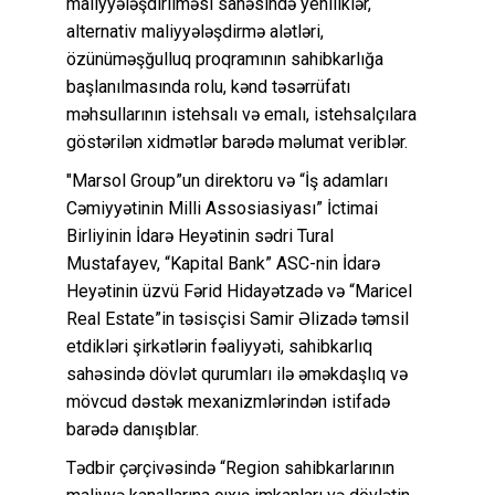
maliyyələşdirilməsi sahəsində yeniliklər,
alternativ maliyyələşdirmə alətləri,
özünüməşğulluq proqramının sahibkarlığa
başlanılmasında rolu, kənd təsərrüfatı
məhsullarının istehsalı və emalı, istehsalçılara
göstərilən xidmətlər barədə məlumat veriblər.
"Marsol Group”un direktoru və “İş adamları
Cəmiyyətinin Milli Assosiasiyası” İctimai
Birliyinin İdarə Heyətinin sədri Tural
Mustafayev, “Kapital Bank” ASC-nin İdarə
Heyətinin üzvü Fərid Hidayətzadə və “Maricel
Real Estate”in təsisçisi Samir Əlizadə təmsil
etdikləri şirkətlərin fəaliyyəti, sahibkarlıq
sahəsində dövlət qurumları ilə əməkdaşlıq və
mövcud dəstək mexanizmlərindən istifadə
barədə danışıblar.
Tədbir çərçivəsində “Region sahibkarlarının