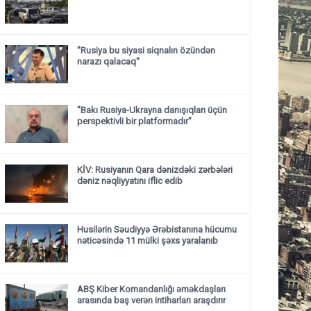
"Rusiya bu siyasi siqnalın özündən
narazı qalacaq"
"Bakı Rusiya-Ukrayna danışıqları üçün
perspektivli bir platformadır"
KİV: Rusiyanın Qara dənizdəki zərbələri
dəniz nəqliyyatını iflic edib
Husilərin Səudiyyə Ərəbistanına hücumu
nəticəsində 11 mülki şəxs yaralanıb
ABŞ Kiber Komandanlığı əməkdaşları
arasında baş verən intiharları araşdırır