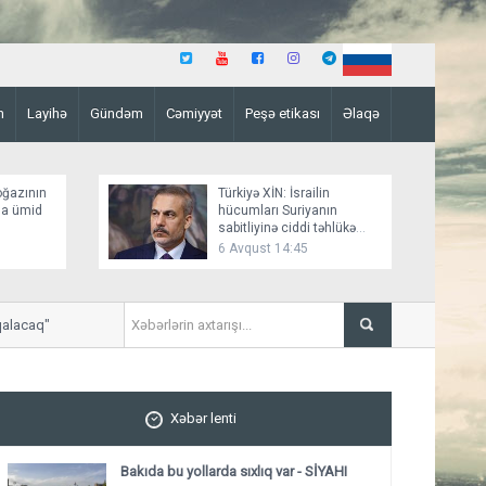
n
Layihə
Gündəm
Cəmiyyət
Peşə etikası
Əlaqə
oğazının
Türkiyə XİN: İsrailin
ına ümid
hücumları Suriyanın
sabitliyinə ciddi təhlükə
yaradır
6 Avqust 14:45
aq"
"Bakı Rusiya-Ukrayna danışıqla
Xəbər lenti
Bakıda bu yollarda sıxlıq var - SİYAHI