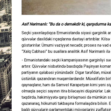
Asif Nərimanlı: “Bu da o deməkdir ki, qarşıdurma kart
Seçki yaxınlaşdıqca Ermənistanda siyasi gərginlik a
qüvvələr daxildəki rıçaqlarına dəstəyi artırıblar. K
göstəririlər. Ümumi vəziyyət necədir, proses nə vəd e
”Xalq Cəbhəsi” bu suallara analitik Asif Nərimanlı il
- Ermənistandakı seçki kampaniyasının gərginliyi sə
artırır. Qüvvələr nisbətində baxdıqda Paşinyan koman
partiyanın qələbəsi yönündədir. Digər tərəfdən, müx
üstünlük qazandıran məqamlardandır. Müxalifətin bir
qaynaqlanır, həm də Samvel Karapetyan kimi yeni siy
olmaqla seçici sayının itirə biləcəyini düşünürlər. L
təqdirdə, hakimiyyətə qarşı birləşməsi də mümkün sse
qazanaraq, hökuməti təkbaşına formalaşdıra bilsin. 
bağlı qüvvələrin parlamentdəki mövqelərini zəiflətsi