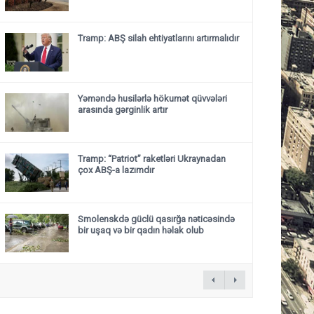
Tramp: ABŞ silah ehtiyatlarını artırmalıdır
Yəməndə husilərlə hökumət qüvvələri
arasında gərginlik artır
Tramp: “Patriot” raketləri Ukraynadan
çox ABŞ-a lazımdır
Smolenskdə güclü qasırğa nəticəsində
bir uşaq və bir qadın həlak olub