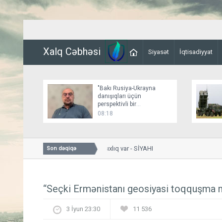
Xalq Cəbhəsi
Siyasət
İqtisadiyyat
"Bakı Rusiya-Ukrayna
danışıqları üçün
perspektivli bir
platformadır"
08:18
Bakıda bu yollarda sıxlıq var - SİYAHI
Son dəqiqə
“Seçki Ermənistanı geosiyasi toqquşma 
3 İyun 23:30
11 536