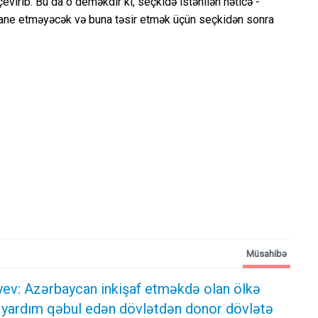
irib. Bu da o deməkdir ki, seçkidə istənilən nəticə -
 qane etməyəcək və buna təsir etmək üçün seçkidən sonra
Müsahibə
iyev: Azərbaycan inkişaf etməkdə olan ölkə
 yardım qəbul edən dövlətdən donor dövlətə