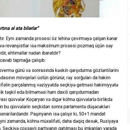
ına əl ata bilərlər”
rtır. Eyni zamanda prosesi öz lehinə çevirməyə çalşan kənar
ilsə və revanşistlər isə maksimum prosesi pozmaq üçün səy
dir, ehtimallar nədən ibarətdir?
ə cavab tapmağa çalışıb:
svermə günü və sonrasında kəskin qarşıdurma gözləntilərini
dasının mövqeləri üstün görünür, rəy sorğuları da hakim
alifətin parçalanmış vəziyyətdə seçkiyə getməsi hakimiyyətə
lik təşkil edə bilməməsi həm daxili qarşıdurmadan
asi qüvvələr Koçaryan və digər köhnə qüvvələrlə birlikdə
akin bu qüvvələrin seçkidən sonra parlamentə düşəcəkləri
narilərdəndir. Paşinyanın isə çalışır ki, 50+1 mandat
Eyni zamanda, köhnə müxalifəti, daha dəqiq desək, Rusiyaya
n. Seçkiyə çoxsaylı partiyanın qatılması bu imkanları yarada