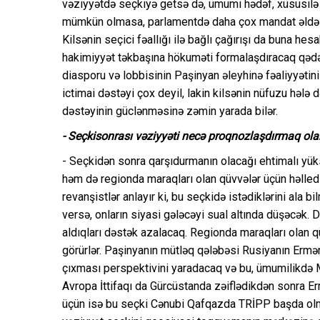
vəziyyətdə seçkiyə getsə də, ümumi hədəf, xüsusilə 
mümkün olmasa, parlamentdə daha çox mandat əldə et
Kilsənin seçici fəallığı ilə bağlı çağırışı da buna hesa
hakimiyyət təkbaşına hökuməti formalaşdıracaq qədər
diasporu və lobbisinin Paşinyan əleyhinə fəaliyyətini
ictimai dəstəyi çox deyil, lakin kilsənin nüfuzu hələ 
dəstəyinin güclənməsinə zəmin yarada bilər.
- Seçkisonrası vəziyyəti necə proqnozlaşdırmaq ol
- Seçkidən sonra qarşıdurmanın olacağı ehtimalı yük
həm də regionda maraqları olan qüvvələr üçün həlledi
revanşistlər anlayır ki, bu seçkidə istədiklərini ala
versə, onların siyasi gələcəyi sual altında düşəcək. 
aldıqları dəstək azalacaq. Regionda maraqları olan 
görürlər. Paşinyanın mütləq qələbəsi Rusiyanın Ermə
çıxması perspektivini yaradacaq və bu, ümumilikdə M
Avropa İttifaqı da Gürcüstanda zəiflədikdən sonra E
üçün isə bu seçki Cənubi Qafqazda TRİPP başda olma