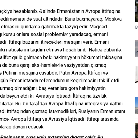
 seçkiyə hesablanıb. Əslində Ermənistanın Avropa İttifaqına
b-edilməməsi də sual altındadır. Buna baxmayaraq, Moskva
indi etməsini gündəmə gətirməklə təzyiq edir. Məqsəd
B
qı kursu onlara sosial problemlər yaradacaq, erməni
İttifaqı bazarını itirəcəkləri mesajını verir. Erməni
i nəticələrini təqdim etməyə hesablanıb. Nəticə etibarilə,
alifət qalib gəlməsə belə hakimiyyətin hökuməti təkbaşına
an da buna qarşı əks-həmlələrlə vəziyyətdən çıxmaq
ə Putinin mesajına cavabdır. Putin Avropa İttifaqı və
 üçün Ermənistanda referendumun keçirilməsini təklif etdi.
vurmaq olmadığını, baş verənlərə görə hakimiyyətin
a bəyan etdi ki, Avrasiya İqtisadi İttifaqına üzvlük
ərlər. Bu, bir tərəfdən Avropa İttiafqına inteqrasiya xəttini
adi İttifaqından çıxmaq istəmədikləri, Rusiyanın Ermənistanı
cə, Avropa İttifaqı və Avrasiya İqtisadi İttifaqı arasında
 olaraq davam edəcək.
Paşinyanın çıxış yolu axtarışları diqqət çəkir. Bu