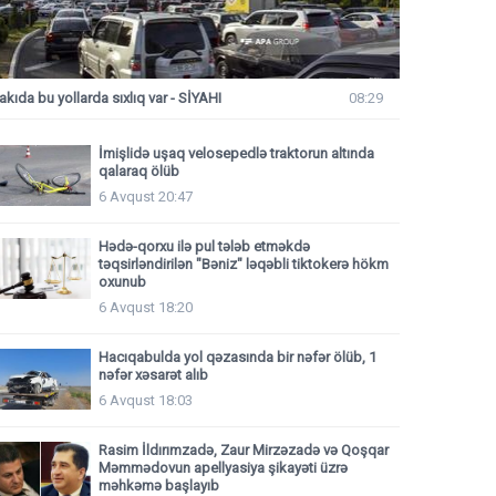
akıda bu yollarda sıxlıq var - SİYAHI
08:29
İmişlidə uşaq velosepedlə traktorun altında
qalaraq ölüb
6 Avqust 20:47
Hədə-qorxu ilə pul tələb etməkdə
təqsirləndirilən "Bəniz" ləqəbli tiktokerə hökm
oxunub
6 Avqust 18:20
Hacıqabulda yol qəzasında bir nəfər ölüb, 1
nəfər xəsarət alıb
6 Avqust 18:03
Rasim İldırımzadə, Zaur Mirzəzadə və Qoşqar
Məmmədovun apellyasiya şikayəti üzrə
məhkəmə başlayıb