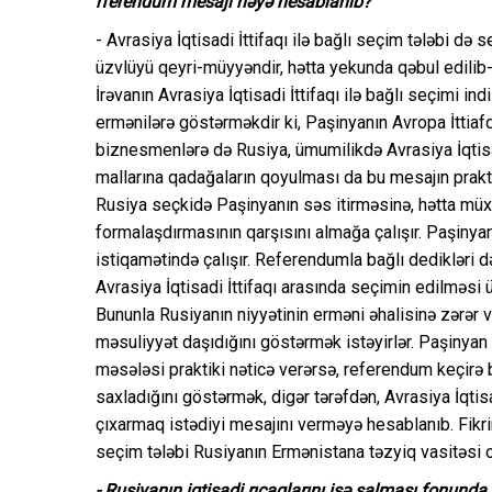
rferendum mesajı nəyə hesablanıb?
- Avrasiya İqtisadi İttifaqı ilə bağlı seçim tələbi də
üzvlüyü qeyri-müyyəndir, hətta yekunda qəbul edili
İrəvanın Avrasiya İqtisadi İttifaqı ilə bağlı seçimi 
ermənilərə göstərməkdir ki, Paşinyanın Avropa İttiaf
biznesmenlərə də Rusiya, ümumilikdə Avrasiya İqtisadi 
mallarına qadağaların qoyulması da bu mesajın praktik
Rusiya seçkidə Paşinyanın səs itirməsinə, hətta müx
formalaşdırmasının qarşısını almağa çalışır. Paşiny
istiqamətində çalışır. Referendumla bağlı dedikləri d
Avrasiya İqtisadi İttifaqı arasında seçimin edilməsi
Bununla Rusiyanın niyyətinin erməni əhalisinə zərər 
məsuliyyət daşıdığını göstərmək istəyirlər. Paşinyan d
məsələsi praktiki nəticə verərsə, referendum keçirə bil
saxladığını göstərmək, digər tərəfdən, Avrasiya İqtis
çıxarmaq istədiyi mesajını verməyə hesablanıb. Fikrim
seçim tələbi Rusiyanın Ermənistana təzyiq vasitəsi
- Rusiyanın iqtisadi rıçaqlarını işə salması fonunda 