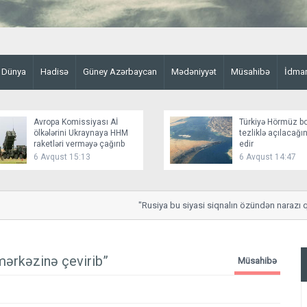
Dünya
Hadisə
Güney Azərbaycan
Mədəniyyət
Müsahibə
İdma
Avropa Komissiyası Aİ
Türkiyə Hörmüz b
ölkələrini Ukraynaya HHM
tezliklə açılacağ
raketləri verməyə çağırıb
edir
6 Avqust 15:13
6 Avqust 14:47
"Rusiya bu siyasi siqnalın özündən narazı qalac
mərkəzinə çevirib”
Müsahibə