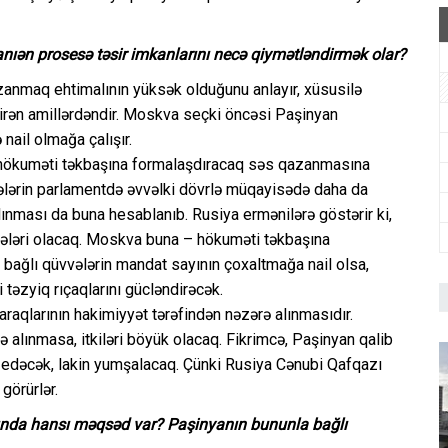
ıən prosesə təsir imkanlarını necə qiymətləndirmək olar?
zanmaq ehtimalının yüksək olduğunu anlayır, xüsusilə
dirən amillərdəndir. Moskva seçki öncəsi Paşinyan
nail olmağa çalışır.
nın hökuməti təkbaşına formalaşdıracaq səs qazanmasına
lərin parlamentdə əvvəlki dövrlə müqayisədə daha da
alınması da buna hesablanıb. Rusiya ermənilərə göstərir ki,
icələri olacaq. Moskva buna – hökuməti təkbaşına
 bağlı qüvvələrin mandat sayının çoxaltmağa nail olsa,
təzyiq rıçaqlarını gücləndirəcək.
raqlarının hakimiyyət tərəfindən nəzərə alınmasıdır.
 alınmasa, itkiləri böyük olacaq. Fikrimcə, Paşinyan qalib
edəcək, lakin yumşalacaq. Çünki Rusiya Cənubi Qafqazı
görürlər.
xasında hansı məqsəd var? Paşinyanın bununla bağlı