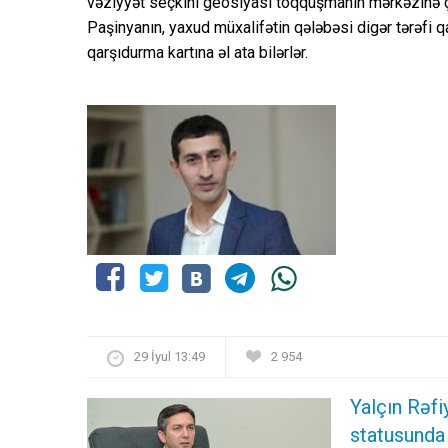
vəziyyət seçkini geosiyasi toqquşmanın mərkəzinə çev
Paşinyanın, yaxud müxalifətin qələbəsi digər tərəfi
qarşıdurma kartına əl ata bilərlər.
29 İyul 13:49
2 954
Yalçın Rəf
statusunda