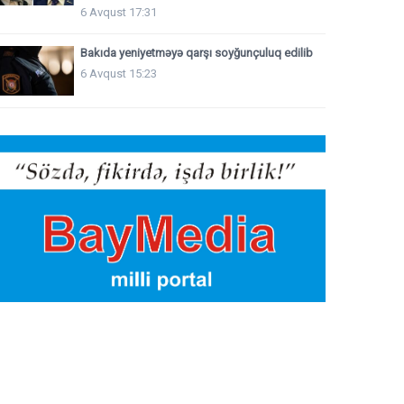
6 Avqust 17:31
Bakıda yeniyetməyə qarşı soyğunçuluq edilib
6 Avqust 15:23