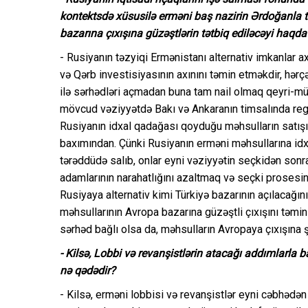
kontektsdə xüsusilə erməni baş nazirin Ərdoğanla t
bazarına çıxışına güzəştlərin tətbiq ediləcəyi haq
- Rusiyanın təzyiqi Ermənistanı alternativ imkanlar ax
və Qərb investisiyasının axınını təmin etməkdir, hə
ilə sərhədləri açmadan buna tam nail olmaq qeyri-mü
mövcud vəziyyətdə Bakı və Ankaranın timsalında regio
Rusiyanın idxal qadağası qoyduğu məhsulların satı
baxımından. Çünki Rusiyanın erməni məhsullarına id
tərəddüdə salıb, onlar eyni vəziyyətin seçkidən sonr
adamlarının narahatlığını azaltmaq və seçki proses
Rusiyaya alternativ kimi Türkiyə bazarının açılacağı
məhsullarının Avropa bazarına güzəştli çıxışını təmin
sərhəd bağlı olsa da, məhsulların Avropaya çıxışına ş
- Kilsə, Lobbi və revanşistlərin atacağı addımlarla b
nə qədədir?
- Kilsə, erməni lobbisi və revanşistlər eyni cəbhədən