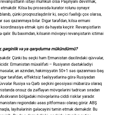
revanşistlərin istəyi mümkün olsa Paşinyanı devirmək,
məkdir. Kilsə bu prosesdə kurator rolunu oynayır.
blanıb, çünki proqnozlaşdırılır ki, seçici fəallığı çox olarsa,
 səs qazanmaya bilər. Digər tərəfdən, kilsə erməni
 koordinasiya etmək işini də həyata keçirir. Revanşistlərin
də qalır. Bu baxımdan, kilsənin mövqeyi revanşistərin ictimai
ar, gərginlik və ya qarşıdurma mükündürmü?
səkdir. Çünki bu seçki həm Ermənistan daxilindəki qüvvələr,
cidir. Ermənistan müxalifəti – Rusiyanın dəstəklədiyi
 bilməsələr, ən azından, hakimiyyətin 50+1 səs qazanması baş
Digər tərəfdən, effektsiz fəaliyyətlərinə görə Rusiyadan
qüvvələr Rusiya və Qərb seçkini geosiyasi mübarizə olaraq
nistanda onsuz da zəifləyən mövqelərini tədricən sıradan
oskvanın bölgədəki mövqelərinə ciddi risklər yaradır.
rmənistanı regiondakı əsas pltforması olaraq görür. ABŞ
qla, layihələrinin gələcəyini təmin etmək deməkdir. Bu