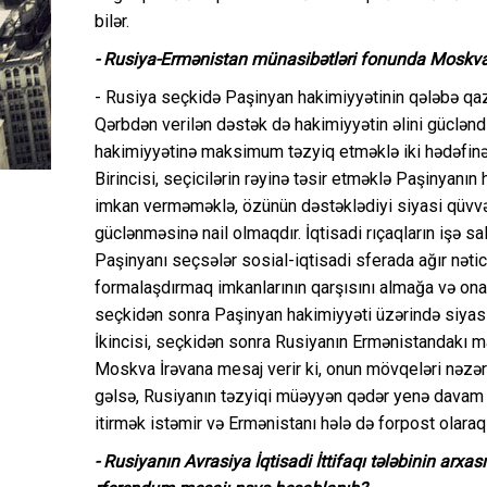
bilər.
- Rusiya-Ermənistan münasibətləri fonunda Moskvan
- Rusiya seçkidə Paşinyan hakimiyyətinin qələbə qa
Qərbdən verilən dəstək də hakimiyyətin əlini güclən
hakimiyyətinə maksimum təzyiq etməklə iki hədəfinə 
Birincisi, seçicilərin rəyinə təsir etməklə Paşinya
imkan verməməklə, özünün dəstəklədiyi siyasi qüvvə
güclənməsinə nail olmaqdır. İqtisadi rıçaqların işə s
Paşinyanı seçsələr sosial-iqtisadi sferada ağır nət
formalaşdırmaq imkanlarının qarşısını almağa və ona
seçkidən sonra Paşinyan hakimiyyəti üzərində siyasi 
İkincisi, seçkidən sonra Rusiyanın Ermənistandakı ma
Moskva İrəvana mesaj verir ki, onun mövqeləri nəzərə
gəlsə, Rusiyanın təzyiqi müəyyən qədər yenə davam 
itirmək istəmir və Ermənistanı hələ də forpost olaraq 
- Rusiyanın Avrasiya İqtisadi İttifaqı tələbinin ar