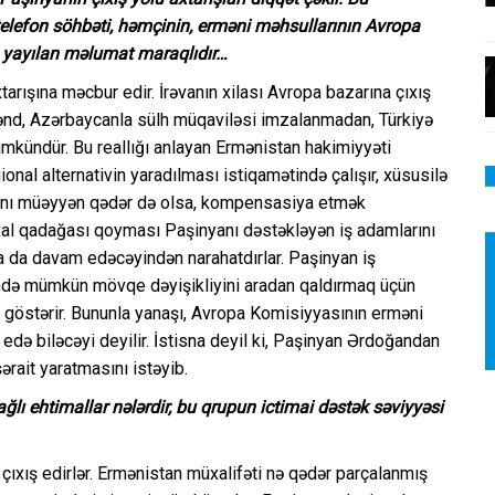
elefon söhbəti, həmçinin, erməni məhsullarının Avropa
da yayılan məlumat maraqlıdır…
tarışına məcbur edir. İrəvanın xilası Avropa bazarına çıxış
rçənd, Azərbaycanla sülh müqaviləsi imzalanmadan, Türkiyə
mkündür. Bu reallığı anlayan Ermənistan hakimiyyəti
nal alternativin yaradılması istiqamətində çalışır, xüsusilə
şını müəyyən qədər də olsa, kompensasiya etmək
xal qadağası qoyması Paşinyanı dəstəkləyən iş adamlarını
a da davam edəcəyindən narahatdırlar. Paşinyan iş
ində mümkün mövqe dəyişikliyini aradan qaldırmaq üçün
nı göstərir. Bununla yanaşı, Avropa Komisiyyasının erməni
 edə biləcəyi deyilir. İstisna deyil ki, Paşinyan Ərdoğandan
ərait yaratmasını istəyib.
ağlı ehtimallar nələrdir, bu qrupun ictimai dəstək səviyyəsi
 çıxış edirlər. Ermənistan müxalifəti nə qədər parçalanmış