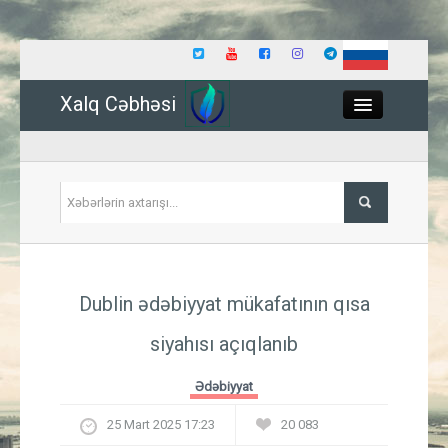
Xalq Cəbhəsi
Close
Siyasət
Dublin ədəbiyyat mükafatının qısa
İqtisadiyyat
siyahısı açıqlanıb
Dünya
Ədəbiyyat
Hadisə
25 Mart 2025 17:23
20 083