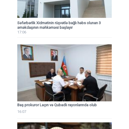
Səfərbərlik Xidmətinin rüşvətlə bağlı həbs olunan 3
əməkdaşının məhkəməsi başlayır
17:06
Baş prokuror Laçın və Qubadlı rayonlarında olub
16:07