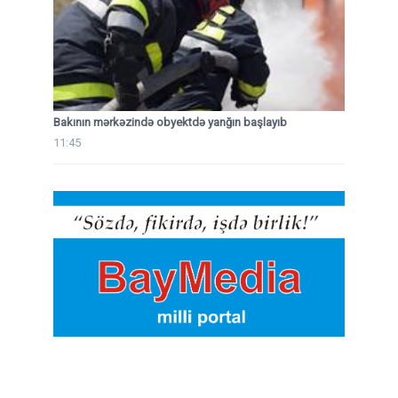
Bakının mərkəzində obyektdə yanğın başlayıb
11:45