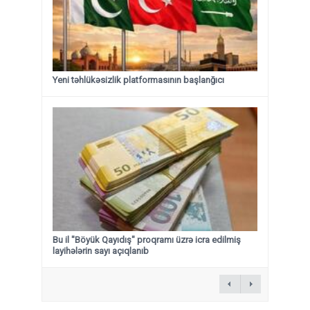
Yeni təhlükəsizlik platformasının başlanğıcı
Bu il "Böyük Qayıdış" proqramı üzrə icra edilmiş
layihələrin sayı açıqlanıb