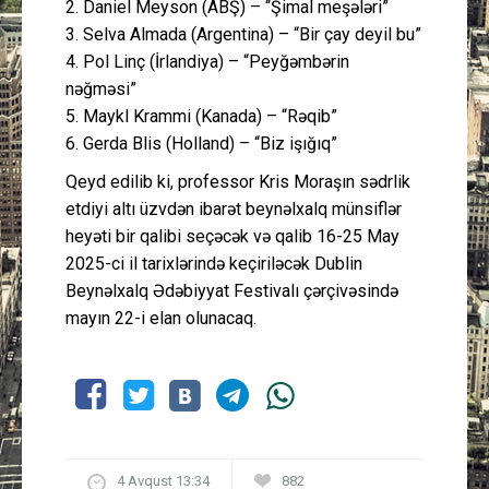
2. Daniel Meyson (ABŞ) – “Şimal meşələri”
3. Selva Almada (Argentina) – “Bir çay deyil bu”
4. Pol Linç (İrlandiya) – “Peyğəmbərin
nəğməsi”
5. Maykl Krammi (Kanada) – “Rəqib”
6. Gerda Blis (Holland) – “Biz işığıq”
Qeyd edilib ki, professor Kris Moraşın sədrlik
etdiyi altı üzvdən ibarət beynəlxalq münsiflər
heyəti bir qalibi seçəcək və qalib 16-25 May
2025-ci il tarixlərində keçiriləcək Dublin
Beynəlxalq Ədəbiyyat Festivalı çərçivəsində
mayın 22-i elan olunacaq.
4 Avqust 13:34
882