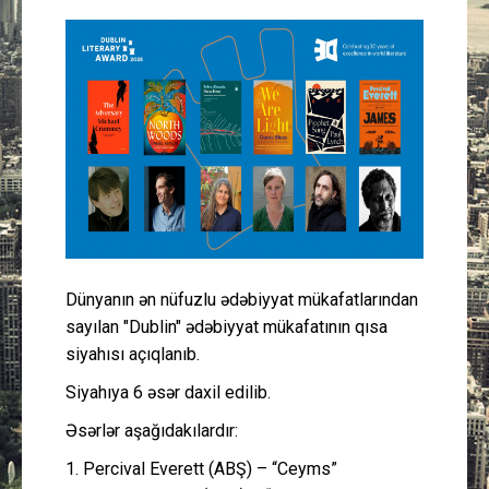
Güney Azərbaycan
Mədəniyyət
Müsahibə
İdman
Layihə
Dünyanın ən nüfuzlu ədəbiyyat mükafatlarından
Gündəm
sayılan "Dublin" ədəbiyyat mükafatının qısa
siyahısı açıqlanıb.
Cəmiyyət
Siyahıya 6 əsər daxil edilib.
Peşə etikası
Əsərlər aşağıdakılardır:
1. Percival Everett (ABŞ) – “Ceyms”
Əlaqə