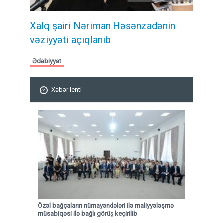
Xalq şairi Nəriman Həsənzadənin
vəziyyəti açıqlanıb
Ədəbiyyat
Xəbər lenti
Özəl bağçaların nümayəndələri ilə maliyyələşmə
müsabiqəsi ilə bağlı görüş keçirilib