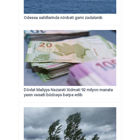
Odessa sahillərində növbəti gəmi zədələnib
Dövlət Maliyyə Nəzarəti Xidməti 92 milyon manata
yaxın vəsaiti büdcəyə bərpa edib