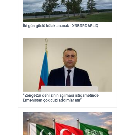
İki gün güclü külək əsəcək - XƏBƏRDARLIQ
“Zəngəzur dəhlizinin açılması istiqamətində
Ermənistan çox cüzi addımlar atır”