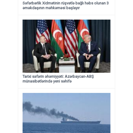
Səfərbərlik Xidmətinin rüşvətlə bağlı həbs olunan 3
əməkdaşının məhkəməsi başlayır
Tarixi səfərin əhəmiyyəti: Azərbaycan-ABŞ
münasibətlərində yeni səhifə