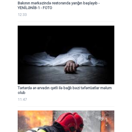
Bakının mərkəzində restoranda yanğın başlayıb
-
YENİLƏNİB-1 - FOTO
12:33
Tərtərdə ər-arvadın qətli ilə bağlı bəzi təfərrüatlar məlum
olub
11:47