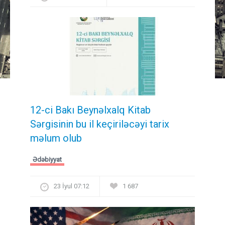
12-ci Bakı Beynəlxalq Kitab
Sərgisinin bu il keçiriləcəyi tarix
məlum olub
Ədəbiyyat
23 İyul 07:12
1 687