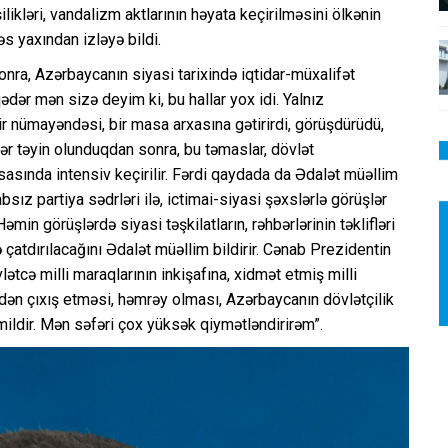
likləri, vandalizm aktlarının həyata keçirilməsini ölkənin
əs yaxından izləyə bildi.
nra, Azərbaycanın siyasi tarixində iqtidar-müxalifət
dər mən sizə deyim ki, bu hallar yox idi. Yalnız
r nümayəndəsi, bir masa arxasına gətirirdi, görüşdürüdü,
ər təyin olunduqdan sonra, bu təmaslar, dövlət
sasında intensiv keçirilir. Fərdi qaydada da Ədalət müəllim
sız partiya sədrləri ilə, ictimai-siyasi şəxslərlə görüşlər
Həmin görüşlərdə siyasi təşkilatların, rəhbərlərinin təklifləri
 çatdırılacağını Ədalət müəllim bildirir. Cənab Prezidentin
lətcə milli maraqlarının inkişafına, xidmət etmiş milli
tədən çıxış etməsi, həmrəy olması, Azərbaycanın dövlətçilik
mildir. Mən səfəri çox yüksək qiymətləndirirəm”.