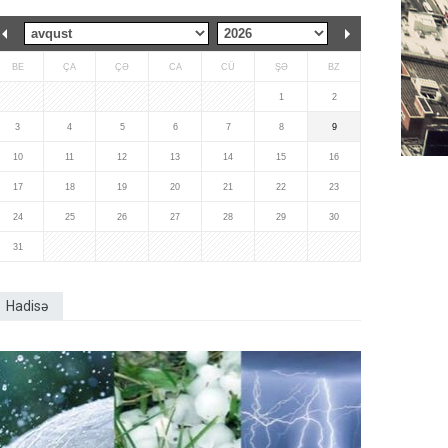
BE
ÇA
ÇƏ
CA
CÜ
ŞƏ
BZ
1
2
3
4
5
6
7
8
9
10
11
12
13
14
15
16
17
18
19
20
21
22
23
24
25
26
27
28
29
30
31
Hadisə