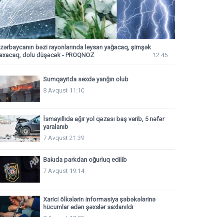
zərbaycanın bəzi rayonlarında leysan yağacaq, şimşək
axacaq, dolu düşəcək - PROQNOZ
12:45
Sumqayıtda sexdə yanğın olub
8 Avqust 11:10
İsmayıllıda ağır yol qəzası baş verib, 5 nəfər
yaralanıb
7 Avqust 21:39
Bakıda parkdan oğurluq edilib
7 Avqust 19:14
Xarici ölkələrin informasiya şəbəkələrinə
hücumlar edən şəxslər saxlanıldı