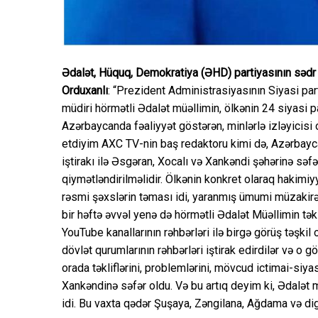
Ədalət, Hüquq, Demokratiya (ƏHD) partiyasının sədr
Orduxanlı
: “Prezident Administrasiyasının Siyasi part
müdiri hörmətli Ədalət müəllimin, ölkənin 24 siyasi p
Azərbaycanda fəaliyyət göstərən, minlərlə izləyicisi 
etdiyim AXC TV-nin baş redaktoru kimi də, Azərbaycanı
iştirakı ilə Əsgəran, Xocalı və Xankəndi şəhərinə səf
qiymətləndirilməlidir. Ölkənin konkret olaraq hakimiy
rəsmi şəxslərin təması idi, yaranmış ümumi müzakirəl
bir həftə əvvəl yenə də hörmətli Ədalət Müəllimin təkli
YouTube kanallarının rəhbərləri ilə birgə görüş təşk
dövlət qurumlarının rəhbərləri iştirak edirdilər və o 
orada təkliflərini, problemlərini, mövcud ictimai-siy
Xankəndinə səfər oldu. Və bu artıq deyim ki, Ədalət müə
idi. Bu vaxta qədər Şuşaya, Zəngilana, Ağdama və dig