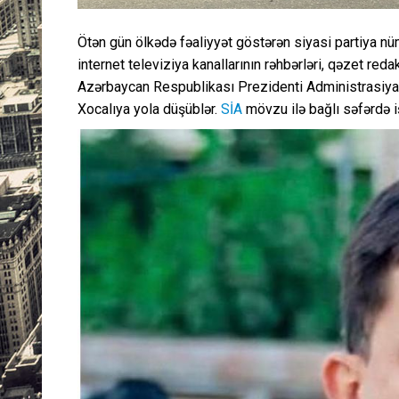
Ötən gün ölkədə fəaliyyət göstərən siyasi partiya nüm
internet televiziya kanallarının rəhbərləri, qəzet reda
Azərbaycan Respublikası Prezidenti Administrasiyası
Xocalıya yola düşüblər.
SİA
mövzu ilə bağlı səfərdə işt