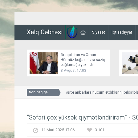
Xalq Cəbhəsi
Siyasət
İqtisadiyyat
Əraqçi: İran və Oman
Hörmüz boğazı üzrə saziş
bağlamağa yaxındır
8 Avqust 17:03
Husilər Yəməndəki hərbi anbarlara hücum etdiklərini bildiriblər
Son dəqiqə
“Səfəri çox yüksək qiymətləndirirəm” - 
11 Mart 2025 17:06
3 101