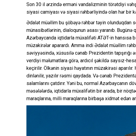
Son 30 il ərzində erməni vandalizminin törətdiyi vəhşi
siyasi camiyası və siyasi rəhbərliyində olan hər bir k
Ədalət müəllim bu şöbəyə rəhbər təyin olunduqdan so
münasibətlərinin, dialoqunun əsası yaranıb. Bugünə qə
Azərbaycanda iqtidarla müxalifəti ATƏT-in hansısa bi
müzakirələr aparardı. Amma indi Ədalət müəllim rəhb
səviyyəsində, xüsusilə cənab Prezidentin tapşırığı ə
verdiyi məlumatlara görə, ardıcıl şəkildə saysız-hesab
keçirilir. Ölkənin siyasi həyatının müzakirəsi aparılır. 
dinlənilir, yazılır rəsmi qaydada. Və cənab Prezidentə
salamlarını çatdırır. Yəni bu, normal Azərbaycanın döv
məsələlərdə, iqtidarla müxalifətin bir arada, bir nöq
maraqlarına, milli maraqlarına birbaşa xidmət edən a