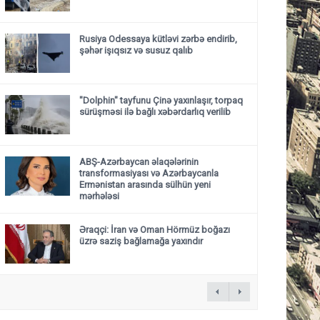
Rusiya Odessaya kütləvi zərbə endirib,
şəhər işıqsız və susuz qalıb
"Dolphin" tayfunu Çinə yaxınlaşır, torpaq
sürüşməsi ilə bağlı xəbərdarlıq verilib
ABŞ-Azərbaycan əlaqələrinin
transformasiyası və Azərbaycanla
Ermənistan arasında sülhün yeni
mərhələsi
Əraqçi: İran və Oman Hörmüz boğazı
üzrə saziş bağlamağa yaxındır