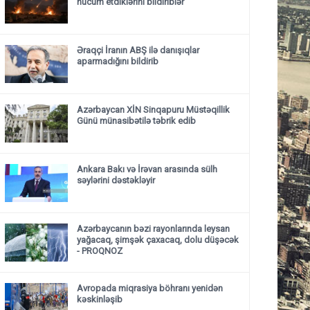
hücum etdiklərini bildiriblər
Əraqçi İranın ABŞ ilə danışıqlar
aparmadığını bildirib
Azərbaycan XİN Sinqapuru Müstəqillik
Günü münasibətilə təbrik edib
Ankara Bakı və İrəvan arasında sülh
səylərini dəstəkləyir
Azərbaycanın bəzi rayonlarında leysan
yağacaq, şimşək çaxacaq, dolu düşəcək
- PROQNOZ
Avropada miqrasiya böhranı yenidən
kəskinləşib