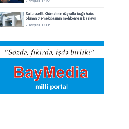
7 Avqust 17:52
Səfərbərlik Xidmətinin rüşvətlə bağlı həbs
olunan 3 əməkdaşının məhkəməsi başlayır
7 Avqust 17:06