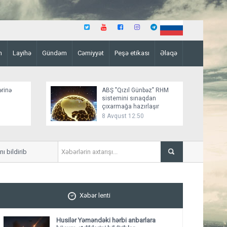
n
Layihə
Gündəm
Cəmiyyət
Peşə etikası
Əlaqə
ərinə
ABŞ "Qızıl Günbəz" RHM
sistemini sınaqdan
çıxarmağa hazırlaşır
8 Avqust 12:50
b
Azərbaycan XİN Sinqapuru Müstəqi
Xəbər lenti
Husilər Yəməndəki hərbi anbarlara