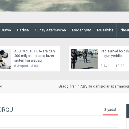
Dünya
Hadisə
Güney Azərbaycan
Mədəniyyət
Müsahibə
İdma
ABŞ Ordusu PUA-lara qarşı
İraq sərhəd bölgəl
400 milyon dollarlıq lazer
qoşun yeridib
sistemləri alacaq
8 Avqust 13:03
8 Avqust 13:00
Əraqçi İranın ABŞ ilə danışıqlar aparmadığını bildiri
SORĞU
Siyasət