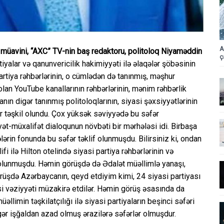
A
 müavini, “AXC” TV-nin baş redaktoru, politoloq Niyaməddin
ç
iyalar və qanunvericilik hakimiyyəti ilə əlaqələr şöbəsinin
artiya rəhbərlərinin, o cümlədən də tanınmış, məşhur
olan YouTube kanallarının rəhbərlərinin, mənim rəhbərlik
n digər tanınmış politoloqlarının, siyasi şəxsiyyətlərinin
ər təşkil olundu. Çox yüksək səviyyədə bu səfər
yət-müxalifət dialoqunun növbəti bir mərhələsi idi. Birbaşa
ərin fonunda bu səfər təklif olunmuşdu. Bilirsiniz ki, ondan
fi ilə Hilton otelində siyasi partiya rəhbərlərinin və
il olunmuşdu. Həmin görüşdə də Ədalət müəllimlə yanaşı,
görüşdə Azərbaycanın, qeyd etdiyim kimi, 24 siyasi partiyası
asi vəziyyəti müzakirə etdilər. Həmin görüş əsasında da
llimin təşkilatçılığı ilə siyasi partiyaların beşinci səfəri
ər işğaldan azad olmuş ərazilərə səfərlər olmuşdur.