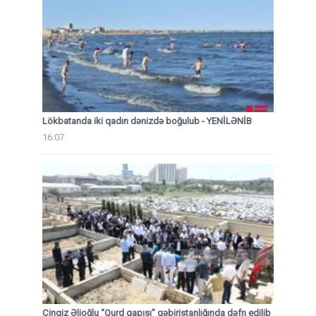
Lökbatanda iki qadın dənizdə boğulub - YENİLƏNİB
16:07
Çingiz Əlioğlu “Qurd qapısı” qəbiristanlığında dəfn edilib