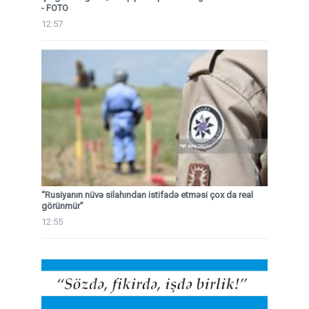
- FOTO
12:57
“Rusiyanın nüvə silahından istifadə etməsi çox da real
görünmür”
12:55