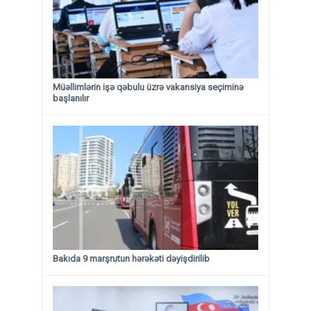
Müəllimlərin işə qəbulu üzrə vakansiya seçiminə
başlanılır
Bakıda 9 marşrutun hərəkəti dəyişdirilib