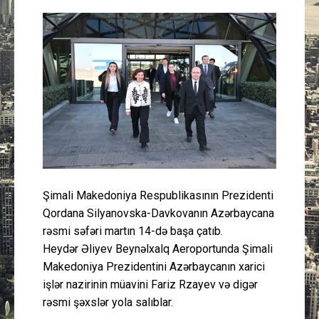
Güney Azərbaycan
Mədəniyyət
Müsahibə
İdman
Layihə
Şimali Makedoniya Respublikasının Prezidenti
Gündəm
Qordana Silyanovska-Davkovanın Azərbaycana
rəsmi səfəri martın 14-də başa çatıb.
Cəmiyyət
Heydər Əliyev Beynəlxalq Aeroportunda Şimali
Makedoniya Prezidentini Azərbaycanın xarici
Peşə etikası
işlər nazirinin müavini Fariz Rzayev və digər
rəsmi şəxslər yola salıblar.
Əlaqə