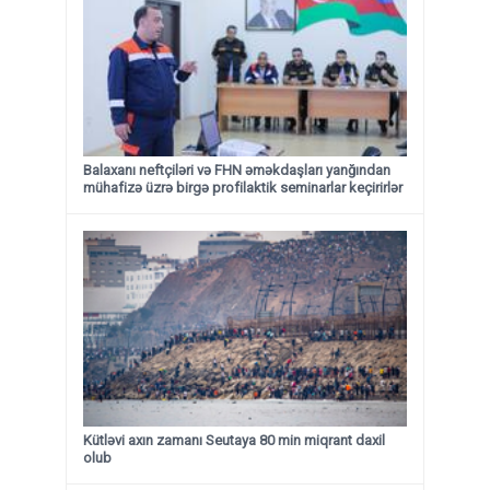
Balaxanı neftçiləri və FHN əməkdaşları yanğından
mühafizə üzrə birgə profilaktik seminarlar keçirirlər
Kütləvi axın zamanı Seutaya 80 min miqrant daxil
olub