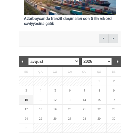
Azərbaycanda tranzit daşımaları son 5 ilin rekord
səviyyəsinə çatıb
BE
ÇA
ÇƏ
CA
CÜ
ŞƏ
BZ
1
2
3
4
5
6
7
8
9
10
11
12
13
14
15
16
17
18
19
20
21
22
23
24
25
26
27
28
29
30
31