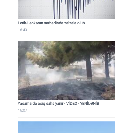
Lerik-Lənkəran sərhədində zəlzələ olub
16:43
Yasamalda açıq sahə yanır - VİDEO - YENİLƏNİB
16:07