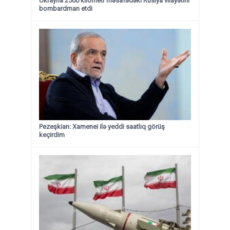
Ukrayna 2500 kilometr məsafədəki Rusiya vilayətini
bombardman etdi
Pezeşkian: Xamenei ilə yeddi saatlıq görüş
keçirdim