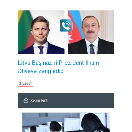
Litva Baş naziri Prezident İlham
Əliyevə zəng edib
Siyasət
Xəbər lenti