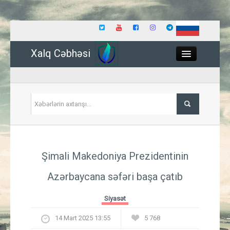
Xalq Cəbhəsi
Close
Siyasət
Şimali Makedoniya Prezidentinin
İqtisadiyyat
Azərbaycana səfəri başa çatıb
Dünya
Siyasət
Hadisə
14 Mart 2025 13:55
5 768