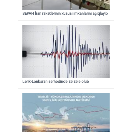
SEPAH İran raketlərinin xüsusi imkanlarını açıqlayıb
Lerik-Lənkəran sərhədində zəlzələ olub