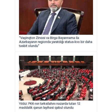
“Vaşinqton Zirvəsi və Birgə Bəyannamə ilə
Azərbayanın regionda yaratdığı status-kvo bir daha
təsbit olundu”
Yıldız: PKK-nın tərksilahını nəzərdə tutan 12
maddəlik qanun layihəsi qəbul olundu ​​​​​​​