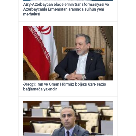
ABŞ-Azərbaycan əlaqələrinin transformasiyası və
Azərbaycanla Ermənistan arasında sülhün yeni
mərhələsi
Əraqçi: İran və Oman Hörmüz boğazı üzrə saziş
bağlamağa yaxındır