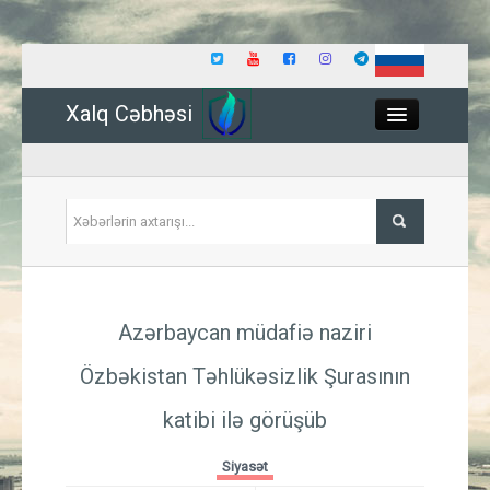
Xalq Cəbhəsi
Close
Siyasət
Azərbaycan müdafiə naziri
İqtisadiyyat
Özbəkistan Təhlükəsizlik Şurasının
Dünya
katibi ilə görüşüb
Hadisə
Siyasət