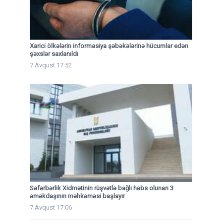
Xarici ölkələrin informasiya şəbəkələrinə hücumlar edən
şəxslər saxlanıldı
7 Avqust 17:52
Səfərbərlik Xidmətinin rüşvətlə bağlı həbs olunan 3
əməkdaşının məhkəməsi başlayır
7 Avqust 17:06