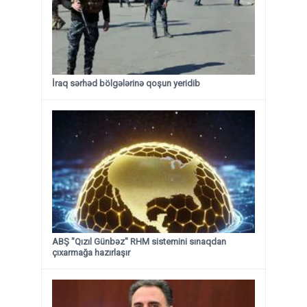
İraq sərhəd bölgələrinə qoşun yeridib
ABŞ "Qızıl Günbəz" RHM sistemini sınaqdan
çıxarmağa hazırlaşır