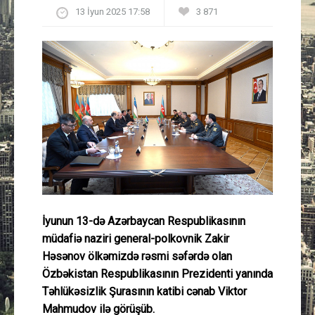
13 İyun 2025 17:58
3 871
Güney Azərbaycan
Mədəniyyət
Müsahibə
İdman
Layihə
Gündəm
İyunun 13-də Azərbaycan Respublikasının
Cəmiyyət
müdafiə naziri general-polkovnik Zakir
Həsənov ölkəmizdə rəsmi səfərdə olan
Peşə etikası
Özbəkistan Respublikasının Prezidenti yanında
Təhlükəsizlik Şurasının katibi cənab Viktor
Əlaqə
Mahmudov ilə görüşüb.