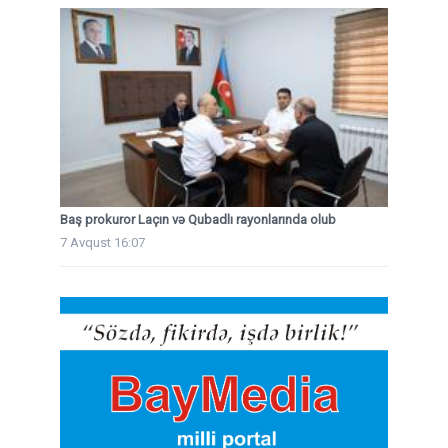
Baş prokuror Laçın və Qubadlı rayonlarında olub
7 Avqust 16:07