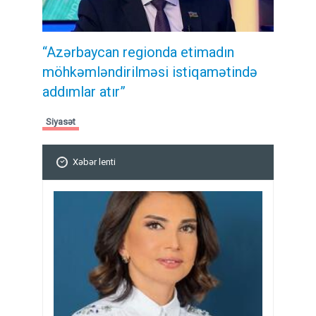
“Azərbaycan regionda etimadın
möhkəmləndirilməsi istiqamətində
addımlar atır”
Siyasət
Xəbər lenti