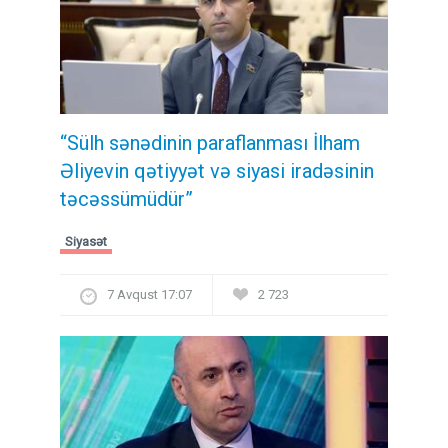
“Sülh sənədinin paraflanması İlham
Əliyevin qətiyyət və siyasi iradəsinin
təcəssümüdür”
Siyasət
7 Avqust 17:07
2 723