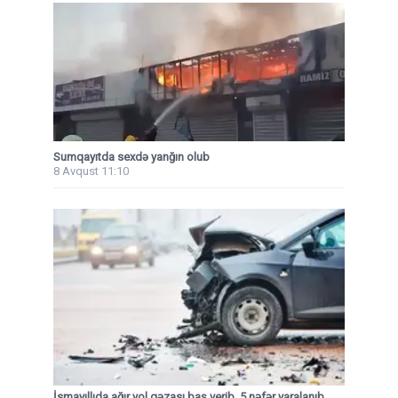
Sumqayıtda sexdə yanğın olub
8 Avqust 11:10
İsmayıllıda ağır yol qəzası baş verib, 5 nəfər yaralanıb