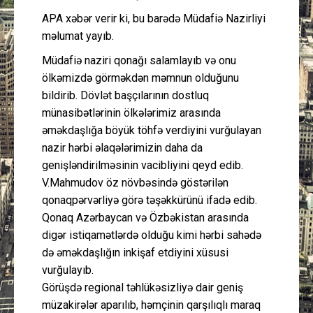
APA xəbər verir ki, bu barədə Müdafiə Nazirliyi
məlumat yayıb.
Müdafiə naziri qonağı salamlayıb və onu
ölkəmizdə görməkdən məmnun olduğunu
bildirib. Dövlət başçılarının dostluq
münasibətlərinin ölkələrimiz arasında
əməkdaşlığa böyük töhfə verdiyini vurğulayan
nazir hərbi əlaqələrimizin daha da
genişləndirilməsinin vacibliyini qeyd edib.
V.Mahmudov öz növbəsində göstərilən
qonaqpərvərliyə görə təşəkkürünü ifadə edib.
Qonaq Azərbaycan və Özbəkistan arasında
digər istiqamətlərdə olduğu kimi hərbi sahədə
də əməkdaşlığın inkişaf etdiyini xüsusi
vurğulayıb.
Görüşdə regional təhlükəsizliyə dair geniş
müzakirələr aparılıb, həmçinin qarşılıqlı maraq