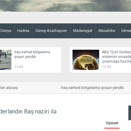
Dünya
Hadisə
Güney Azərbaycan
Mədəniyyət
Müsahibə
İdma
İraq sərhəd bölgələrinə
ABŞ "Qızıl Günbə
qoşun yeridib
sistemini sınaqd
çıxarmağa hazırla
13:00
12:50
lacaq
İraq sərhəd bölgələrinə qoşun yeridib
rlandın Baş naziri ilə
Siyasət