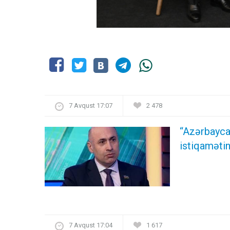
7 Avqust 17:07
2 478
“Azərbayca
istiqamətin
7 Avqust 17:04
1 617