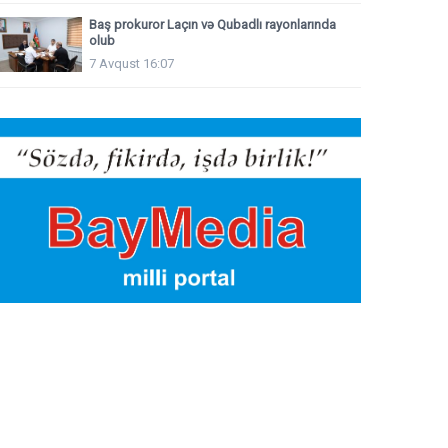
Baş prokuror Laçın və Qubadlı rayonlarında
olub
7 Avqust 16:07