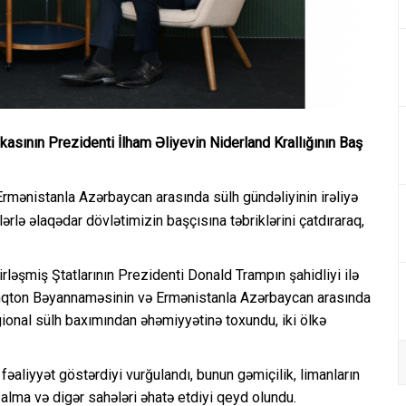
ının Prezidenti İlham Əliyevin Niderland Krallığının Baş
 Ermənistanla Azərbaycan arasında sülh gündəliyinin irəliyə
ərlə əlaqədar dövlətimizin başçısına təbriklərini çatdıraraq,
ləşmiş Ştatlarının Prezidenti Donald Trampın şahidliyi ilə
nqton Bəyannaməsinin və Ermənistanla Azərbaycan arasında
ional sülh baxımından əhəmiyyətinə toxundu, iki ölkə
əaliyyət göstərdiyi vurğulandı, bunun gəmiçilik, limanların
salma və digər sahələri əhatə etdiyi qeyd olundu.