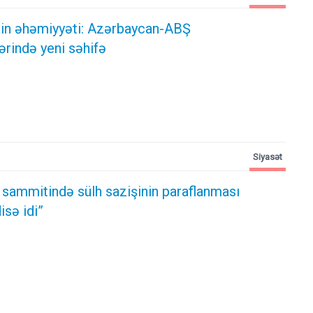
ərin əhəmiyyəti: Azərbaycan-ABŞ
ərində yeni səhifə
Siyasət
 sammitində sülh sazişinin paraflanması
sə idi”