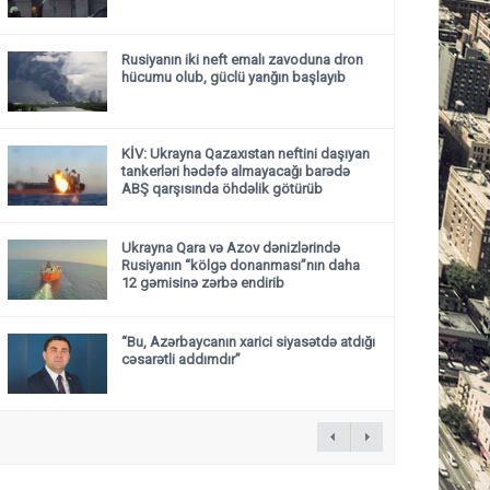
Rusiyanın iki neft emalı zavoduna dron
hücumu olub, güclü yanğın başlayıb
KİV: Ukrayna Qazaxıstan neftini daşıyan
tankerləri hədəfə almayacağı barədə
ABŞ qarşısında öhdəlik götürüb
Ukrayna Qara və Azov dənizlərində
Rusiyanın “kölgə donanması”nın daha
12 gəmisinə zərbə endirib
“Bu, Azərbaycanın xarici siyasətdə atdığı
cəsarətli addımdır”