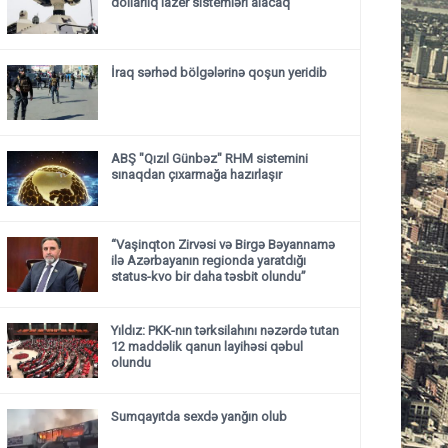
dollarlıq lazer sistemləri alacaq
İraq sərhəd bölgələrinə qoşun yeridib
ABŞ "Qızıl Günbəz" RHM sistemini
sınaqdan çıxarmağa hazırlaşır
“Vaşinqton Zirvəsi və Birgə Bəyannamə
ilə Azərbayanın regionda yaratdığı
status-kvo bir daha təsbit olundu”
Yıldız: PKK-nın tərksilahını nəzərdə tutan
12 maddəlik qanun layihəsi qəbul
olundu ​​​​​​​
Sumqayıtda sexdə yanğın olub