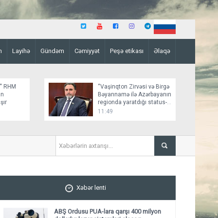
n
Layihə
Gündəm
Cəmiyyət
Peşə etikası
Əlaqə
z" RHM
“Vaşinqton Zirvəsi və Birgə
an
Bəyannamə ilə Azərbayanın
şır
regionda yaratdığı status-
kvo bir daha təsbit olundu”
11:49
ABŞ "Qızıl Günbəz" RHM sistem
Xəbər lenti
ABŞ Ordusu PUA-lara qarşı 400 milyon