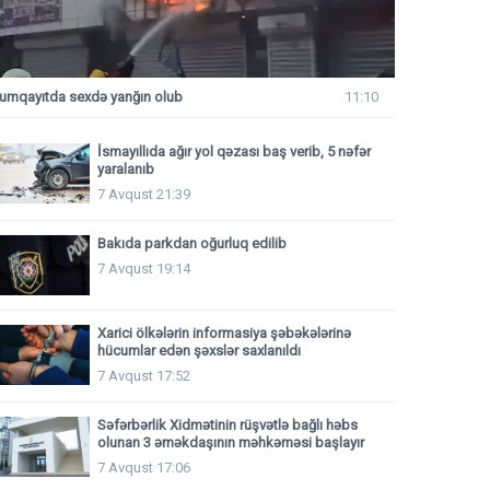
umqayıtda sexdə yanğın olub
11:10
İsmayıllıda ağır yol qəzası baş verib, 5 nəfər
yaralanıb
7 Avqust 21:39
Bakıda parkdan oğurluq edilib
7 Avqust 19:14
Xarici ölkələrin informasiya şəbəkələrinə
hücumlar edən şəxslər saxlanıldı
7 Avqust 17:52
Səfərbərlik Xidmətinin rüşvətlə bağlı həbs
olunan 3 əməkdaşının məhkəməsi başlayır
7 Avqust 17:06