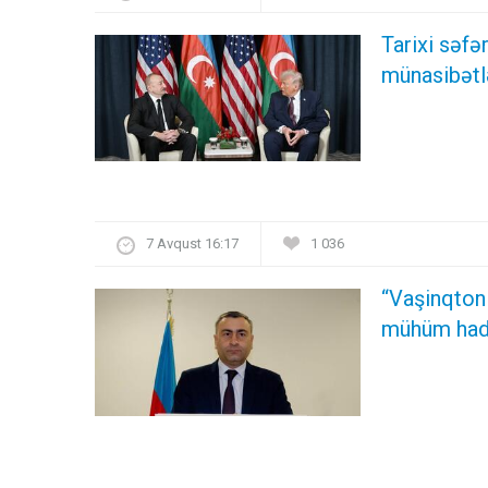
Tarixi səf
münasibətl
7 Avqust 16:17
1 036
“Vaşinqton
mühüm hadi