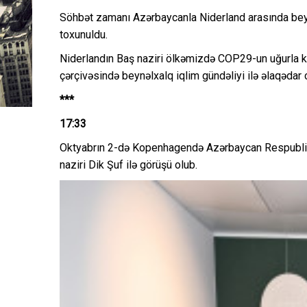
Söhbət zamanı Azərbaycanla Niderland arasında beyn
toxunuldu.
Niderlandın Baş naziri ölkəmizdə COP29-un uğurla keç
çərçivəsində beynəlxalq iqlim gündəliyi ilə əlaqədar 
***
17:33
Oktyabrın 2-də Kopenhagendə Azərbaycan Respublikas
naziri Dik Şuf ilə görüşü olub.