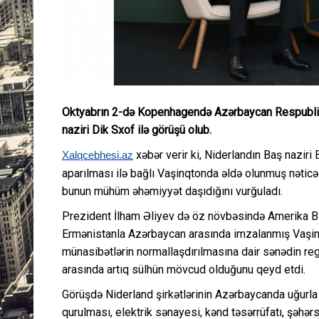
Oktyabrın 2-də Kopenhagendə Azərbaycan Respublikas
naziri Dik Sxof ilə görüşü olub.
xəbər verir ki, Niderlandın Baş naziri
Xalqcebhesi.az
aparılması ilə bağlı Vaşinqtonda əldə olunmuş nəticəl
bunun mühüm əhəmiyyət daşıdığını vurğuladı.
Prezident İlham Əliyev də öz növbəsində Amerika Bir
Ermənistanla Azərbaycan arasında imzalanmış Vaşi
münasibətlərin normallaşdırılmasına dair sənədin reg
arasında artıq sülhün mövcud olduğunu qeyd etdi.
Görüşdə Niderland şirkətlərinin Azərbaycanda uğurla f
qurulması, elektrik sənayesi, kənd təsərrüfatı, şəhər