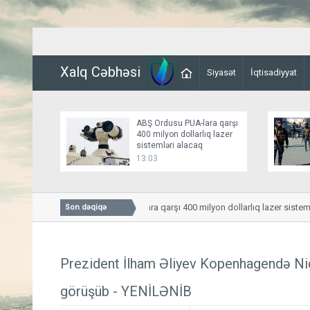
Xalq Cəbhəsi
Siyasət
İqtisadiyyat
ABŞ Ordusu PUA-lara qarşı
400 milyon dollarlıq lazer
sistemləri alacaq
13:03
ABŞ Ordusu PUA-lara qarşı 400 milyon dollarlıq lazer sistemləri a
Son dəqiqə
Prezident İlham Əliyev Kopenhagendə Nide
görüşüb - YENİLƏNİB