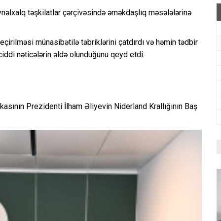
əlxalq təşkilatlar çərçivəsində əməkdaşlıq məsələlərinə
irilməsi münasibətilə təbriklərini çatdırdı və həmin tədbir
ciddi nəticələrin əldə olunduğunu qeyd etdi.
ının Prezidenti İlham Əliyevin Niderland Krallığının Baş