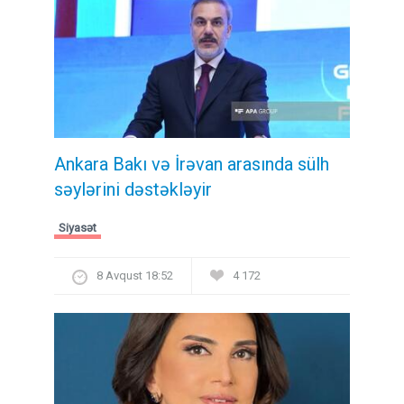
Ankara Bakı və İrəvan arasında sülh
səylərini dəstəkləyir
Siyasət
8 Avqust 18:52
4 172