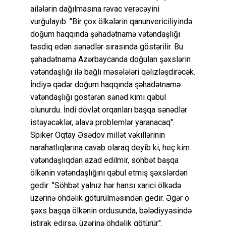
ailələrin dağılmasına rəvac verəcəyini
vurğulayıb: "Bir çox ölkələrin qanunvericiliyində
doğum haqqında şəhadətnamə vətəndaşlığı
təsdiq edən sənədlər sırasında göstərilir. Bu
şəhadətnamə Azərbaycanda doğulan şəxslərin
vətəndaşlığı ilə bağlı məsələləri qəlizləşdirəcək.
İndiyə qədər doğum haqqında şəhadətnamə
vətəndaşlığı göstərən sənəd kimi qəbul
olunurdu. İndi dövlət orqanları başqa sənədlər
istəyəcəklər, əlavə problemlər yaranacaq".
Spiker Oqtay Əsədov millət vəkillərinin
narahatlıqlarına cavab olaraq deyib ki, heç kim
vətəndaşlıqdan azad edilmir, söhbət başqa
ölkənin vətəndaşlığını qəbul etmiş şəxslərdən
gedir: "Söhbət yalnız hər hansı xarici ölkədə
üzərinə öhdəlik götürülməsindən gedir. Əgər o
şəxs başqa ölkənin ordusunda, bələdiyyəsində
iştirak edirsə, üzərinə öhdəlik götürür".