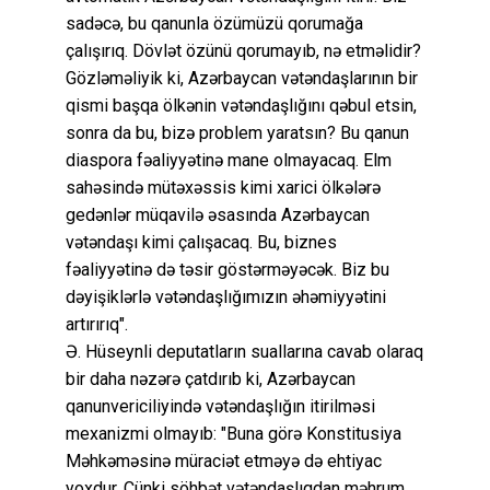
sadəcə, bu qanunla özümüzü qorumağa
çalışırıq. Dövlət özünü qorumayıb, nə etməlidir?
Gözləməliyik ki, Azərbaycan vətəndaşlarının bir
qismi başqa ölkənin vətəndaşlığını qəbul etsin,
sonra da bu, bizə problem yaratsın? Bu qanun
diaspora fəaliyyətinə mane olmayacaq. Elm
sahəsində mütəxəssis kimi xarici ölkələrə
gedənlər müqavilə əsasında Azərbaycan
vətəndaşı kimi çalışacaq. Bu, biznes
fəaliyyətinə də təsir göstərməyəcək. Biz bu
dəyişiklərlə vətəndaşlığımızın əhəmiyyətini
artırırıq".
Ə. Hüseynli deputatların suallarına cavab olaraq
bir daha nəzərə çatdırıb ki, Azərbaycan
qanunvericiliyində vətəndaşlığın itirilməsi
mexanizmi olmayıb: "Buna görə Konstitusiya
Məhkəməsinə müraciət etməyə də ehtiyac
yoxdur. Çünki söhbət vətəndaşlıqdan məhrum