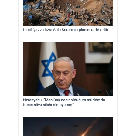
İsrail Qəzza üzrə Sülh Şurasının planını rədd edib
Netanyahu: "Mən Baş nazir olduğum müddətdə
İranın nüvə silahı olmayacaq"