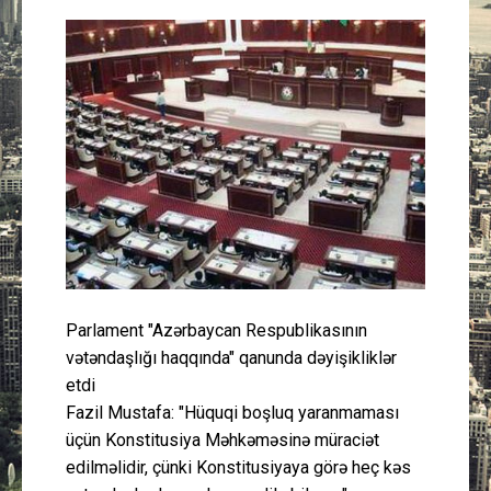
Güney Azərbaycan
Mədəniyyət
Müsahibə
İdman
Layihə
Gündəm
Parlament "Azərbaycan Respublikasının
vətəndaşlığı haqqında" qanunda dəyişikliklər
Cəmiyyət
etdi
Fazil Mustafa: "Hüquqi boşluq yaranmaması
Peşə etikası
üçün Konstitusiya Məhkəməsinə müraciət
edilməlidir, çünki Konstitusiyaya görə heç kəs
Əlaqə