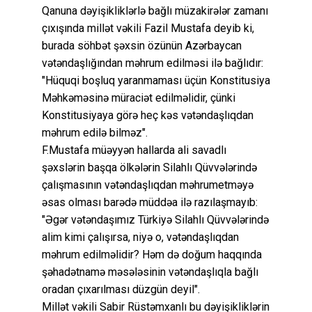
Qanuna dəyişikliklərlə bağlı müzakirələr zamanı
çıxışında millət vəkili Fazil Mustafa deyib ki,
burada söhbət şəxsin özünün Azərbaycan
vətəndaşlığından məhrum edilməsi ilə bağlıdır:
"Hüquqi boşluq yaranmaması üçün Konstitusiya
Məhkəməsinə müraciət edilməlidir, çünki
Konstitusiyaya görə heç kəs vətəndaşlıqdan
məhrum edilə bilməz".
F.Mustafa müəyyən hallarda ali savadlı
şəxslərin başqa ölkələrin Silahlı Qüvvələrində
çalışmasının vətəndaşlıqdan məhrumetməyə
əsas olması barədə müddəa ilə razılaşmayıb:
"Əgər vətəndaşımız Türkiyə Silahlı Qüvvələrində
alim kimi çalışırsa, niyə o, vətəndaşlıqdan
məhrum edilməlidir? Həm də doğum haqqında
şəhadətnamə məsələsinin vətəndaşlıqla bağlı
oradan çıxarılması düzgün deyil".
Millət vəkili Sabir Rüstəmxanlı bu dəyişikliklərin