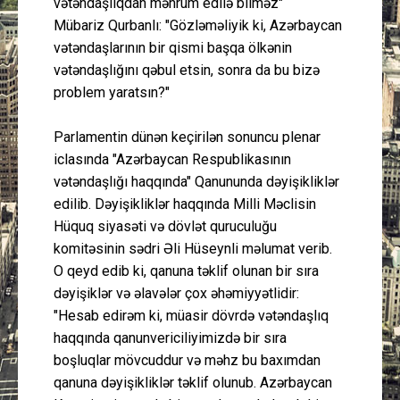
vətəndaşlıqdan məhrum edilə bilməz"
Mübariz Qurbanlı: "Gözləməliyik ki, Azərbaycan
vətəndaşlarının bir qismi başqa ölkənin
vətəndaşlığını qəbul etsin, sonra da bu bizə
problem yaratsın?"
Parlamentin dünən keçirilən sonuncu plenar
iclasında "Azərbaycan Respublikasının
vətəndaşlığı haqqında" Qanununda dəyişikliklər
edilib. Dəyişikliklər haqqında Milli Məclisin
Hüquq siyasəti və dövlət quruculuğu
komitəsinin sədri Əli Hüseynli məlumat verib.
O qeyd edib ki, qanuna təklif olunan bir sıra
dəyişiklər və əlavələr çox əhəmiyyətlidir:
"Hesab edirəm ki, müasir dövrdə vətəndaşlıq
haqqında qanunvericiliyimizdə bir sıra
boşluqlar mövcuddur və məhz bu baxımdan
qanuna dəyişikliklər təklif olunub. Azərbaycan