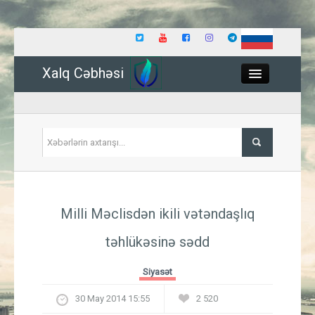
Xalq Cəbhəsi
Close
Siyasət
Milli Məclisdən ikili vətəndaşlıq
İqtisadiyyat
təhlükəsinə sədd
Dünya
Siyasət
Hadisə
30 May 2014 15:55
2 520