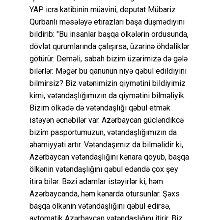
YAP icra katibinin müavini, deputat Mübariz
Qurbanlı məsələyə etirazları başa düşmədiyini
bildirib: "Bu insanlar başqa ölkələrin ordusunda,
dövlət qurumlarında çalışırsa, üzərinə öhdəliklər
götürür. Deməli, sabah bizim üzərimizə də gələ
bilərlər. Məgər bu qanunun niyə qəbul edildiyini
bilmirsiz? Biz vətənimizin qiymətini bildiyimiz
kimi, vətəndaşlığımızın da qiymətini bilməliyik.
Bizim ölkədə də vətəndaşlığı qəbul etmək
istəyən əcnəbilər var. Azərbaycan gücləndikcə
bizim pasportumuzun, vətəndaşlığımızın da
əhəmiyyəti artır. Vətəndaşımız da bilməlidir ki,
Azərbaycan vətəndaşlığını kənara qoyub, başqa
ölkənin vətəndaşlığını qəbul edəndə çox şey
itirə bilər. Bəzi adamlar istəyirlər ki, həm
Azərbaycanda, həm kənarda otursunlar. Şəxs
başqa ölkənin vətəndaşlığını qəbul edirsə,
avtomatik Azərbaycan vətəndaşlığını itirir. Biz