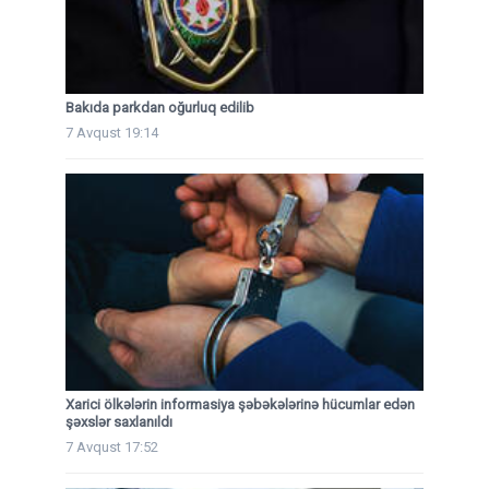
Bakıda parkdan oğurluq edilib
7 Avqust 19:14
Xarici ölkələrin informasiya şəbəkələrinə hücumlar edən
şəxslər saxlanıldı
7 Avqust 17:52