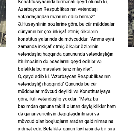
Konstitusiyasında birmənalı qeyd olunub ki,
Azərbaycan Respublikasının vətəndaşı
vətəndaşlıqdan məhrum edilə bilməz".
Ə.Hüseynlinin sözlərinə görə, bu cür müddəalar
dünyanın bir çox inkişaf etmiş ölkələrin
konstitusiyalarında da mövcuddur: "Amma eyni
zamanda inkişaf etmiş ölkələr özlərinin
vətəndaşlıq haqqında qanununda vətəndaşlığın
itirilməsinin də əsaslarını qeyd edirlər və
beləliklə bu məsələni tənzimləyirlər".
O, qeyd edib ki, "Azərbaycan Respublikasının
vətəndaşlığı haqqında" Qanunda bu cür
müddəalar mövcud deyildi və Konstitusiyaya
görə, ikili vətəndaşlıq yoxdur: "Məhz bu
baxımdan qanuna təklif olunan dəyişikliklər həm
də qanunvericiliyin dəqiqləşdirilməsi və
mövcud olan boşluqların aradan qaldırılmasına
xidmət edir. Beləliklə, qanun layihəsində bir sıra