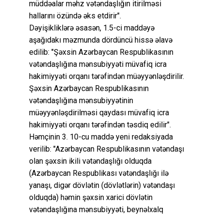
müddəalar məhz vətəndaşlığın itirilməsi
hallarını özündə əks etdirir".
Dəyişikliklərə əsasən, 1.5-ci maddəyə
aşağıdakı məzmunda dördüncü hissə əlavə
edilib: "Şəxsin Azərbaycan Respublikasının
vətəndaşlığına mənsubiyyəti müvafiq icra
hakimiyyəti orqanı tərəfindən müəyyənləşdirilir.
Şəxsin Azərbaycan Respublikasının
vətəndaşlığına mənsubiyyətinin
müəyyənləşdirilməsi qaydası müvafiq icra
hakimiyyəti orqanı tərəfindən təsdiq edilir".
Həmçinin 3. 10-cu maddə yeni redaksiyada
verilib: "Azərbaycan Respublikasının vətəndaşı
olan şəxsin ikili vətəndaşlığı olduqda
(Azərbaycan Respublikası vətəndaşlığı ilə
yanaşı, digər dövlətin (dövlətlərin) vətəndaşı
olduqda) həmin şəxsin xarici dövlətin
vətəndaşlığına mənsubiyyəti, beynəlxalq