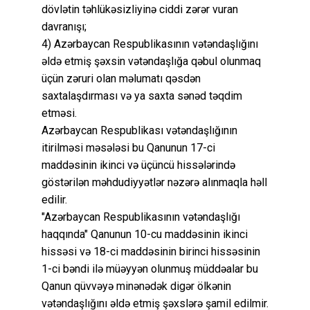
dövlətin təhlükəsizliyinə ciddi zərər vuran
davranışı;
4) Azərbaycan Respublikasının vətəndaşlığını
əldə etmiş şəxsin vətəndaşlığa qəbul olunmaq
üçün zəruri olan məlumatı qəsdən
saxtalaşdırması və ya saxta sənəd təqdim
etməsi.
Azərbaycan Respublikası vətəndaşlığının
itirilməsi məsələsi bu Qanunun 17-ci
maddəsinin ikinci və üçüncü hissələrində
göstərilən məhdudiyyətlər nəzərə alınmaqla həll
edilir.
"Azərbaycan Respublikasının vətəndaşlığı
haqqında" Qanunun 10-cu maddəsinin ikinci
hissəsi və 18-ci maddəsinin birinci hissəsinin
1-ci bəndi ilə müəyyən olunmuş müddəalar bu
Qanun qüvvəyə minənədək digər ölkənin
vətəndaşlığını əldə etmiş şəxslərə şamil edilmir.