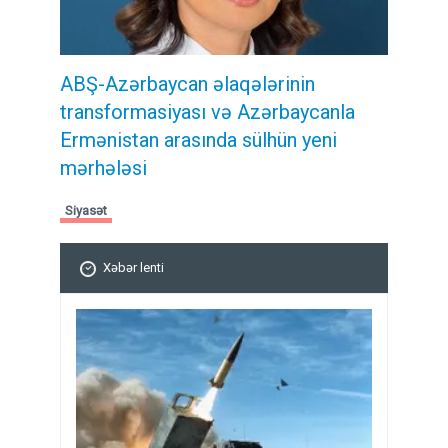
ABŞ-Azərbaycan əlaqələrinin
transformasiyası və Azərbaycanla
Ermənistan arasında sülhün yeni
mərhələsi
Siyasət
Xəbər lenti