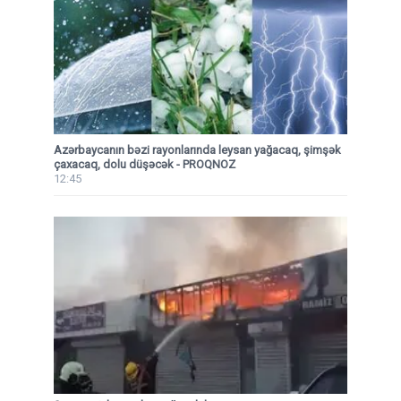
Azərbaycanın bəzi rayonlarında leysan yağacaq, şimşək
çaxacaq, dolu düşəcək - PROQNOZ
12:45