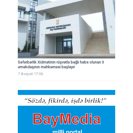
Səfərbərlik Xidmətinin rüşvətlə bağlı həbs olunan 3
əməkdaşının məhkəməsi başlayır
7 Avqust 17:06