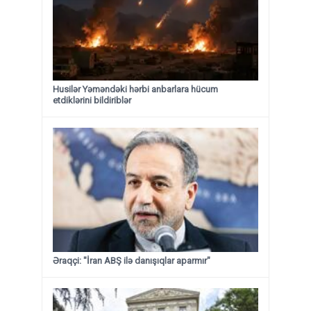
Husilər Yəməndəki hərbi anbarlara hücum
etdiklərini bildiriblər
Əraqçi: "İran ABŞ ilə danışıqlar aparmır"