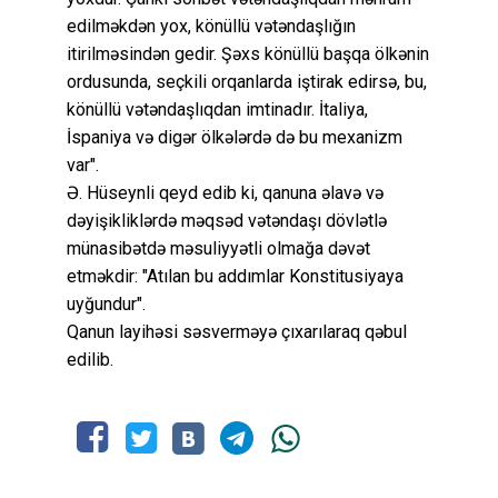
edilməkdən yox, könüllü vətəndaşlığın
itirilməsindən gedir. Şəxs könüllü başqa ölkənin
ordusunda, seçkili orqanlarda iştirak edirsə, bu,
könüllü vətəndaşlıqdan imtinadır. İtaliya,
İspaniya və digər ölkələrdə də bu mexanizm
var".
Ə. Hüseynli qeyd edib ki, qanuna əlavə və
dəyişikliklərdə məqsəd vətəndaşı dövlətlə
münasibətdə məsuliyyətli olmağa dəvət
etməkdir: "Atılan bu addımlar Konstitusiyaya
uyğundur".
Qanun layihəsi səsverməyə çıxarılaraq qəbul
edilib.