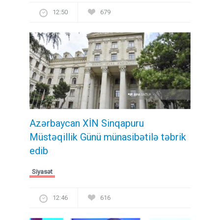
12:50
679
Azərbaycan XİN Sinqapuru
Müstəqillik Günü münasibətilə təbrik
edib
Siyasət
12:46
616