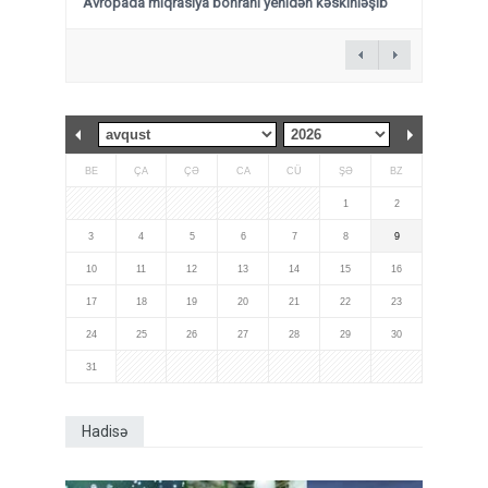
Avropada miqrasiya böhranı yenidən kəskinləşib
BE
ÇA
ÇƏ
CA
CÜ
ŞƏ
BZ
1
2
3
4
5
6
7
8
9
10
11
12
13
14
15
16
17
18
19
20
21
22
23
24
25
26
27
28
29
30
31
Hadisə