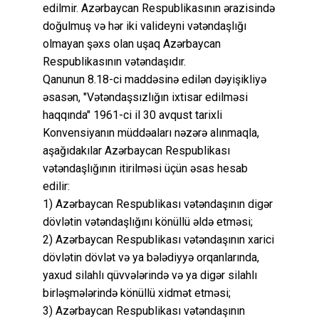
edilmir. Azərbaycan Respublikasının ərazisində
doğulmuş və hər iki valideyni vətəndaşlığı
olmayan şəxs olan uşaq Azərbaycan
Respublikasının vətəndaşıdır.
Qanunun 8.18-ci maddəsinə edilən dəyişikliyə
əsasən, "Vətəndaşsızlığın ixtisar edilməsi
haqqında" 1961-ci il 30 avqust tarixli
Konvensiyanın müddəaları nəzərə alınmaqla,
aşağıdakılar Azərbaycan Respublikası
vətəndaşlığının itirilməsi üçün əsas hesab
edilir:
1) Azərbaycan Respublikası vətəndaşının digər
dövlətin vətəndaşlığını könüllü əldə etməsi;
2) Azərbaycan Respublikası vətəndaşının xarici
dövlətin dövlət və ya bələdiyyə orqanlarında,
yaxud silahlı qüvvələrində və ya digər silahlı
birləşmələrində könüllü xidmət etməsi;
3) Azərbaycan Respublikası vətəndaşının