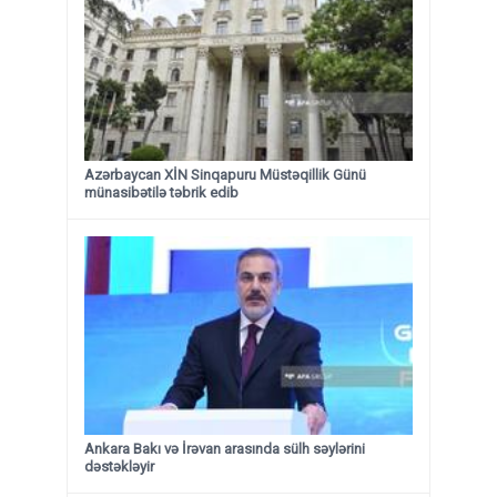
Azərbaycan XİN Sinqapuru Müstəqillik Günü
münasibətilə təbrik edib
Ankara Bakı və İrəvan arasında sülh səylərini
dəstəkləyir