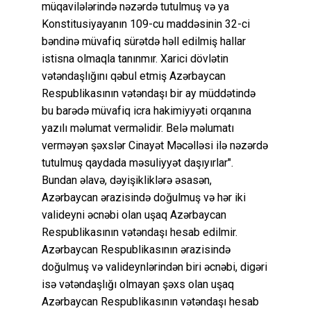
müqavilələrində nəzərdə tutulmuş və ya
Konstitusiyayanın 109-cu maddəsinin 32-ci
bəndinə müvafiq sürətdə həll edilmiş hallar
istisna olmaqla tanınmır. Xarici dövlətin
vətəndaşlığını qəbul etmiş Azərbaycan
Respublikasının vətəndaşı bir ay müddətində
bu barədə müvafiq icra hakimiyyəti orqanına
yazılı məlumat verməlidir. Belə məlumatı
verməyən şəxslər Cinayət Məcəlləsi ilə nəzərdə
tutulmuş qaydada məsuliyyət daşıyırlar".
Bundan əlavə, dəyişikliklərə əsasən,
Azərbaycan ərazisində doğulmuş və hər iki
valideyni əcnəbi olan uşaq Azərbaycan
Respublikasının vətəndaşı hesab edilmir.
Azərbaycan Respublikasının ərazisində
doğulmuş və valideynlərindən biri əcnəbi, digəri
isə vətəndaşlığı olmayan şəxs olan uşaq
Azərbaycan Respublikasının vətəndaşı hesab