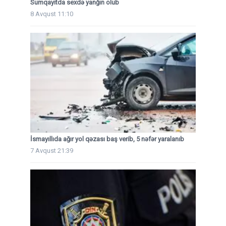
Sumqayıtda sexdə yanğın olub
8 Avqust 11:10
İsmayıllıda ağır yol qəzası baş verib, 5 nəfər yaralanıb
7 Avqust 21:39