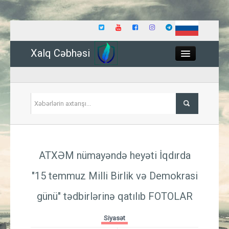
Xalq Cəbhəsi
Close
Siyasət
ATXƏM nümayəndə heyəti İqdırda
İqtisadiyyat
"15 temmuz Milli Birlik və Demokrasi
Dünya
günü" tədbirlərinə qatılıb
FOTOLAR
Hadisə
Siyasət