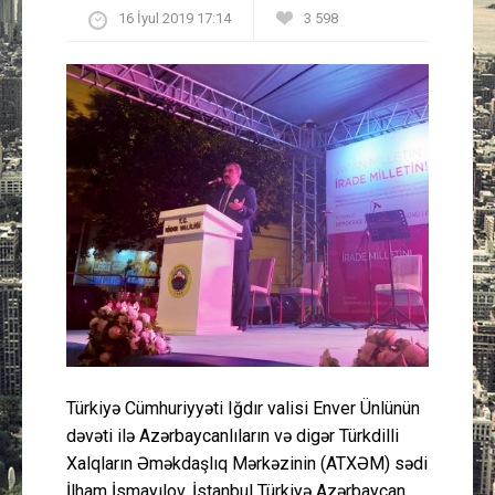
16 İyul 2019 17:14
3 598
Güney Azərbaycan
Mədəniyyət
Müsahibə
İdman
Layihə
Gündəm
Cəmiyyət
Türkiyə Cümhuriyyəti Iğdır valisi Enver Ünlünün
Peşə etikası
dəvəti ilə Azərbaycanlıların və digər Türkdilli
Xalqların Əməkdaşlıq Mərkəzinin (ATXƏM) sədi
Əlaqə
İlham İsmayılov, İstanbul Türkiyə Azərbaycan