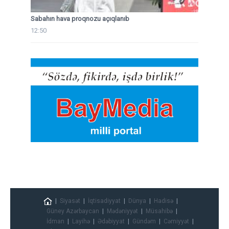
Sabahın hava proqnozu açıqlanıb
12:50
Siyasət
İqtisadiyyat
Dünya
Hadisə
Güney Azərbaycan
Mədəniyyət
Müsahibə
İdman
Layihə
Ədəbiyyat
Gündəm
Cəmiyyət