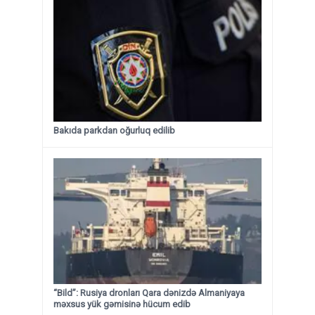
Bakıda parkdan oğurluq edilib
“Bild”: Rusiya dronları Qara dənizdə Almaniyaya
məxsus yük gəmisinə hücum edib