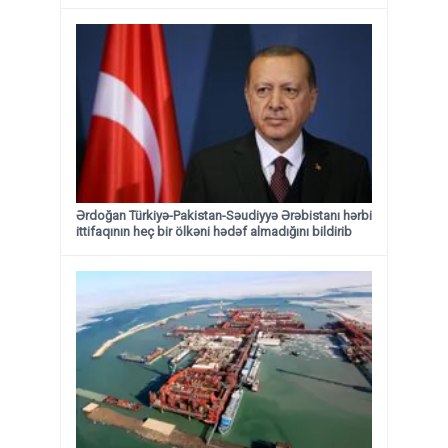
Ərdoğan Türkiyə-Pakistan-Səudiyyə Ərəbistanı hərbi
ittifaqının heç bir ölkəni hədəf almadığını bildirib