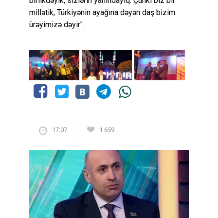
birlikdəyik, sizlərin yanındayıq. Çünki biz bir
millətik, Türkiyənin ayağına dəyən daş bizim
ürəyimizə dəyir".
17:07
1 659