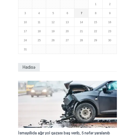
1
2
3
4
5
6
7
8
9
10
11
12
13
14
15
16
17
18
19
20
21
22
23
24
25
26
27
28
29
30
31
Hadisə
İsmayıllıda ağır yol qəzası baş verib, 5 nəfər yaralanıb