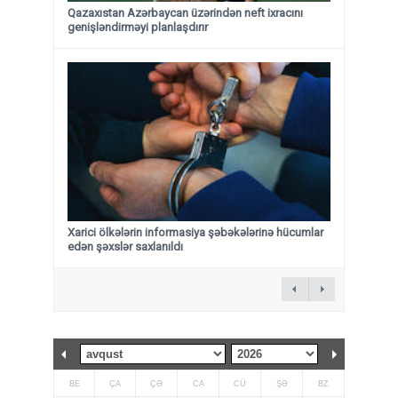
Qazaxıstan Azərbaycan üzərindən neft ixracını
genişləndirməyi planlaşdırır
Xarici ölkələrin informasiya şəbəkələrinə hücumlar
edən şəxslər saxlanıldı
BE
ÇA
ÇƏ
CA
CÜ
ŞƏ
BZ