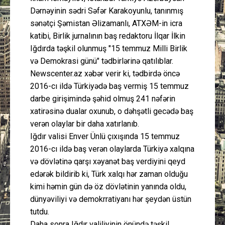
Dərnəyinin sədri Səfər Karakoyunlu, tanınmış
sənətçi Şəmistan Əlizamanlı, ATXƏM-in icra
katibi, Birlik jurnalının baş redaktoru İlqar İlkin
Iğdırda təşkil olunmuş "15 temmuz Milli Birlik
və Demokrasi günü" tədbirlərinə qatılıblar.
Newscenter.az xəbər verir ki, tədbirdə öncə
2016-cı ildə Türkiyədə baş vermiş 15 temmuz
darbe girişimində şəhid olmuş 241 nəfərin
xatirəsinə dualar oxunub, o dəhşətli gecədə baş
verən olaylar bir daha xatırlanıb.
Iğdır valisi Enver Ünlü çıxışında 15 temmuz
2016-cı ildə baş verən olaylarda Türkiyə xalqına
və dövlətinə qarşı xəyanət baş verdiyini qeyd
edərək bildirib ki, Türk xalqı hər zaman olduğu
kimi həmin gün də öz dövlətinin yanında oldu,
dünyəviliyi və demokrratiyanı hər şeydən üstün
tutdu.
Daha sonra Iğdır valiliyinin önündə təşkil