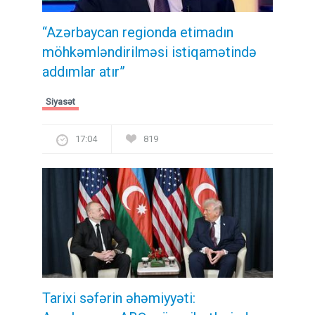
“Azərbaycan regionda etimadın
möhkəmləndirilməsi istiqamətində
addımlar atır”
Siyasət
17:04
819
Tarixi səfərin əhəmiyyəti: