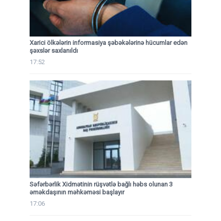
Xarici ölkələrin informasiya şəbəkələrinə hücumlar edən
şəxslər saxlanıldı
17:52
Səfərbərlik Xidmətinin rüşvətlə bağlı həbs olunan 3
əməkdaşının məhkəməsi başlayır
17:06