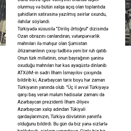
olunmuş və bütün xalqa açıq olan toplantıda
şəhidlərin xatirəsinə yazılmış seirlər oxundu,
ilahilər söyləndi.
Türkiyədə xüsusilə "Diriliş Ərtoğrul" dizisində
Ozan obrazını canlandıran, vətənpərvərlik
mahnıları ilə məhşur olan Şəmistan
Əlizamanlının çıxışı tədbirə yeni bir ruh qatıb.
Onun türk millətinin, onun bayrağının şəninə
oxuduğu mahnıları hər kəs ayaqüstə dinlənib.
ATXƏM-in sədri İlham İsmayılov çıxışında
bildirib ki, Azərbaycan tarix boyu hər zaman
Türkiyənin yanında olub. "Üç il əvvəl Türkiyəyə
qarşı baş verən məlum hadisələr zamanı da
Azərbaycan prezidenti İlham Əliyev
Azərbaycan xalqı adından Tükiyəli
qardaşlarımızın, Türkiyə dövlətinin yanınfa
olduğunu bildirdi. Bu gün də biz yənə sizlərlə