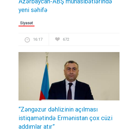
Azərbaycan-ABŞ münasibətlərində
yeni səhifə
Siyasət
16:17
672
“Zəngəzur dəhlizinin açılması
istiqamətində Ermənistan çox cüzi
addımlar atır”