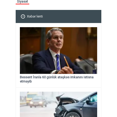
Siyasət
Xəbər lenti
Bessent İranla 60 günlük atəşkəs imkanını istisna
etməyib