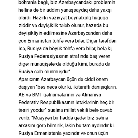
böhranla bağlı, biz Azərbaycandakı problemin
həllinə də bir addım yanaşsaydıq daha yaxşı
olardı. Hazırkı vəziyyət beynəlxalq hüquqa
ziddir və dəyişiklik tələb olunur, hazırda bu
dəyişikliyin edilməsinə Azərbaycandan daha
çox Ermənistan töhfə verə bilər. Digər tərəfdən
isə, Rusiya da böyük töhfə verə bilər, belə ki,
Rusiya Federasiyasının ətrafında baş verən
digər münaqişələrdə olduğu kimi, burada da
Rusiya cəlb olunmuşdur".
Aparıcının Azərbaycan üçün də ciddi önəm
daşıyan "bəs necə olur ki, ikitərəfli danışıqların,
AB və BMT qətnamələrinin və Almaniya
Federativ Respublikasının istəklərinin heç bir
təsiri yoxdur" sualına millət vəkili belə cavab
verib: "Müəyyən bir həddə qədər biz səhnə
arxasını görə bilmirik, lakin bu tam aydındır ki,
Rusiya Ermənistanla yaxındır və onun üçün