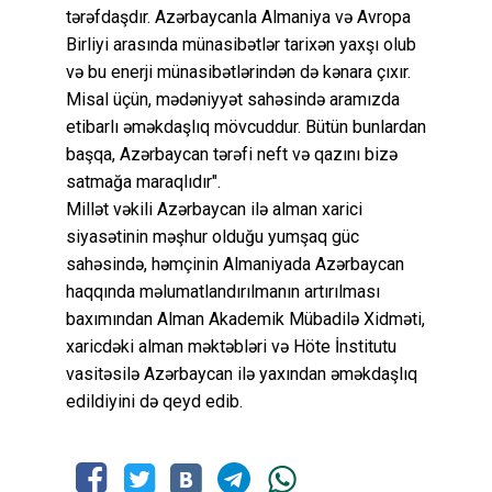
tərəfdaşdır. Azərbaycanla Almaniya və Avropa
Birliyi arasında münasibətlər tarixən yaxşı olub
və bu enerji münasibətlərindən də kənara çıxır.
Misal üçün, mədəniyyət sahəsində aramızda
etibarlı əməkdaşlıq mövcuddur. Bütün bunlardan
başqa, Azərbaycan tərəfi neft və qazını bizə
satmağa maraqlıdır".
Millət vəkili Azərbaycan ilə alman xarici
siyasətinin məşhur olduğu yumşaq güc
sahəsində, həmçinin Almaniyada Azərbaycan
haqqında məlumatlandırılmanın artırılması
baxımından Alman Akademik Mübadilə Xidməti,
xaricdəki alman məktəbləri və Höte İnstitutu
vasitəsilə Azərbaycan ilə yaxından əməkdaşlıq
edildiyini də qeyd edib.