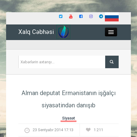
Xalq Cəbhəsi
Close
Siyasət
Alman deputat Ermənistanın işğalçı
İqtisadiyyat
siyasətindən danışıb
Dünya
Siyasət
Hadisə
23 Sentyabr 2014 17:13
1 211