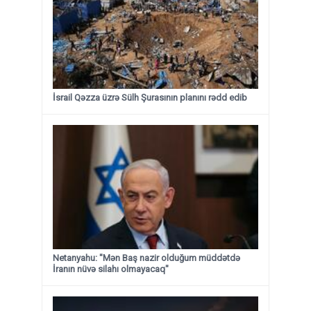
İsrail Qəzza üzrə Sülh Şurasının planını rədd edib
Netanyahu: "Mən Baş nazir olduğum müddətdə
İranın nüvə silahı olmayacaq"