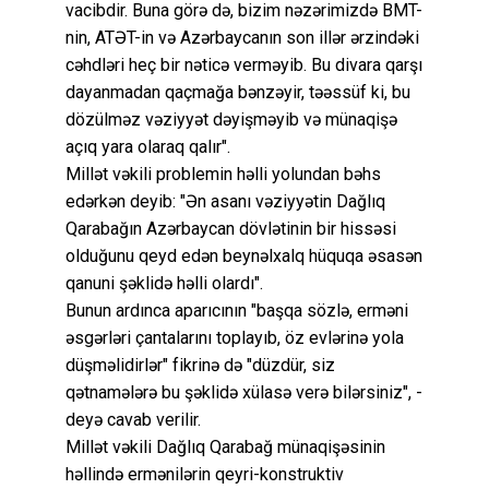
vacibdir. Buna görə də, bizim nəzərimizdə BMT-
nin, ATƏT-in və Azərbaycanın son illər ərzindəki
cəhdləri heç bir nəticə verməyib. Bu divara qarşı
dayanmadan qaçmağa bənzəyir, təəssüf ki, bu
dözülməz vəziyyət dəyişməyib və münaqişə
açıq yara olaraq qalır".
Millət vəkili problemin həlli yolundan bəhs
edərkən deyib: "Ən asanı vəziyyətin Dağlıq
Qarabağın Azərbaycan dövlətinin bir hissəsi
olduğunu qeyd edən beynəlxalq hüquqa əsasən
qanuni şəklidə həlli olardı".
Bunun ardınca aparıcının "başqa sözlə, erməni
əsgərləri çantalarını toplayıb, öz evlərinə yola
düşməlidirlər" fikrinə də "düzdür, siz
qətnamələrə bu şəklidə xülasə verə bilərsiniz", -
deyə cavab verilir.
Millət vəkili Dağlıq Qarabağ münaqişəsinin
həllində ermənilərin qeyri-konstruktiv