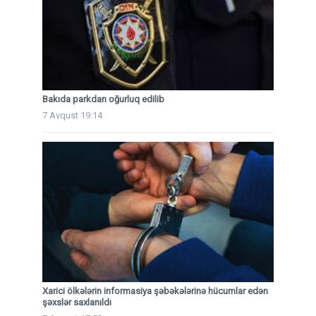
Bakıda parkdan oğurluq edilib
7 Avqust 19:14
Xarici ölkələrin informasiya şəbəkələrinə hücumlar edən
şəxslər saxlanıldı