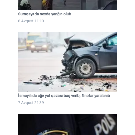
Sumqayıtda sexdə yanğın olub
8 Avqust 11:10
İsmayıllıda ağır yol qəzası baş verib, 5 nəfər yaralanıb
7 Avqust 21:39