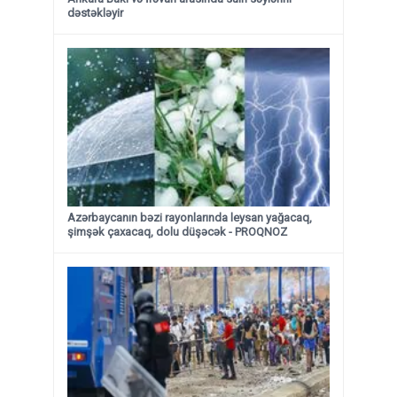
dəstəkləyir
Azərbaycanın bəzi rayonlarında leysan yağacaq,
şimşək çaxacaq, dolu düşəcək - PROQNOZ