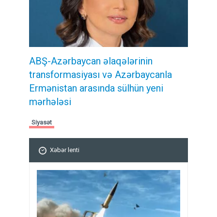
ABŞ-Azərbaycan əlaqələrinin
transformasiyası və Azərbaycanla
Ermənistan arasında sülhün yeni
mərhələsi
Siyasət
Xəbər lenti