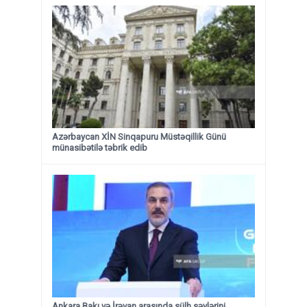
Azərbaycan XİN Sinqapuru Müstəqillik Günü
münasibətilə təbrik edib
Ankara Bakı və İrəvan arasında sülh səylərini