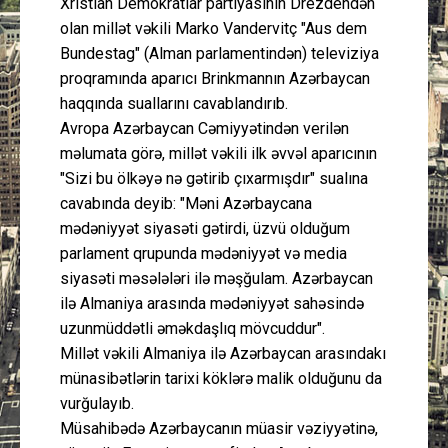
Xristian Demokratlar partiyasının Drezdendən
olan millət vəkili Marko Vandervitç "Aus dem
Bundestag" (Alman parlamentindən) televiziya
proqramında aparıcı Brinkmannın Azərbaycan
haqqında suallarını cavablandırıb.
Avropa Azərbaycan Cəmiyyətindən verilən
məlumata görə, millət vəkili ilk əvvəl aparıcının
"Sizi bu ölkəyə nə gətirib çıxarmışdır" sualına
cavabında deyib: "Məni Azərbaycana
mədəniyyət siyasəti gətirdi, üzvü olduğum
parlament qrupunda mədəniyyət və media
siyasəti məsələləri ilə məşğulam. Azərbaycan
ilə Almaniya arasında mədəniyyət sahəsində
uzunmüddətli əməkdaşlıq mövcuddur".
Millət vəkili Almaniya ilə Azərbaycan arasındakı
münasibətlərin tarixi köklərə malik olduğunu da
vurğulayıb.
Müsahibədə Azərbaycanın müasir vəziyyətinə,