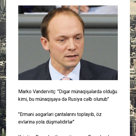
Güney Azərbaycan
Mədəniyyət
Müsahibə
İdman
Layihə
Gündəm
Marko Vandervitç: "Digər münaqişələrdə olduğu
kimi, bu münaqişəyə də Rusiya cəlb olunub"
Cəmiyyət
"Erməni əsgərləri çantalarını toplayıb, öz
Peşə etikası
evlərinə yola düşməlidirlər"
Əlaqə