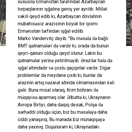
xüsusilə Ermənistan tərəfindən Azərbaycan
torpaqlarının işğalına geniş yer ayrılıb. Millət
vəkili qeyd edib ki, Azərbaycan dövlətinin
mübahisəsiz ərazisinin böyük bir qismi
Ermənistan tərfindən işğal edilib.
Marko Vandervitç deyib: "Bu məsələ ilə bağlı
BMT qətnamələri də vardır ki, orada da bunun
qeyri-qanuni olduğu qeyd olunur. Lakin bu
qətnamələr yerinə yetirilməyib. Ərazilər hələ də
işğal altındadır və çoxlu qaçqınlar vardır. Digər
problemlər də meydana çıxıb ki, bunlar da
ərazinin artıq nəzarət altında olmamasından irəli
gəlir. Buna misal olaraq, Krım böhranı ilə
müqayisə aparmaq olar. Əlbəttə ki, Ukraynanın
Avropa Birliyi, daha dəqiq desək, Polşa ilə
sərhəddi olduğu üçün, biz bu məsələyə daha
ciddi yanaşırıq. Bu mənada biz münaqişəyə
daha yaxınıq. Düşünürəm ki, Ukraynadakı