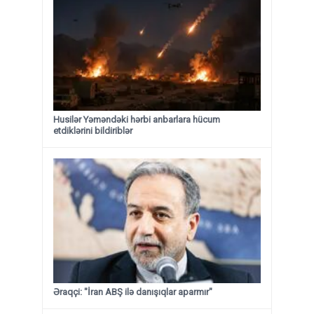
Husilər Yəməndəki hərbi anbarlara hücum
etdiklərini bildiriblər
Əraqçi: "İran ABŞ ilə danışıqlar aparmır"