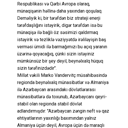
Respublikası və Qərbi Avropa olaraq,
münaqişənin həllinə daha yaxından qoşulaq.
Deməliyik ki, bir tərəfdən biz strateji enerji
tərəfdaşlığını istəyirik, digər tərəfdən isə bu
münaqişə ilə bağlı öz səsimizi qaldırmaq
istəyirik və tezliklə vəziyyətdə irəliləyişin baş
verməsi ümidi ilə barmağımızı bu açıq yaranın
üzərinə qoyacağıq, çünki sizin istəyiniz
mümkünsüz bir şey deyil, beynəlxalq hüquq
sizin tərəfinizdədir".
Millət vəkili Marko Vandervitç müsahibəsində
regionda beynəlxalq münasibətlər və Almaniya
ilə Azərbaycan arasındakı dövlətlərarası
münasibətlərə də toxunub, Azərbaycanı qeyri-
stabil olan regionda stabil dövlət
adlandırmışdır: "Azərbaycan zəngin neft və qaz
ehtiyatlarının yaxınlığı baxımından yalnız
Almaniya üçün deyil, Avropa üçün də maraqlı