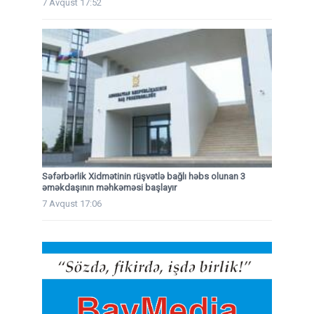
7 Avqust 17:52
Səfərbərlik Xidmətinin rüşvətlə bağlı həbs olunan 3
əməkdaşının məhkəməsi başlayır
7 Avqust 17:06