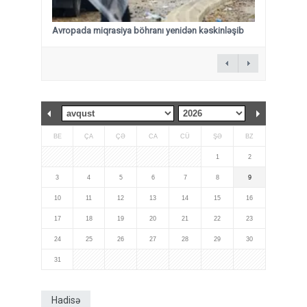
Avropada miqrasiya böhranı yenidən kəskinləşib
BE
ÇA
ÇƏ
CA
CÜ
ŞƏ
BZ
1
2
3
4
5
6
7
8
9
10
11
12
13
14
15
16
17
18
19
20
21
22
23
24
25
26
27
28
29
30
31
Hadisə