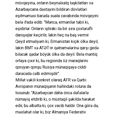
mövqeyinə, onların beynəlxalq təşkilatları və
Azərbaycana dəstəyini bildirən dövlətləri
eşitməməsi barədə suala cavabında mövqeyini
belə ifadə edib: "Məncə, ermənilər təbii ki,
eşidirlər. Onların iştirakı ilə bir sıra çoxtərəfli
danışıqlar keçirilir, lakin heç nə baş vermir.
Qeyd etməliyəm ki, Ermənistan kiçik ölkə deyil,
lakin BMT və ATƏT-in qətnamələrinə qarşı gedə
biləcək qədər böyük ölkə də deyil. Belə məntiq
ortaya çıxır ki, bu regionda öz maraqlarını
qoruyan qonşu Rusiya münaqişəyə ciddi
dərəcədə cəlb edimişdir".
Millət vəkili konkret olaraq AFR və Qərbi
Avropanın münaqişənin həllindəki roluna da
toxunub: "Azərbaycan daha öncə dəfələrlə
nümayiş etdirib ki, o müstəqil şəkildə hərəkət
edir, bu əlbəttə ki, çox vacib haldır. Ona görə də,
məsləhət olar ki, biz Almaniya Federativ