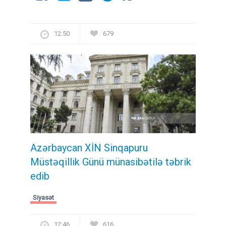
12:50
679
Azərbaycan XİN Sinqapuru
Müstəqillik Günü münasibətilə təbrik
edib
Siyasət
12:46
616