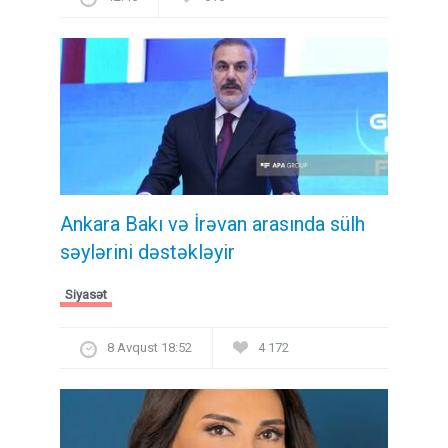
Ankara Bakı və İrəvan arasında sülh
səylərini dəstəkləyir
Siyasət
8 Avqust 18:52
4 172