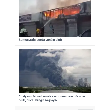
Sumqayıtda sexdə yanğın olub
Rusiyanın iki neft emalı zavoduna dron hücumu
olub, güclü yanğın başlayıb