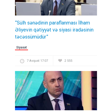
“Sülh sənədinin paraflanması İlham
Əliyevin qətiyyət və siyasi iradəsinin
təcəssümüdür”
Siyasət
7 Avqust 17:07
2 555