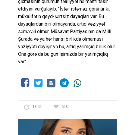
çıxmasının qurumun fəaliyyətinə mənfi təsir
etdiyini vurğulayıb: "İstər-istəməz görünür ki,
müxalifətin qeyd-şərtsiz dayaqları var. Bu
dayaqlardan biri olmayanda, artıq vəziyyət
səmərəli olmur. Müsavat Partiyasının da Milli
Şurada və ya hər hansı birlikdə olmaması
vəziyyəti dəyişir və bu, artıq yarımçıq birlik olur.
Ona görə də bu gün işimizdə bir yarımçıqlıq
var".
18:52
623