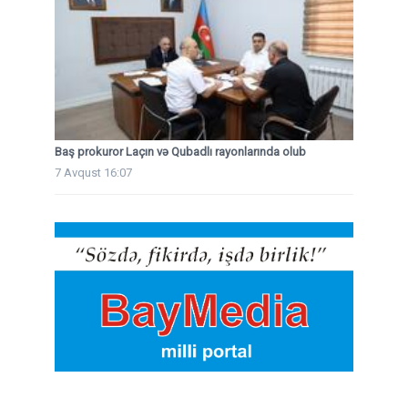
Baş prokuror Laçın və Qubadlı rayonlarında olub
7 Avqust 16:07