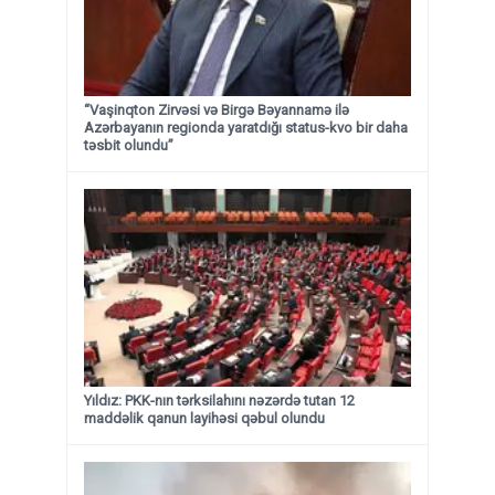
“Vaşinqton Zirvəsi və Birgə Bəyannamə ilə
Azərbayanın regionda yaratdığı status-kvo bir daha
təsbit olundu”
Yıldız: PKK-nın tərksilahını nəzərdə tutan 12
maddəlik qanun layihəsi qəbul olundu ​​​​​​​