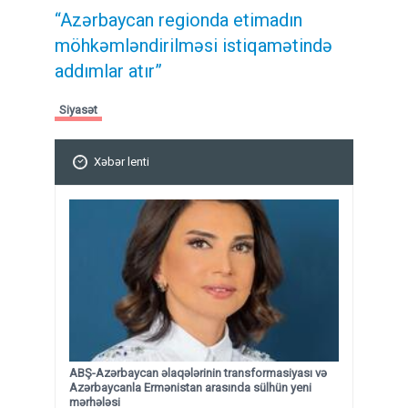
“Azərbaycan regionda etimadın
möhkəmləndirilməsi istiqamətində
addımlar atır”
Siyasət
Xəbər lenti
ABŞ-Azərbaycan əlaqələrinin transformasiyası və
Azərbaycanla Ermənistan arasında sülhün yeni
mərhələsi