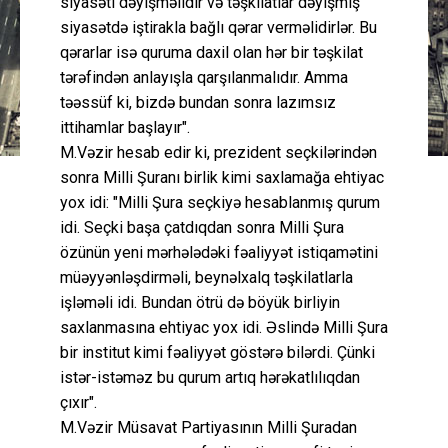
siyasəti dəyişməlidir və təşkilatlar dəyişmiş
siyasətdə iştirakla bağlı qərar verməlidirlər. Bu
qərarlar isə quruma daxil olan hər bir təşkilat
tərəfindən anlayışla qarşılanmalıdır. Amma
təəssüf ki, bizdə bundan sonra lazımsız
ittihamlar başlayır".
M.Vəzir hesab edir ki, prezident seçkilərindən
sonra Milli Şuranı birlik kimi saxlamağa ehtiyac
yox idi: "Milli Şura seçkiyə hesablanmış qurum
idi. Seçki başa çatdıqdan sonra Milli Şura
özünün yeni mərhələdəki fəaliyyət istiqamətini
müəyyənləşdirməli, beynəlxalq təşkilatlarla
işləməli idi. Bundan ötrü də böyük birliyin
saxlanmasına ehtiyac yox idi. Əslində Milli Şura
bir institut kimi fəaliyyət göstərə bilərdi. Çünki
istər-istəməz bu qurum artıq hərəkatlılıqdan
çıxır".
M.Vəzir Müsavat Partiyasının Milli Şuradan