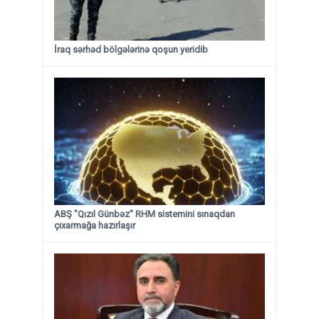
İraq sərhəd bölgələrinə qoşun yeridib
ABŞ "Qızıl Günbəz" RHM sistemini sınaqdan
çıxarmağa hazırlaşır