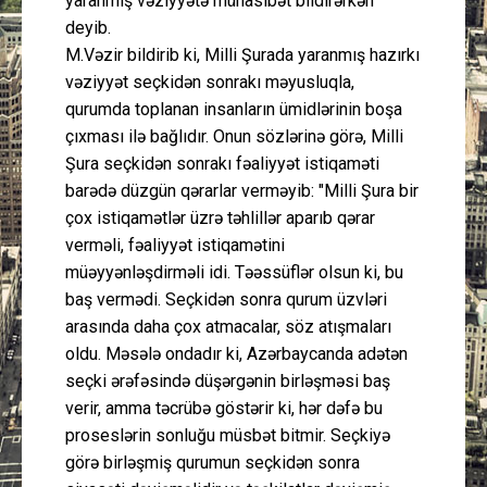
yaranmış vəziyyətə münasibət bildirərkən
deyib.
M.Vəzir bildirib ki, Milli Şurada yaranmış hazırkı
vəziyyət seçkidən sonrakı məyusluqla,
qurumda toplanan insanların ümidlərinin boşa
çıxması ilə bağlıdır. Onun sözlərinə görə, Milli
Şura seçkidən sonrakı fəaliyyət istiqaməti
barədə düzgün qərarlar verməyib: "Milli Şura bir
çox istiqamətlər üzrə təhlillər aparıb qərar
verməli, fəaliyyət istiqamətini
müəyyənləşdirməli idi. Təəssüflər olsun ki, bu
baş vermədi. Seçkidən sonra qurum üzvləri
arasında daha çox atmacalar, söz atışmaları
oldu. Məsələ ondadır ki, Azərbaycanda adətən
seçki ərəfəsində düşərgənin birləşməsi baş
verir, amma təcrübə göstərir ki, hər dəfə bu
proseslərin sonluğu müsbət bitmir. Seçkiyə
görə birləşmiş qurumun seçkidən sonra