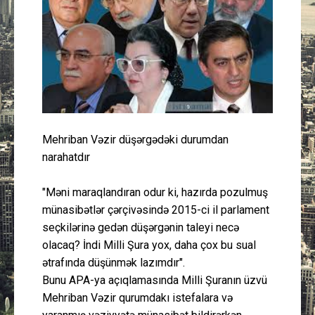
Güney Azərbaycan
Mədəniyyət
Müsahibə
İdman
Mehriban Vəzir düşərgədəki durumdan
narahatdır
Layihə
"Məni maraqlandıran odur ki, hazırda pozulmuş
Gündəm
münasibətlər çərçivəsində 2015-ci il parlament
seçkilərinə gedən düşərgənin taleyi necə
Cəmiyyət
olacaq? İndi Milli Şura yox, daha çox bu sual
ətrafında düşünmək lazımdır".
Peşə etikası
Bunu APA-ya açıqlamasında Milli Şuranın üzvü
Mehriban Vəzir qurumdakı istefalara və
Əlaqə