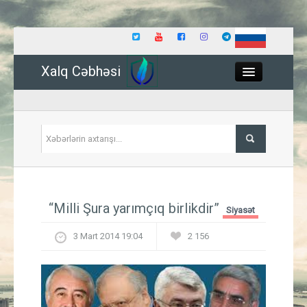
Xalq Cəbhəsi
Close
Siyasət
“Milli Şura yarımçıq birlikdir”
Siyasət
İqtisadiyyat
3 Mart 2014 19:04
2 156
Dünya
Hadisə