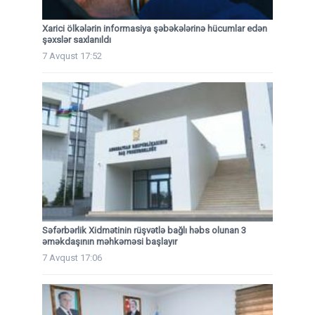
Xarici ölkələrin informasiya şəbəkələrinə hücumlar edən
şəxslər saxlanıldı
7 Avqust 17:52
Səfərbərlik Xidmətinin rüşvətlə bağlı həbs olunan 3
əməkdaşının məhkəməsi başlayır
7 Avqust 17:06