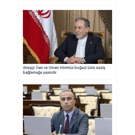
Əraqçi: İran və Oman Hörmüz boğazı üzrə saziş
bağlamağa yaxındır